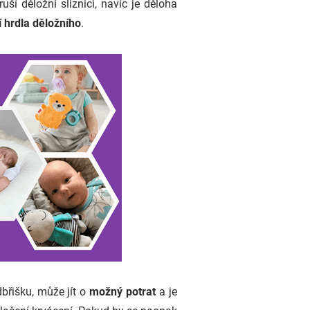
ruší děložní sliznici, navíc je děloha
 hrdla děložního
.
dbřišku, může jít o
možný potrat
a je