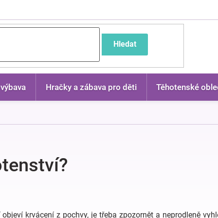
častější dotazy
Hledat
 výbava
Hračky a zábava pro děti
Těhotenské oble
otenství?
objeví krvácení z pochvy, je třeba zpozornět a neprodleně vyhl