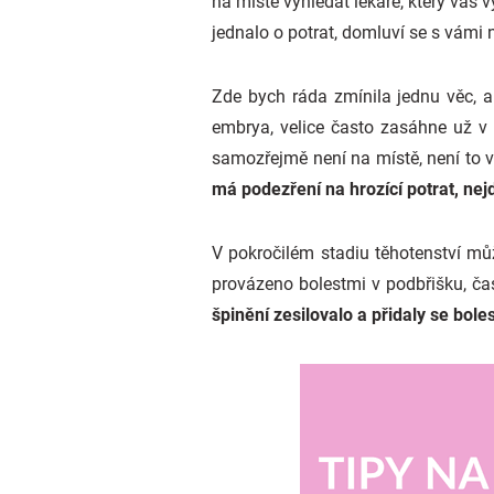
na místě vyhledat lékaře, který vás 
jednalo o potrat, domluví se s vámi
Zde bych ráda zmínila jednu věc, a
embrya, velice často zasáhne už v
samozřejmě není na místě, není to v
má podezření na hrozící potrat, nej
V pokročilém stadiu těhotenství mů
provázeno bolestmi v podbřišku, čas
špinění zesilovalo a přidaly se boles