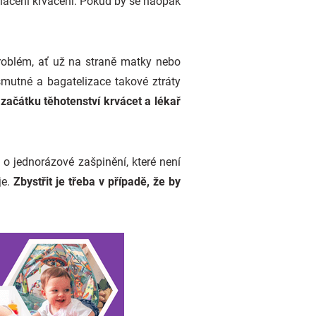
otlačení krvácení. Pokud by se naopak
problém, ať už na straně matky nebo
mutné a bagatelizace takové ztráty
ačátku těhotenství krvácet a lékař
o jednorázové zašpinění, které není
je.
Zbystřit je třeba v případě, že by