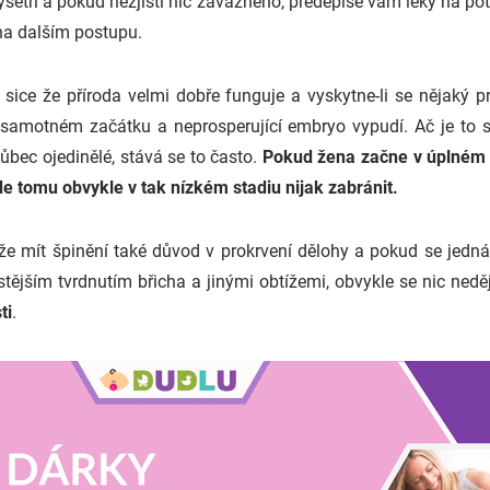
vyšetří a pokud nezjistí nic závažného, předepíše vám léky na p
 na dalším postupu.
 sice že příroda velmi dobře funguje a vyskytne-li se nějaký 
 samotném začátku a neprosperující embryo vypudí. Ač je to s
ůbec ojedinělé, stává se to často.
Pokud žena začne v úplném z
de tomu obvykle v tak nízkém stadiu nijak zabránit.
že mít špinění také důvod v prokrvení dělohy a pokud se jedná 
tějším tvrdnutím břicha a jinými obtížemi, obvykle se nic nedě
ti
.