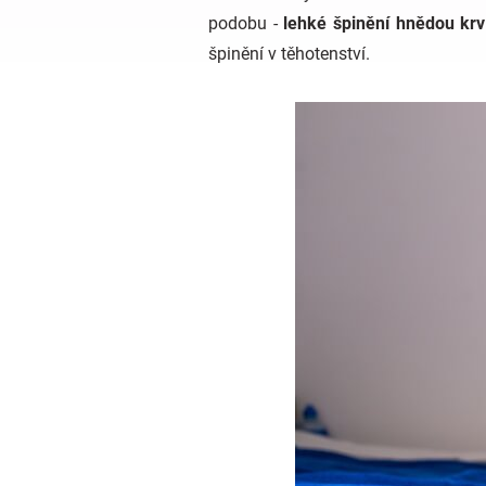
podobu -
lehké špinění hnědou krví
špinění v těhotenství.