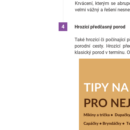
Krvácení, kterým se abrupc
velmi vážný a řešení nesne
Hrozící předčasný porod
Také hrozící či počínající
porodní cesty. Hrozící př
klasický porod v termínu. 