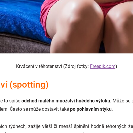
Krvácení v těhotenství
(Zdroj
fotky:
Freepik.com
)
ví (spotting)
je to spíše
odchod malého množství hnědého výtoku
. Může se 
odem. Často se může dostavit také
po pohlavním styku
.
vních týdnech, zažije větší či menší špinění hodně těhotných ž