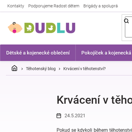
Přejít
Kontakty
Podporujeme Radost dětem
Brigády a spolupráce
Nej
na
obsah
Dětské a kojenecké oblečení
Pokojíček a kojenecká
Domů
Těhotenský blog
Krvácení v těhotenství?
Krvácení v těh
24.5.2021
Pokud se kdykoli během těhotenství 