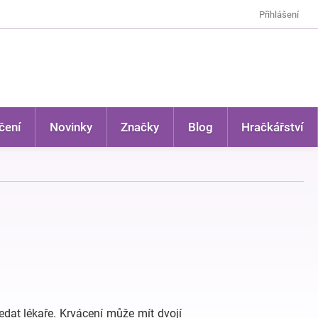
Přihlášení
čení
Novinky
Značky
Blog
Hračkářství
edat lékaře. Krvácení může mít dvojí