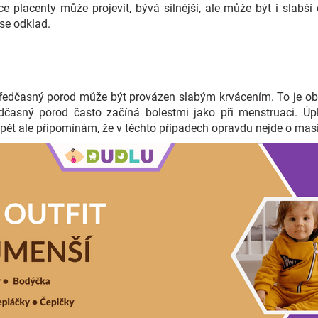
e placenty může projevit, bývá silnější, ale může být i slabš
se odklad.
 předčasný porod může být provázen slabým krvácením. To je obv
edčasný porod často začíná bolestmi jako při menstruaci. Úp
Opět ale připomínám, že v těchto případech opravdu nejde o masi