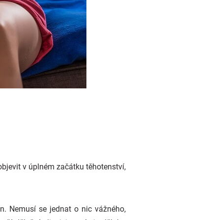
objevit v úplném začátku těhotenství,
en. Nemusí se jednat o nic vážného,