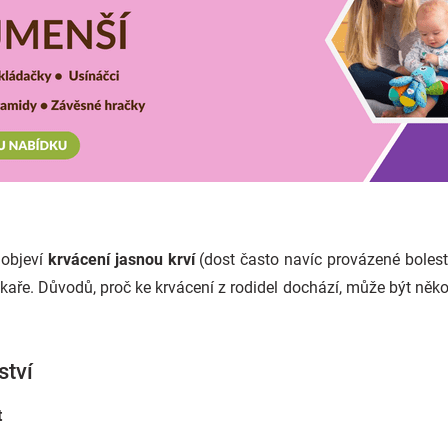
 objeví
krvácení jasnou krví
(dost často navíc provázené bolest
aře. Důvodů, proč ke krvácení z rodidel dochází, může být někol
ství
t