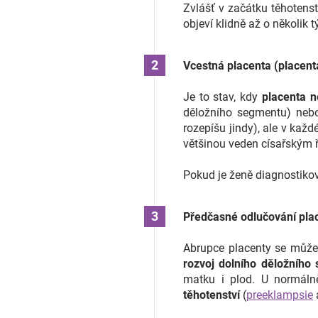
Zvlášť v začátku těhotens
objeví klidně až o několik t
Vcestná placenta (placent
Je to stav, kdy
placenta
n
děložního segmentu) nebo 
rozepíšu jindy), ale v každ
většinou veden císařským 
Pokud je ženě diagnostiková
Předčasné odlučování pla
Abrupce placenty se může 
rozvoj dolního děložního
matku i plod. U normáln
těhotenství
(
preeklampsie