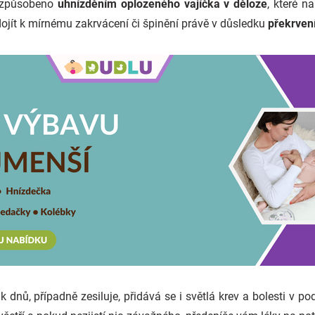
á způsobeno
uhnízděním oplozeného vajíčka v děloze
, které na
ojít k mírnému zakrvácení či špinění právě v důsledku
překrvení
 dnů, případně zesiluje, přidává se i světlá krev a bolesti v po