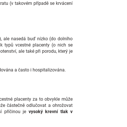
ratu (v takovém případě se krvácení
), ale nasedá buď nízko (do dolního
ik typů vcestné placenty (o nich se
enství, ale také při porodu, který je
edována a často i hospitalizována.
vcestné placenty za to obvykle může
ůže částečně odlučovat a ohrožovat
í příčinou je
vysoký krevní tlak v