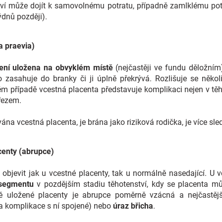
tví může dojít k samovolnému potratu, případně zamlklému pot
ýdnů později).
a praevia)
ení uložena na obvyklém místě
(nejčastěji ve fundu děložním
zasahuje do branky či ji úplně překrývá. Rozlišuje se někol
ém případě vcestná placenta představuje komplikaci nejen v těhot
řezem.
na vcestná placenta, je brána jako riziková rodička, je více sl
centy (abrupce)
objevit jak u vcestné placenty, tak u normálně nasedající. U 
 segmentu
v pozdějším stadiu těhotenství, kdy se placenta m
ě uložené placenty je abrupce poměrně vzácná a nejčastějš
a komplikace s ní spojené) nebo
úraz břicha
.