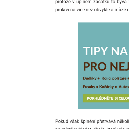
protože v úplném začátku to býv
prokrvená více než obvykle a může d
Pokud však špinění přetrvává několik