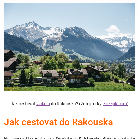
Hračky
a
zábava
pro
děti
Těhotenské
Jak cestovat
vlakem
do Rakouska? (Zdroj fotky:
Freepik.com
)
oblečení
Jak cestovat do Rakouska
Novinky
Na severu Rakouska leží
Tyrolské a Salcburské Alpy
, v centrální