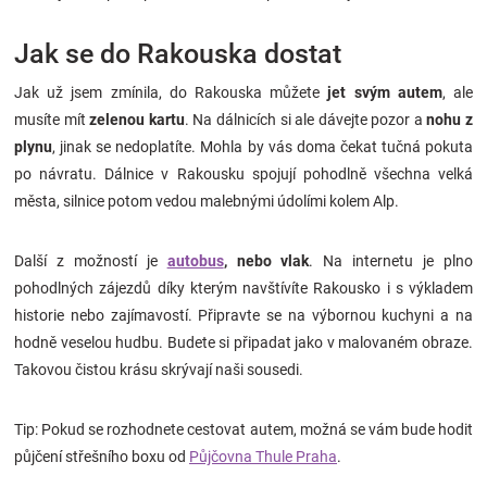
Jak se do Rakouska dostat
Jak už jsem zmínila, do Rakouska můžete
jet svým autem
, ale
musíte mít
zelenou kartu
. Na dálnicích si ale dávejte pozor a
nohu z
plynu
, jinak se nedoplatíte. Mohla by vás doma čekat tučná pokuta
po návratu. Dálnice v Rakousku spojují pohodlně všechna velká
města, silnice potom vedou malebnými údolími kolem Alp.
Další z možností je
autobus
, nebo vlak
. Na internetu je plno
pohodlných zájezdů díky kterým navštívíte Rakousko i s výkladem
historie nebo zajímavostí. Připravte se na výbornou kuchyni a na
hodně veselou hudbu. Budete si připadat jako v malovaném obraze.
Takovou čistou krásu skrývají naši sousedi.
Tip:
Pokud se rozhodnete cestovat autem, možná se vám bude hodit
půjčení střešního boxu od
Půjčovna Thule Praha
.