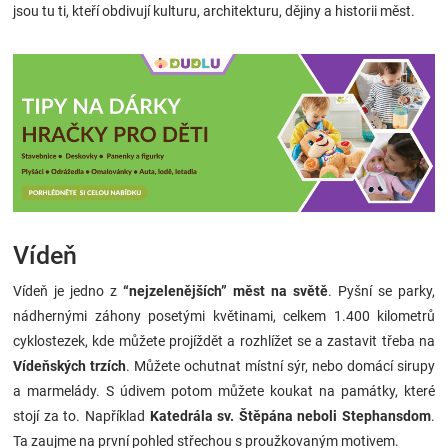
jsou tu ti, kteří obdivují kulturu, architekturu, dějiny a historii měst.
Vídeň
Vídeň je jedno z
“nejzelenějších” měst na světě
. Pyšní se parky,
nádhernými záhony posetými květinami, celkem 1.400 kilometrů
cyklostezek, kde můžete projíždět a rozhlížet se a zastavit třeba na
Vídeňských trzích
. Můžete ochutnat místní sýr, nebo domácí sirupy
a marmelády. S údivem potom můžete koukat na památky, které
stojí za to. Například
Katedrála sv. Štěpána
neboli Stephansdom
.
Ta zaujme na první pohled střechou s proužkovaným motivem.