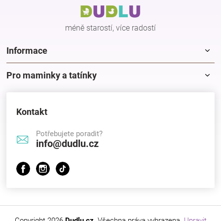
t
í
méně starostí, více radostí
Informace
Pro maminky a tatínky
Kontakt
Potřebujete poradit?
info@dudlu.cz
Copyright 2026
Dudlu.cz
. Všechna práva vyhrazena.
Upravit