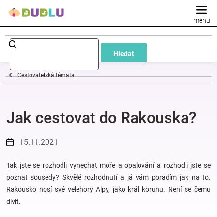
Přejít
na
obsah
Dětské
Hledat
a
Cestovatelská témata
kojenecké
Jak cestovat do Rakouska?
oblečení
Pokojíček
15.11.2021
a
Tak jste se rozhodli vynechat moře a opalování a rozhodli jste se
poznat sousedy? Skvělé rozhodnutí a já vám poradím jak na to.
Rakousko nosí své velehory Alpy, jako král korunu. Není se čemu
kojenecká
divit.
výbava