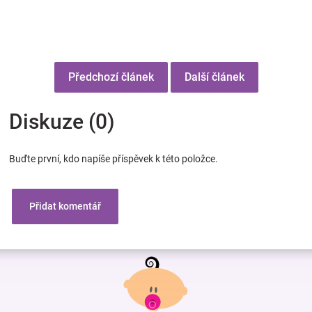
Předchozí článek
Další článek
Diskuze (0)
Buďte první, kdo napíše příspěvek k této položce.
Přidat komentář
Z
á
p
a