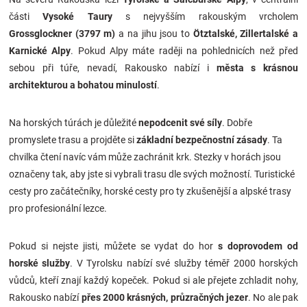
Značky
části
Vysoké Taury
s nejvyšším rakouským vrcholem
Grossglockner (3797 m)
a na jihu jsou to
Ötztalské, Zillertalské a
Blog
Karnické Alpy
. Pokud Alpy máte raději na pohlednicích než před
sebou při túře, nevadí, Rakousko nabízí i
města s krásnou
architekturou a bohatou minulostí
.
Hračkářství
Přihlášení
Na horských túrách je důležité
nepodcenit své síly
. Dobře
promyslete trasu a projděte si
základní bezpečnostní zásady
. Ta
chvilka čtení navíc vám může zachránit krk. Stezky v horách jsou
označeny tak, aby jste si vybrali trasu dle svých možností. Turistické
cesty pro začátečníky, horské cesty pro ty zkušenější a alpské trasy
pro profesionální lezce.
Pokud si nejste jisti, můžete se vydat do hor
s doprovodem od
horské služby
. V Tyrolsku nabízí své služby téměř 2000 horských
vůdců, kteří znají každý kopeček. Pokud si ale přejete zchladit nohy,
Rakousko nabízí
přes 2000 krásných, průzračných jezer
. No ale pak