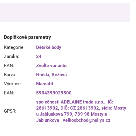
Doplňkové parametry
Kategorie
:
Dětské body
Záruka
:
24
EAN
:
Zvolte variantu
Barva
:
Hnědá
,
Béžová
Výrobce
:
Mamatti
EAN
:
5904399029800
společnosti ADELAINE trade s.r.o.., IČ:
28613902, DIČ: CZ 28613902, sídlo: Mosty
GPSR
:
u Jablunkova 799, 739 98 Mosty u
Jablunkova | velkoobchod@nellys.cz