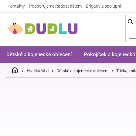
Přejít
Kontakty
Podporujeme Radost dětem
Brigády a spolupráce
Nej
na
obsah
Dětské a kojenecké oblečení
Pokojíček a kojenecká
Domů
Hračkářství
Dětské a kojenecké oblečení
Trička, mi