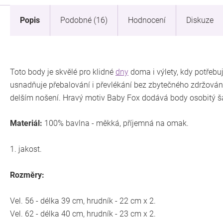
Popis
Podobné (16)
Hodnocení
Diskuze
Toto body je skvělé pro klidné
dny
doma i výlety, kdy potřebu
usnadňuje přebalování i převlékání bez zbytečného zdržování.
delším nošení. Hravý motiv Baby Fox dodává body osobitý šar
Materiál:
100% bavlna - měkká, příjemná na omak.
1. jakost.
Rozměry:
Vel. 56 - délka 39 cm, hrudník - 22 cm x 2.
Vel. 62 - délka 40 cm, hrudník - 23 cm x 2.