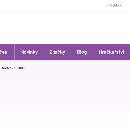
Přihlášení
čení
Novinky
Značky
Blog
Hračkářství
 - béžová/hnědá