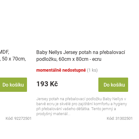
 MDF,
Baby Nellys Jersey potah na přebalovací
, 50 x 70cm,
podložku, 60cm x 80cm - ecru
momentálně nedostupné
(1 ks)
193 Kč
Do košíku
Do košíku
Jersey potah na přebalovací podložku Baby Nellys v
barvě ecru je skvélé pro zajištění komfortu a hygieny
při přebalování vašeho děťátka. Tento jemný a
prodyšný materiál...
Kód:
92272501
Kód:
31302501