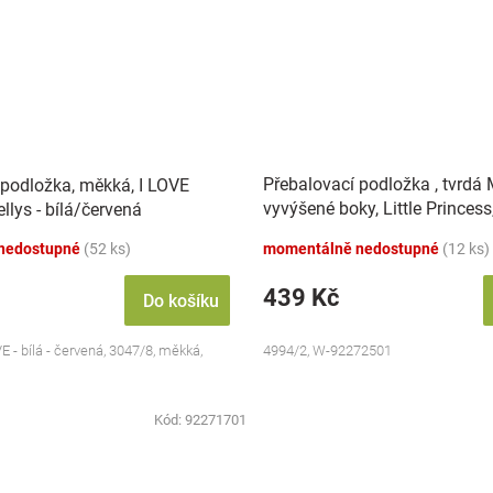
Přebalovací podložka , tvrdá
 podložka, měkká, I LOVE
vyvýšené boky, Little Princess
lys - bílá/červená
bílá, Nellys
nedostupné
(52 ks)
momentálně nedostupné
(12 ks)
439 Kč
Do košíku
E - bílá - červená, 3047/8, měkká,
4994/2, W-92272501
Kód:
92271701