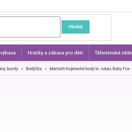
častější dotazy
Hledat
 výbava
Hračky a zábava pro děti
Těhotenské oble
kiny, bundy
Bodýčka
Mamatti Kojenecké body kr. rukáv, Baby Fox