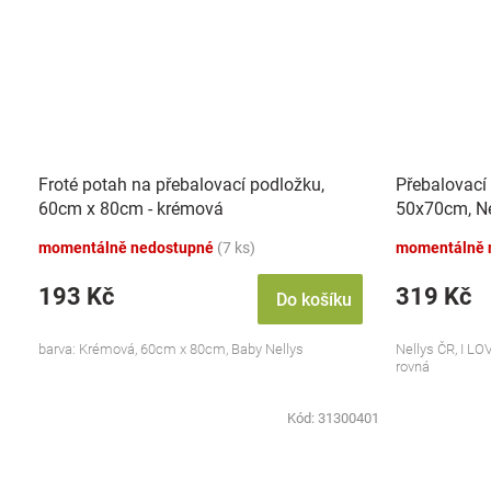
Froté potah na přebalovací podložku,
Přebalovací
60cm x 80cm - krémová
50x70cm, Nel
momentálně nedostupné
(7 ks)
momentálně 
193 Kč
319 Kč
Do košíku
barva: Krémová, 60cm x 80cm, Baby Nellys
Nellys ČR, I LOV
rovná
Kód:
31300401