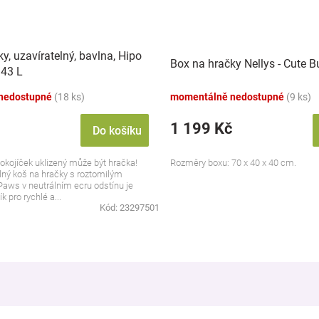
y, uzavíratelný, bavlna, Hipo
Box na hračky Nellys - Cute 
 43 L
nedostupné
(18 ks)
momentálně nedostupné
(9 ks)
1 199 Kč
Do košíku
okojíček uklizený může být hračka!
Rozměry boxu: 70 x 40 x 40 cm.
lný koš na hračky s roztomilým
aws v neutrálním ecru odstínu je
 pro rychlé a...
Kód:
23297501