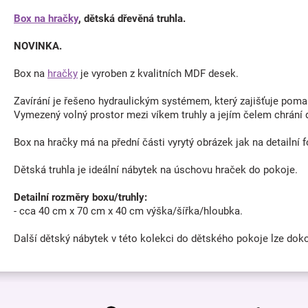
Box na hračky
, dětská dřevěná truhla.
NOVINKA.
Box na
hračky
je vyroben z kvalitních MDF desek.
Zavírání je řešeno hydraulickým systémem, který zajišťuje poma
Vymezený volný prostor mezi víkem truhly a jejím čelem chrání 
Box na hračky má na přední části vyrytý obrázek jak na detailní f
Dětská truhla je ideální nábytek na úschovu hraček do pokoje.
Detailní rozměry boxu/truhly:
- cca 40 cm x 70 cm x 40 cm výška/šířka/hloubka.
Další dětský nábytek v této kolekci do dětského pokoje lze do
Z
á