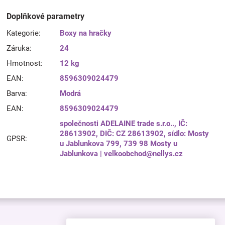
Doplňkové parametry
Kategorie
:
Boxy na hračky
Záruka
:
24
Hmotnost
:
12 kg
EAN
:
8596309024479
Barva
:
Modrá
EAN
:
8596309024479
společnosti ADELAINE trade s.r.o.., IČ:
28613902, DIČ: CZ 28613902, sídlo: Mosty
GPSR
:
u Jablunkova 799, 739 98 Mosty u
Jablunkova | velkoobchod@nellys.cz