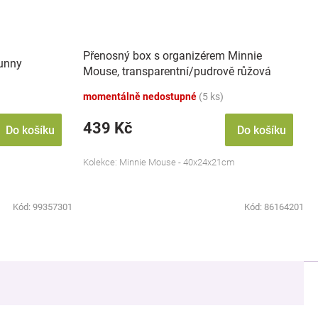
Přenosný box s organizérem Minnie
Bunny
Mouse, transparentní/pudrově růžová
momentálně nedostupné
(5 ks)
439 Kč
Do košíku
Do košíku
Kolekce: Minnie Mouse - 40x24x21cm
Kód:
99357301
Kód:
86164201