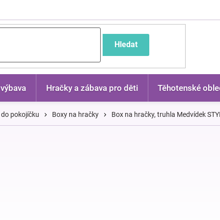
častější dotazy
Hledat
 výbava
Hračky a zábava pro děti
Těhotenské oble
 do pokojíčku
Boxy na hračky
Box na hračky, truhla Medvídek ST