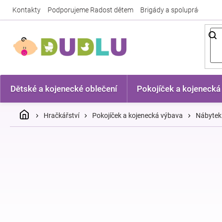
Přejít
Kontakty
Podporujeme Radost dětem
Brigády a spolupráce
Nej
na
obsah
Dětské a kojenecké oblečení
Pokojíček a kojenecká
Domů
Hračkářství
Pokojíček a kojenecká výbava
Nábytek