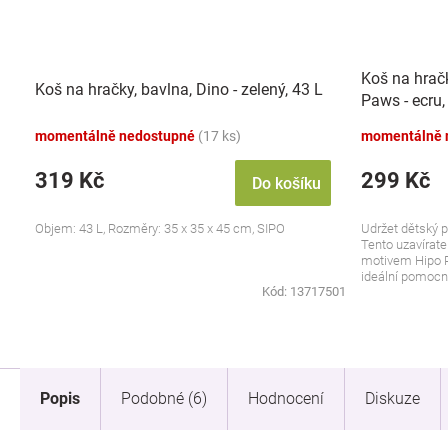
Koš na hračk
Koš na hračky, bavlna, Dino - zelený, 43 L
Paws - ecru,
momentálně nedostupné
(17 ks)
momentálně 
319 Kč
299 Kč
Do košíku
Objem: 43 L, Rozměry: 35 x 35 x 45 cm, SIPO
Udržet dětský p
Tento uzavírate
motivem Hipo P
ideální pomocník
Kód:
13717501
Popis
Podobné (6)
Hodnocení
Diskuze