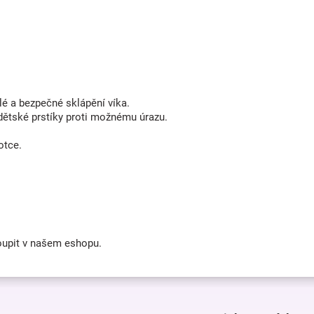
lé a bezpečné sklápění víka.
dětské prstíky proti možnému úrazu.
otce.
koupit v našem eshopu.