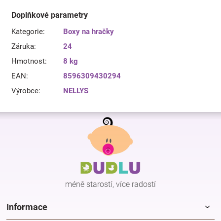
Doplňkové parametry
Kategorie
:
Boxy na hračky
Záruka
:
24
Hmotnost
:
8 kg
EAN
:
8596309430294
Výrobce
:
NELLYS
Z
á
p
a
t
í
méně starostí, více radostí
Informace