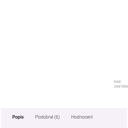
Kód:
Kód:
9935600
2541590
Popis
Podobné (6)
Hodnocení