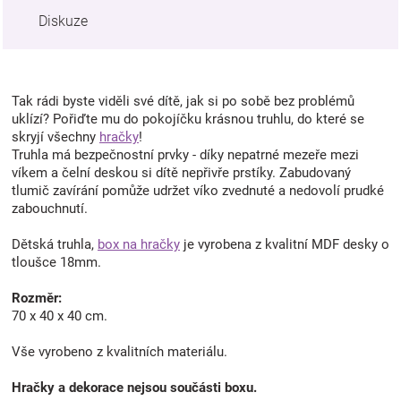
Diskuze
Tak rádi byste viděli své dítě, jak si po sobě bez problémů
uklízí? Pořiďte mu do pokojíčku krásnou truhlu, do které se
skryjí všechny
hračky
!
Truhla má bezpečnostní prvky - díky nepatrné mezeře mezi
víkem a čelní deskou si dítě nepřivře prstíky. Zabudovaný
tlumič zavírání pomůže udržet víko zvednuté a nedovolí prudké
zabouchnutí.
Dětská truhla,
box na hračky
je vyrobena z kvalitní MDF desky o
tloušce 18mm.
Rozměr:
70 x 40 x 40 cm.
Vše vyrobeno z kvalitních materiálu.
Hračky a dekorace nejsou součásti boxu.