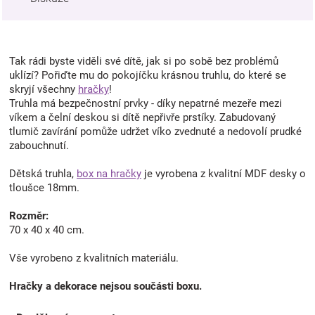
Tak rádi byste viděli své dítě, jak si po sobě bez problémů
uklízí? Pořiďte mu do pokojíčku krásnou truhlu, do které se
skryjí všechny
hračky
!
Truhla má bezpečnostní prvky - díky nepatrné mezeře mezi
víkem a čelní deskou si dítě nepřivře prstíky. Zabudovaný
tlumič zavírání pomůže udržet víko zvednuté a nedovolí prudké
zabouchnutí.
Dětská truhla,
box na hračky
je vyrobena z kvalitní MDF desky o
tloušce 18mm.
Rozměr:
70 x 40 x 40 cm.
Vše vyrobeno z kvalitních materiálu.
Hračky a dekorace nejsou součásti boxu.