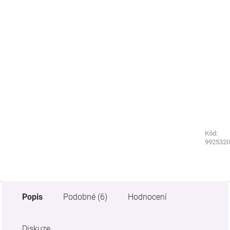
Kód:
Kód:
2541570
9925320
Popis
Podobné (6)
Hodnocení
Diskuze