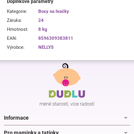
Doplňkové parametry
Kategorie
:
Boxy na hračky
Záruka
:
24
Hmotnost
:
8 kg
EAN
:
8596309383811
Výrobce
:
NELLYS
Z
á
p
a
t
í
méně starostí, více radostí
Informace
Pro maminky a tatínky