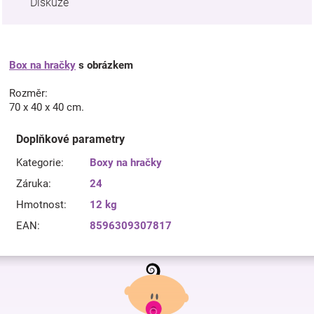
Diskuze
Box na hračky
s obrázkem
Rozměr:
70 x 40 x 40 cm.
Doplňkové parametry
Kategorie
:
Boxy na hračky
Záruka
:
24
Hmotnost
:
12 kg
EAN
:
8596309307817
Z
á
p
a