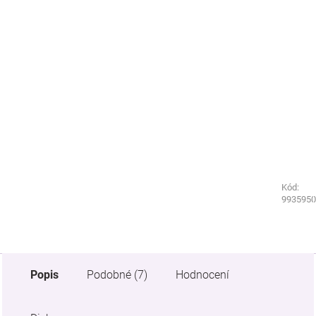
Kód:
Kód:
1257230
9935950
Popis
Podobné (7)
Hodnocení