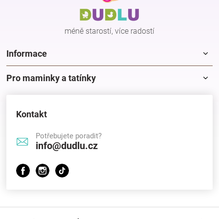
t
í
méně starostí, více radostí
Informace
Pro maminky a tatínky
Kontakt
Potřebujete poradit?
info@dudlu.cz