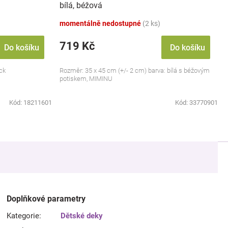
bílá, béžová
momentálně nedostupné
(2 ks)
719 Kč
Do košíku
Do košíku
ck
Rozměr: 35 x 45 cm (+/- 2 cm) barva: bílá s béžovým
potiskem, MIMINU
Kód:
18211601
Kód:
33770901
Doplňkové parametry
Kategorie
:
Dětské deky