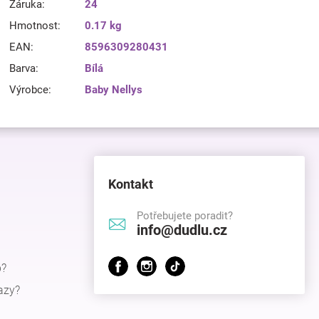
Záruka
:
24
Hmotnost
:
0.17 kg
EAN
:
8596309280431
Barva
:
Bílá
Výrobce
:
Baby Nellys
Kontakt
Potřebujete poradit?
info@dudlu.cz
p?
azy?