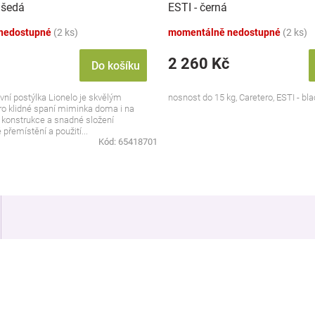
.šedá
ESTI - černá
nedostupné
(2 ks)
momentálně nedostupné
(2 ks)
2 260 Kč
Do košíku
vní postýlka Lionelo je skvělým
nosnost do 15 kg, Caretero, ESTI - bla
 klidné spaní miminka doma i na
 konstrukce a snadné složení
přemístění a použití...
Kód:
65418701