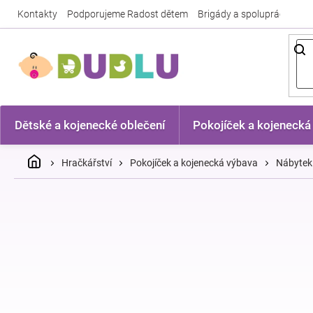
Přejít
Kontakty
Podporujeme Radost dětem
Brigády a spolupráce
Nej
na
obsah
Dětské a kojenecké oblečení
Pokojíček a kojenecká
Domů
Hračkářství
Pokojíček a kojenecká výbava
Nábytek