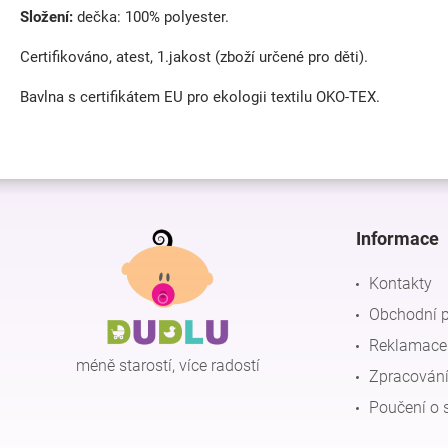
Složení:
dečka: 100% polyester.
Certifikováno, atest, 1.jakost (zboží určené pro děti).
Bavlna s certifikátem EU pro ekologii textilu OKO-TEX.
Z
á
p
Informace
a
t
Kontakty
í
Obchodní 
Reklamace 
méně starostí, více radostí
Zpracování
Poučení o 