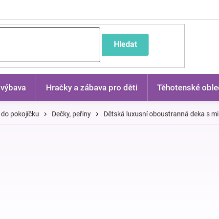
častější dotazy
Hledat
 výbava
Hračky a zábava pro děti
Těhotenské oble
 do pokojíčku
Dečky, peřiny
Dětská luxusní oboustranná deka s min