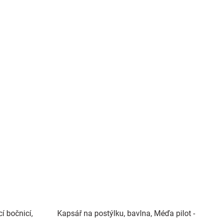
í bočnicí,
Kapsář na postýlku, bavlna, Méďa pilot -