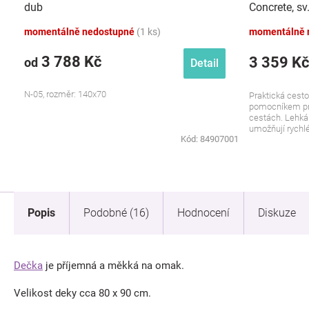
dub
Concrete, sv
momentálně nedostupné
(1 ks)
momentálně 
3 788 Kč
3 359 Kč
od
Detail
N-05, rozměr: 140x70
Praktická cesto
pomocníkem pro
cestách. Lehká
umožňují rychlé 
Kód:
84907001
Popis
Podobné (16)
Hodnocení
Diskuze
Dečka
je příjemná a měkká na omak.
Velikost deky cca 80 x 90 cm.