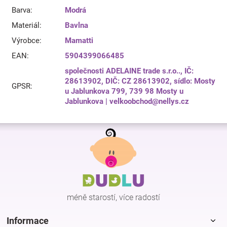
Barva
:
Modrá
Materiál
:
Bavlna
Výrobce
:
Mamatti
EAN
:
5904399066485
společnosti ADELAINE trade s.r.o.., IČ:
28613902, DIČ: CZ 28613902, sídlo: Mosty
GPSR
:
u Jablunkova 799, 739 98 Mosty u
Jablunkova | velkoobchod@nellys.cz
Z
á
p
a
t
í
méně starostí, více radostí
Informace