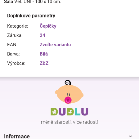
Šála
Vel. UNI - 100 x 10 cm.
Doplňkové parametry
Kategorie
:
Čepičky
Záruka
:
24
EAN
:
Zvolte variantu
Barva
:
Bílá
Výrobce
:
Z&Z
Z
á
p
a
t
í
méně starostí, více radostí
Informace