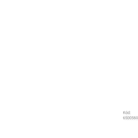
Kód:
Kód:
1616220
6500560