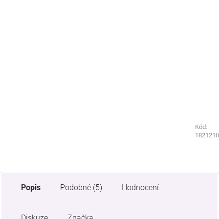
Kód:
Kód:
1821290
1821210
Popis
Podobné (5)
Hodnocení
Diskuze
Značka