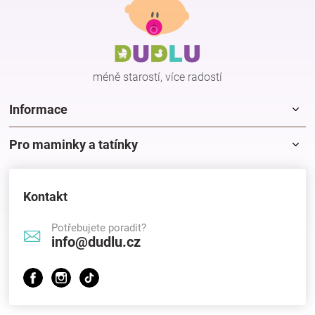
p
a
t
í
méně starostí, více radostí
Informace
Pro maminky a tatínky
Kontakt
Potřebujete poradit?
info@dudlu.cz