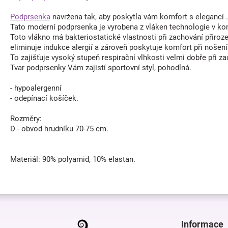
Podprsenka
navržena tak, aby poskytla vám komfort s elegancí .
Tato moderní podprsenka je vyrobena z vláken technologie v kom
Toto vlákno má bakteriostatické vlastnosti při zachování přiroze
eliminuje indukce alergií a zároveň poskytuje komfort při nošení
To zajišťuje vysoký stupeň respirační vlhkosti velmi dobře při za
Tvar podprsenky Vám zajistí sportovní styl, pohodlná.
- hypoalergenní
- odepínací košíček.
Rozměry:
D - obvod hrudníku 70-75 cm.
Materiál: 90% polyamid, 10% elastan.
Z
á
p
Informace