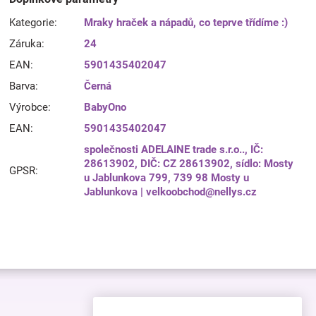
Kategorie
:
Mraky hraček a nápadů, co teprve třídíme :)
Záruka
:
24
EAN
:
5901435402047
Barva
:
Černá
Výrobce
:
BabyOno
EAN
:
5901435402047
společnosti ADELAINE trade s.r.o.., IČ:
28613902, DIČ: CZ 28613902, sídlo: Mosty
GPSR
:
u Jablunkova 799, 739 98 Mosty u
Jablunkova | velkoobchod@nellys.cz