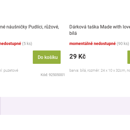
rné náušničky Pudlíci, růžové,
Dárková taška Made with love
bílá
nedostupné
(5 ks)
momentálně nedostupné
(90 ks)
29 Kč
Do košíku
ní: puzetové
barva: bílá, rozměr: 24 x 10 x 32cm, 
Kód:
92505001