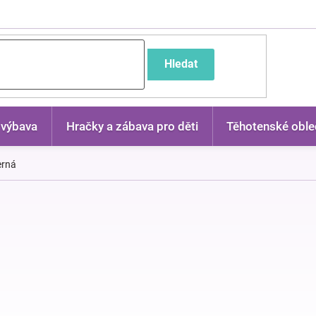
častější dotazy
Hledat
 výbava
Hračky a zábava pro děti
Těhotenské oble
erná