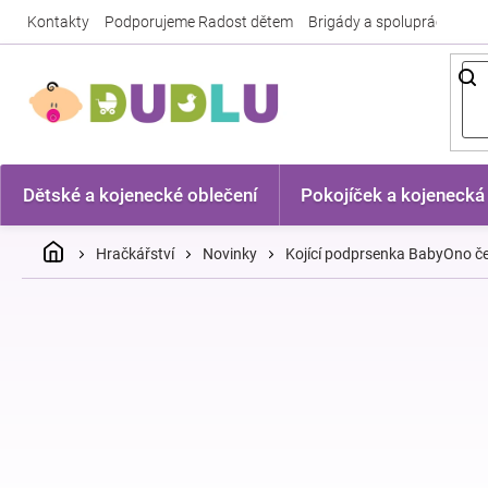
Přejít
Kontakty
Podporujeme Radost dětem
Brigády a spolupráce
Nej
na
obsah
Dětské a kojenecké oblečení
Pokojíček a kojenecká
Domů
Hračkářství
Novinky
Kojící podprsenka BabyOno č