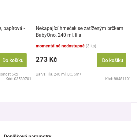
, papírová -
Nekapající hrneček se zatíženým brčkem
BabyOno, 240 ml, lila
momentálně nedostupné
(3 ks)
273 Kč
Do košíku
Do košíku
nosnost 5kg
Barva: lila, 240 ml, BO, 6m+
Kód:
03539701
Kód:
88481101
Doplňkové parametry