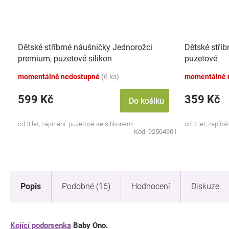
Dětské stříbrné náušničky Jednorožci
Dětské stříb
premium, puzetové silikon
puzetové
momentálně nedostupné
(6 ks)
momentálně 
599 Kč
359 Kč
Do košíku
od 3 let, zapínání: puzetové se silikonem
od 3 let, zapíná
Kód:
92504901
Popis
Podobné (16)
Hodnocení
Diskuze
Kojící podprsenka
Baby Ono.