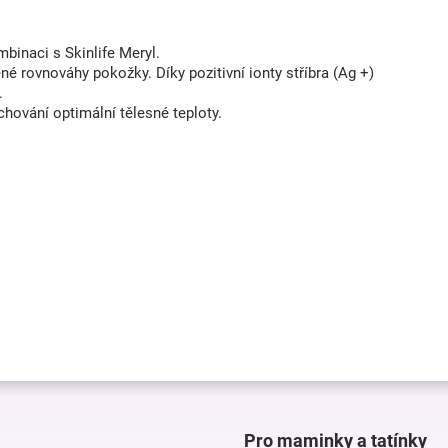
binaci s Skinlife Meryl.
né rovnováhy pokožky. Díky pozitivní ionty stříbra (Ag +)
.
chování optimální tělesné teploty.
Pro maminky a tatínky