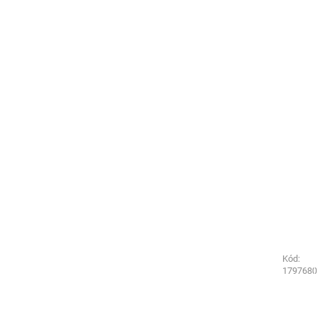
Kód:
Kód:
1797730
1797680