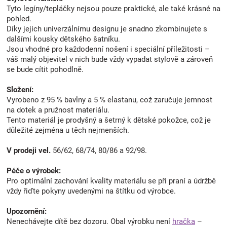
Tyto legíny/tepláčky nejsou pouze praktické, ale také krásné na
pohled.
Díky jejich univerzálnímu designu je snadno zkombinujete s
dalšími kousky dětského šatníku.
Jsou vhodné pro každodenní nošení i speciální příležitosti –
váš malý objevitel v nich bude vždy vypadat stylově a zároveň
se bude cítit pohodlně.
Složení:
Vyrobeno z 95 % bavlny a 5 % elastanu, což zaručuje jemnost
na dotek a pružnost materiálu.
Tento materiál je prodyšný a šetrný k dětské pokožce, což je
důležité zejména u těch nejmenších.
V prodeji vel.
56/62, 68/74, 80/86 a 92/98.
Péče o výrobek:
Pro optimální zachování kvality materiálu se při praní a údržbě
vždy řiďte pokyny uvedenými na štítku od výrobce.
Upozornění:
Nenechávejte dítě bez dozoru. Obal výrobku není
hračka
–