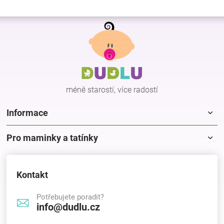
Z
á
p
a
t
í
méně starostí, více radostí
Informace
Pro maminky a tatínky
Kontakt
Potřebujete poradit?
info@dudlu.cz