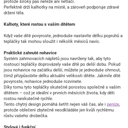
protože široký pas neřeže ani netlačí.
Perfektně drží kalhotky na místě, a zároveň podporuje zdravé
držení těla.
Kalhoty, které rostou s vaším dítětem
Když vaše dítě povyroste, jednoduše nastavíte délku popruhů a
tepláčky tak mohou sloužit i několik měsíců navíc.
Praktické zahnuté nohavice
Systém zahrnovacích nápletů jsou navrženy tak, aby tyto
rostoucí tepláčky doprovázely vaše dítě po delší dobu. Pokud
jsou nohavice na začátku delší, můžete je jednoduše ohrnout,
čímž přizpůsobíte délku aktuální velikosti dítěte. Jakmile dítě
povyroste, nohavice jednoduše rozvinete.
Díky tomu tyto tepláčky skutečně porostou společně s vaším
dítětem – což je ideální v prvních měsících života, kdy děti
rostou neskutečně rychle.
Tento chytrý design pomáhá šetřit nejen váš čas, ale i
peníze
,
protože oblečení zbytečně neodkládáte jen kvůli rychlému
růstu vašeho drobečka.
Stylové i funkční