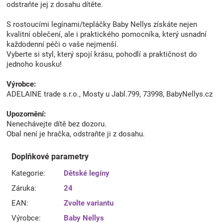
odstraňte jej z dosahu dítěte.
S rostoucími legínami/tepláčky Baby Nellys získáte nejen
kvalitní oblečení, ale i praktického pomocníka, který usnadní
každodenní péči o vaše nejmenší.
Vyberte si styl, který spojí krásu, pohodlí a praktičnost do
jednoho kousku!
Výrobce:
ADELAINE trade s.r.o., Mosty u Jabl.799, 73998, BabyNellys.cz
Upozornění:
Nenechávejte dítě bez dozoru.
Obal není je hračka, odstraňte ji z dosahu.
Doplňkové parametry
Kategorie
:
Dětské legíny
Záruka
:
24
EAN
:
Zvolte variantu
Výrobce
:
Baby Nellys