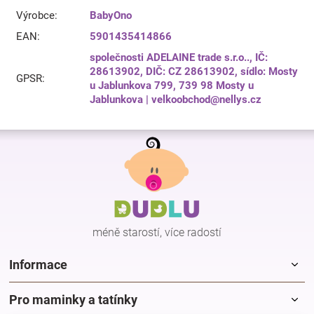
Výrobce
:
BabyOno
EAN
:
5901435414866
společnosti ADELAINE trade s.r.o.., IČ:
28613902, DIČ: CZ 28613902, sídlo: Mosty
GPSR
:
u Jablunkova 799, 739 98 Mosty u
Jablunkova | velkoobchod@nellys.cz
Z
á
p
a
t
í
méně starostí, více radostí
Informace
Pro maminky a tatínky