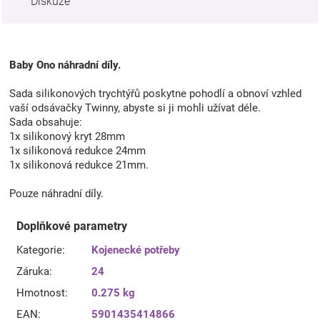
Diskuze
Baby Ono náhradní díly.
Sada silikonových trychtýřů poskytne pohodlí a obnoví vzhled
vaší odsávačky Twinny, abyste si ji mohli užívat déle.
Sada obsahuje:
1x silikonový kryt 28mm
1x silikonová redukce 24mm
1x silikonová redukce 21mm.
Pouze náhradní díly.
Doplňkové parametry
Kategorie
:
Kojenecké potřeby
Záruka
:
24
Hmotnost
:
0.275 kg
EAN
:
5901435414866