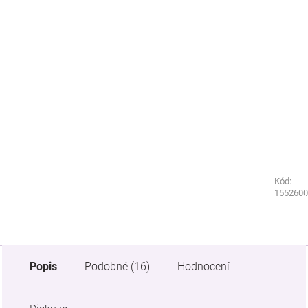
Kód:
Kód:
8711520
1552600
Popis
Podobné (16)
Hodnocení