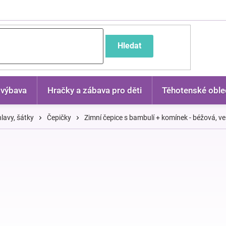
častější dotazy
Hledat
 výbava
Hračky a zábava pro děti
Těhotenské oble
lavy, šátky
Čepičky
Zimní čepice s bambulí + komínek - béžová, v