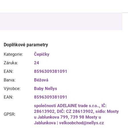
Doplňkové parametry
Kategorie
:
Čepičky
Záruka
:
24
EAN
:
8596309381091
Barva
:
Béžová
Výrobce
:
Baby Nellys
EAN
:
8596309381091
společnosti ADELAINE trade s.r.o.., IČ:
28613902, DIČ: CZ 28613902, sídlo: Mosty
GPSR
:
u Jablunkova 799, 739 98 Mosty u
Jablunkova | velkoobchod@nellys.cz