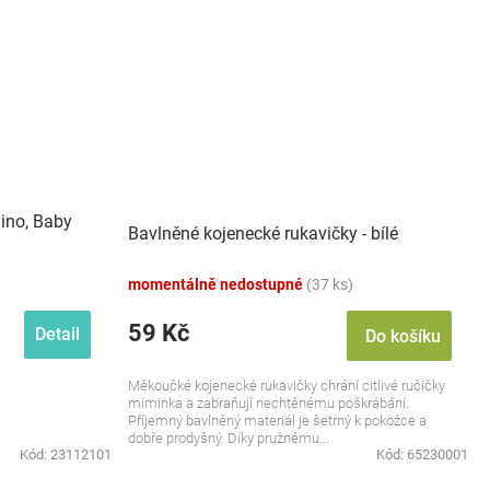
ino, Baby
Bavlněné kojenecké rukavičky - bílé
momentálně nedostupné
(37 ks)
59 Kč
Detail
Do košíku
Měkoučké kojenecké rukavičky chrání citlivé ručičky
miminka a zabraňují nechtěnému poškrábání.
Příjemný bavlněný materiál je šetrný k pokožce a
dobře prodyšný. Díky pružnému...
Kód:
23112101
Kód:
65230001