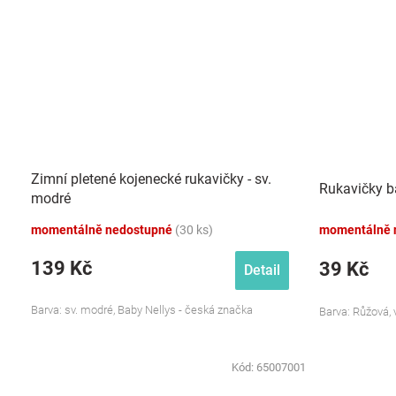
Zimní pletené kojenecké rukavičky - sv.
Rukavičky ba
modré
momentálně nedostupné
(30 ks)
momentálně 
139 Kč
39 Kč
Detail
Barva: sv. modré, Baby Nellys - česká značka
Barva: Růžová, v
Kód:
65007001