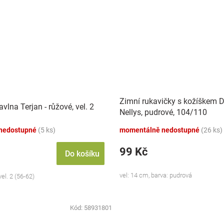
Zimní rukavičky s kožíškem D
vlna Terjan - růžové, vel. 2
Nellys, pudrové, 104/110
nedostupné
(5 ks)
momentálně nedostupné
(26 ks)
99 Kč
Do košíku
vel: 14 cm, barva: pudrová
el. 2 (56-62)
Kód:
58931801