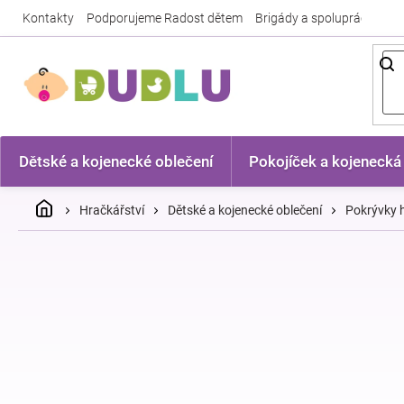
Přejít
Kontakty
Podporujeme Radost dětem
Brigády a spolupráce
Nej
na
obsah
Dětské a kojenecké oblečení
Pokojíček a kojenecká
Domů
Hračkářství
Dětské a kojenecké oblečení
Pokrývky h