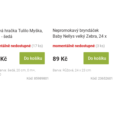
Nepromokavý bryndáček
vá hračka Tulilo Myška,
Baby Nellys velký Zebra, 24 x
 - šedá
23 cm - růžová
tálně nedostupné
(17 ks)
momentálně nedostupné
(3 ks)
 Kč
89 Kč
Do košíku
Do košíku
barva: šedá, 20 cm, 0 m+,
Barva: Růžová, 24 x 23 cm
0
Kód:
85989801
Kód:
23652601