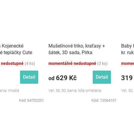
s Kojenecké
Mušelínové triko, kraťasy +
Baby 
é tepláčky Cute
šátek, 3D sada, Pírka
kr. ru
dré
Z&amp;Z, bílá/smetana
růžová
 nedostupné
(4 ks)
momentálně nedostupné
(3 ks)
momen
629 Kč
319
Detail
Detail
od
Barva: modrá
Vel. 56, 3D, barva: bílá/smetana
Vel. 50,
Kód:
64702201
Kód:
15564101