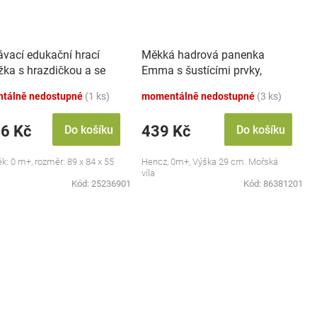
ávací edukační hrací
Měkká hadrová panenka
žka s hrazdičkou a se
Emma s šustícími prvky,
 Safari
modrá
tálně nedostupné
(1 ks)
momentálně nedostupné
(3 ks)
46 Kč
439 Kč
Do košíku
Do košíku
ěk: 0 m+, rozměr: 89 x 84 x 55
Hencz, 0m+, Výška 29 cm. Mořská
víla
Kód:
25236901
Kód:
86381201