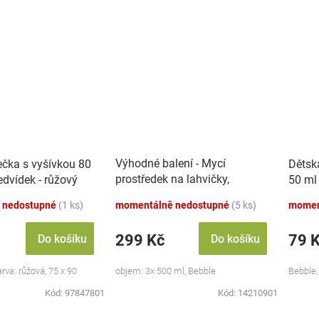
Výhodné balení - Mycí
ečka s vyšívkou 80
Dětsk
prostředek na lahvičky,
dvídek - růžový
50 ml
savičky a hračky - 3x 500 ml
 nedostupné
(1 ks)
momentálně nedostupné
(5 ks)
momen
299 Kč
79 
Do košíku
Do košíku
va: růžová, 75 x 90
objem: 3x 500 ml, Bebble
Bebble,
Kód:
97847801
Kód:
14210901