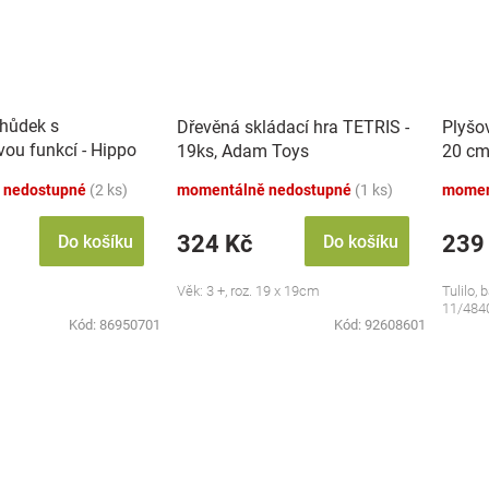
chůdek s
Dřevěná skládací hra TETRIS -
Plyšo
vou funkcí - Hippo
19ks, Adam Toys
20 cm
 nedostupné
(2 ks)
momentálně nedostupné
(1 ks)
momen
324 Kč
239
Do košíku
Do košíku
Věk: 3 +, roz. 19 x 19cm
Tulilo, 
11/484
Kód:
86950701
Kód:
92608601