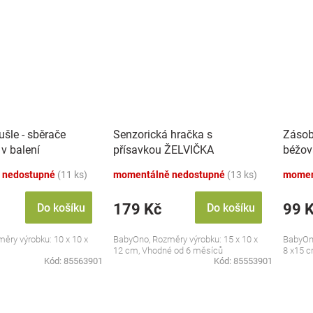
šle - sběrače
Senzorická hračka s
Zásob
 v balení
přísavkou ŽELVIČKA
béžov
 nedostupné
(11 ks)
momentálně nedostupné
(13 ks)
momen
179 Kč
99 
Do košíku
Do košíku
ěry výrobku: 10 x 10 x
BabyOno, Rozměry výrobku: 15 x 10 x
BabyOno
12 cm, Vhodné od 6 měsíců
8 x15 
Kód:
85563901
Kód:
85553901