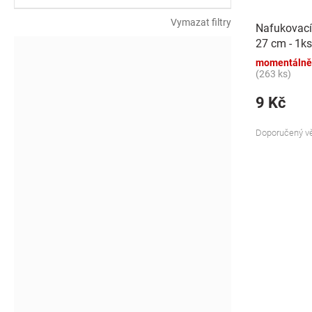
k
t
Vymazat filtry
Nafukovací
ů
27 cm - 1ks
momentálně
(263 ks)
9 Kč
Doporučený vě