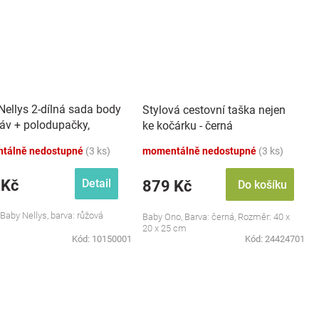
Nellys 2-dílná sada body
Stylová cestovní taška nejen
káv + polodupačky,
ke kočárku - černá
 - Baby Little Star
tálně nedostupné
(3 ks)
momentálně nedostupné
(3 ks)
 Kč
Detail
879 Kč
Do košíku
 Baby Nellys, barva: růžová
Baby Ono, Barva: černá, Rozměr: 40 x
20 x 25 cm
Kód:
10150001
Kód:
24424701