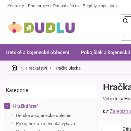
Přejít
Kontakty
Podporujeme Radost dětem
Brigády a spolupráce
Nej
na
obsah
Dětské a kojenecké oblečení
Pokojíček a kojenecká
Domů
Hračkářství
Hračka Blecha
P
Hračka
Kategorie
Přeskočit
o
kategorie
s
Vyberte si
Hr
t
Hračkářství
r
👉
Zaregistru
Dětské a kojenecké oblečení
a
n
Pokojíček a kojenecká výbava
Dět
n