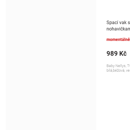
Spací vak 
nohavičkami
S, 68/86
momentálně
989 Kč
Baby Nellys, T
bílá,béžová, ve