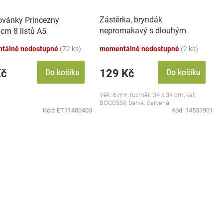
Zástěrka, bryndák
vánky Princezny
nepromakavý s dlouhým
cm 8 listů A5
rukávem, Jahůdka, červený
tálně nedostupné
(72 ks)
momentálně nedostupné
(2 ks)
Kč
129 Kč
Do košíku
Do košíku
Věk: 6 m+, rozměr: 34 x 34 cm, kat:
BOC0559, barva: červená
Kód:
ET11400403
Kód:
14531901