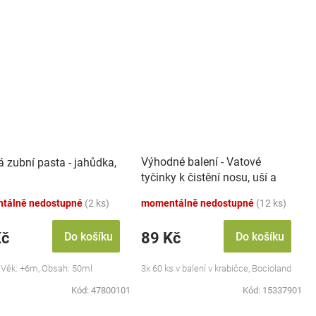
Výhodné balení - Vatové
á zubní pasta - jahůdka,
tyčinky k čistění nosu, uší a
pupíku, 3x 60 ks
tálně nedostupné
(2 ks)
momentálně nedostupné
(12 ks)
Kč
89 Kč
Do košíku
Do košíku
 Věk: +6m, Obsah: 50ml
3x 60 ks v balení v krabičce, Bocioland
Kód:
47800101
Kód:
15337901