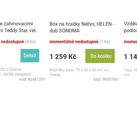
se zahrnovacími
Vzděl
Box na hračky Nellys, HELEN -
 Teddy Star, vel.
podlo
dub SONOMA
zvuky,
 nedostupné
(4 ks)
momentálně nedostupné
(1 ks)
momen
Detail
1 259 Kč
1 1
Do košíku
OG 2,5,barva:
Rozměry boxu: 70 x 40 x 40 cm, sv.
Toyz, V
l.: 68/86 zateplený
hnědá
cm
Kód:
82481701
Kód:
99357001