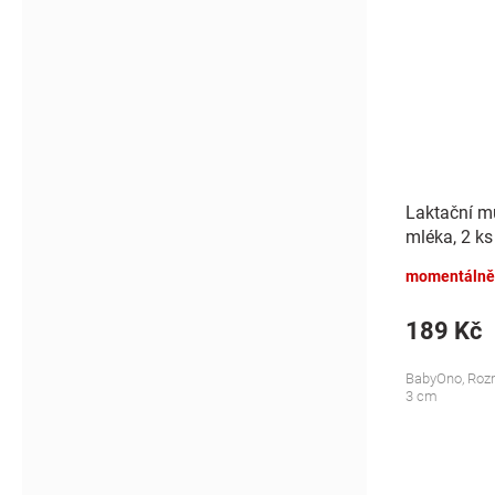
Laktační mu
mléka, 2 ks
momentálně
189 Kč
BabyOno, Rozm
3 cm