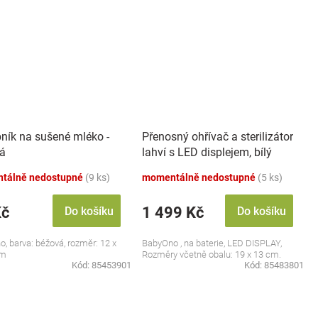
ník na sušené mléko -
Přenosný ohřívač a sterilizátor
á
lahví s LED displejem, bílý
tálně nedostupné
(9 ks)
momentálně nedostupné
(5 ks)
Kč
1 499 Kč
Do košíku
Do košíku
, barva: béžová, rozměr: 12 x
BabyOno , na baterie, LED DISPLAY,
cm
Rozměry včetně obalu: 19 x 13 cm.
Kód:
85453901
Kód:
85483801