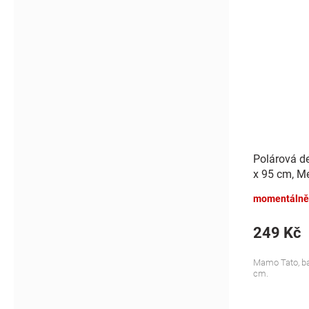
Polárová d
x 95 cm, Me
momentálně
249 Kč
Mamo Tato, bar
cm.