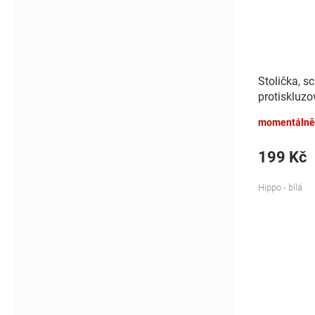
Stolička, s
protiskluzo
- bílá
momentálně
199 Kč
Hippo - bílá