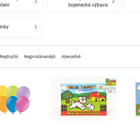
ečení
kojenecká výbava
inky
Nejdražší
Nejprodávanější
Abecedně