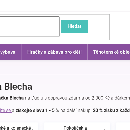
častější dotazy
Hledat
 výbava
Hračky a zábava pro děti
Těhotenské oble
 Blecha
ačka Blecha
na Dudlu s dopravou zdarma od 2 000 Kč a dárkem
jte se
a
získejte slevu 1 - 5 %
na další nákup.
20 % zisku z kaž
ské a kojenecké
Pokojíček a