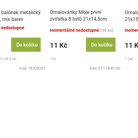
Omalovánky Moje první
 balónek metalický
Omalo
zvířátka 8 listů 21x14,5cm
, mix barev
21x15
MPZ
 nedostupné
momentálně nedostupné
(96 ks)
momen
11 Kč
11 
Do košíku
Do košíku
k od 3 let
1ks
1 bal.
Kód:
78703201
Kód:
ET11400100