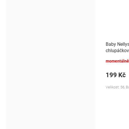
Baby Nelly
chlupáčkov
Bunny - mo
momentálně
199 Kč
Velikost: 56, 