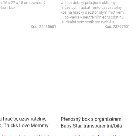
 16 x 27 x 18 cm, závěsný
Udržet dětský pokojíček uklizený
nkční box
může být hračka! Tento uzavíratelný
koš na hračky s roztomilým motivem
Hipo Paws v neutrálním ecru odstínu
je ideální pomocník pro rychlé a...
Kód:
25415601
Kód:
23297501
 hračky, uzavíratelný,
Přenosný box s organizérem
a, Trucks Love Mommy -
Baby Star, transparentní/bílá
43 L