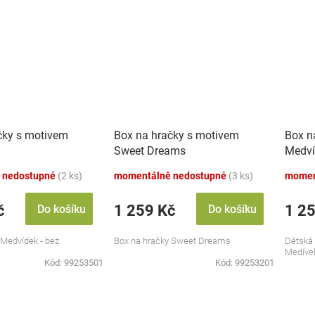
čky s motivem
Box na hračky s motivem
Box na
Sweet Dreams
Medví
 nedostupné
(2 ks)
momentálně nedostupné
(3 ks)
momen
č
1 259 Kč
1 2
Do košíku
Do košíku
 Medvídek - bez
Box na hračky Sweet Dreams
Dětská 
Medíve
Kód:
99253501
Kód:
99253201
O