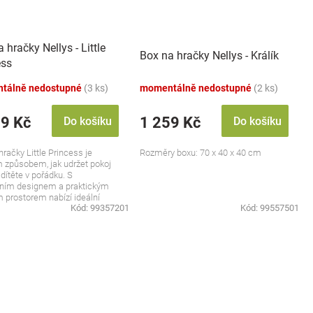
 hračky Nellys - Little
Box na hračky Nellys - Králík
ess
tálně nedostupné
(3 ks)
momentálně nedostupné
(2 ks)
99 Kč
1 259 Kč
Do košíku
Do košíku
hračky Little Princess je
Rozměry boxu: 70 x 40 x 40 cm
 způsobem, jak udržet pokoj
dítěte v pořádku. S
tním designem a praktickým
 prostorem nabízí ideální
Kód:
99357201
Kód:
99557501
o...