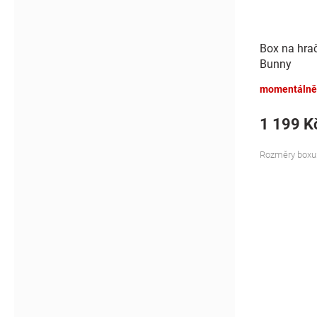
Box na hrač
Bunny
momentálně
1 199 K
Rozměry boxu: