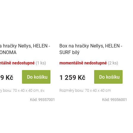
a hračky Nellys, HELEN -
Box na hračky Nellys, HELEN -
SONOMA
SURF bílý
tálně nedostupné
(1 ks)
momentálně nedostupné
(2 ks)
59 Kč
1 259 Kč
Do košíku
Do košíku
 boxu: 70 x 40 x 40 cm, sv.
Rozměry boxu: 70 x 40 x 40 cm
Kód:
99357001
Kód:
99356001