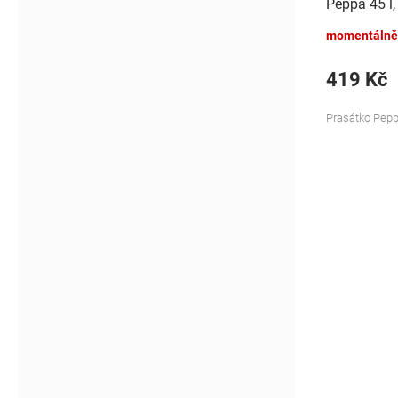
Peppa 45 l,
momentálně
419 Kč
Prasátko Pepp