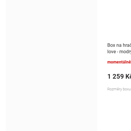
Box na hrač
love - modr
momentálně
1 259 K
Rozměry boxu: