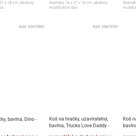
27 x 18 cm, závěsný
Rozměry 16 x 27 x 18 cm, závěsný
Rozměry
box
multifunkční box
multifu
Kód:
25415901
Kód:
25415701
Koš na hračky, uzavíratelný,
Koš na
ky, bavlna, Dino -
bavlna, Trucks Love Daddy -
bavln
L
bílý, 43 L
bílý, 