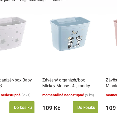
ganizér/box Baby
Závěsný organizér/box
Závěs
lý
Mickey Mouse - 4 l, modrý
Minnie
 nedostupné
(2 ks)
momentálně nedostupné
(9 ks)
momen
109 Kč
109
Do košíku
Do košíku