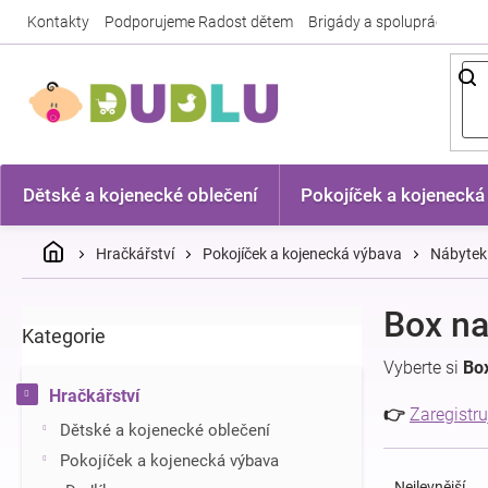
Přejít
Kontakty
Podporujeme Radost dětem
Brigády a spolupráce
Nej
na
obsah
Dětské a kojenecké oblečení
Pokojíček a kojenecká
Domů
Hračkářství
Pokojíček a kojenecká výbava
Nábytek
P
Box na
Kategorie
Přeskočit
o
kategorie
s
Vyberte si
Bo
t
Hračkářství
r
👉
Zaregistru
Dětské a kojenecké oblečení
a
Ř
n
Pokojíček a kojenecká výbava
a
n
Nejlevnější