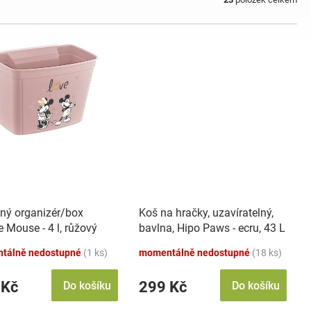
ný organizér/box
Koš na hračky, uzavíratelný,
 Mouse - 4 l, růžový
bavlna, Hipo Paws - ecru, 43 L
tálně nedostupné
(1 ks)
momentálně nedostupné
(18 ks)
 Kč
299 Kč
Do košíku
Do košíku