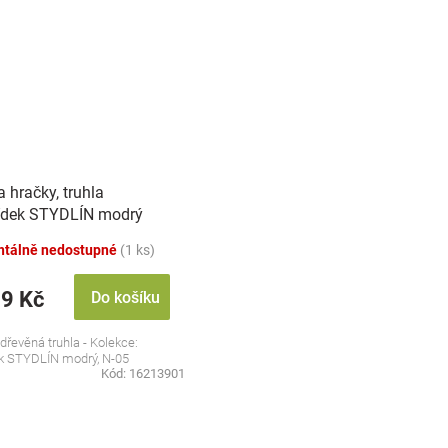
 hračky, truhla
dek STYDLÍN modrý
tálně nedostupné
(1 ks)
59 Kč
Do košíku
dřevěná truhla - Kolekce:
k STYDLÍN modrý, N-05
Kód:
16213901