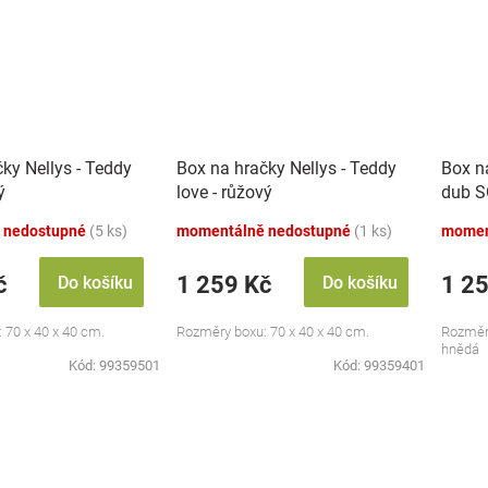
ky Nellys - Teddy
Box na hračky Nellys - Teddy
Box n
ý
love - růžový
dub 
 nedostupné
(5 ks)
momentálně nedostupné
(1 ks)
momen
č
1 259 Kč
1 2
Do košíku
Do košíku
 70 x 40 x 40 cm.
Rozměry boxu: 70 x 40 x 40 cm.
Rozměry
hnědá
Kód:
99359501
Kód:
99359401