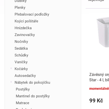
Dudlíky
z
í
Plenky
e
p
V
Přebalovací podložky
n
a
ý
í
n
Kojící polštáře
p
p
e
i
Hnízdečka
r
l
s
Zavinovačky
o
p
d
Nočníky
r
u
Sedátka
o
k
d
Schůdky
t
u
Vaničky
ů
k
Kočárky
t
Závěsný or
Autosedačky
ů
Star - 4 l, bí
Nábytek do pokojíčku
momentálně
Postýlky
Mantinel do postýlky
99 Kč
Matrace