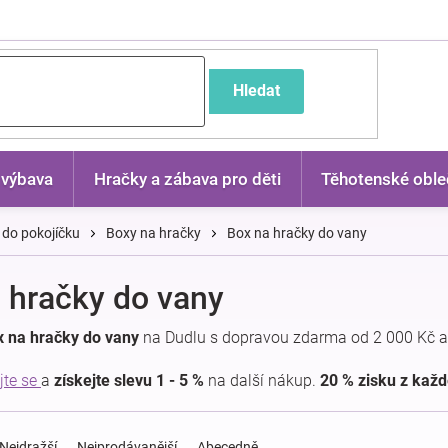
častější dotazy
Hledat
 výbava
Hračky a zábava pro děti
Těhotenské oble
 do pokojíčku
Boxy na hračky
Box na hračky do vany
 hračky do vany
x na hračky do vany
na Dudlu s dopravou zdarma od 2 000 Kč a
jte se
a
získejte slevu 1 - 5 %
na další nákup.
20 % zisku z kaž
Nejdražší
Nejprodávanější
Abecedně