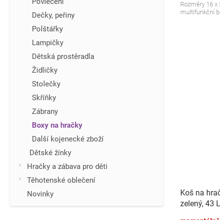
Povlečení
Rozměry 16 x 
multifunkční 
Dečky, peřiny
Polštářky
Lampičky
Dětská prostěradla
Židličky
Stolečky
Skříňky
Zábrany
Boxy na hračky
Další kojenecké zboží
Dětské žínky
Hračky a zábava pro děti
Těhotenské oblečení
Koš na hrač
Novinky
zelený, 43 