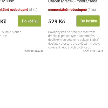
e Mouse,
Dráček Mráček - modrá/šedá
parentní/pudrově růžová
tálně nedostupné
(5 ks)
momentálně nedostupné
(1 ks)
 Kč
529 Kč
Do košíku
Do košíku
: Minnie Mouse -
Bavlněný koš na hračky s motivem
x21cm
dráčka je praktickým a roztomilým
doplňkem do dětského pokoje. Nabízí
dostatek prostoru pro ukládání hraček,
oblečení nebo jiných drobností....
Kód:
86164201
Kód:
12398401