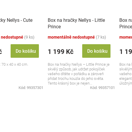
ky Nellys - Cute
Box na hračky Nellys - Little
Box na
Prince
Princ
 nedostupné
(9 ks)
momentálně nedostupné
(7 ks)
momen
č
1 199 Kč
1 1
Do košíku
Do košíku
 70 x 40 x 40 cm.
Box na hračky Nellys – Little Prince je
Box na 
skvělý způsob, jak udržet pokojíček
skvělým
vašeho dítěte v pořádku a zároveň
vašeho 
přidat trochu kouzla do jeho světa.
elegan
Tento krásný box je nejen...
úložným
Kód:
99357301
Kód:
99357101
místo pr