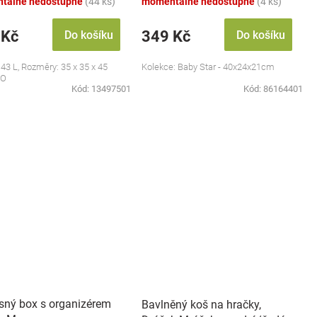
tálně nedostupné
(44 ks)
momentálně nedostupné
(4 ks)
 Kč
349 Kč
Do košíku
Do košíku
43 L, Rozměry: 35 x 35 x 45
Kolekce: Baby Star - 40x24x21cm
PO
Kód:
13497501
Kód:
86164401
sný box s organizérem
Bavlněný koš na hračky,