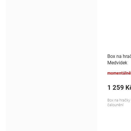
Box na hra
Medvídek
momentálně
1 259 K
Box na hračky
čalounění