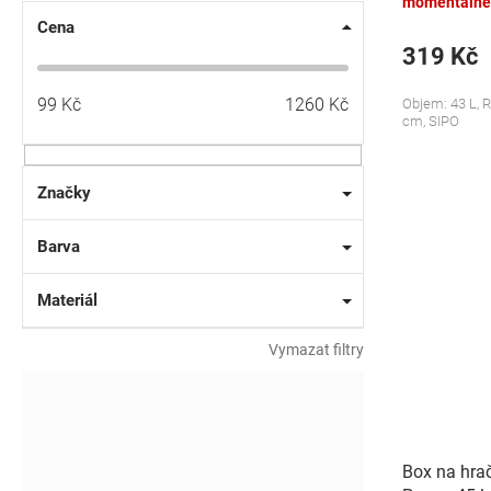
momentálně
Cena
319 Kč
99
Kč
1260
Kč
Objem: 43 L, R
cm, SIPO
Značky
Barva
Materiál
Vymazat filtry
Box na hra