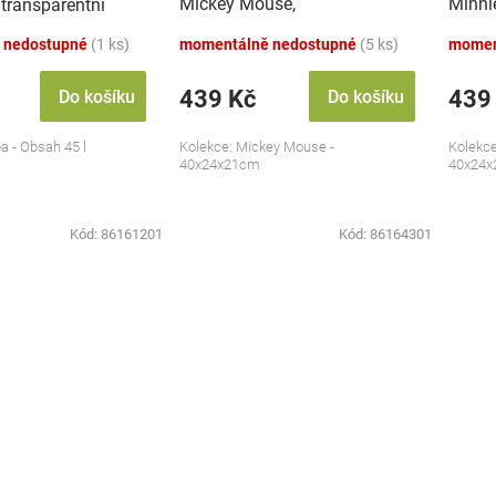
Mickey Mouse,
Minni
 transparentní
transparentní/modrá
trans
 nedostupné
(1 ks)
momentálně nedostupné
(5 ks)
momen
439 Kč
439
Do košíku
Do košíku
a - Obsah 45 l
Kolekce: Mickey Mouse -
Kolekce
40x24x21cm
40x24
Kód:
86161201
Kód:
86164301