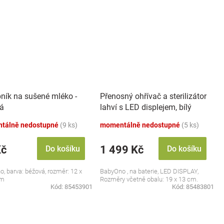
ník na sušené mléko -
Přenosný ohřívač a sterilizátor
á
lahví s LED displejem, bílý
tálně nedostupné
(9 ks)
momentálně nedostupné
(5 ks)
Kč
1 499 Kč
Do košíku
Do košíku
, barva: béžová, rozměr: 12 x
BabyOno , na baterie, LED DISPLAY,
cm
Rozměry včetně obalu: 19 x 13 cm.
Kód:
85453901
Kód:
85483801