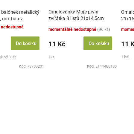
Omalovánky Moje první
 balónek metalický
Omalo
zvířátka 8 listů 21x14,5cm
, mix barev
21x15
MPZ
 nedostupné
momentálně nedostupné
(96 ks)
momen
11 Kč
11 
Do košíku
Do košíku
k od 3 let
1ks
1 bal.
Kód:
78703201
Kód:
ET11400100