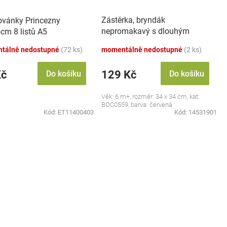
Zástěrka, bryndák
vánky Princezny
nepromakavý s dlouhým
cm 8 listů A5
rukávem, Jahůdka, červený
tálně nedostupné
(72 ks)
momentálně nedostupné
(2 ks)
Kč
129 Kč
Do košíku
Do košíku
Věk: 6 m+, rozměr: 34 x 34 cm, kat:
BOC0559, barva: červená
Kód:
ET11400403
Kód:
14531901