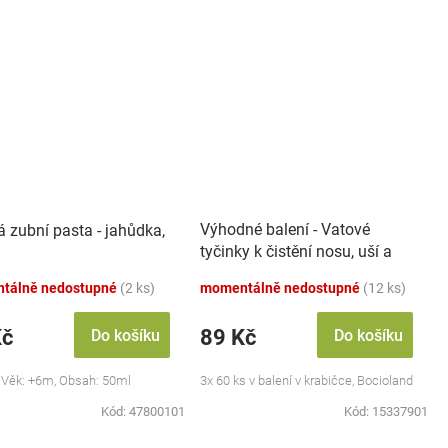
Výhodné balení - Vatové
á zubní pasta - jahůdka,
tyčinky k čistění nosu, uší a
pupíku, 3x 60 ks
tálně nedostupné
(2 ks)
momentálně nedostupné
(12 ks)
Kč
89 Kč
Do košíku
Do košíku
 Věk: +6m, Obsah: 50ml
3x 60 ks v balení v krabičce, Bocioland
Kód:
47800101
Kód:
15337901