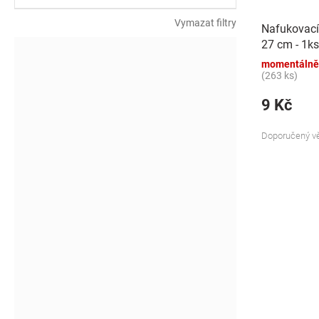
k
t
Vymazat filtry
Nafukovací
ů
27 cm - 1ks
momentálně
(263 ks)
9 Kč
Doporučený vě