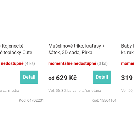
s Kojenecké
Mušelínové triko, kraťasy +
Baby 
é tepláčky Cute
šátek, 3D sada, Pírka
kr. ru
dré
Z&amp;Z, bílá/smetana
růžová
 nedostupné
(4 ks)
momentálně nedostupné
(3 ks)
momen
629 Kč
319
Detail
Detail
od
Barva: modrá
Vel. 56, 3D, barva: bílá/smetana
Vel. 50,
Kód:
64702201
Kód:
15564101