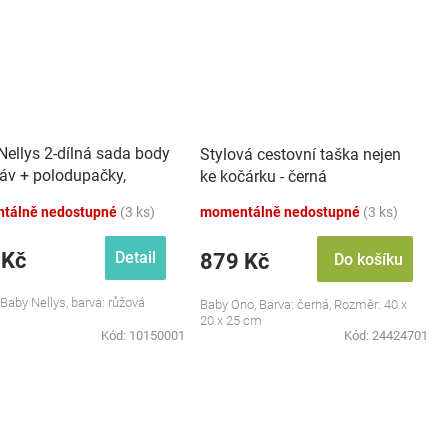
Nellys 2-dílná sada body
Stylová cestovní taška nejen
káv + polodupačky,
ke kočárku - černá
 - Baby Little Star
tálně nedostupné
(3 ks)
momentálně nedostupné
(3 ks)
 Kč
Detail
879 Kč
Do košíku
 Baby Nellys, barva: růžová
Baby Ono, Barva: černá, Rozměr: 40 x
20 x 25 cm
Kód:
10150001
Kód:
24424701