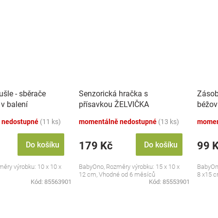
šle - sběrače
Senzorická hračka s
Zásob
 v balení
přísavkou ŽELVIČKA
béžov
 nedostupné
(11 ks)
momentálně nedostupné
(13 ks)
momen
179 Kč
99 
Do košíku
Do košíku
ěry výrobku: 10 x 10 x
BabyOno, Rozměry výrobku: 15 x 10 x
BabyOno
12 cm, Vhodné od 6 měsíců
8 x15 
Kód:
85563901
Kód:
85553901