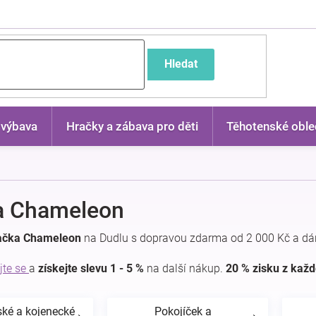
častější dotazy
Hledat
 výbava
Hračky a zábava pro děti
Těhotenské oble
a Chameleon
ačka Chameleon
na Dudlu s dopravou zdarma od 2 000 Kč a dá
jte se
a
získejte slevu 1 - 5 %
na další nákup.
20 % zisku z kaž
ské a kojenecké
Pokojíček a