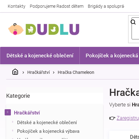
Přejít
Kontakty
Podporujeme Radost dětem
Brigády a spolupráce
Nej
na
obsah
Dětské a kojenecké oblečení
Pokojíček a kojenecká
Domů
Hračkářství
Hračka Chameleon
P
Hračk
Kategorie
Přeskočit
o
kategorie
s
Vyberte si
Hr
t
Hračkářství
r
👉
Zaregistru
Dětské a kojenecké oblečení
a
n
Pokojíček a kojenecká výbava
Dět
n