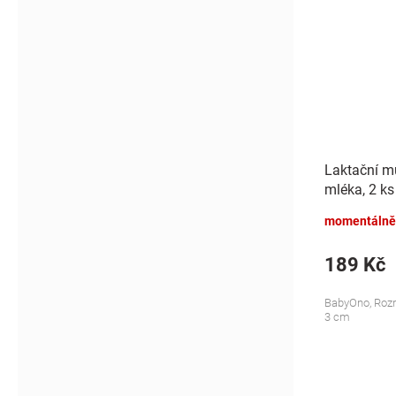
Laktační mu
mléka, 2 ks
momentálně
189 Kč
BabyOno, Rozm
3 cm