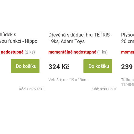
chůdek s
Dřevěná skládací hra TETRIS -
Plyšo
vou funkcí - Hippo
19ks, Adam Toys
20 cm
 nedostupné
(2 ks)
momentálně nedostupné
(1 ks)
momen
324 Kč
239
Do košíku
Do košíku
Věk: 3 +, roz. 19 x 19cm
Tulilo, 
11/484
Kód:
86950701
Kód:
92608601