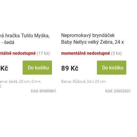
Nepromokavý bryndáček
vá hračka Tulilo Myška,
Baby Nellys velký Zebra, 24 x
 - šedá
23 cm - růžová
tálně nedostupné
(17 ks)
momentálně nedostupné
(3 ks)
 Kč
89 Kč
Do košíku
Do košíku
barva: šedá, 20 cm, 0 m+,
Barva: Růžová, 24 x 23 cm
0
Kód:
85989801
Kód:
23652601