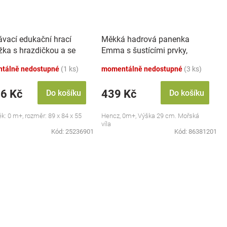
ávací edukační hrací
Měkká hadrová panenka
žka s hrazdičkou a se
Emma s šustícími prvky,
 Safari
modrá
tálně nedostupné
(1 ks)
momentálně nedostupné
(3 ks)
46 Kč
439 Kč
Do košíku
Do košíku
ěk: 0 m+, rozměr: 89 x 84 x 55
Hencz, 0m+, Výška 29 cm. Mořská
víla
Kód:
25236901
Kód:
86381201