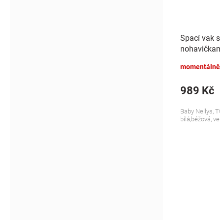
Spací vak 
nohavičkami
S, 68/86
momentálně
989 Kč
Baby Nellys, T
bílá,béžová, ve