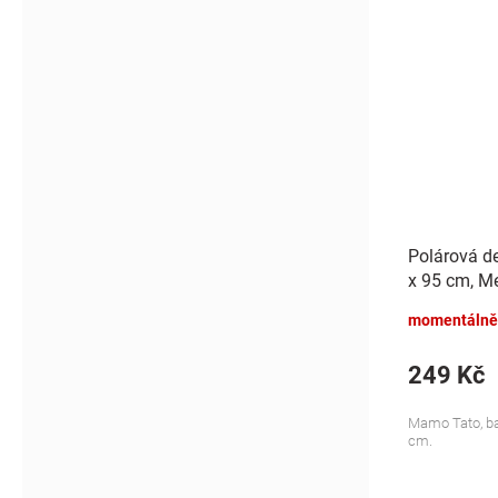
Polárová d
x 95 cm, Me
momentálně
249 Kč
Mamo Tato, bar
cm.