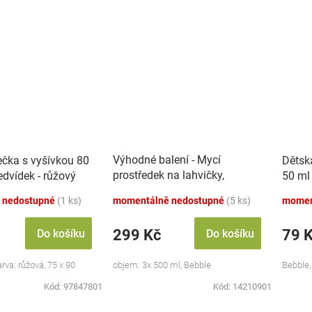
Výhodné balení - Mycí
ečka s vyšívkou 80
Dětsk
prostředek na lahvičky,
dvídek - růžový
50 ml
savičky a hračky - 3x 500 ml
 nedostupné
(1 ks)
momentálně nedostupné
(5 ks)
momen
299 Kč
79 
Do košíku
Do košíku
va: růžová, 75 x 90
objem: 3x 500 ml, Bebble
Bebble,
Kód:
97847801
Kód:
14210901