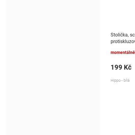
Stolička, s
protiskluzo
- bílá
momentálně
199 Kč
Hippo - bílá