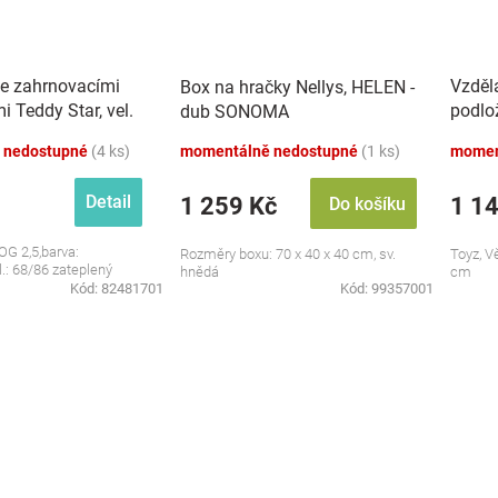
se zahrnovacími
Vzděl
Box na hračky Nellys, HELEN -
 Teddy Star, vel.
podlo
dub SONOMA
zvuky,
 nedostupné
(4 ks)
momentálně nedostupné
(1 ks)
momen
Detail
1 259 Kč
1 1
Do košíku
OG 2,5,barva:
Rozměry boxu: 70 x 40 x 40 cm, sv.
Toyz, V
l.: 68/86 zateplený
hnědá
cm
Kód:
82481701
Kód:
99357001