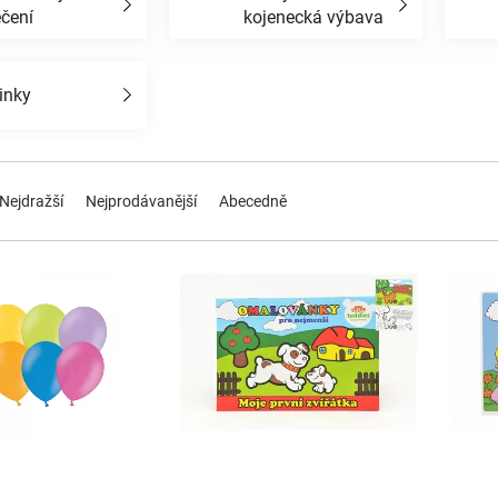
ečení
kojenecká výbava
inky
Nejdražší
Nejprodávanější
Abecedně