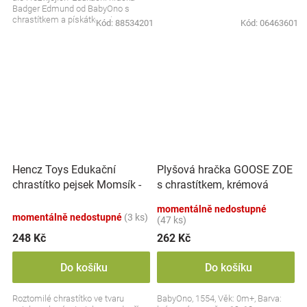
Badger Edmund od BabyOno s
chrastítkem a pískátkem je
Kód:
88534201
Kód:
06463601
skvělým společníkem pro...
Hencz Toys Edukační
Plyšová hračka GOOSE ZOE
chrastítko pejsek Momsík -
s chrastítkem, krémová
bílo/červený
momentálně nedostupné
momentálně nedostupné
(3 ks)
(47 ks)
248 Kč
262 Kč
Do košíku
Do košíku
Roztomilé chrastítko ve tvaru
BabyOno, 1554, Věk: 0m+, Barva: