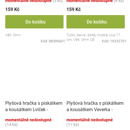
momentálně nedostupné
(3 ks)
momentálně nedostupné
(6 ks)
159 Kč
159 Kč
Do košíku
Do košíku
Věk: 0m+
Tulilo, barva: šedá, modrá, cca 17
cm, Věk: 0m+, CE
Kód:
88306601
Kód:
19232701
Plyšová hračka s pískátkem
Plyšová hračka s pískátkem
a kousátkem Lvíček -
a kousátkem Veverka -
béžová
hnědá
momentálně nedostupné
momentálně nedostupné
(14 ks)
(17 ks)