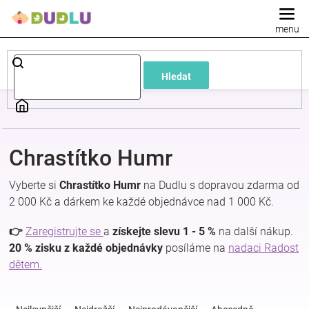
Přejít
na
obsah
Dětské
Hledat
a
kojenecké
Chrastítko Humr
oblečení
Vyberte si
Chrastítko Humr
na Dudlu s dopravou zdarma od
Pokojíček
2 000 Kč a dárkem ke každé objednávce nad 1 000 Kč.
👉
Zaregistrujte se
a
získejte slevu 1 - 5 %
na další nákup.
a
20 % zisku z každé objednávky
posíláme na
nadaci Radost
dětem.
kojenecká
Ř
a
výbava