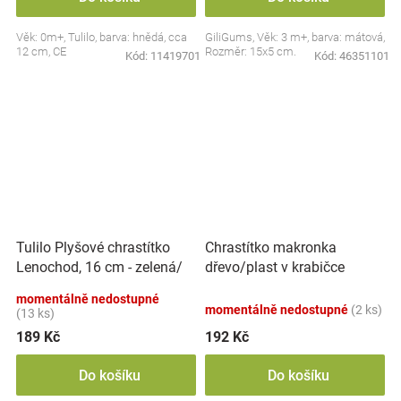
Věk: 0m+, Tulilo, barva: hnědá, cca
GiliGums, Věk: 3 m+, barva: mátová,
12 cm, CE
Rozměr: 15x5 cm.
Kód:
11419701
Kód:
46351101
Tulilo Plyšové chrastítko
Chrastítko makronka
Lenochod, 16 cm - zelená/
dřevo/plast v krabičce
šedá
12x16x8cm 6m+
momentálně nedostupné
momentálně nedostupné
(2 ks)
(13 ks)
189 Kč
192 Kč
Do košíku
Do košíku