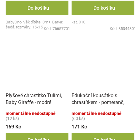
Do košíku
Do košíku
BabyOno, Věk dítěte: 0m+, Barva:
kat. 010
šedá, rozměry: 15x15 cm.
Kód:
76657701
Kód:
85344301
Edukační kousátko s
Plyšové chrastítko Tulimi,
chrastítkem - pomeranč,
Baby Giraffe - modré
BabyOno
momentálně nedostupné
momentálně nedostupné
(12 ks)
(60 ks)
169 Kč
171 Kč