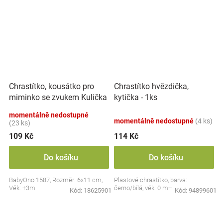
Chrastítko, kousátko pro
Chrastítko hvězdička,
miminko se zvukem Kulička
kytička - 1ks
- pastel
momentálně nedostupné
momentálně nedostupné
(4 ks)
(23 ks)
109 Kč
114 Kč
Do košíku
Do košíku
BabyOno 1587, Rozměr: 6x11 cm,
Plastové chrastítko, barva:
Věk: +3m
černo/bílá, věk: 0 m+
Kód:
18625901
Kód:
94899601