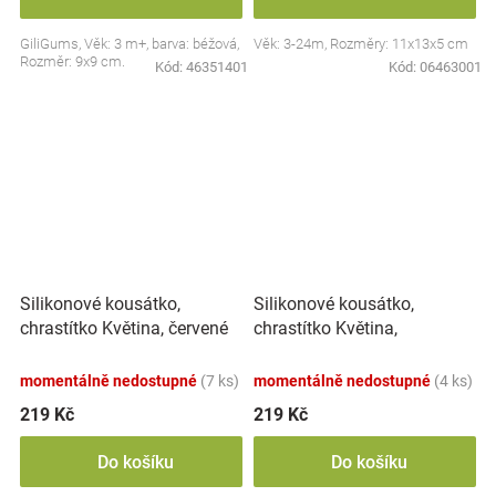
GiliGums, Věk: 3 m+, barva: béžová,
Věk: 3-24m, Rozměry: 11x13x5 cm
Rozměr: 9x9 cm.
Kód:
46351401
Kód:
06463001
Silikonové kousátko,
Silikonové kousátko,
chrastítko Květina,
chrastítko Květina, červené
smetanové
momentálně nedostupné
(7 ks)
momentálně nedostupné
(4 ks)
219 Kč
219 Kč
Do košíku
Do košíku