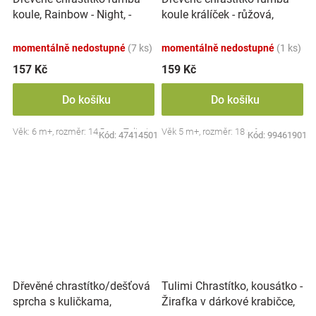
koule, Rainbow - Night, -
koule králíček - růžová,
tyrkysové
Adam Toys
momentálně nedostupné
(7 ks)
momentálně nedostupné
(1 ks)
157 Kč
159 Kč
Do košíku
Do košíku
Věk: 6 m+, rozměr: 14,5 cm, Tulimi
Věk 5 m+, rozměr: 18 x 6 cm
Kód:
47414501
Kód:
99461901
Dřevěné chrastítko/dešťová
Tulimi Chrastítko, kousátko -
sprcha s kuličkama,
Žirafka v dárkové krabičce,