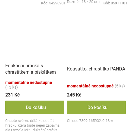
Rozměr: 18 x 20 cm
Kód:
34298901
Kód:
85911101
Edukační hračka s
Kousátko, chrastítko PANDA
chrastítkem a pískátkem
Badger Edmund, BabyOno
momentálně nedostupné
momentálně nedostupné
(5 ks)
(13 ks)
231 Kč
245 Kč
Do košíku
Do košíku
Chcete svému děťátku dopřát
Chicco 7309-165902, 0-18m
hračku, která bude nejen zábavná,
ale i rozvíjející? Edukační hračka