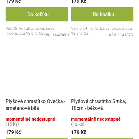
179 Kč
179 Kč
Do košíku
Do košíku
Věk: 0m+, Tulilo, barva: šedé,
Věk: 0m+, Tulilo, barva: béžová, cca
modré, cca 18 cm, CE
18 cm, CE
Kód:
11420801
Kód:
11418701
Plyšové chrastítko Ovečka -
Plyšové chrastítko Srnka,
smetanově bílá
18cm - béžová
momentálně nedostupné
momentálně nedostupné
(15 ks)
(12 ks)
179 Kč
179 Kč