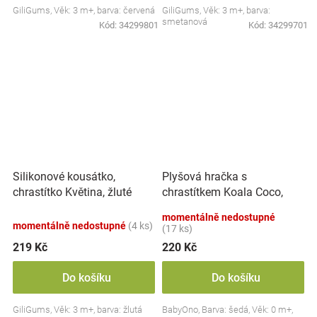
GiliGums, Věk: 3 m+, barva: červená
GiliGums, Věk: 3 m+, barva:
smetanová
Kód:
34299801
Kód:
34299701
Plyšová hračka s
Silikonové kousátko,
chrastítkem Koala Coco,
chrastítko Květina, žluté
šedá
momentálně nedostupné
momentálně nedostupné
(4 ks)
(17 ks)
219 Kč
220 Kč
Do košíku
Do košíku
GiliGums, Věk: 3 m+, barva: žlutá
BabyOno, Barva: šedá, Věk: 0 m+,