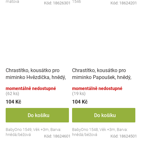
mátová
1546
Kód:
18626301
Kód:
18624201
Chrastítko, kousátko pro
Chrastítko, kousátko pro
miminko Hvězdička, hnědý,
miminko Papoušek, hnědý,
béžový
béžový
momentálně nedostupné
momentálně nedostupné
(62 ks)
(19 ks)
104 Kč
104 Kč
Do košíku
Do košíku
BabyOno 1549, Věk +3m, Barva:
BabyOno 1548, Věk +3m, Barva:
hnědá/béžová
hnědá/béžová
Kód:
18624601
Kód:
18624501