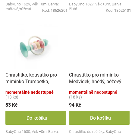
BabyOno 1629, Věk +0m, Barva:
BabyOno 1627, Věk +0m, Barva:
Značky
mátová/růžová
žlutá
Kód:
18626201
Kód:
18625101
Blog
Hračkářství
Přihlášení
Chrastítko, kousátko pro
Chrastítko pro miminko
miminko Trumpetka,
Medvídek, hnědý, béžový
mátové
momentálně nedostupné
momentálně nedostupné
(13 ks)
(18 ks)
83 Kč
94 Kč
Do košíku
Do košíku
BabyOno 1630, Věk +0m, Barva:
Chrastítko do ručičky, BabyOno