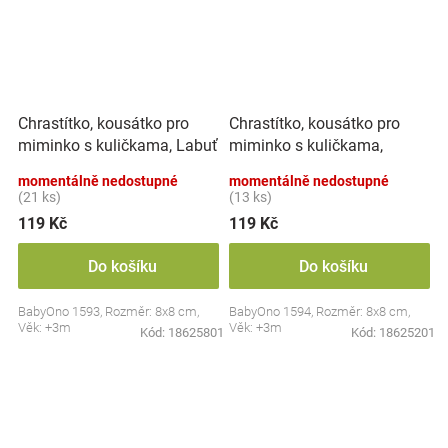
Chrastítko, kousátko pro
Chrastítko, kousátko pro
miminko s kuličkama, Labuť
miminko s kuličkama,
- pastel
Ovoce - pastel
momentálně nedostupné
momentálně nedostupné
(21 ks)
(13 ks)
119 Kč
119 Kč
Do košíku
Do košíku
BabyOno 1593, Rozměr: 8x8 cm,
BabyOno 1594, Rozměr: 8x8 cm,
Věk: +3m
Věk: +3m
Kód:
18625801
Kód:
18625201