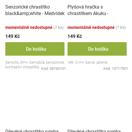
Plyšová hračka s
Senzorické chrastítko
chrastítkem Akuku -
black&amp;white - Medvídek
Krokodýl, zelená
momentálně nedostupné
(7 ks)
momentálně nedostupné
(1 ks)
149 Kč
149 Kč
Do košíku
Do košíku
Sensillo, 0m+, černobílá, senzorické,
Věk: 0 m+, barva: zelená
kontrastní chrastítko
Kód:
98760101
Kód:
15717901
Dřevěné chrastítko rumba
Dřevěné chrastítko rumba