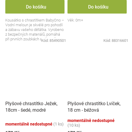
Do košíku
Do košíku
Kousátko s chrastítkem BabyOno –
Věk: 0m+
Vodní meloun je skvélé pro pohodlí
a zábavu vašeho děťátka. Vyrobeno
z bezpečných materiálů, pomáhá
při prvních zoubkách a zároveň
Kód:
85490501
Kód:
88316601
stimuluje...
Plyšové chrastítko Ježek,
Plyšové chrastítko Lvíček,
18cm - šedé, modré
18 cm - béžová
momentálně nedostupné
momentálně nedostupné
(1 ks)
(10 ks)