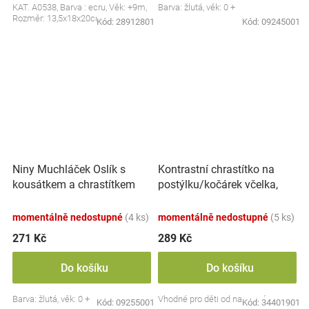
KAT. A0538, Barva : ecru, Věk: +9m,
Barva: žlutá, věk: 0 +
Rozměr: 13,5x18x20cm
Kód:
28912801
Kód:
09245001
Kontrastní chrastítko na
Niny Muchláček Oslík s
postýlku/kočárek včelka,
kousátkem a chrastítkem
30cm - černobílý
momentálně nedostupné
(4 ks)
momentálně nedostupné
(5 ks)
271 Kč
289 Kč
Do košíku
Do košíku
Barva: žlutá, věk: 0 +
Vhodné pro děti od narození
Kód:
09255001
Kód:
34401901