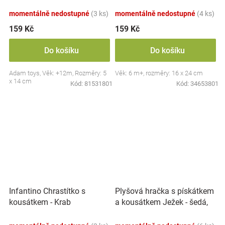
Slepička - oranžové
žluté
momentálně nedostupné
(3 ks)
momentálně nedostupné
(4 ks)
159 Kč
159 Kč
Do košíku
Do košíku
Adam toys, Věk: +12m, Rozměry: 5
Věk: 6 m+, rozměry: 16 x 24 cm
x 14 cm
Kód:
81531801
Kód:
34653801
Plyšová hračka s pískátkem
Infantino Chrastítko s
a kousátkem Ježek - šedá,
kousátkem - Krab
modrá