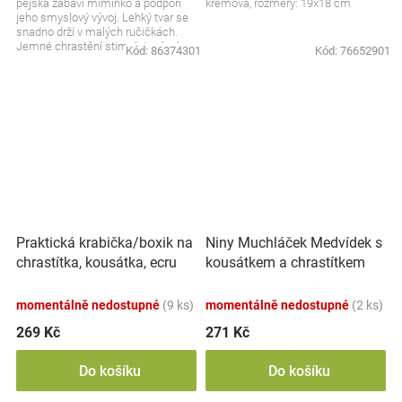
pejska zabaví miminko a podpoří
krémová, rozměry: 19x18 cm
jeho smyslový vývoj. Lehký tvar se
snadno drží v malých ručičkách.
Jemné chrastění stimuluje sluch a
Kód:
86374301
Kód:
76652901
upoutá...
Praktická krabička/boxik na
Niny Muchláček Medvídek s
chrastítka, kousátka, ecru
kousátkem a chrastítkem
momentálně nedostupné
(9 ks)
momentálně nedostupné
(2 ks)
269 Kč
271 Kč
Do košíku
Do košíku