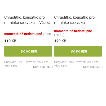
Chrastítko, kousátko pro
Chrastítko, kousátko pro
miminko se zvukem, Včelka
miminko se zvukem,
- pastel
Sovička - pastel
momentálně nedostupné
momentálně nedostupné
(7 ks)
(20 ks)
119 Kč
129 Kč
Do košíku
Do košíku
BabyOno 1591, Rozměr: 6x14 cm,
BabyOno 1588, Rozměr: 7x11 cm,
Věk: +3m
Věk: +3m
Kód:
18626601
Kód:
18625301