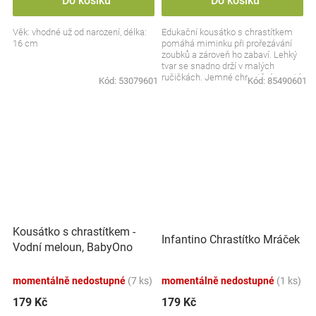
Do košíku
Do košíku
Věk: vhodné už od narození, délka:
Edukační kousátko s chrastítkem
16 cm
pomáhá miminku při prořezávání
zoubků a zároveň ho zabaví. Lehký
tvar se snadno drží v malých
ručičkách. Jemné chrastění upoutá
Kód:
53079601
Kód:
85490601
pozornost a...
Kousátko s chrastítkem -
Infantino Chrastítko Mráček
Vodní meloun, BabyOno
momentálně nedostupné
(7 ks)
momentálně nedostupné
(1 ks)
179 Kč
179 Kč