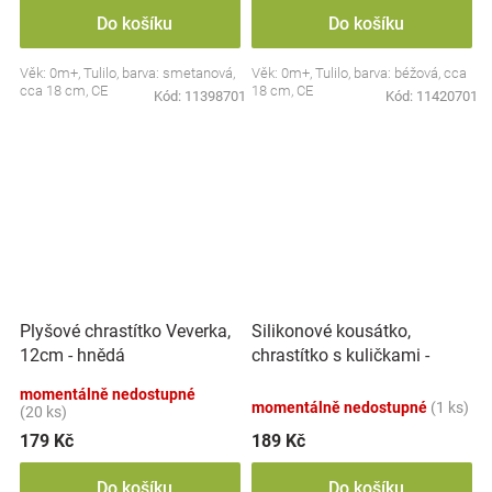
Do košíku
Do košíku
Věk: 0m+, Tulilo, barva: smetanová,
Věk: 0m+, Tulilo, barva: béžová, cca
cca 18 cm, CE
18 cm, CE
Kód:
11398701
Kód:
11420701
Silikonové kousátko,
Plyšové chrastítko Veverka,
chrastítko s kuličkami -
12cm - hnědá
Činka, mátové
momentálně nedostupné
momentálně nedostupné
(1 ks)
(20 ks)
179 Kč
189 Kč
Do košíku
Do košíku