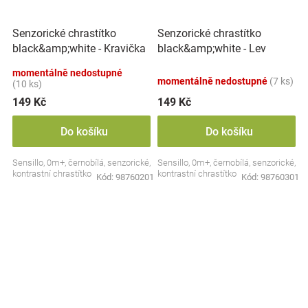
Senzorické chrastítko
Senzorické chrastítko
black&amp;white - Kravička
black&amp;white - Lev
momentálně nedostupné
momentálně nedostupné
(7 ks)
(10 ks)
149 Kč
149 Kč
Do košíku
Do košíku
Sensillo, 0m+, černobílá, senzorické,
Sensillo, 0m+, černobílá, senzorické,
kontrastní chrastítko
kontrastní chrastítko
Kód:
98760201
Kód:
98760301