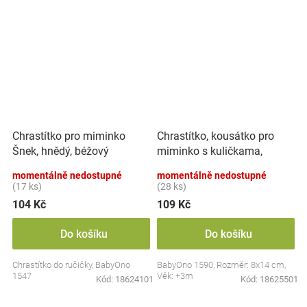
Chrastítko, kousátko pro
Chrastítko pro miminko
miminko s kuličkama,
Šnek, hnědý, béžový
Lvíček - pastel
momentálně nedostupné
momentálně nedostupné
(17 ks)
(28 ks)
104 Kč
109 Kč
Do košíku
Do košíku
Chrastítko do ručičky, BabyOno
BabyOno 1590, Rozměr: 8x14 cm,
1547
Věk: +3m
Kód:
18624101
Kód:
18625501