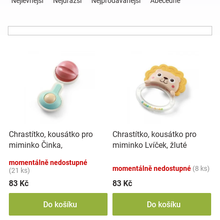
Nejlevnější
Nejdražší
Nejprodávanější
Abecedně
z
e
Hračky
n
í
a
V
p
ý
r
p
o
zábava
i
d
s
u
pro
p
k
r
t
děti
o
ů
Chrastítko, kousátko pro
Chrastítko, kousátko pro
d
miminko Činka,
miminko Lvíček, žluté
u
Těhotenské
mátové/růžové
k
momentálně nedostupné
momentálně nedostupné
(8 ks)
t
(21 ks)
oblečení
ů
83 Kč
83 Kč
Do košíku
Do košíku
Novinky