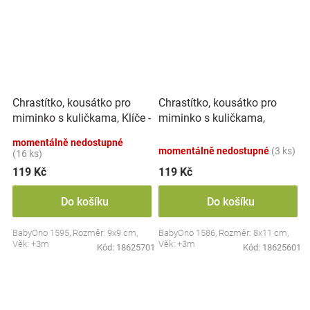
Chrastítko, kousátko pro
Chrastítko, kousátko pro
miminko s kuličkama, Klíče -
miminko s kuličkama,
pastel
Kytička - pastel
momentálně nedostupné
momentálně nedostupné
(3 ks)
(16 ks)
119 Kč
119 Kč
Do košíku
Do košíku
BabyOno 1595, Rozměr: 9x9 cm,
BabyOno 1586, Rozměr: 8x11 cm,
Věk: +3m
Věk: +3m
Kód:
18625701
Kód:
18625601