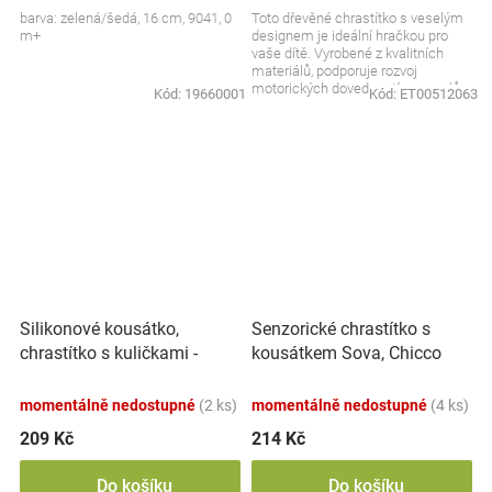
barva: zelená/šedá, 16 cm, 9041, 0
Toto dřevěné chrastítko s veselým
m+
designem je ideální hračkou pro
vaše dítě. Vyrobené z kvalitních
materiálů, podporuje rozvoj
motorických dovedností a smyslů,
Kód:
19660001
Kód:
ET00512063
zatímco dítě si...
Silikonové kousátko,
Senzorické chrastítko s
chrastítko s kuličkami -
kousátkem Sova, Chicco
Dráček, béžové
momentálně nedostupné
(2 ks)
momentálně nedostupné
(4 ks)
209 Kč
214 Kč
Do košíku
Do košíku