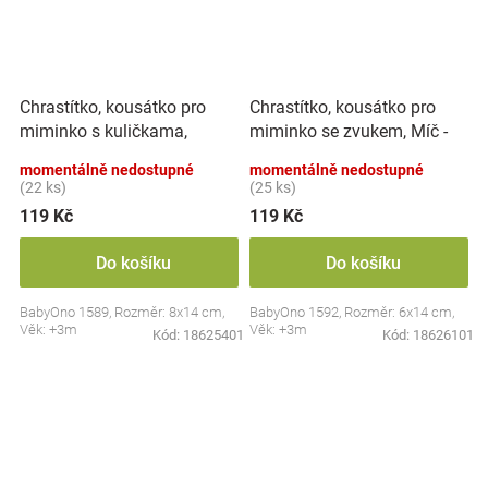
Chrastítko, kousátko pro
Chrastítko, kousátko pro
miminko s kuličkama,
miminko se zvukem, Míč -
Tulipán - pastel
pastel
momentálně nedostupné
momentálně nedostupné
(22 ks)
(25 ks)
119 Kč
119 Kč
Do košíku
Do košíku
BabyOno 1589, Rozměr: 8x14 cm,
BabyOno 1592, Rozměr: 6x14 cm,
Věk: +3m
Věk: +3m
Kód:
18625401
Kód:
18626101