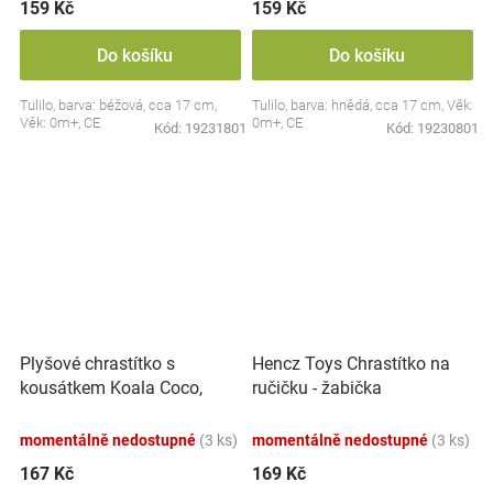
159 Kč
159 Kč
Do košíku
Do košíku
Tulilo, barva: béžová, cca 17 cm,
Tulilo, barva: hnědá, cca 17 cm, Věk:
Věk: 0m+, CE
0m+, CE
Kód:
19231801
Kód:
19230801
Plyšové chrastítko s
Hencz Toys Chrastítko na
kousátkem Koala Coco,
ručičku - žabička
šedá
momentálně nedostupné
(3 ks)
momentálně nedostupné
(3 ks)
167 Kč
169 Kč