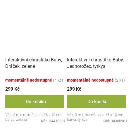
Interaktivní chrastítko Baby,
Interaktivní chrastítko Baby,
Dráček, zelené
Jednorožec, tyrkys
momentálně nedostupné
(4 ks)
momentálně nedostupné
(2 ks)
299 Kč
299 Kč
Do košíku
Do košíku
Věk: 3 m+, rozměr: cca 16 x 10 cm,
Věk: 3 m+, rozměr: cca 16 x 10 cm,
barva: zelená
barva: tyrkys
Kód:
34410901
Kód:
34300901