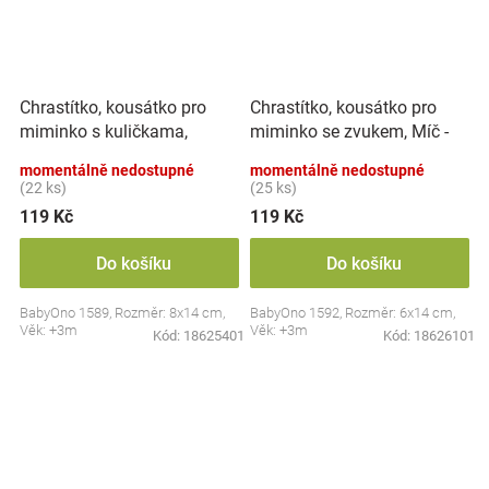
Chrastítko, kousátko pro
Chrastítko, kousátko pro
miminko s kuličkama,
miminko se zvukem, Míč -
Tulipán - pastel
pastel
momentálně nedostupné
momentálně nedostupné
(22 ks)
(25 ks)
119 Kč
119 Kč
Do košíku
Do košíku
BabyOno 1589, Rozměr: 8x14 cm,
BabyOno 1592, Rozměr: 6x14 cm,
Věk: +3m
Věk: +3m
Kód:
18625401
Kód:
18626101