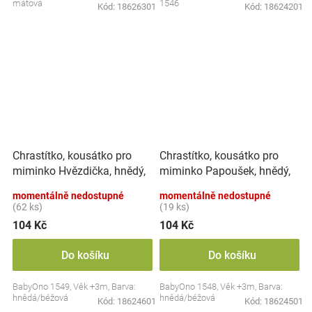
mátová
1546
Kód:
18626301
Kód:
18624201
Chrastítko, kousátko pro
Chrastítko, kousátko pro
miminko Hvězdička, hnědý,
miminko Papoušek, hnědý,
béžový
béžový
momentálně nedostupné
momentálně nedostupné
(62 ks)
(19 ks)
104 Kč
104 Kč
Do košíku
Do košíku
BabyOno 1549, Věk +3m, Barva:
BabyOno 1548, Věk +3m, Barva:
hnědá/béžová
hnědá/béžová
Kód:
18624601
Kód:
18624501