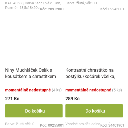
KAT. A0538, Barva : ecru, Věk: +9m,
Barva: žlutá, věk: 0 +
Rozměr: 13,5x18x20cm
Kód:
28912801
Kód:
09245001
Kontrastní chrastítko na
Niny Muchláček Oslík s
postýlku/kočárek včelka,
kousátkem a chrastítkem
30cm - černobílý
momentálně nedostupné
(4 ks)
momentálně nedostupné
(5 ks)
271 Kč
289 Kč
Do košíku
Do košíku
Barva: žlutá, věk: 0 +
Vhodné pro děti od narození
Kód:
09255001
Kód:
34401901