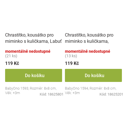
Chrastítko, kousátko pro
Chrastítko, kousátko pro
miminko s kuličkama, Labuť
miminko s kuličkama,
- pastel
Ovoce - pastel
momentálně nedostupné
momentálně nedostupné
(21 ks)
(13 ks)
119 Kč
119 Kč
Do košíku
Do košíku
BabyOno 1593, Rozměr: 8x8 cm,
BabyOno 1594, Rozměr: 8x8 cm,
Věk: +3m
Věk: +3m
Kód:
18625801
Kód:
18625201