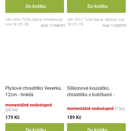
Do košíku
Do košíku
Věk: 0m+, Tulilo, barva: smetanová,
Věk: 0m+, Tulilo, barva: béžová, cca
cca 18 cm, CE
18 cm, CE
Kód:
11398701
Kód:
11420701
Silikonové kousátko,
Plyšové chrastítko Veverka,
chrastítko s kuličkami -
12cm - hnědá
Činka, mátové
momentálně nedostupné
momentálně nedostupné
(1 ks)
(20 ks)
179 Kč
189 Kč
Do košíku
Do košíku