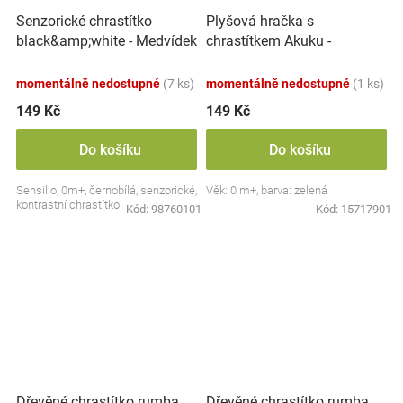
Plyšová hračka s
Senzorické chrastítko
chrastítkem Akuku -
black&amp;white - Medvídek
Krokodýl, zelená
momentálně nedostupné
(7 ks)
momentálně nedostupné
(1 ks)
149 Kč
149 Kč
Do košíku
Do košíku
Sensillo, 0m+, černobílá, senzorické,
Věk: 0 m+, barva: zelená
kontrastní chrastítko
Kód:
98760101
Kód:
15717901
Dřevěné chrastítko rumba
Dřevěné chrastítko rumba