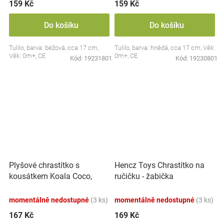
159 Kč
159 Kč
Do košíku
Do košíku
Tulilo, barva: béžová, cca 17 cm,
Tulilo, barva: hnědá, cca 17 cm, Věk:
Věk: 0m+, CE
0m+, CE
Kód:
19231801
Kód:
19230801
Plyšové chrastítko s
Hencz Toys Chrastítko na
kousátkem Koala Coco,
ručičku - žabička
šedá
momentálně nedostupné
(3 ks)
momentálně nedostupné
(3 ks)
167 Kč
169 Kč