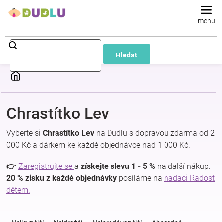
Přejít
na
obsah
Dětské
Hledat
a
kojenecké
Chrastítko Lev
oblečení
Vyberte si
Chrastítko Lev
na Dudlu s dopravou zdarma od 2
Pokojíček
000 Kč a dárkem ke každé objednávce nad 1 000 Kč.
👉
Zaregistrujte se
a
získejte slevu 1 - 5 %
na další nákup.
a
20 % zisku z každé objednávky
posíláme na
nadaci Radost
dětem.
kojenecká
Ř
a
výbava