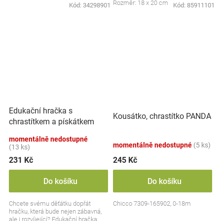
Rozměr: 18 x 20 cm
Kód:
34298901
Kód:
85911101
Edukační hračka s
Kousátko, chrastítko PANDA
chrastítkem a pískátkem
Badger Edmund, BabyOno
momentálně nedostupné
momentálně nedostupné
(5 ks)
(13 ks)
231 Kč
245 Kč
Do košíku
Do košíku
Chcete svému děťátku dopřát
Chicco 7309-165902, 0-18m
hračku, která bude nejen zábavná,
ale i rozvíjející? Edukační hračka