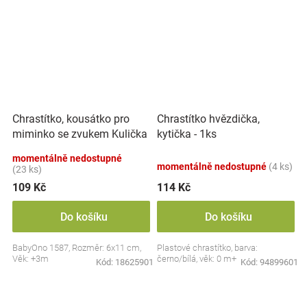
Chrastítko, kousátko pro
Chrastítko hvězdička,
miminko se zvukem Kulička
kytička - 1ks
- pastel
momentálně nedostupné
momentálně nedostupné
(4 ks)
(23 ks)
109 Kč
114 Kč
Do košíku
Do košíku
BabyOno 1587, Rozměr: 6x11 cm,
Plastové chrastítko, barva:
Věk: +3m
černo/bílá, věk: 0 m+
Kód:
18625901
Kód:
94899601