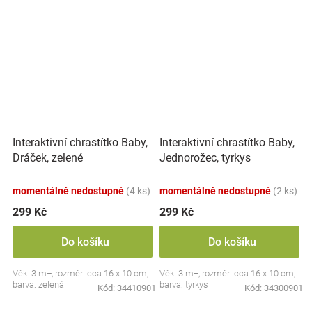
Interaktivní chrastítko Baby,
Interaktivní chrastítko Baby,
Dráček, zelené
Jednorožec, tyrkys
momentálně nedostupné
(4 ks)
momentálně nedostupné
(2 ks)
299 Kč
299 Kč
Do košíku
Do košíku
Věk: 3 m+, rozměr: cca 16 x 10 cm,
Věk: 3 m+, rozměr: cca 16 x 10 cm,
barva: zelená
barva: tyrkys
Kód:
34410901
Kód:
34300901