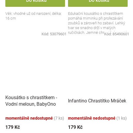
Do košíku
Do košíku
Věk: vhodné už od narození, délka:
Edukační kousátko s chrastítkem
16 cm
pomáhá miminku při prořezávání
zoubků a zároveň ho zabaví. Lehký
tvar se snadno drží v malých
ručičkách. Jemné chrastění upoutá
Kód:
53079601
Kód:
85490601
pozornost a...
Kousátko s chrastítkem -
Infantino Chrastítko Mráček
Vodní meloun, BabyOno
momentálně nedostupné
(7 ks)
momentálně nedostupné
(1 ks)
179 Kč
179 Kč