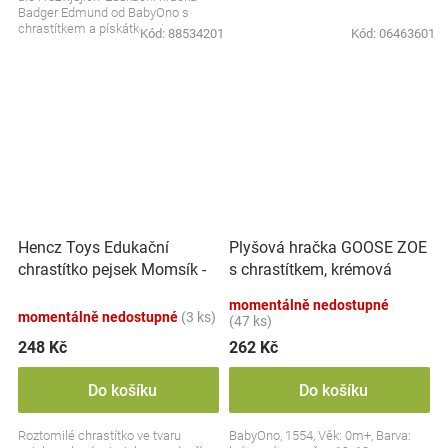
Badger Edmund od BabyOno s
chrastítkem a pískátkem je
Kód:
88534201
Kód:
06463601
skvělým společníkem pro...
Hencz Toys Edukační
Plyšová hračka GOOSE ZOE
chrastítko pejsek Momsík -
s chrastítkem, krémová
bílo/červený
momentálně nedostupné
momentálně nedostupné
(3 ks)
(47 ks)
248 Kč
262 Kč
Do košíku
Do košíku
Roztomilé chrastítko ve tvaru
BabyOno, 1554, Věk: 0m+, Barva: