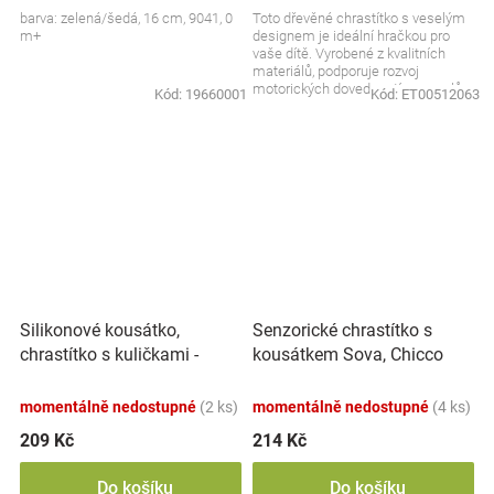
barva: zelená/šedá, 16 cm, 9041, 0
Toto dřevěné chrastítko s veselým
m+
designem je ideální hračkou pro
vaše dítě. Vyrobené z kvalitních
materiálů, podporuje rozvoj
motorických dovedností a smyslů,
Kód:
19660001
Kód:
ET00512063
zatímco dítě si...
Silikonové kousátko,
Senzorické chrastítko s
chrastítko s kuličkami -
kousátkem Sova, Chicco
Dráček, béžové
momentálně nedostupné
(2 ks)
momentálně nedostupné
(4 ks)
209 Kč
214 Kč
Do košíku
Do košíku