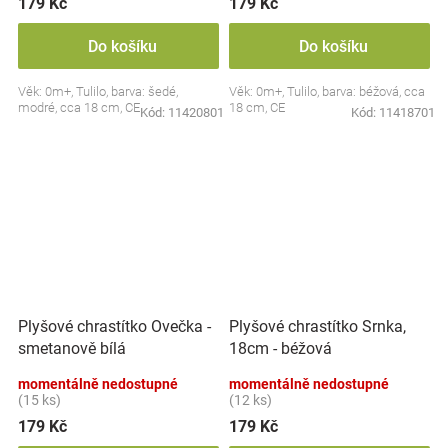
179 Kč
179 Kč
Do košíku
Do košíku
Věk: 0m+, Tulilo, barva: šedé,
Věk: 0m+, Tulilo, barva: béžová, cca
modré, cca 18 cm, CE
18 cm, CE
Kód:
11420801
Kód:
11418701
Plyšové chrastítko Ovečka -
Plyšové chrastítko Srnka,
smetanově bílá
18cm - béžová
momentálně nedostupné
momentálně nedostupné
(15 ks)
(12 ks)
179 Kč
179 Kč