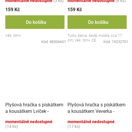
momentálně nedostupné
(3 ks)
momentálně nedostupné
(6 ks)
159 Kč
159 Kč
Do košíku
Do košíku
Věk: 0m+
Tulilo, barva: šedá, modrá, cca 17
cm, Věk: 0m+, CE
Kód:
88306601
Kód:
19232701
Plyšová hračka s pískátkem
Plyšová hračka s pískátkem
a kousátkem Lvíček -
a kousátkem Veverka -
béžová
hnědá
momentálně nedostupné
momentálně nedostupné
(14 ks)
(17 ks)