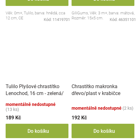
Věk: 0m+, Tulilo, barva: hnědá, cca
GiliGums, Věk: 3 m+, barva: mátová,
12 cm, CE
Rozměr: 15x5 cm.
Kód:
11419701
Kód:
46351101
Tulilo Plyšové chrastítko
Chrastítko makronka
Lenochod, 16 cm - zelená/
dřevo/plast v krabičce
šedá
12x16x8cm 6m+
momentálně nedostupné
momentálně nedostupné
(2 ks)
(13 ks)
189 Kč
192 Kč
Do košíku
Do košíku