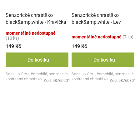
Senzorické chrastítko
Senzorické chrastítko
black&amp;white - Kravička
black&amp;white - Lev
momentálně nedostupné
momentálně nedostupné
(7 ks)
(10 ks)
149 Kč
149 Kč
Do košíku
Do košíku
Sensillo, 0m+, černobílá, senzorické,
Sensillo, 0m+, černobílá, senzorické,
kontrastní chrastítko
kontrastní chrastítko
Kód:
98760201
Kód:
98760301