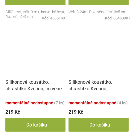
GiliGums, Věk: 3 m+, barva: béžová,
Věk: 3-24m, Rozměry: 11x13x5 cm
Rozměr: 9x9 cm.
Kód:
46351401
Kód:
06463001
Silikonové kousátko,
Silikonové kousátko,
chrastítko Květina,
chrastítko Květina, červené
smetanové
momentálně nedostupné
(7 ks)
momentálně nedostupné
(4 ks)
219 Kč
219 Kč
Do košíku
Do košíku