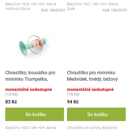
BabyOno 1629, Věk +0m, Barva:
BabyOno 1627, Věk +0m, Barva:
Značky
mátová/růžová
žlutá
Kód:
18626201
Kód:
18625101
Blog
Hračkářství
Přihlášení
Chrastítko, kousátko pro
Chrastítko pro miminko
miminko Trumpetka,
Medvídek, hnědý, béžový
mátové
momentálně nedostupné
momentálně nedostupné
(13 ks)
(18 ks)
83 Kč
94 Kč
Do košíku
Do košíku
BabyOno 1630, Věk +0m, Barva:
Chrastítko do ručičky, BabyOno