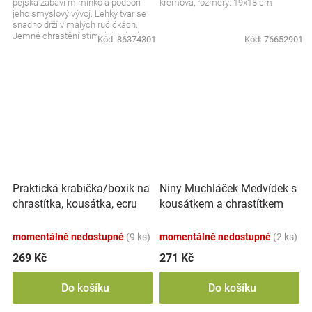
pejska zabaví miminko a podpoří
krémová, rozměry: 19x18 cm
jeho smyslový vývoj. Lehký tvar se
snadno drží v malých ručičkách.
Jemné chrastění stimuluje sluch a
Kód:
86374301
Kód:
76652901
upoutá...
Praktická krabička/boxik na
Niny Muchláček Medvídek s
chrastítka, kousátka, ecru
kousátkem a chrastítkem
momentálně nedostupné
(9 ks)
momentálně nedostupné
(2 ks)
269 Kč
271 Kč
Do košíku
Do košíku