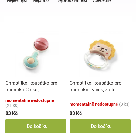
Nejlevnější
Nejdražší
Nejprodávanější
Abecedně
z
e
Hračky
n
í
a
V
p
ý
r
p
o
zábava
i
d
s
u
pro
p
k
r
t
děti
o
ů
Chrastítko, kousátko pro
Chrastítko, kousátko pro
d
miminko Činka,
miminko Lvíček, žluté
u
Těhotenské
mátové/růžové
k
momentálně nedostupné
momentálně nedostupné
(8 ks)
t
(21 ks)
oblečení
ů
83 Kč
83 Kč
Do košíku
Do košíku
Novinky