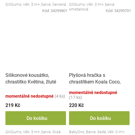
GiliGums, Věk: 3 m+, barva: červená
GiliGums, Věk: 3 m+, barva:
smetanová
Kód:
34299801
Kód:
34299701
Plyšová hračka s
Silikonové kousátko,
chrastítkem Koala Coco,
chrastítko Květina, žluté
šedá
momentálně nedostupné
momentálně nedostupné
(4 ks)
(17 ks)
219 Kč
220 Kč
Do košíku
Do košíku
GiliGums, Věk: 3 m+, barva: žlutá
BabyOno, Barva: šedá, Věk: 0 m+,