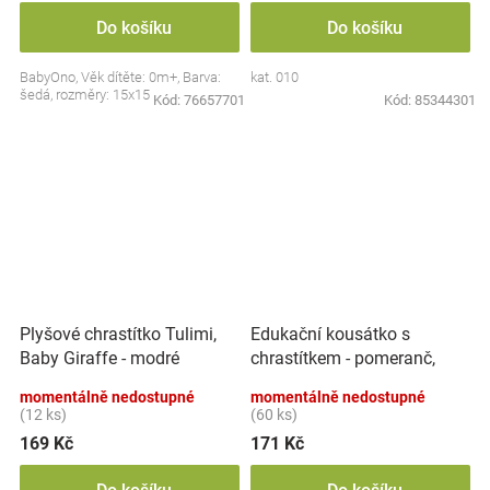
Do košíku
Do košíku
BabyOno, Věk dítěte: 0m+, Barva:
kat. 010
šedá, rozměry: 15x15 cm.
Kód:
76657701
Kód:
85344301
Edukační kousátko s
Plyšové chrastítko Tulimi,
chrastítkem - pomeranč,
Baby Giraffe - modré
BabyOno
momentálně nedostupné
momentálně nedostupné
(12 ks)
(60 ks)
169 Kč
171 Kč