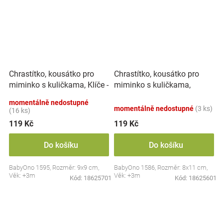
Chrastítko, kousátko pro
Chrastítko, kousátko pro
miminko s kuličkama, Klíče -
miminko s kuličkama,
pastel
Kytička - pastel
momentálně nedostupné
momentálně nedostupné
(3 ks)
(16 ks)
119 Kč
119 Kč
Do košíku
Do košíku
BabyOno 1595, Rozměr: 9x9 cm,
BabyOno 1586, Rozměr: 8x11 cm,
Věk: +3m
Věk: +3m
Kód:
18625701
Kód:
18625601