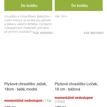
Do košíku
Do košíku
Kousátko s chrastítkem BabyOno –
Věk: 0m+
Vodní meloun je skvélé pro pohodlí
a zábavu vašeho děťátka. Vyrobeno
z bezpečných materiálů, pomáhá
při prvních zoubkách a zároveň
Kód:
85490501
Kód:
88316601
stimuluje...
Plyšové chrastítko Ježek,
Plyšové chrastítko Lvíček,
18cm - šedé, modré
18 cm - béžová
momentálně nedostupné
momentálně nedostupné
(1 ks)
(10 ks)