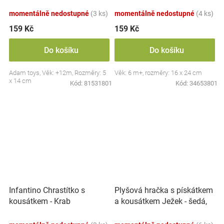
Slepička - oranžové
žluté
momentálně nedostupné
(3 ks)
momentálně nedostupné
(4 ks)
159 Kč
159 Kč
Do košíku
Do košíku
Adam toys, Věk: +12m, Rozměry: 5
Věk: 6 m+, rozměry: 16 x 24 cm
x 14 cm
Kód:
81531801
Kód:
34653801
Plyšová hračka s pískátkem
Infantino Chrastítko s
a kousátkem Ježek - šedá,
kousátkem - Krab
modrá