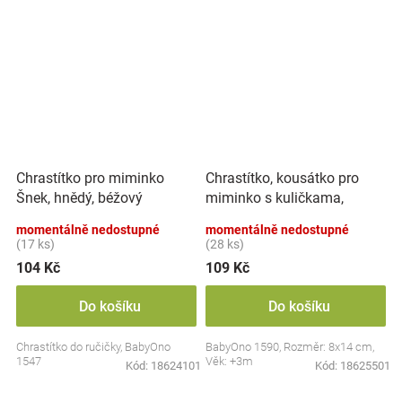
Chrastítko, kousátko pro
Chrastítko pro miminko
miminko s kuličkama,
Šnek, hnědý, béžový
Lvíček - pastel
momentálně nedostupné
momentálně nedostupné
(17 ks)
(28 ks)
104 Kč
109 Kč
Do košíku
Do košíku
Chrastítko do ručičky, BabyOno
BabyOno 1590, Rozměr: 8x14 cm,
1547
Věk: +3m
Kód:
18624101
Kód:
18625501