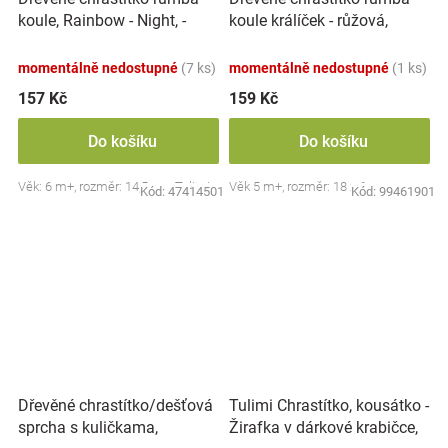
koule, Rainbow - Night, -
koule králíček - růžová,
tyrkysové
Adam Toys
momentálně nedostupné
(7 ks)
momentálně nedostupné
(1 ks)
157 Kč
159 Kč
Do košíku
Do košíku
Věk: 6 m+, rozměr: 14,5 cm, Tulimi
Věk 5 m+, rozměr: 18 x 6 cm
Kód:
47414501
Kód:
99461901
Dřevěné chrastítko/dešťová
Tulimi Chrastítko, kousátko -
sprcha s kuličkama,
Žirafka v dárkové krabičce,