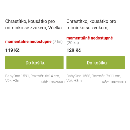
Chrastítko, kousátko pro
Chrastítko, kousátko pro
miminko se zvukem, Včelka
miminko se zvukem,
- pastel
Sovička - pastel
momentálně nedostupné
momentálně nedostupné
(7 ks)
(20 ks)
119 Kč
129 Kč
Do košíku
Do košíku
BabyOno 1591, Rozměr: 6x14 cm,
BabyOno 1588, Rozměr: 7x11 cm,
Věk: +3m
Věk: +3m
Kód:
18626601
Kód:
18625301