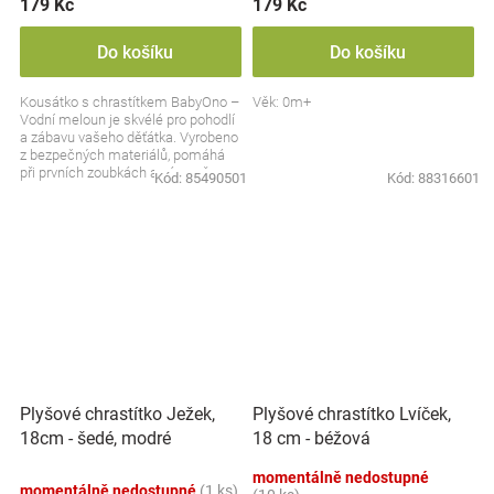
179 Kč
179 Kč
Do košíku
Do košíku
Kousátko s chrastítkem BabyOno –
Věk: 0m+
Vodní meloun je skvélé pro pohodlí
a zábavu vašeho děťátka. Vyrobeno
z bezpečných materiálů, pomáhá
při prvních zoubkách a zároveň
Kód:
85490501
Kód:
88316601
stimuluje...
Plyšové chrastítko Ježek,
Plyšové chrastítko Lvíček,
18cm - šedé, modré
18 cm - béžová
momentálně nedostupné
momentálně nedostupné
(1 ks)