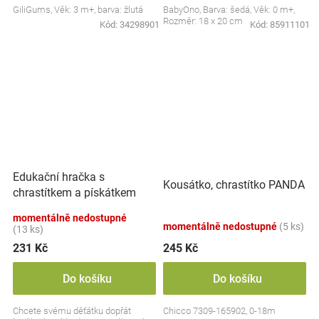
GiliGums, Věk: 3 m+, barva: žlutá
BabyOno, Barva: šedá, Věk: 0 m+,
Rozměr: 18 x 20 cm
Kód:
34298901
Kód:
85911101
Edukační hračka s
Kousátko, chrastítko PANDA
chrastítkem a pískátkem
Badger Edmund, BabyOno
momentálně nedostupné
momentálně nedostupné
(5 ks)
(13 ks)
231 Kč
245 Kč
Do košíku
Do košíku
Chcete svému děťátku dopřát
Chicco 7309-165902, 0-18m