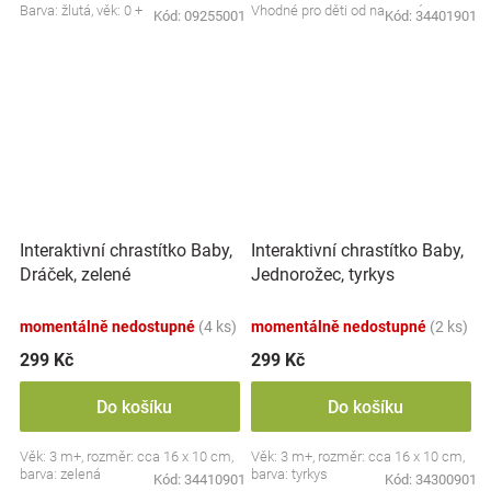
Barva: žlutá, věk: 0 +
Vhodné pro děti od narození
Kód:
09255001
Kód:
34401901
Interaktivní chrastítko Baby,
Interaktivní chrastítko Baby,
Dráček, zelené
Jednorožec, tyrkys
momentálně nedostupné
(4 ks)
momentálně nedostupné
(2 ks)
299 Kč
299 Kč
Do košíku
Do košíku
Věk: 3 m+, rozměr: cca 16 x 10 cm,
Věk: 3 m+, rozměr: cca 16 x 10 cm,
barva: zelená
barva: tyrkys
Kód:
34410901
Kód:
34300901