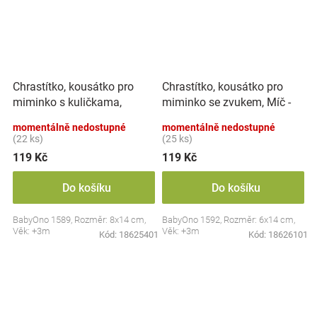
Chrastítko, kousátko pro
Chrastítko, kousátko pro
miminko s kuličkama,
miminko se zvukem, Míč -
Tulipán - pastel
pastel
momentálně nedostupné
momentálně nedostupné
(22 ks)
(25 ks)
119 Kč
119 Kč
Do košíku
Do košíku
BabyOno 1589, Rozměr: 8x14 cm,
BabyOno 1592, Rozměr: 6x14 cm,
Věk: +3m
Věk: +3m
Kód:
18625401
Kód:
18626101