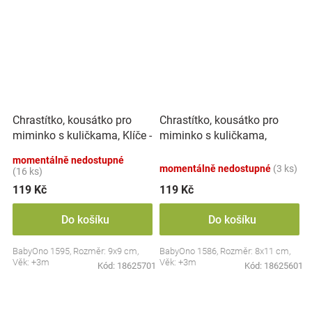
Chrastítko, kousátko pro
Chrastítko, kousátko pro
miminko s kuličkama, Klíče -
miminko s kuličkama,
pastel
Kytička - pastel
momentálně nedostupné
momentálně nedostupné
(3 ks)
(16 ks)
119 Kč
119 Kč
Do košíku
Do košíku
BabyOno 1595, Rozměr: 9x9 cm,
BabyOno 1586, Rozměr: 8x11 cm,
Věk: +3m
Věk: +3m
Kód:
18625701
Kód:
18625601