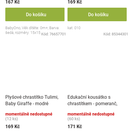
167 Kč
169 Kč
Do košíku
Do košíku
BabyOno, Věk dítěte: 0m+, Barva:
kat. 010
šedá, rozměry: 15x15 cm.
Kód:
76657701
Kód:
85344301
Edukační kousátko s
Plyšové chrastítko Tulimi,
chrastítkem - pomeranč,
Baby Giraffe - modré
BabyOno
momentálně nedostupné
momentálně nedostupné
(12 ks)
(60 ks)
169 Kč
171 Kč