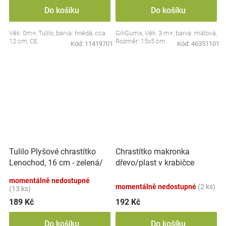
Do košíku
Do košíku
Věk: 0m+, Tulilo, barva: hnědá, cca
GiliGums, Věk: 3 m+, barva: mátová,
12 cm, CE
Rozměr: 15x5 cm.
Kód:
11419701
Kód:
46351101
Tulilo Plyšové chrastítko
Chrastítko makronka
Lenochod, 16 cm - zelená/
dřevo/plast v krabičce
šedá
12x16x8cm 6m+
momentálně nedostupné
momentálně nedostupné
(2 ks)
(13 ks)
189 Kč
192 Kč
Do košíku
Do košíku