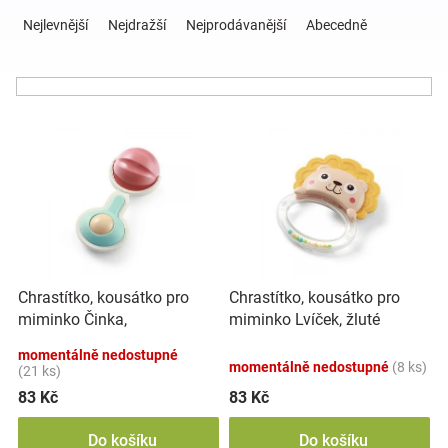
Ř
a
Nejlevnější
Nejdražší
Nejprodávanější
Abecedně
z
Hračky
e
n
a
í
V
p
ý
r
zábava
p
o
i
d
pro
s
u
p
k
děti
r
t
o
ů
Chrastítko, kousátko pro
Chrastítko, kousátko pro
d
Těhotenské
miminko Činka,
miminko Lvíček, žluté
u
mátové/růžové
k
momentálně nedostupné
oblečení
momentálně nedostupné
(8 ks)
t
(21 ks)
ů
83 Kč
83 Kč
Novinky
Do košíku
Do košíku