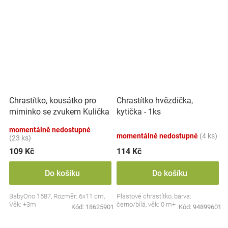
Chrastítko, kousátko pro
Chrastítko hvězdička,
miminko se zvukem Kulička
kytička - 1ks
- pastel
momentálně nedostupné
momentálně nedostupné
(4 ks)
(23 ks)
109 Kč
114 Kč
Do košíku
Do košíku
BabyOno 1587, Rozměr: 6x11 cm,
Plastové chrastítko, barva:
Věk: +3m
černo/bílá, věk: 0 m+
Kód:
18625901
Kód:
94899601