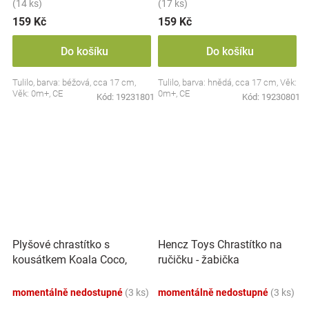
(14 ks)
(17 ks)
159 Kč
159 Kč
Do košíku
Do košíku
Tulilo, barva: béžová, cca 17 cm,
Tulilo, barva: hnědá, cca 17 cm, Věk:
Věk: 0m+, CE
0m+, CE
Kód:
19231801
Kód:
19230801
Plyšové chrastítko s
Hencz Toys Chrastítko na
kousátkem Koala Coco,
ručičku - žabička
šedá
momentálně nedostupné
(3 ks)
momentálně nedostupné
(3 ks)