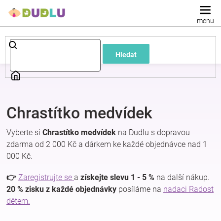
Přejít
na
obsah
Dětské
Hledat
a
kojenecké
Chrastítko medvídek
oblečení
Vyberte si
Chrastítko medvídek
na Dudlu s dopravou
Pokojíček
zdarma od 2 000 Kč a dárkem ke každé objednávce nad 1
000 Kč.
a
👉
Zaregistrujte se
a
získejte slevu 1 - 5 %
na další nákup.
20 % zisku z každé objednávky
posíláme na
nadaci Radost
kojenecká
dětem.
výbava