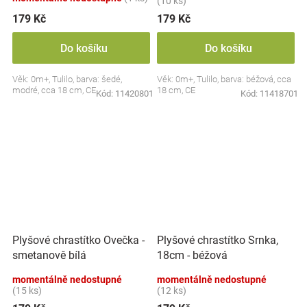
(10 ks)
179 Kč
179 Kč
Do košíku
Do košíku
Věk: 0m+, Tulilo, barva: šedé,
Věk: 0m+, Tulilo, barva: béžová, cca
modré, cca 18 cm, CE
18 cm, CE
Kód:
11420801
Kód:
11418701
Plyšové chrastítko Ovečka -
Plyšové chrastítko Srnka,
smetanově bílá
18cm - béžová
momentálně nedostupné
momentálně nedostupné
(15 ks)
(12 ks)