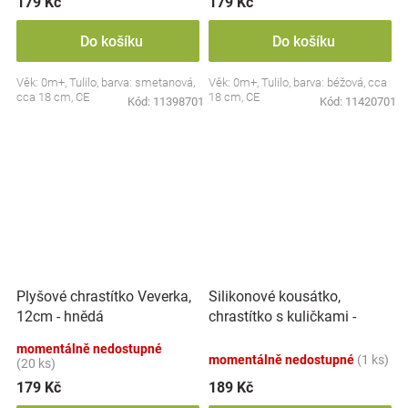
179 Kč
179 Kč
Do košíku
Do košíku
Věk: 0m+, Tulilo, barva: smetanová,
Věk: 0m+, Tulilo, barva: béžová, cca
cca 18 cm, CE
18 cm, CE
Kód:
11398701
Kód:
11420701
Silikonové kousátko,
Plyšové chrastítko Veverka,
chrastítko s kuličkami -
12cm - hnědá
Činka, mátové
momentálně nedostupné
momentálně nedostupné
(1 ks)
(20 ks)
179 Kč
189 Kč