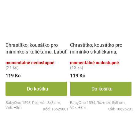
Chrastítko, kousátko pro
Chrastítko, kousátko pro
miminko s kuličkama, Labuť
miminko s kuličkama,
- pastel
Ovoce - pastel
momentálně nedostupné
momentálně nedostupné
(21 ks)
(13 ks)
119 Kč
119 Kč
Do košíku
Do košíku
BabyOno 1593, Rozměr: 8x8 cm,
BabyOno 1594, Rozměr: 8x8 cm,
Věk: +3m
Věk: +3m
Kód:
18625801
Kód:
18625201