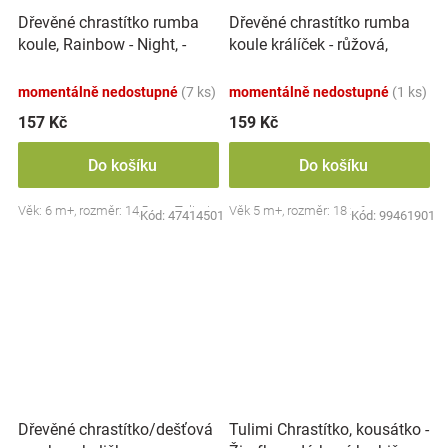
Dřevěné chrastítko rumba
Dřevěné chrastítko rumba
koule, Rainbow - Night, -
koule králíček - růžová,
tyrkysové
Adam Toys
momentálně nedostupné
(7 ks)
momentálně nedostupné
(1 ks)
157 Kč
159 Kč
Do košíku
Do košíku
Věk: 6 m+, rozměr: 14,5 cm, Tulimi
Věk 5 m+, rozměr: 18 x 6 cm
Kód:
47414501
Kód:
99461901
Dřevěné chrastítko/dešťová
Tulimi Chrastítko, kousátko -