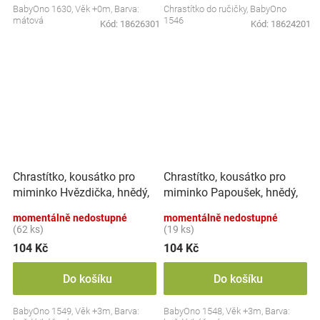
BabyOno 1630, Věk +0m, Barva:
Chrastítko do ručičky, BabyOno
mátová
1546
Kód:
18626301
Kód:
18624201
Chrastítko, kousátko pro
Chrastítko, kousátko pro
miminko Hvězdička, hnědý,
miminko Papoušek, hnědý,
béžový
béžový
momentálně nedostupné
momentálně nedostupné
(62 ks)
(19 ks)
104 Kč
104 Kč
Do košíku
Do košíku
BabyOno 1549, Věk +3m, Barva:
BabyOno 1548, Věk +3m, Barva: