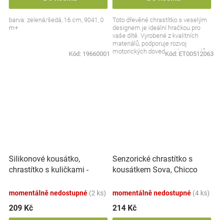
barva: zelená/šedá, 16 cm, 9041, 0
Toto dřevěné chrastítko s veselým
m+
designem je ideální hračkou pro
vaše dítě. Vyrobené z kvalitních
materiálů, podporuje rozvoj
motorických dovedností a smyslů,
Kód:
19660001
Kód:
ET00512063
zatímco dítě si...
Silikonové kousátko,
Senzorické chrastítko s
chrastítko s kuličkami -
kousátkem Sova, Chicco
Dráček, béžové
momentálně nedostupné
(2 ks)
momentálně nedostupné
(4 ks)
209 Kč
214 Kč