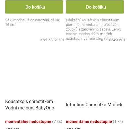
Do košíku
Do košíku
Věk: vhodné už od narození, délka:
Edukační kousátko s chrastítkem
16 cm
pomáhá miminku při prořezávání
zoubků a zároveň ho zabaví. Lehký
tvar se snadno drží v malých
ručičkách. Jemné chrastění upoutá
Kód:
53079601
Kód:
85490601
pozornost a...
Kousátko s chrastítkem -
Infantino Chrastítko Mráček
Vodní meloun, BabyOno
momentálně nedostupné
(7 ks)
momentálně nedostupné
(1 ks)