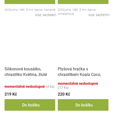
GiliGums, Věk: 3 m+, barva: červená
GiliGums, Věk: 3 m+, barva:
smetanová
Kód:
34299801
Kód:
34299701
Plyšová hračka s
Silikonové kousátko,
chrastítkem Koala Coco,
chrastítko Květina, žluté
šedá
momentálně nedostupné
momentálně nedostupné
(4 ks)
(17 ks)
219 Kč
220 Kč
Do košíku
Do košíku