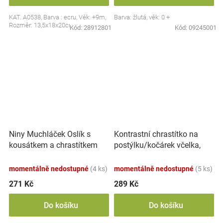
KAT. A0538, Barva : ecru, Věk: +9m,
Barva: žlutá, věk: 0 +
Rozměr: 13,5x18x20cm
Kód:
28912801
Kód:
09245001
Kontrastní chrastítko na
Niny Muchláček Oslík s
postýlku/kočárek včelka,
kousátkem a chrastítkem
30cm - černobílý
momentálně nedostupné
(4 ks)
momentálně nedostupné
(5 ks)
271 Kč
289 Kč
Do košíku
Do košíku