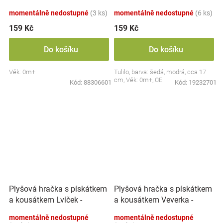
modrá
momentálně nedostupné
(3 ks)
momentálně nedostupné
(6 ks)
159 Kč
159 Kč
Do košíku
Do košíku
Věk: 0m+
Tulilo, barva: šedá, modrá, cca 17
cm, Věk: 0m+, CE
Kód:
88306601
Kód:
19232701
Plyšová hračka s pískátkem
Plyšová hračka s pískátkem
a kousátkem Lvíček -
a kousátkem Veverka -
béžová
hnědá
momentálně nedostupné
momentálně nedostupné