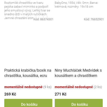
Roztomilé chrastítko ve tvaru
BabyOno, 1554, Věk: 0m+, Barva:
pejska zabaví miminko a podpoří
krémová, rozměry: 19x18 cm
jeho smyslový vývoj. Lehký tvar se
snadno drží v malých ručičkách.
Jemné chrastění stimuluje sluch a
Kód:
86374301
Kód:
76652901
upoutá...
Praktická krabička/boxik na
Niny Muchláček Medvídek s
chrastítka, kousátka, ecru
kousátkem a chrastítkem
momentálně nedostupné
(9 ks)
momentálně nedostupné
(2 ks)
269 Kč
271 Kč
Do košíku
Do košíku