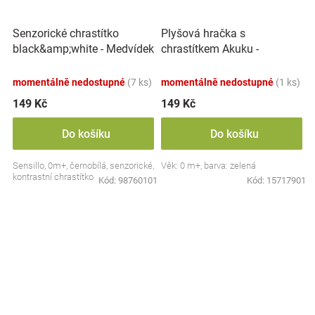
Plyšová hračka s
Senzorické chrastítko
chrastítkem Akuku -
black&amp;white - Medvídek
Krokodýl, zelená
momentálně nedostupné
(7 ks)
momentálně nedostupné
(1 ks)
149 Kč
149 Kč
Do košíku
Do košíku
Sensillo, 0m+, černobílá, senzorické,
Věk: 0 m+, barva: zelená
kontrastní chrastítko
Kód:
98760101
Kód:
15717901