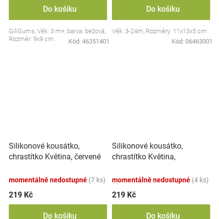
Do košíku
Do košíku
GiliGums, Věk: 3 m+, barva: béžová,
Věk: 3-24m, Rozměry: 11x13x5 cm
Rozměr: 9x9 cm.
Kód:
46351401
Kód:
06463001
Silikonové kousátko,
Silikonové kousátko,
chrastítko Květina,
chrastítko Květina, červené
smetanové
momentálně nedostupné
(7 ks)
momentálně nedostupné
(4 ks)
219 Kč
219 Kč
Do košíku
Do košíku