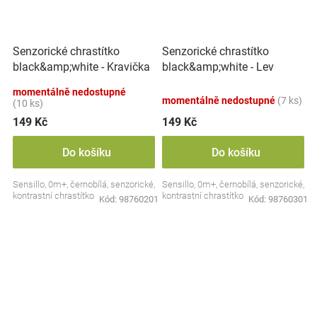
Senzorické chrastítko
Senzorické chrastítko
black&amp;white - Kravička
black&amp;white - Lev
momentálně nedostupné
momentálně nedostupné
(7 ks)
(10 ks)
149 Kč
149 Kč
Do košíku
Do košíku
Sensillo, 0m+, černobílá, senzorické,
Sensillo, 0m+, černobílá, senzorické,
kontrastní chrastítko
kontrastní chrastítko
Kód:
98760201
Kód:
98760301