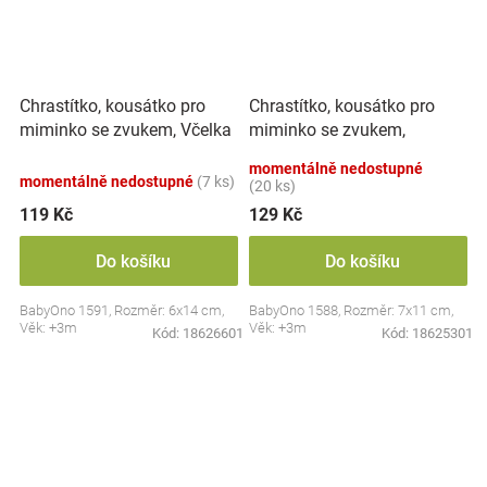
Chrastítko, kousátko pro
Chrastítko, kousátko pro
miminko se zvukem, Včelka
miminko se zvukem,
- pastel
Sovička - pastel
momentálně nedostupné
momentálně nedostupné
(7 ks)
(20 ks)
119 Kč
129 Kč
Do košíku
Do košíku
BabyOno 1591, Rozměr: 6x14 cm,
BabyOno 1588, Rozměr: 7x11 cm,
Věk: +3m
Věk: +3m
Kód:
18626601
Kód:
18625301