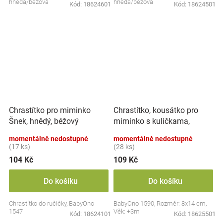
hnědá/béžová
hnědá/béžová
Kód:
18624601
Kód:
18624501
Chrastítko, kousátko pro
Chrastítko pro miminko
miminko s kuličkama,
Šnek, hnědý, béžový
Lvíček - pastel
momentálně nedostupné
momentálně nedostupné
(17 ks)
(28 ks)
104 Kč
109 Kč
Do košíku
Do košíku
Chrastítko do ručičky, BabyOno
BabyOno 1590, Rozměr: 8x14 cm,
1547
Věk: +3m
Kód:
18624101
Kód:
18625501