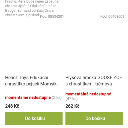
hračku, která bude nejen zábavná,
ale i rozvíjející? Edukační hračka
Badger Edmund od BabyOno s
chrastítkem a pískátkem je
Kód:
88534201
Kód:
06463601
skvělým společníkem pro...
Hencz Toys Edukační
Plyšová hračka GOOSE ZOE
chrastítko pejsek Momsík -
s chrastítkem, krémová
bílo/červený
momentálně nedostupné
momentálně nedostupné
(3 ks)
(47 ks)
248 Kč
262 Kč
Do košíku
Do košíku