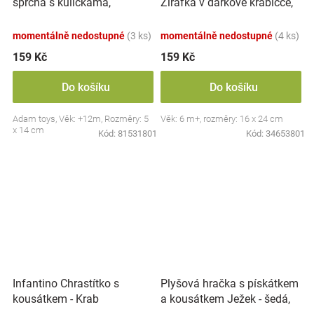
sprcha s kuličkama,
Žirafka v dárkové krabičce,
Slepička - oranžové
žluté
momentálně nedostupné
(3 ks)
momentálně nedostupné
(4 ks)
159 Kč
159 Kč
Do košíku
Do košíku
Adam toys, Věk: +12m, Rozměry: 5
Věk: 6 m+, rozměry: 16 x 24 cm
x 14 cm
Kód:
81531801
Kód:
34653801
Plyšová hračka s pískátkem
Infantino Chrastítko s
a kousátkem Ježek - šedá,
kousátkem - Krab