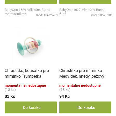
Značky
BabyOno 1629, Věk +0m, Barva:
BabyOno 1627, Věk +0m, Barva:
mátová/růžová
žlutá
Kód:
18626201
Kód:
18625101
Blog
Hračkářství
Přihlášení
Chrastítko, kousátko pro
Chrastítko pro miminko
miminko Trumpetka,
Medvídek, hnědý, béžový
mátové
momentálně nedostupné
momentálně nedostupné
(13 ks)
(18 ks)
83 Kč
94 Kč
Do košíku
Do košíku