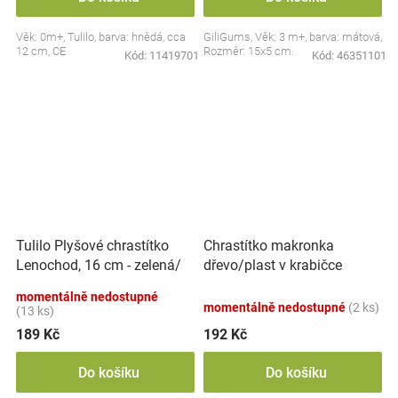
Věk: 0m+, Tulilo, barva: hnědá, cca
GiliGums, Věk: 3 m+, barva: mátová,
12 cm, CE
Rozměr: 15x5 cm.
Kód:
11419701
Kód:
46351101
Tulilo Plyšové chrastítko
Chrastítko makronka
Lenochod, 16 cm - zelená/
dřevo/plast v krabičce
šedá
12x16x8cm 6m+
momentálně nedostupné
momentálně nedostupné
(2 ks)
(13 ks)
189 Kč
192 Kč
Do košíku
Do košíku