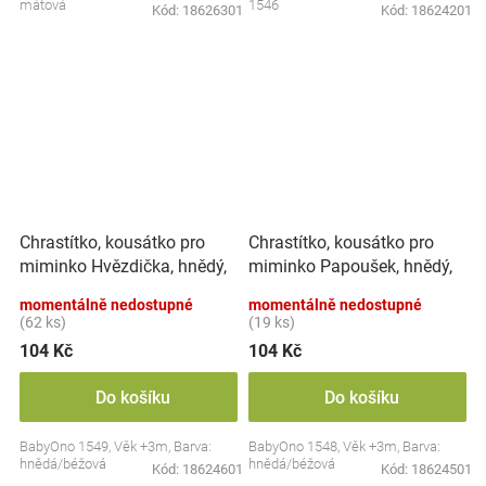
mátová
1546
Kód:
18626301
Kód:
18624201
Chrastítko, kousátko pro
Chrastítko, kousátko pro
miminko Hvězdička, hnědý,
miminko Papoušek, hnědý,
béžový
béžový
momentálně nedostupné
momentálně nedostupné
(62 ks)
(19 ks)
104 Kč
104 Kč
Do košíku
Do košíku
BabyOno 1549, Věk +3m, Barva:
BabyOno 1548, Věk +3m, Barva:
hnědá/béžová
hnědá/béžová
Kód:
18624601
Kód:
18624501