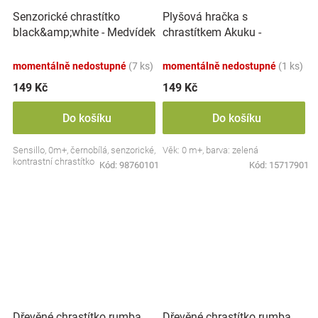
Plyšová hračka s
Senzorické chrastítko
chrastítkem Akuku -
black&amp;white - Medvídek
Krokodýl, zelená
momentálně nedostupné
(7 ks)
momentálně nedostupné
(1 ks)
149 Kč
149 Kč
Do košíku
Do košíku
Sensillo, 0m+, černobílá, senzorické,
Věk: 0 m+, barva: zelená
kontrastní chrastítko
Kód:
98760101
Kód:
15717901
Dřevěné chrastítko rumba
Dřevěné chrastítko rumba