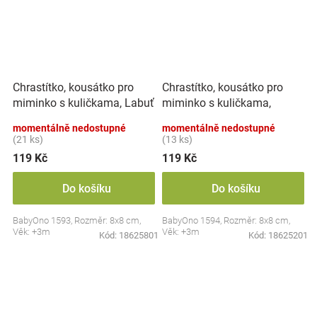
Chrastítko, kousátko pro
Chrastítko, kousátko pro
miminko s kuličkama, Labuť
miminko s kuličkama,
- pastel
Ovoce - pastel
momentálně nedostupné
momentálně nedostupné
(21 ks)
(13 ks)
119 Kč
119 Kč
Do košíku
Do košíku
BabyOno 1593, Rozměr: 8x8 cm,
BabyOno 1594, Rozměr: 8x8 cm,
Věk: +3m
Věk: +3m
Kód:
18625801
Kód:
18625201