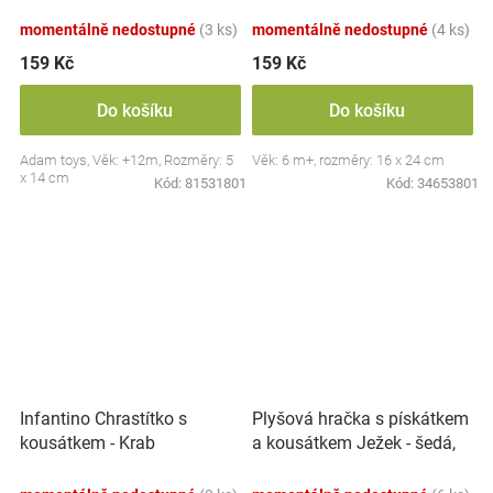
Slepička - oranžové
žluté
momentálně nedostupné
(3 ks)
momentálně nedostupné
(4 ks)
159 Kč
159 Kč
Do košíku
Do košíku
Adam toys, Věk: +12m, Rozměry: 5
Věk: 6 m+, rozměry: 16 x 24 cm
x 14 cm
Kód:
81531801
Kód:
34653801
Plyšová hračka s pískátkem
Infantino Chrastítko s
a kousátkem Ježek - šedá,
kousátkem - Krab
modrá