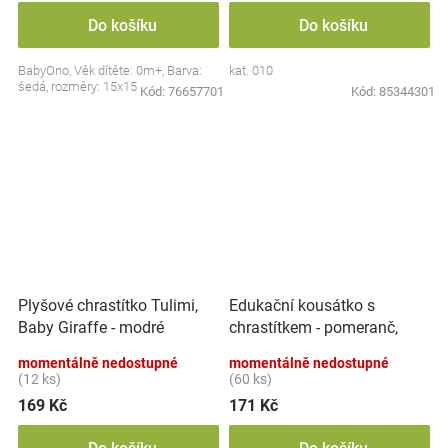
Do košíku
Do košíku
BabyOno, Věk dítěte: 0m+, Barva:
kat. 010
šedá, rozměry: 15x15 cm.
Kód:
76657701
Kód:
85344301
Edukační kousátko s
Plyšové chrastítko Tulimi,
chrastítkem - pomeranč,
Baby Giraffe - modré
BabyOno
momentálně nedostupné
momentálně nedostupné
(12 ks)
(60 ks)
169 Kč
171 Kč