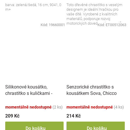
barva: zelená/šedá, 16 cm, 9041, 0
Toto dřevěné chrastítko s veselým
m+
designem je ideální hračkou pro
vaše dítě. Vyrobené z kvalitních
materiálů, podporuje rozvoj
motorických dovedností a smyslů,
Kód:
19660001
Kód:
ET00512063
zatímco dítě si...
Silikonové kousátko,
Senzorické chrastítko s
chrastítko s kuličkami -
kousátkem Sova, Chicco
Dráček, béžové
momentálně nedostupné
(2 ks)
momentálně nedostupné
(4 ks)
209 Kč
214 Kč
Do košíku
Do košíku