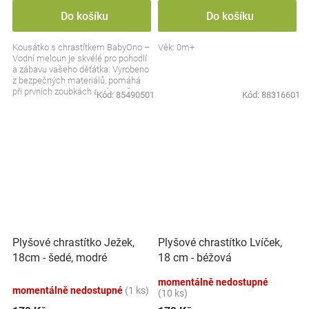
Do košíku
Do košíku
Kousátko s chrastítkem BabyOno –
Věk: 0m+
Vodní meloun je skvélé pro pohodlí
a zábavu vašeho děťátka. Vyrobeno
z bezpečných materiálů, pomáhá
při prvních zoubkách a zároveň
Kód:
85490501
Kód:
88316601
stimuluje...
Plyšové chrastítko Ježek,
Plyšové chrastítko Lvíček,
18cm - šedé, modré
18 cm - béžová
momentálně nedostupné
momentálně nedostupné
(1 ks)
(10 ks)