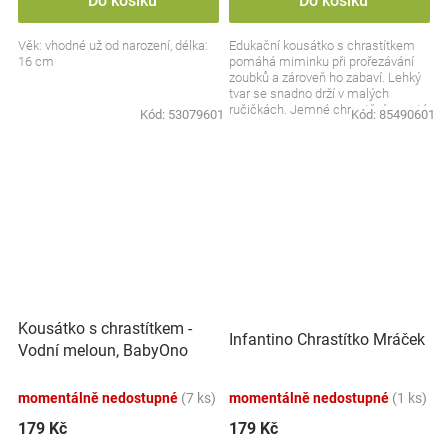
Do košíku
Do košíku
Věk: vhodné už od narození, délka:
Edukační kousátko s chrastítkem
16 cm
pomáhá miminku při prořezávání
zoubků a zároveň ho zabaví. Lehký
tvar se snadno drží v malých
ručičkách. Jemné chrastění upoutá
Kód:
53079601
Kód:
85490601
pozornost a...
Kousátko s chrastítkem -
Infantino Chrastítko Mráček
Vodní meloun, BabyOno
momentálně nedostupné
(7 ks)
momentálně nedostupné
(1 ks)
179 Kč
179 Kč