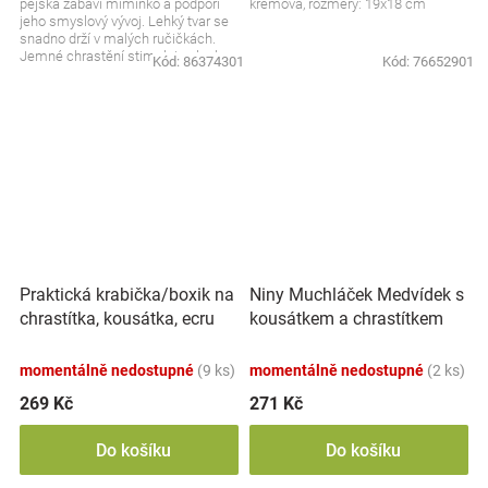
pejska zabaví miminko a podpoří
krémová, rozměry: 19x18 cm
jeho smyslový vývoj. Lehký tvar se
snadno drží v malých ručičkách.
Jemné chrastění stimuluje sluch a
Kód:
86374301
Kód:
76652901
upoutá...
Praktická krabička/boxik na
Niny Muchláček Medvídek s
chrastítka, kousátka, ecru
kousátkem a chrastítkem
momentálně nedostupné
(9 ks)
momentálně nedostupné
(2 ks)
269 Kč
271 Kč
Do košíku
Do košíku