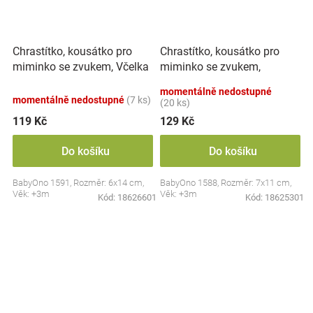
Chrastítko, kousátko pro
Chrastítko, kousátko pro
miminko se zvukem, Včelka
miminko se zvukem,
- pastel
Sovička - pastel
momentálně nedostupné
momentálně nedostupné
(7 ks)
(20 ks)
119 Kč
129 Kč
Do košíku
Do košíku
BabyOno 1591, Rozměr: 6x14 cm,
BabyOno 1588, Rozměr: 7x11 cm,
Věk: +3m
Věk: +3m
Kód:
18626601
Kód:
18625301