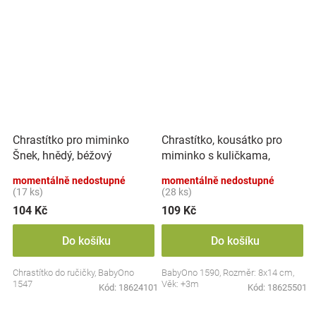
Chrastítko, kousátko pro
Chrastítko pro miminko
miminko s kuličkama,
Šnek, hnědý, béžový
Lvíček - pastel
momentálně nedostupné
momentálně nedostupné
(17 ks)
(28 ks)
104 Kč
109 Kč
Do košíku
Do košíku
Chrastítko do ručičky, BabyOno
BabyOno 1590, Rozměr: 8x14 cm,
1547
Věk: +3m
Kód:
18624101
Kód:
18625501