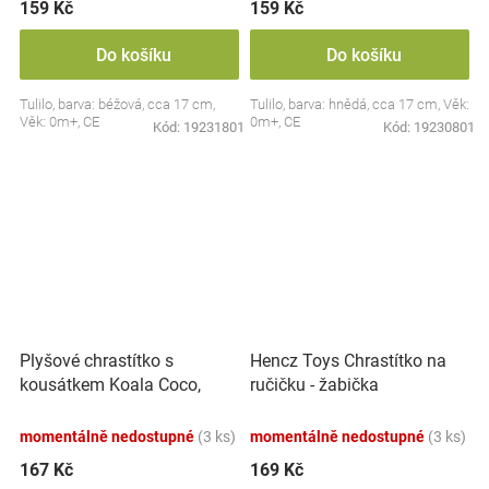
159 Kč
159 Kč
Do košíku
Do košíku
Tulilo, barva: béžová, cca 17 cm,
Tulilo, barva: hnědá, cca 17 cm, Věk:
Věk: 0m+, CE
0m+, CE
Kód:
19231801
Kód:
19230801
Plyšové chrastítko s
Hencz Toys Chrastítko na
kousátkem Koala Coco,
ručičku - žabička
šedá
momentálně nedostupné
(3 ks)
momentálně nedostupné
(3 ks)
167 Kč
169 Kč