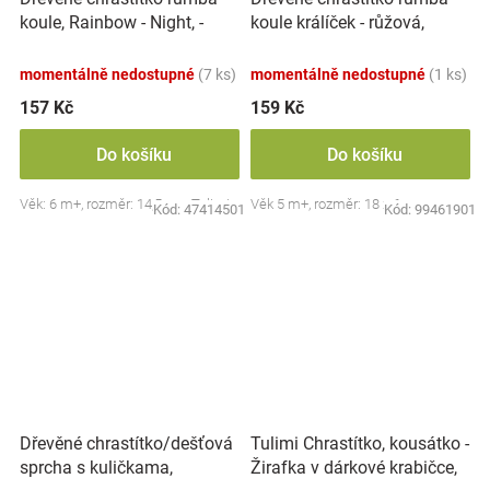
koule, Rainbow - Night, -
koule králíček - růžová,
tyrkysové
Adam Toys
momentálně nedostupné
(7 ks)
momentálně nedostupné
(1 ks)
157 Kč
159 Kč
Do košíku
Do košíku
Věk: 6 m+, rozměr: 14,5 cm, Tulimi
Věk 5 m+, rozměr: 18 x 6 cm
Kód:
47414501
Kód:
99461901
Dřevěné chrastítko/dešťová
Tulimi Chrastítko, kousátko -
sprcha s kuličkama,
Žirafka v dárkové krabičce,