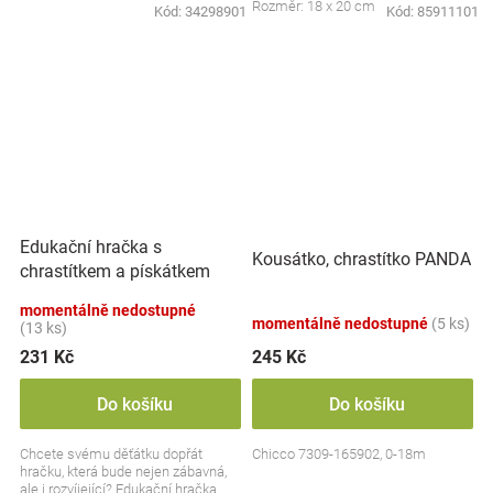
Rozměr: 18 x 20 cm
Kód:
34298901
Kód:
85911101
Edukační hračka s
Kousátko, chrastítko PANDA
chrastítkem a pískátkem
Badger Edmund, BabyOno
momentálně nedostupné
momentálně nedostupné
(5 ks)
(13 ks)
231 Kč
245 Kč
Do košíku
Do košíku
Chcete svému děťátku dopřát
Chicco 7309-165902, 0-18m
hračku, která bude nejen zábavná,
ale i rozvíjející? Edukační hračka