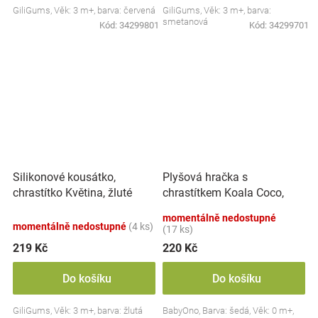
GiliGums, Věk: 3 m+, barva: červená
GiliGums, Věk: 3 m+, barva:
smetanová
Kód:
34299801
Kód:
34299701
Plyšová hračka s
Silikonové kousátko,
chrastítkem Koala Coco,
chrastítko Květina, žluté
šedá
momentálně nedostupné
momentálně nedostupné
(4 ks)
(17 ks)
219 Kč
220 Kč
Do košíku
Do košíku
GiliGums, Věk: 3 m+, barva: žlutá
BabyOno, Barva: šedá, Věk: 0 m+,