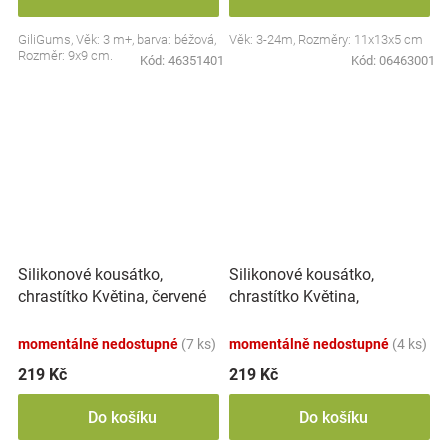
GiliGums, Věk: 3 m+, barva: béžová,
Věk: 3-24m, Rozměry: 11x13x5 cm
Rozměr: 9x9 cm.
Kód:
46351401
Kód:
06463001
Silikonové kousátko,
Silikonové kousátko,
chrastítko Květina,
chrastítko Květina, červené
smetanové
momentálně nedostupné
(7 ks)
momentálně nedostupné
(4 ks)
219 Kč
219 Kč
Do košíku
Do košíku