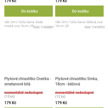
179 Kč
179 Kč
Do košíku
Do košíku
Věk: 0m+, Tulilo, barva: šedé,
Věk: 0m+, Tulilo, barva: béžová, cca
modré, cca 18 cm, CE
18 cm, CE
Kód:
11420801
Kód:
11418701
Plyšové chrastítko Ovečka -
Plyšové chrastítko Srnka,
smetanově bílá
18cm - béžová
momentálně nedostupné
momentálně nedostupné
(15 ks)
(12 ks)
179 Kč
179 Kč