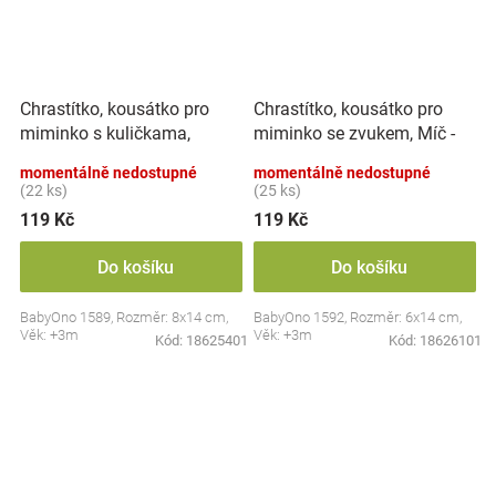
Chrastítko, kousátko pro
Chrastítko, kousátko pro
miminko s kuličkama,
miminko se zvukem, Míč -
Tulipán - pastel
pastel
momentálně nedostupné
momentálně nedostupné
(22 ks)
(25 ks)
119 Kč
119 Kč
Do košíku
Do košíku
BabyOno 1589, Rozměr: 8x14 cm,
BabyOno 1592, Rozměr: 6x14 cm,
Věk: +3m
Věk: +3m
Kód:
18625401
Kód:
18626101