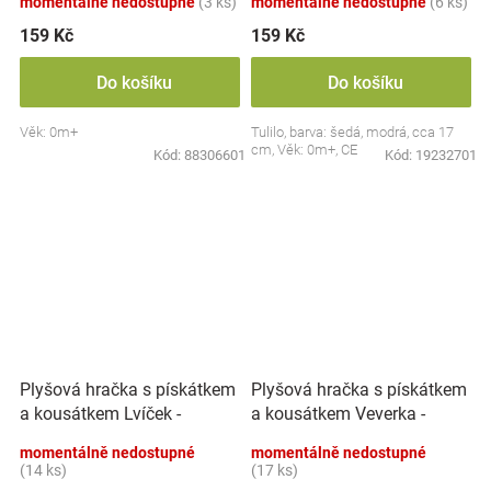
momentálně nedostupné
(3 ks)
momentálně nedostupné
(6 ks)
159 Kč
159 Kč
Do košíku
Do košíku
Věk: 0m+
Tulilo, barva: šedá, modrá, cca 17
cm, Věk: 0m+, CE
Kód:
88306601
Kód:
19232701
Plyšová hračka s pískátkem
Plyšová hračka s pískátkem
a kousátkem Lvíček -
a kousátkem Veverka -
béžová
hnědá
momentálně nedostupné
momentálně nedostupné
(14 ks)
(17 ks)