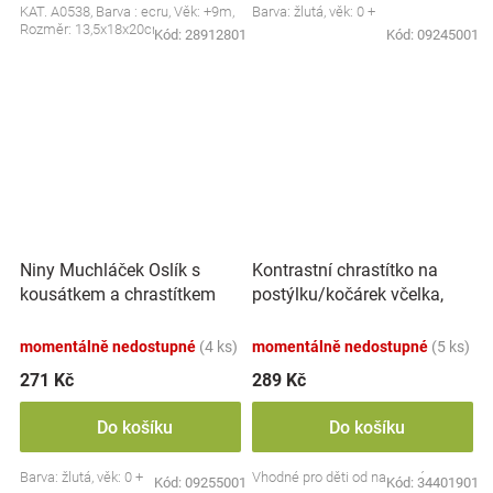
KAT. A0538, Barva : ecru, Věk: +9m,
Barva: žlutá, věk: 0 +
Rozměr: 13,5x18x20cm
Kód:
28912801
Kód:
09245001
Kontrastní chrastítko na
Niny Muchláček Oslík s
postýlku/kočárek včelka,
kousátkem a chrastítkem
30cm - černobílý
momentálně nedostupné
(4 ks)
momentálně nedostupné
(5 ks)
271 Kč
289 Kč
Do košíku
Do košíku
Barva: žlutá, věk: 0 +
Vhodné pro děti od narození
Kód:
09255001
Kód:
34401901