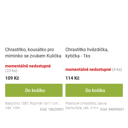
Chrastítko, kousátko pro
Chrastítko hvězdička,
miminko se zvukem Kulička
kytička - 1ks
- pastel
momentálně nedostupné
momentálně nedostupné
(4 ks)
(23 ks)
109 Kč
114 Kč
Do košíku
Do košíku
BabyOno 1587, Rozměr: 6x11 cm,
Plastové chrastítko, barva:
Věk: +3m
černo/bílá, věk: 0 m+
Kód:
18625901
Kód:
94899601