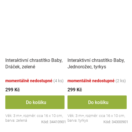
Interaktivní chrastítko Baby,
Interaktivní chrastítko Baby,
Dráček, zelené
Jednorožec, tyrkys
momentálně nedostupné
(4 ks)
momentálně nedostupné
(2 ks)
299 Kč
299 Kč
Do košíku
Do košíku
Věk: 3 m+, rozměr: cca 16 x 10 cm,
Věk: 3 m+, rozměr: cca 16 x 10 cm,
barva: zelená
barva: tyrkys
Kód:
34410901
Kód:
34300901