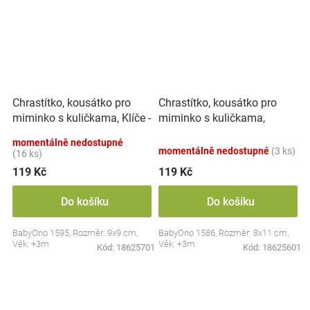
Chrastítko, kousátko pro
Chrastítko, kousátko pro
miminko s kuličkama, Klíče -
miminko s kuličkama,
pastel
Kytička - pastel
momentálně nedostupné
momentálně nedostupné
(3 ks)
(16 ks)
119 Kč
119 Kč
Do košíku
Do košíku
BabyOno 1595, Rozměr: 9x9 cm,
BabyOno 1586, Rozměr: 8x11 cm,
Věk: +3m
Věk: +3m
Kód:
18625701
Kód:
18625601