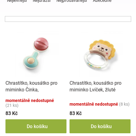
Nejlevnější
Nejdražší
Nejprodávanější
Abecedně
z
e
Hračky
n
í
a
V
p
ý
r
p
o
zábava
i
d
s
u
pro
p
k
r
t
děti
o
ů
Chrastítko, kousátko pro
Chrastítko, kousátko pro
d
miminko Činka,
miminko Lvíček, žluté
u
Těhotenské
mátové/růžové
k
momentálně nedostupné
momentálně nedostupné
(8 ks)
t
(21 ks)
oblečení
ů
83 Kč
83 Kč
Do košíku
Do košíku
Novinky