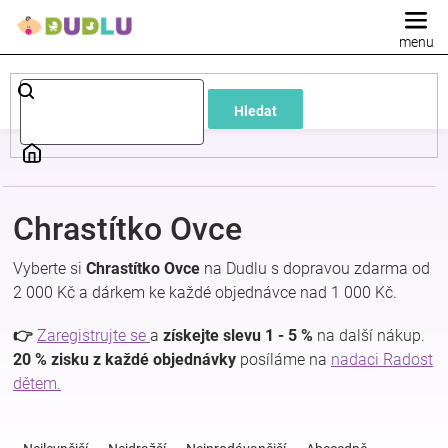
Přejít
na
obsah
Dětské
Hledat
a
kojenecké
Chrastítko Ovce
oblečení
Vyberte si
Chrastítko Ovce
na Dudlu s dopravou zdarma od
Pokojíček
2 000 Kč a dárkem ke každé objednávce nad 1 000 Kč.
👉
Zaregistrujte se
a
získejte slevu 1 - 5 %
na další nákup.
a
20 % zisku z každé objednávky
posíláme na
nadaci Radost
dětem.
kojenecká
Ř
a
výbava