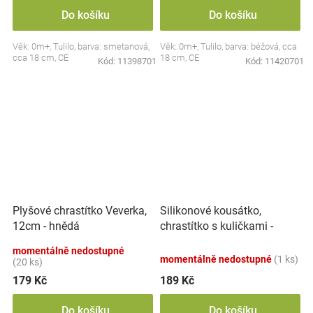
Do košíku
Do košíku
Věk: 0m+, Tulilo, barva: smetanová,
Věk: 0m+, Tulilo, barva: béžová, cca
cca 18 cm, CE
18 cm, CE
Kód:
11398701
Kód:
11420701
Silikonové kousátko,
Plyšové chrastítko Veverka,
chrastítko s kuličkami -
12cm - hnědá
Činka, mátové
momentálně nedostupné
momentálně nedostupné
(1 ks)
(20 ks)
179 Kč
189 Kč
Do košíku
Do košíku