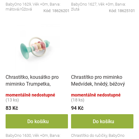
BabyOno 1629, Věk +0m, Barva:
BabyOno 1627, Věk +0m, Barva:
Značky
mátová/růžová
žlutá
Kód:
18626201
Kód:
18625101
Blog
Hračkářství
Přihlášení
Chrastítko, kousátko pro
Chrastítko pro miminko
miminko Trumpetka,
Medvídek, hnědý, béžový
mátové
momentálně nedostupné
momentálně nedostupné
(13 ks)
(18 ks)
83 Kč
94 Kč
Do košíku
Do košíku
BabyOno 1630, Věk +0m, Barva:
Chrastítko do ručičky, BabyOno