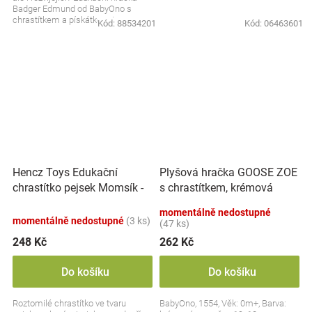
Badger Edmund od BabyOno s
chrastítkem a pískátkem je
Kód:
88534201
Kód:
06463601
skvělým společníkem pro...
Hencz Toys Edukační
Plyšová hračka GOOSE ZOE
chrastítko pejsek Momsík -
s chrastítkem, krémová
bílo/červený
momentálně nedostupné
momentálně nedostupné
(3 ks)
(47 ks)
248 Kč
262 Kč
Do košíku
Do košíku
Roztomilé chrastítko ve tvaru
BabyOno, 1554, Věk: 0m+, Barva: