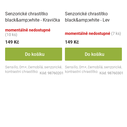
Senzorické chrastítko
Senzorické chrastítko
black&amp;white - Kravička
black&amp;white - Lev
momentálně nedostupné
momentálně nedostupné
(7 ks)
(10 ks)
149 Kč
149 Kč
Do košíku
Do košíku
Sensillo, 0m+, černobílá, senzorické,
Sensillo, 0m+, černobílá, senzorické,
kontrastní chrastítko
kontrastní chrastítko
Kód:
98760201
Kód:
98760301