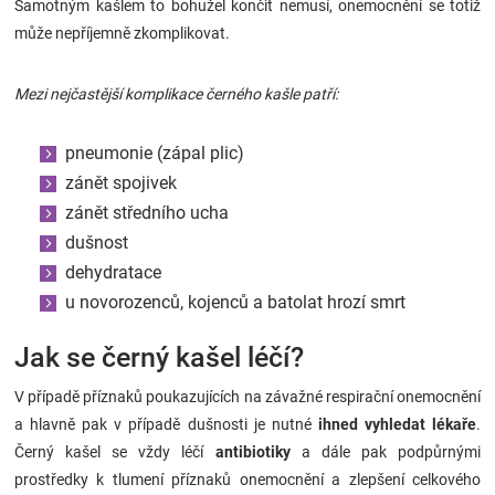
Samotným kašlem to bohužel končit nemusí, onemocnění se totiž
může nepříjemně zkomplikovat.
Mezi nejčastější komplikace černého kašle patří:
pneumonie (zápal plic)
zánět spojivek
zánět středního ucha
dušnost
dehydratace
u novorozenců, kojenců a batolat hrozí smrt
Jak se černý kašel léčí?
V případě příznaků poukazujících na závažné respirační onemocnění
a hlavně pak v případě dušnosti je nutné
ihned vyhledat lékaře
.
Černý kašel se vždy léčí
antibiotiky
a dále pak podpůrnými
prostředky k tlumení příznaků onemocnění a zlepšení celkového