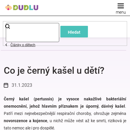
Přejít
na
obsah
Dětské
Hledat
a
Články o dětech
kojenecké
Co je černý kašel u dětí?
oblečení
Pokojíček
31.1.2023
a
Černý kašel (pertussis) je vysoce nakažlivé bakteriální
onemocnění, jehož hlavním příznakem je úporný, dávivý kašel
.
Patří mezi nejnebezpečnější respirační choroby, ohrožuje zejména
kojenecká
novorozence a kojence
, u nichž může vést až ke smrti, riziková je
tato nemoc ale i pro dospělé.
výbava