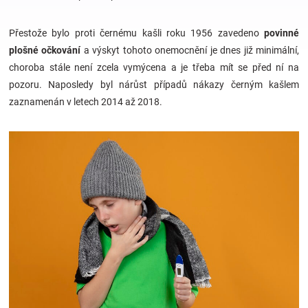
Přestože bylo proti černému kašli roku 1956 zavedeno
povinné
Hračky
plošné očkování
a výskyt tohoto onemocnění je dnes již minimální,
choroba stále není zcela vymýcena a je třeba mít se před ní na
a
pozoru. Naposledy byl nárůst případů nákazy černým kašlem
zaznamenán v letech 2014 až 2018.
zábava
pro
děti
Těhotenské
oblečení
Novinky