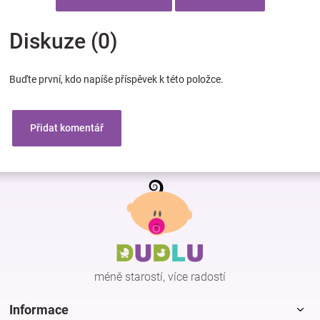
Diskuze (0)
Buďte první, kdo napíše příspěvek k této položce.
Přidat komentář
Z
á
p
a
t
í
méně starostí, více radostí
Informace