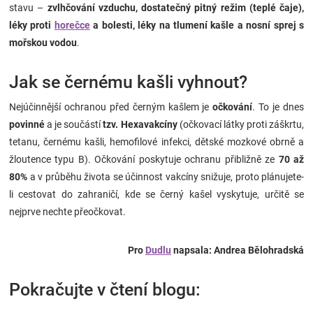
stavu –
zvlhčování vzduchu, dostatečný pitný režim (teplé čaje),
léky proti
horečce
a bolesti, léky na tlumení kašle a nosní sprej s
mořskou vodou
.
Jak se černému kašli vyhnout?
Nejúčinnější ochranou před černým kašlem je
očkování
. To je dnes
povinné
a je součástí
tzv. Hexavakcíny
(očkovací látky proti záškrtu,
tetanu, černému kašli, hemofilové infekci, dětské mozkové obrně a
žloutence typu B). Očkování poskytuje ochranu přibližně ze
70 až
80%
a v průběhu života se účinnost vakcíny snižuje, proto plánujete-
li cestovat do zahraničí, kde se černý kašel vyskytuje, určitě se
nejprve nechte přeočkovat.
Pro
Dudlu
napsala: Andrea Bělohradská
Pokračujte v čtení blogu: