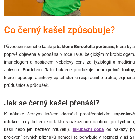
Značky
Blog
Co černý kašel způsobuje?
Hračkářství
Původcem černého kašle je
bakterie Bordetella pertussis
, která byla
poprvé objevena a popsána v roce 1906 belgickým mikrobiologem,
Přihlášení
imunologem a nositelem Nobelovy ceny za fyziologii a medicínu
Julesem Bordetem. Tato bakterie produkuje
nebezpečné toxiny
,
které napadají řasinkový epitel sliznic respiračního traktu, zejména
průdušnice a průdušek.
Jak se černý kašel přenáší?
K nákaze černým kašlem dochází prostřednictvím
kapénkové
infekce
, tedy během kontaktu s nakaženou osobou (při kýchnutí,
kašli nebo jen běžném mluvení).
Inkubační doba
od nákazy po
projevení prvních příznaků nemoci se pohybuje v rozmezí
7 až 21