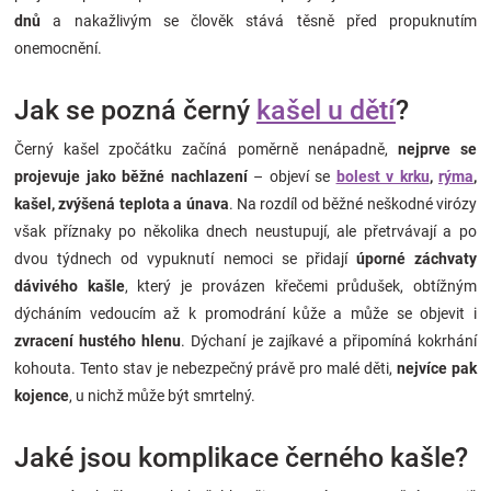
dnů
a nakažlivým se člověk stává těsně před propuknutím
onemocnění.
Jak se pozná černý
kašel u dětí
?
Černý kašel zpočátku začíná poměrně nenápadně,
nejprve se
projevuje jako běžné nachlazení
– objeví se
bolest v krku
,
rýma
,
kašel, zvýšená teplota a únava
. Na rozdíl od běžné neškodné virózy
však příznaky po několika dnech neustupují, ale přetrvávají a po
dvou týdnech od vypuknutí nemoci se přidají
úporné záchvaty
dávivého kašle
, který je provázen křečemi průdušek, obtížným
dýcháním vedoucím až k promodrání kůže a může se objevit i
zvracení hustého hlenu
. Dýchaní je zajíkavé a připomíná kokrhání
kohouta. Tento stav je nebezpečný právě pro malé děti,
nejvíce pak
kojence
, u nichž může být smrtelný.
Jaké jsou komplikace černého kašle?