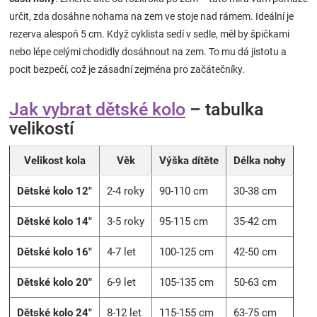
Značky
určit, zda dosáhne nohama na zem ve stoje nad rámem. Ideální je
rezerva alespoň 5 cm. Když cyklista sedí v sedle, měl by špičkami
nebo lépe celými chodidly dosáhnout na zem. To mu dá jistotu a
Blog
pocit bezpečí, což je zásadní zejména pro začátečníky.
Hračkářství
Jak vybrat dětské kolo
– tabulka
velikostí
Přihlášení
Velikost kola
Věk
Výška dítěte
Délka nohy
Dětské kolo 12"
2-4 roky
90-110 cm
30-38 cm
Dětské kolo 14"
3-5 roky
95-115 cm
35-42 cm
Dětské kolo 16"
4-7 let
100-125 cm
42-50 cm
Dětské kolo 20"
6-9 let
105-135 cm
50-63 cm
Dětské kolo 24"
8-12 let
115-155 cm
63-75 cm