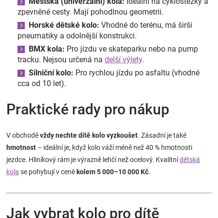
Městská (univerzální) kola:
Ideální na cyklostezky a
zpevněné cesty. Mají pohodlnou geometrii.
Horské dětské kolo:
Vhodné do terénu, má širší
pneumatiky a odolnější konstrukci.
BMX kola:
Pro jízdu ve skateparku nebo na pump
tracku. Nejsou určená na
delší výlety
.
Silniční kolo:
Pro rychlou jízdu po asfaltu (vhodné
cca od 10 let).
Praktické rady pro nákup
V obchodě
vždy nechte dítě kolo vyzkoušet
. Zásadní je také
hmotnost
– ideální je, když kolo váží méně než 40 % hmotnosti
jezdce. Hliníkový rám je výrazně lehčí než ocelový. Kvalitní
dětská
kola
se pohybují v ceně
kolem 5 000–10 000 Kč
.
Jak vybrat kolo pro dítě