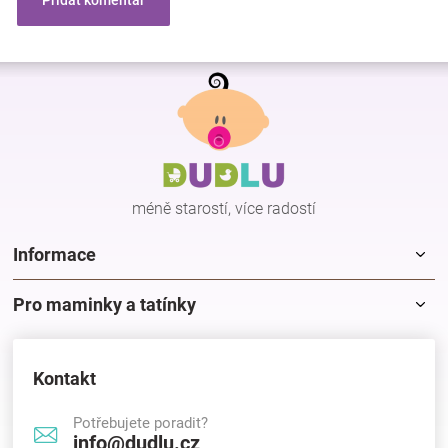
Přidat komentář
Z
á
p
a
t
í
méně starostí, více radostí
Informace
Pro maminky a tatínky
Kontakt
Potřebujete poradit?
info@dudlu.cz