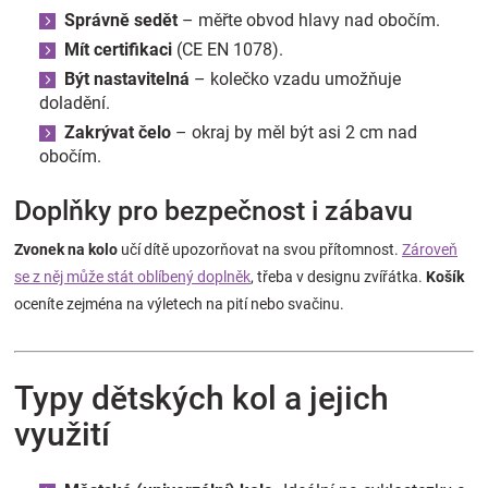
Správně sedět
– měřte obvod hlavy nad obočím.
Mít certifikaci
(CE EN 1078).
Být nastavitelná
– kolečko vzadu umožňuje
doladění.
Zakrývat čelo
– okraj by měl být asi 2 cm nad
obočím.
Doplňky pro bezpečnost i zábavu
Zvonek na kolo
učí dítě upozorňovat na svou přítomnost.
Zároveň
se z něj může stát oblíbený doplněk
, třeba v designu zvířátka.
Košík
oceníte zejména na výletech na pití nebo svačinu.
Typy dětských kol a jejich
využití