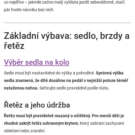
co nejdříve – jakmile začne malý cyklista jezdit sebevědomě, stačí
pár hodin nácviku bez nich.
Základní výbava: sedlo, brzdy a
řetěz
Výběr sedla na kolo
Sedlo musí být nastavitelné do výšky a pohodlné.
Správná výška
sedla znamená, že dítě dosáhne na pedál v nejnižší poloze téměř
nataženou nohou.
Seřizujte sedlo pravidelně podle růstu.
Řetěz a jeho údržba
Řetěz musí být pravidelně mazaný a očištěný. Pro menší děti je
vhodné zakrýt řetěz ochranným krytem
, který zabrání zachycení
oblečení nebo zranění.