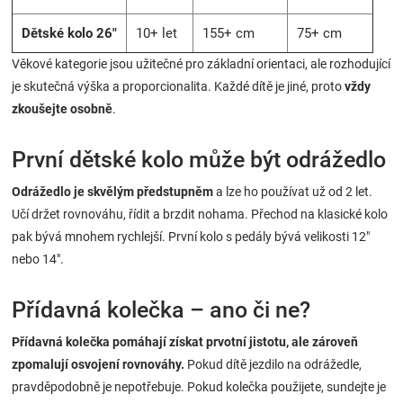
Dětské kolo 26"
10+ let
155+ cm
75+ cm
Věkové kategorie jsou užitečné pro základní orientaci, ale rozhodující
je skutečná výška a proporcionalita. Každé dítě je jiné, proto
vždy
zkoušejte osobně
.
První dětské kolo může být odrážedlo
Odrážedlo je skvělým předstupněm
a lze ho používat už od 2 let.
Učí držet rovnováhu, řídit a brzdit nohama. Přechod na klasické kolo
pak bývá mnohem rychlejší. První kolo s pedály bývá velikosti 12"
nebo 14".
Přídavná kolečka – ano či ne?
Přídavná kolečka pomáhají získat prvotní jistotu, ale zároveň
zpomalují osvojení rovnováhy.
Pokud dítě jezdilo na odrážedle,
pravděpodobně je nepotřebuje. Pokud kolečka použijete, sundejte je