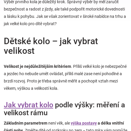
Výběr prvního kola je důležitý krok. Správný výběr by měl zaručit
bezpečnost a radost z jízdy, ale také podpořit motorické dovednosti
Hračky
a lásku k pohybu. Jak se však zorientovat v široké nabídce na trhu a
jak velké kolo pro dítě vybrat?
a
Dětské kolo – jak vybrat
zábava
velikost
pro
Velikost je nejdůležitějším kritériem
. Příliš velké kolo je nebezpečné
a jezdec ho nebude umět ovládat, příliš malé zase není pohodlné a
děti
brzdí rozvoj. Proto je třeba správně měřit a pochopit vztah mezi
věkem, výškou a velikostí kola.
Těhotenské
Jak vybrat kolo
podle výšky: měření a
oblečení
velikost rámu
Novinky
Základním parametrem
není věk, ale
výška postavy
a délka vnitřní
části nohy
. Změřte dítě od rozkroku po zem – tato míra vám pomůže