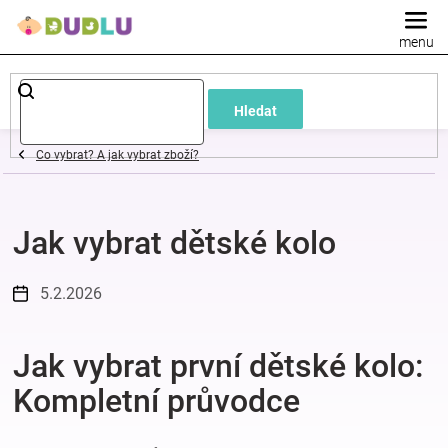
Přejít
na
obsah
Dětské
Hledat
a
Co vybrat? A jak vybrat zboží?
kojenecké
Jak vybrat dětské kolo
oblečení
Pokojíček
5.2.2026
a
Jak vybrat první dětské kolo:
Kompletní průvodce
kojenecká
výbava