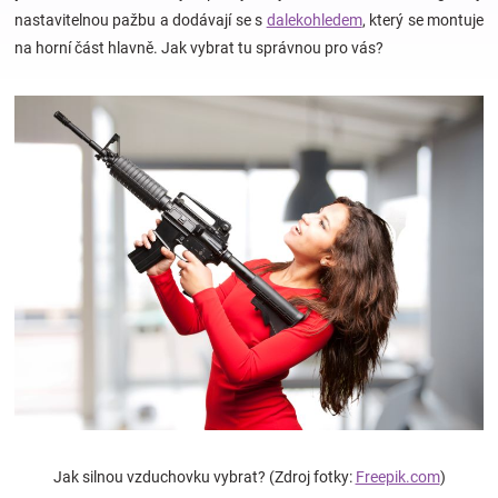
nastavitelnou pažbu a dodávají se s
dalekohledem
, který se montuje
na horní část hlavně. Jak vybrat tu správnou pro vás?
Hračky
a
zábava
pro
děti
Těhotenské
oblečení
Novinky
Jak silnou vzduchovku vybrat? (Zdroj fotky:
Freepik.com
)