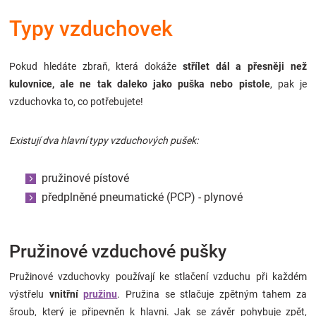
Značky
Typy vzduchovek
Blog
Pokud hledáte zbraň, která dokáže
střílet dál a přesněji než
kulovnice, ale ne tak daleko jako puška nebo pistole
, pak je
Hračkářství
vzduchovka to, co potřebujete!
Přihlášení
Existují dva hlavní typy vzduchových pušek:
pružinové pístové
předplněné pneumatické (PCP) - plynové
Pružinové vzduchové pušky
Pružinové vzduchovky používají ke stlačení vzduchu při každém
výstřelu
vnitřní
pružinu
. Pružina se stlačuje zpětným tahem za
šroub, který je připevněn k hlavni. Jak se závěr pohybuje zpět,