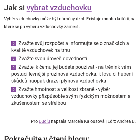
Jak si
vybrat vzduchovku
Výběr vzduchovky může být náročný úkol. Existuje mnoho kritérií, na
které se při výběru vzduchovky zaměřit.
Zvažte svůj rozpočet a informujte se o značkách a
kvalitě vzduchovek na trhu
Zvažte svou úroveň dovedností
Zvažte, k čemu jej budete používat - na trénink vám
postačí levnější pružinová vzduchovka, k lovu či hubení
škůdců naopak dražší plynová vzduchovka
Zvažte hmotnost a velikost zbraně - výběr
vzduchovky přizpůsobte svým fyzickým možnostem a
zkušenostem se střelbou
Pro
Dudlu
napsala Marcela Kalousová | Edit: Andrea B.
Pokračujte v čtení blogu: