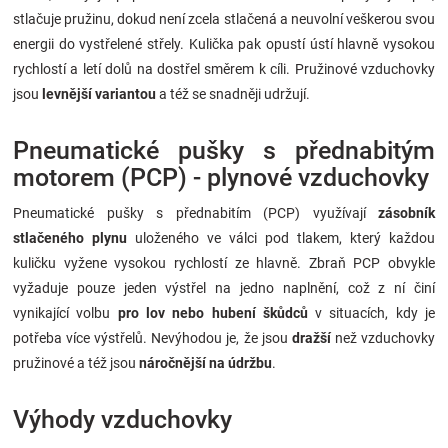
stlačuje pružinu, dokud není zcela stlačená a neuvolní veškerou svou
energii do vystřelené střely. Kulička pak opustí ústí hlavně vysokou
rychlostí a letí dolů na dostřel směrem k cíli. Pružinové vzduchovky
jsou
levnější variantou
a též se snadněji udržují.
Pneumatické pušky s přednabitým
motorem (PCP) - plynové vzduchovky
Pneumatické pušky s přednabitím (PCP) využívají
zásobník
stlačeného plynu
uloženého ve válci pod tlakem, který každou
kuličku vyžene vysokou rychlostí ze hlavně. Zbraň PCP obvykle
vyžaduje pouze jeden výstřel na jedno naplnění, což z ní činí
vynikající volbu
pro lov nebo hubení škůdců
v situacích, kdy je
potřeba více výstřelů. Nevýhodou je, že jsou
dražší
než vzduchovky
pružinové a též jsou
náročnější na údržbu
.
Výhody vzduchovky