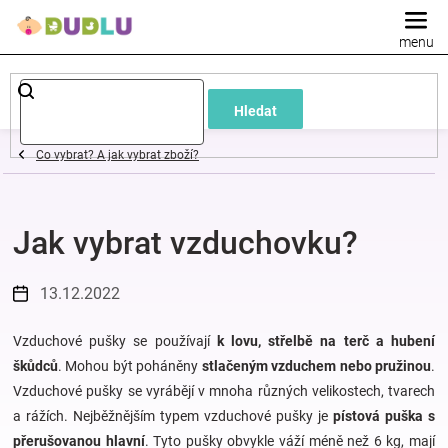
Přejít
na
obsah
Dětské
Hledat
a
Co vybrat? A jak vybrat zboží?
kojenecké
Jak vybrat vzduchovku?
oblečení
Pokojíček
13.12.2022
a
Vzduchové pušky se používají
k lovu, střelbě na terč a hubení
škůdců
. Mohou být poháněny
stlačeným vzduchem nebo pružinou
.
Vzduchové pušky se vyrábějí v mnoha různých velikostech, tvarech
kojenecká
a rážích. Nejběžnějším typem vzduchové pušky je
pístová puška s
přerušovanou hlavní
. Tyto pušky obvykle váží méně než 6 kg, mají
výbava