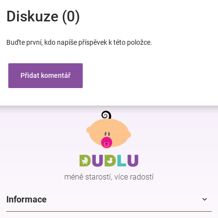
Diskuze (0)
Buďte první, kdo napíše příspěvek k této položce.
Přidat komentář
Z
á
p
a
t
í
méně starostí, více radostí
Informace