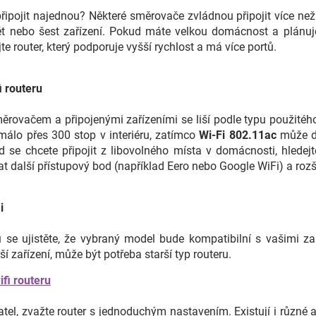
 připojit najednou? Některé směrovače zvládnou připojit více ne
ět nebo šest zařízení. Pokud máte velkou domácnost a plánuj
te router, který podporuje vyšší rychlost a má více portů.
i routeru
měrovačem a připojenými zařízeními se liší podle typu použité
lo přes 300 stop v interiéru, zatímco
Wi-Fi 802.11ac
může do
d se chcete připojit z libovolného místa v domácnosti, hledejt
 další přístupový bod (například Eero nebo Google WiFi) a rozšíř
i
se ujistěte, že vybraný model bude kompatibilní s vašimi zaříz
í zařízení, může být potřeba starší typ routeru.
ifi routeru
tel, zvažte router s jednoduchým nastavením. Existují i různé 