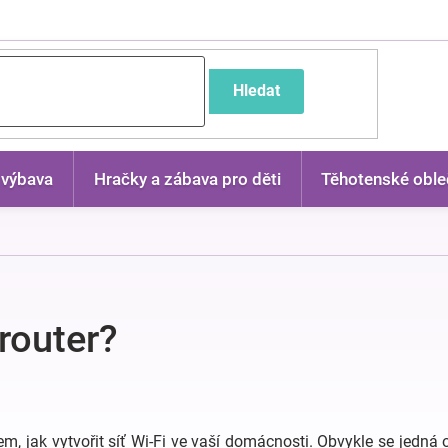
častější dotazy
Hledat
 výbava
Hračky a zábava pro děti
Těhotenské oble
 router?
m, jak vytvořit síť Wi-Fi ve vaší domácnosti. Obvykle se jedná