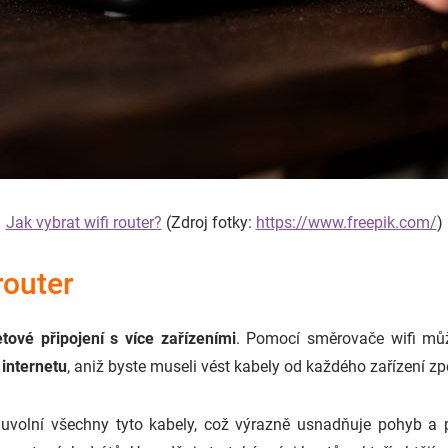
Jak vybrat wifi router?
(Zdroj fotky:
https://www.freepik.com/
)
router
etové připojení s více zařízeními
. Pomocí směrovače wifi můž
 internetu
, aniž byste museli vést kabely od každého zařízení 
 uvolní všechny tyto kabely, což výrazně usnadňuje pohyb a 