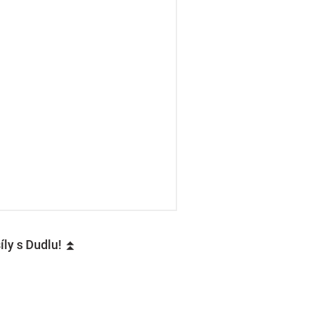
íly s Dudlu! ⏫