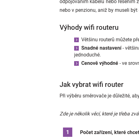
odpojováním kabelů nebo řešením zam
nebo v penzionu, aniž by museli být
Výhody wifi routeru
Většinu routerů můžete pře
Snadné nastavení
- větši
jednoduché.
Cenově výhodné
- ve srov
Jak vybrat wifi router
Při výběru směrovače je důležité, a
Zde je několik věcí, které je třeba zvá
Počet zařízení, které chcete