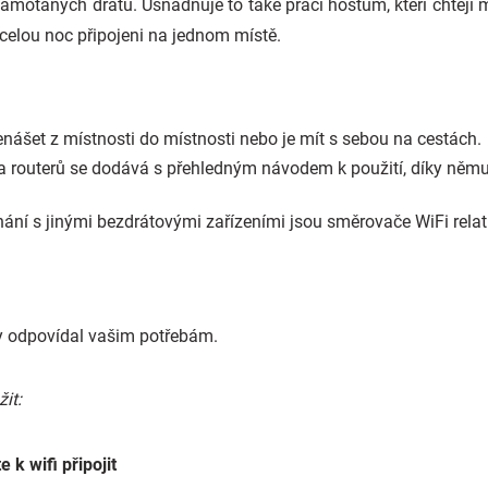
otaných drátů. Usnadňuje to také práci hostům, kteří chtějí mí
 celou noc připojeni na jednom místě.
nášet z místnosti do místnosti nebo je mít s sebou na cestách.
na routerů se dodává s přehledným návodem k použití, díky němu
nání s jinými bezdrátovými zařízeními jsou směrovače WiFi relat
by odpovídal vašim potřebám.
žit:
 k wifi připojit