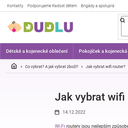
Přejít
Kontakty
Podporujeme Radost dětem
Brigády a spolupráce
Nej
na
obsah
Dětské a kojenecké oblečení
Pokojíček a kojenecká
Domů
Co vybrat? A jak vybrat zboží?
Jak vybrat wifi router?
Jak vybrat wifi
14.12.2022
Wi-Fi
routery jsou nejlepším způsobe