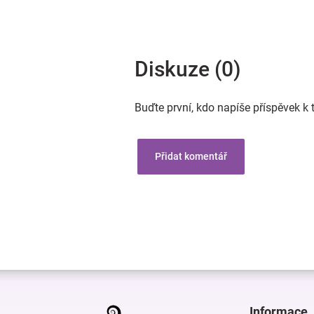
Diskuze (0)
Buďte první, kdo napíše příspěvek k 
Přidat komentář
Z
á
p
Informace