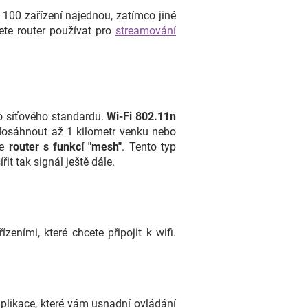
ž 100 zařízení najednou, zatímco jiné
ete router používat pro
streamování
ho síťového standardu.
Wi-Fi 802.11n
sáhnout až 1 kilometr venku nebo
e
router s funkcí "mesh"
. Tento typ
it tak signál ještě dále.
eními, které chcete připojit k wifi.
aplikace, které vám usnadní ovládání