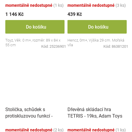
momentálně nedostupné
(1 ks)
momentálně nedostupné
(3 ks)
1 146 Kč
439 Kč
Do košíku
Do košíku
Toyz, Věk: 0 m+, rozměr: 89 x 84 x
Hencz, 0m+, Výška 29 cm. Mořská
55 cm
víla
Kód:
25236901
Kód:
86381201
Stolička, schůdek s
Dřevěná skládací hra
protiskluzovou funkcí -
TETRIS - 19ks, Adam Toys
Hippo - bílá
momentálně nedostupné
(2 ks)
momentálně nedostupné
(1 ks)