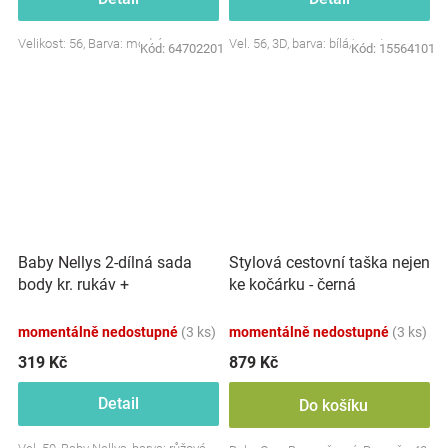
Velikost: 56, Barva: modrá
Vel. 56, 3D, barva: bílá/smetana
Kód:
64702201
Kód:
15564101
Baby Nellys 2-dílná sada
Stylová cestovní taška nejen
body kr. rukáv +
ke kočárku - černá
polodupačky, růžová - Baby
Little Star
momentálně nedostupné
(3 ks)
momentálně nedostupné
(3 ks)
319 Kč
879 Kč
Detail
Do košíku