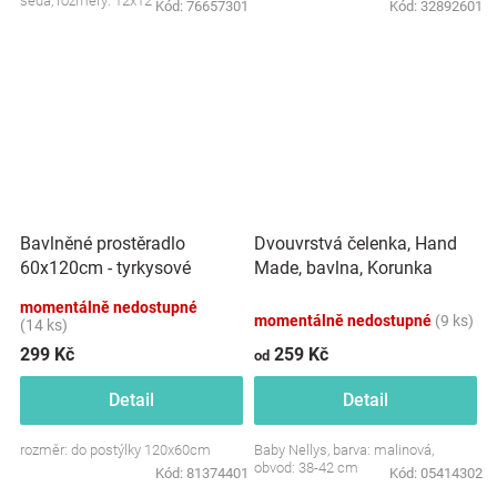
šedá, rozměry: 12x12 cm.
Kód:
76657301
Kód:
32892601
Dvouvrstvá čelenka, Hand
Bavlněné prostěradlo
Made, bavlna, Korunka
60x120cm - tyrkysové
STAR - malinová, 80/98
momentálně nedostupné
momentálně nedostupné
(9 ks)
(14 ks)
299 Kč
259 Kč
od
Detail
Detail
rozměr: do postýlky 120x60cm
Baby Nellys, barva: malinová,
obvod: 38-42 cm
Kód:
81374401
Kód:
05414302