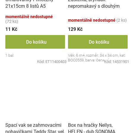
nepromakavý s dlouhým
21x15cm 8 listů A5
rukávem, Jahůdka, červený
momentálně nedostupné
momentálně nedostupné
(2 ks)
(72 ks)
11 Kč
129 Kč
Do košíku
Do košíku
1 bal.
Věk: 6 m+, rozměr: 34 x 34 cm, kat:
BOC0559, barva: červená
Kód:
ET11400403
Kód:
14531901
Spací vak se zahrnovacími
Box na hračky Nellys,
nohavičkami Teddy Star, vel.
HELEN - dub SONOMA