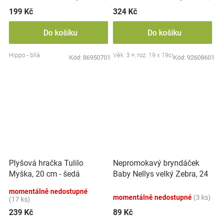
199 Kč
324 Kč
Do košíku
Do košíku
Hippo - bílá
Věk: 3 +, roz. 19 x 19cm
Kód:
86950701
Kód:
92608601
Nepromokavý bryndáček
Plyšová hračka Tulilo
Baby Nellys velký Zebra, 24
Myška, 20 cm - šedá
x 23 cm - růžová
momentálně nedostupné
momentálně nedostupné
(3 ks)
(17 ks)
239 Kč
89 Kč