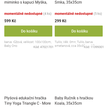
miminko s kapucí Myška,
Srnka, 35x35cm
100x100cm - růžová
momentálně nedostupné
(4 ks)
momentálně nedostupné
(5 ks)
599 Kč
299 Kč
Do košíku
Do košíku
barva: růžová, velikost: 100x100cm,
Tulilo, Věk: 0m+, Tulilo, barva:
Baby Ono
smetanová, cca 35x35cm, CE
Kód:
47021701
Kód:
11399301
Plyšová edukační hračka
Baby Ručník s hračkou
Tiny Yoga Triangle C - More
Koala, 35x35cm