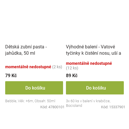
Výhodné balení - Vatové
Dětská zubní pasta -
tyčinky k čistění nosu, uší a
jahůdka, 50 ml
pupíku, 3x 60 ks
momentálně nedostupné
momentálně nedostupné
(2 ks)
(12 ks)
79 Kč
89 Kč
Do košíku
Do košíku
Bebble, Věk: +6m, Obsah: 50ml
3x 60 ks v balení v krabičce,
Bocioland
Kód:
47800101
Kód:
15337901