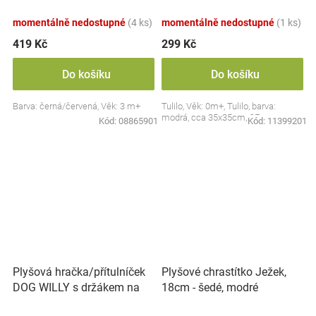
Collection - černá/červená,
BabyOno
momentálně nedostupné
(4 ks)
momentálně nedostupné
(1 ks)
419 Kč
299 Kč
Do košíku
Do košíku
Barva: černá/červená, Věk: 3 m+
Tulilo, Věk: 0m+, Tulilo, barva:
modrá, cca 35x35cm, CE
Kód:
08865901
Kód:
11399201
Plyšová hračka/přítulníček
Plyšové chrastítko Ježek,
DOG WILLY s držákem na
18cm - šedé, modré
dudlík BabyOno, béžový