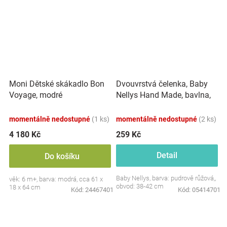
Dvouvrstvá čelenka, Baby
Moni Dětské skákadlo Bon
Nellys Hand Made, bavlna,
Voyage, modré
Korunka STAR - pudrově
růžová, 80/98
momentálně nedostupné
(1 ks)
momentálně nedostupné
(2 ks)
4 180 Kč
259 Kč
Detail
Do košíku
Baby Nellys, barva: pudrově růžová,,
věk: 6 m+, barva: modrá, cca 61 x
obvod: 38-42 cm
18 x 64 cm
Kód:
24467401
Kód:
05414701