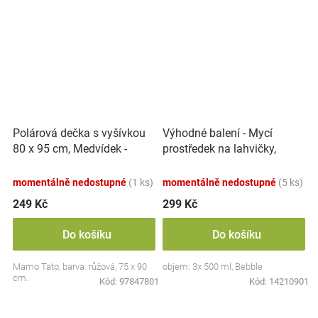
Polárová dečka s vyšívkou
Výhodné balení - Mycí
80 x 95 cm, Medvídek -
prostředek na lahvičky,
růžový
savičky a hračky - 3x 500 ml
momentálně nedostupné
(1 ks)
momentálně nedostupné
(5 ks)
249 Kč
299 Kč
Do košíku
Do košíku
Mamo Tato, barva: růžová, 75 x 90
objem: 3x 500 ml, Bebble
cm.
Kód:
97847801
Kód:
14210901