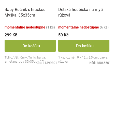
Baby Ručník s hračkou
Dětská houbička na mytí -
Myška, 35x35cm
růžová
momentálně nedostupné
(1 ks)
momentálně nedostupné
(6 ks)
299 Kč
59 Kč
Do košíku
Do košíku
Tulilo, Věk: 0m+, Tulilo, barva:
1 ks, rozměr: 9 x 12 x 2,5 cm, barva:
smetana, cca 35x35cm, CE
růžová
Kód:
11399801
Kód:
48065501