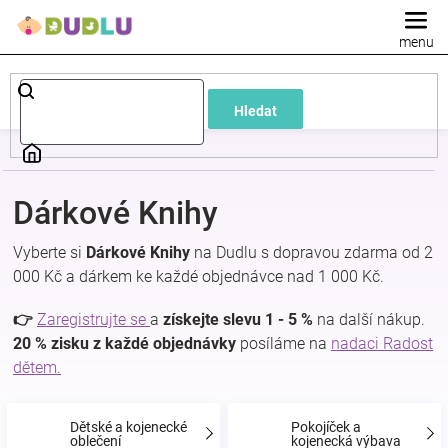
Přejít
na
obsah
Dětské
Hledat
a
kojenecké
Dárkové Knihy
oblečení
Vyberte si
Dárkové Knihy
na Dudlu s dopravou zdarma od 2
000 Kč a dárkem ke každé objednávce nad 1 000 Kč.
Pokojíček
👉
Zaregistrujte se
a
získejte slevu 1 - 5 %
na další nákup.
a
20 % zisku z každé objednávky
posíláme na
nadaci Radost
dětem.
kojenecká
Dětské a kojenecké
Pokojíček a
oblečení
kojenecká výbava
výbava