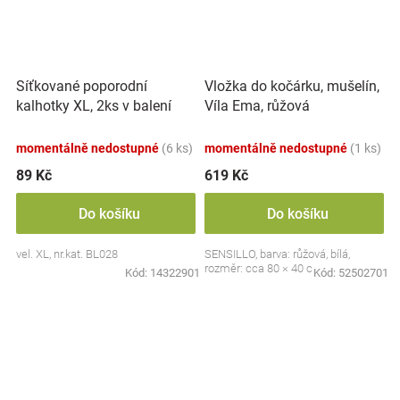
Síťkované poporodní
Vložka do kočárku, mušelín,
kalhotky XL, 2ks v balení
Víla Ema, růžová
momentálně nedostupné
(6 ks)
momentálně nedostupné
(1 ks)
89 Kč
619 Kč
Do košíku
Do košíku
vel. XL, nr.kat. BL028
SENSILLO, barva: růžová, bílá,
rozměr: cca 80 × 40 cm
Kód:
14322901
Kód:
52502701