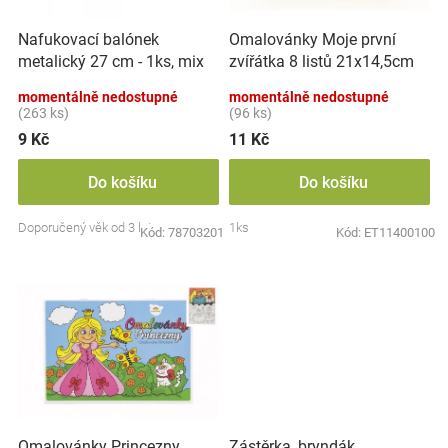
r
t
Značky
o
ů
Nafukovací balónek
Omalovánky Moje první
d
metalický 27 cm - 1ks, mix
zvířátka 8 listů 21x14,5cm
u
Blog
barev
MPZ
k
momentálně nedostupné
momentálně nedostupné
t
(263 ks)
(96 ks)
Hračkářství
ů
9 Kč
11 Kč
Přihlášení
Do košíku
Do košíku
Doporučený věk od 3 let
1ks
Kód:
78703201
Kód:
ET11400100
Zástěrka, bryndák
Omalovánky Princezny