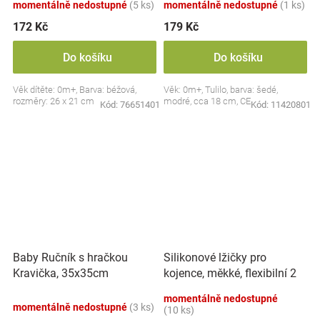
momentálně nedostupné
(5 ks)
momentálně nedostupné
(1 ks)
172 Kč
179 Kč
Do košíku
Do košíku
Věk dítěte: 0m+, Barva: béžová,
Věk: 0m+, Tulilo, barva: šedé,
rozměry: 26 x 21 cm
modré, cca 18 cm, CE
Kód:
76651401
Kód:
11420801
Silikonové lžičky pro
Baby Ručník s hračkou
kojence, měkké, flexibilní 2
Kravička, 35x35cm
ks, růžová/lila
momentálně nedostupné
momentálně nedostupné
(3 ks)
(10 ks)