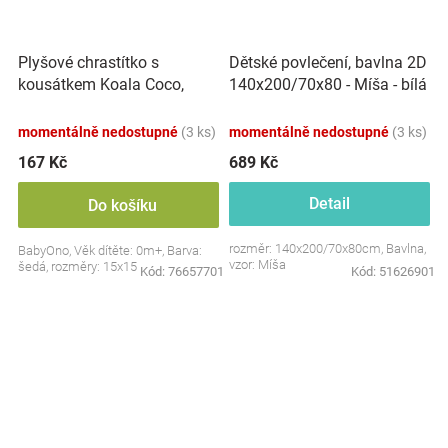
Plyšové chrastítko s
Dětské povlečení, bavlna 2D
kousátkem Koala Coco,
140x200/70x80 - Míša - bílá
šedá
s potiskem
momentálně nedostupné
(3 ks)
momentálně nedostupné
(3 ks)
167 Kč
689 Kč
Detail
Do košíku
rozměr: 140x200/70x80cm, Bavlna,
BabyOno, Věk dítěte: 0m+, Barva:
vzor: Míša
šedá, rozměry: 15x15 cm.
Kód:
76657701
Kód:
51626901