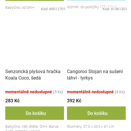
rozměr: do postýlky 120x60cm
BabyOno, od 0m+
Kód:
89012701
Kód:
81361301
Senzorická plyšová hračka
Cangoroo Stojan na sušení
Koala Coco, šedá
láhví - tyrkys
momentálně nedostupné
(5 ks)
momentálně nedostupné
(4 ks)
283 Kč
392 Kč
Do košíku
Do košíku
BabyOno, Věk dítěte: 0m+, Barva:
Rozměry: 57,3 x 43,5 x 67 cm