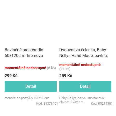
Dvouvrstvá čelenka, Baby
Bavlněné prostěradlo
Nellys Hand Made, bavlna,
60x120cm - krémová
Korunka STAR - smetanová,
momentálně nedostupné
80/98
momentálně nedostupné
(6 ks)
(11 ks)
299 Kč
259 Kč
Detail
Detail
rozměr: do postýlky 120x60cm
Baby Nellys, barva: smetanová,
obvod: 38-42 cm
Kód:
81373401
Kód:
05214301