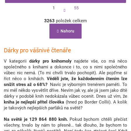
S
1
55
t
r
O
á
3263
položek celkem
v
n
l
k
Nahoru
á
o
d
v
a
á
c
Dárky pro vášnivé čtenáře
n
í
í
p
V kategorii
dárky pro knihomoly
najdete vše, co má něco
r
společného s knihami a dokonce i to, co s nimi společného
v
vůbec nic nemá. (To mi chvíli trvalo pochopit). Ale pojďme si
k
říct něco o knihách.
Věděli jste, že každodenním čtením lze
y
snížit stres až o 68%?
Navíc je výborným trenérem paměti. To
v
mi měl někdo vysvětlit dříve. Nevím jak vy, ale já jsem jako dítě
ý
dárky v podobě knih nedokázala vůbec ocenit. Dnes už vím, že
p
kniha je nejlepší přítel člověka
(hned po Border Collii). A kolik
i
je takových nejlepších parťáků na světě?
s
u
Na světě je 129 864 880 knih.
Pokud bychom chtěli přečíst
všechny, trvalo by nám to přesně… tak dlouho, že bychom to