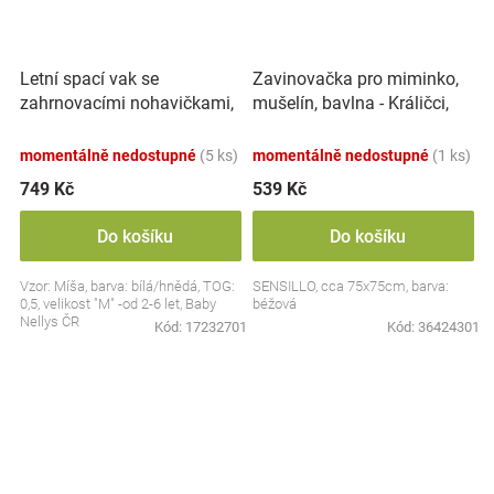
Letní spací vak se
Zavinovačka pro miminko,
zahrnovacími nohavičkami,
mušelín, bavlna - Králičci,
bavlna, Míša - bílý s
béžová
potiskem, M
momentálně nedostupné
(5 ks)
momentálně nedostupné
(1 ks)
749 Kč
539 Kč
Do košíku
Do košíku
Vzor: Míša, barva: bílá/hnědá, TOG:
SENSILLO, cca 75x75cm, barva:
0,5, velikost "M" -od 2-6 let, Baby
béžová
Nellys ČR
Kód:
17232701
Kód:
36424301