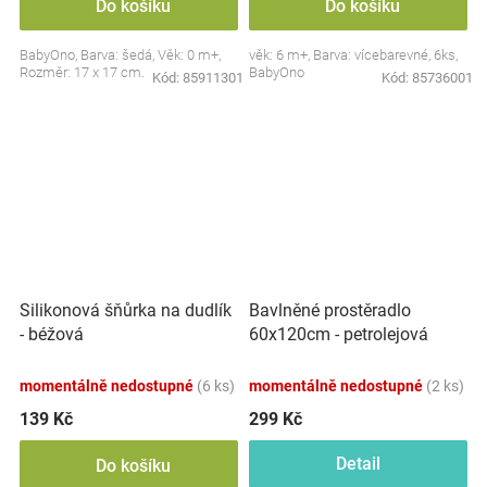
Do košíku
Do košíku
BabyOno, Barva: šedá, Věk: 0 m+,
věk: 6 m+, Barva: vícebarevné, 6ks,
Rozměr: 17 x 17 cm.
BabyOno
Kód:
85911301
Kód:
85736001
Silikonová šňůrka na dudlík
Bavlněné prostěradlo
- béžová
60x120cm - petrolejová
momentálně nedostupné
(6 ks)
momentálně nedostupné
(2 ks)
139 Kč
299 Kč
Detail
Do košíku