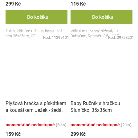
299 Kč
115 Kč
Do košíku
Do košíku
Tulilo, Věk: 0m+, Tulilo, barva: bílá,
Věk: 6 m+, barva: růžová/lila,
cca 35x35cm, CE
BabyOno, Rozměr: 3,5 x 10,5 cm
Kód:
11399101
Kód:
09758201
Plyšová hračka s pískátkem
Baby Ručník s hračkou
a kousátkem Ježek - šedá,
Sluníčko, 35x35cm
modrá
momentálně nedostupné
(6 ks)
momentálně nedostupné
(2 ks)
159 Kč
299 Kč