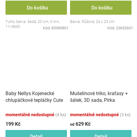
Do košíku
Do košíku
Tulilo, barva: šedá, 20 cm, 0 m+,
Barva: Růžová, 24 x 23 cm
11/4840
Kód:
85989801
Kód:
23652601
Baby Nellys Kojenecké
Mušelínové triko, kraťasy +
chlupáčkové tepláčky Cute
šátek, 3D sada, Pírka
Bunny - modré
Z&amp;Z, bílá/smetana
momentálně nedostupné
(4 ks)
momentálně nedostupné
(3 ks)
199 Kč
629 Kč
od
Detail
Detail