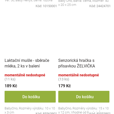
Vel. 50, Baby Nellys, barva: růžová
Baby Ono, Barva: černá, Rozměr: 40
x 20 x 25 cm
Kód:
10150001
Kód:
24424701
Laktační mušle - sběrače
Senzorická hračka s
mléka, 2 ks v balení
přísavkou ŽELVIČKA
momentálně nedostupné
momentálně nedostupné
(11 ks)
(13 ks)
189 Kč
179 Kč
Do košíku
Do košíku
BabyOno, Rozměry výrobku: 10 x 10
BabyOno, Rozměry výrobku: 15 x 10
x 3 cm
x 12 cm, Vhodné od 6 měsíců
Kód:
85563901
Kód:
85553901