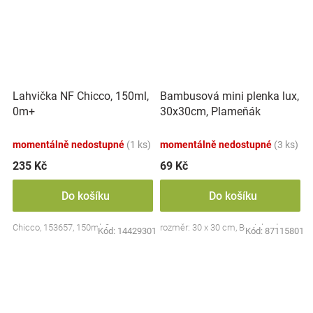
Lahvička NF Chicco, 150ml,
Bambusová mini plenka lux,
0m+
30x30cm, Plameňák
momentálně nedostupné
(1 ks)
momentálně nedostupné
(3 ks)
235 Kč
69 Kč
Do košíku
Do košíku
Chicco, 153657, 150ml, 0m+
rozměr: 30 x 30 cm, Bocioland
Kód:
14429301
Kód:
87115801