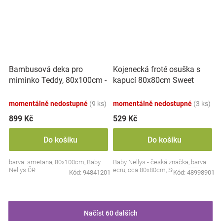
Bambusová deka pro
Kojenecká froté osuška s
miminko Teddy, 80x100cm -
kapucí 80x80cm Sweet
ecru. smetanová
dreams by TEDDY - ecru
momentálně nedostupné
(9 ks)
momentálně nedostupné
(3 ks)
899 Kč
529 Kč
Do košíku
Do košíku
barva: smetana, 80x100cm, Baby
Baby Nellys - česká značka, barva:
Nellys ČR
ecru, cca 80x80cm, Sweet TEDDY
Kód:
94841201
Kód:
48998901
Načíst 60 dalších