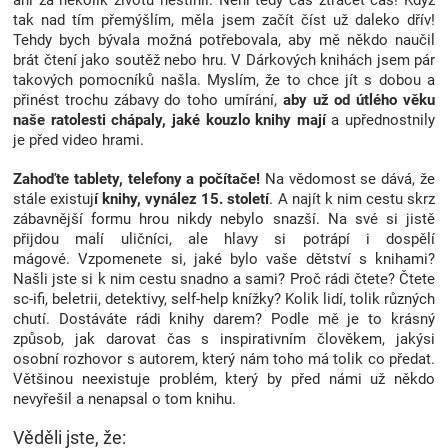
ani za několik životů nestihli. Není tedy čas ztrácet čas! Když
tak nad tím přemýšlím, měla jsem začít číst už daleko dřív!
Tehdy bych bývala možná potřebovala, aby mě někdo naučil
brát čtení jako soutěž nebo hru. V Dárkových knihách jsem pár
takových pomocníků našla. Myslím, že to chce jít s dobou a
přinést trochu zábavy do toho umírání,
aby už od útlého věku
naše ratolesti chápaly, jaké kouzlo knihy mají
a upřednostnily
je před video hrami.
Zahoďte tablety, telefony a počítače!
Na vědomost se dává, že
stále existuj
í knihy,
vynález 15. století
. A najít k nim cestu skrz
zábavnější formu hrou nikdy nebylo snazší. Na své si jistě
přijdou malí uličníci, ale hlavy si potrápí i dospělí
mágové. Vzpomenete si, jaké bylo vaše dětství s knihami?
Našli jste si k nim cestu snadno a sami? Proč rádi čtete? Čtete
sc-ifi, beletrii, detektivy, self-help knížky? Kolik lidí, tolik různých
chutí. Dostáváte rádi knihy darem? Podle mě je to krásný
způsob, jak darovat čas s inspirativním člověkem, jakýsi
osobní rozhovor s autorem, který nám toho má tolik co předat.
Většinou neexistuje problém, který by před námi už někdo
nevyřešil a nenapsal o tom knihu.
Věděli jste, že: