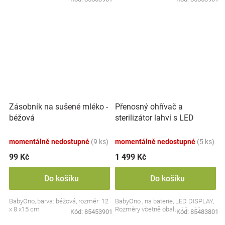
Přenosný ohřívač a
Zásobník na sušené mléko -
sterilizátor lahví s LED
béžová
displejem, bílý
momentálně nedostupné
(9 ks)
momentálně nedostupné
(5 ks)
99 Kč
1 499 Kč
Do košíku
Do košíku
BabyOno, barva: béžová, rozměr: 12
BabyOno , na baterie, LED DISPLAY,
x 8 x15 cm
Rozměry včetně obalu: 19 x 13 cm.
Kód:
85453901
Kód:
85483801