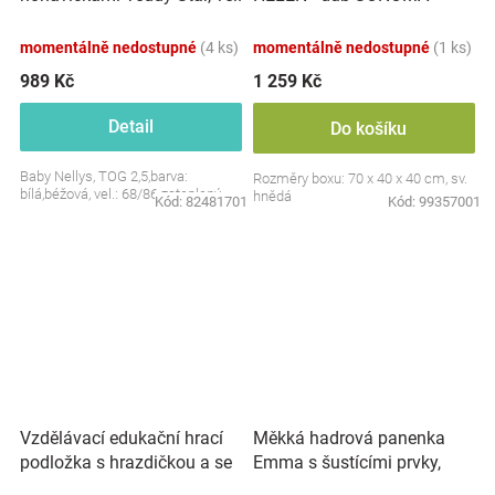
S, 68/86
momentálně nedostupné
(4 ks)
momentálně nedostupné
(1 ks)
989 Kč
1 259 Kč
Detail
Do košíku
Baby Nellys, TOG 2,5,barva:
Rozměry boxu: 70 x 40 x 40 cm, sv.
bílá,béžová, vel.: 68/86 zateplený
hnědá
Kód:
82481701
Kód:
99357001
Vzdělávací edukační hrací
Měkká hadrová panenka
podložka s hrazdičkou a se
Emma s šustícími prvky,
zvuky, Safari
modrá