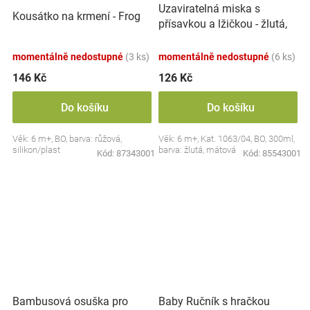
Uzaviratelná miska s
Kousátko na krmení - Frog
přísavkou a lžičkou - žlutá,
mátová
momentálně nedostupné
(3 ks)
momentálně nedostupné
(6 ks)
146 Kč
126 Kč
Do košíku
Do košíku
Věk: 6 m+, BO, barva: růžová,
Věk: 6 m+, Kat. 1063/04, BO, 300ml,
silikon/plast
barva: žlutá, mátová
Kód:
87343001
Kód:
85543001
Bambusová osuška pro
Baby Ručník s hračkou