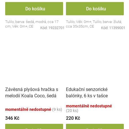
Do košíku
Do košíku
Tulilo, barva: šedá, modrá, cca 17
Tulilo, Věk: 0m+, Tulilo, barva: žlutá,
cm, Věk: 0m+, CE
cca 35x35cm, CE
Kód:
19232701
Kód:
11399001
Závěsná plyšová hračka s
Edukační senzorické
melodií Koala Coco, šedá
balónky, 6 ks v tašce
momentálně nedostupné
momentálně nedostupné
(9 ks)
(20 ks)
346 Kč
220 Kč