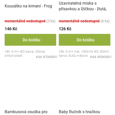
Uzaviratelná miska s
Kousátko na krmení - Frog
přísavkou a lžičkou - žlutá,
mátová
momentálně nedostupné
(3 ks)
momentálně nedostupné
(6 ks)
146 Kč
126 Kč
Do košíku
Do košíku
Věk: 6 m+, BO, barva: růžová,
Věk: 6 m+, Kat. 1063/04, BO, 300ml,
silikon/plast
barva: žlutá, mátová
Kód:
87343001
Kód:
85543001
Bambusová osuška pro
Baby Ručník s hračkou