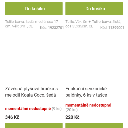
Do košíku
Do košíku
Tulilo, barva: šedá, modrá, cca 17
Tulilo, Věk: 0m+, Tulilo, barva: žlutá,
cm, Věk: 0m+, CE
cca 35x35cm, CE
Kód:
19232701
Kód:
11399001
Závěsná plyšová hračka s
Edukační senzorické
melodií Koala Coco, šedá
balónky, 6 ks v tašce
momentálně nedostupné
momentálně nedostupné
(9 ks)
(20 ks)
346 Kč
220 Kč