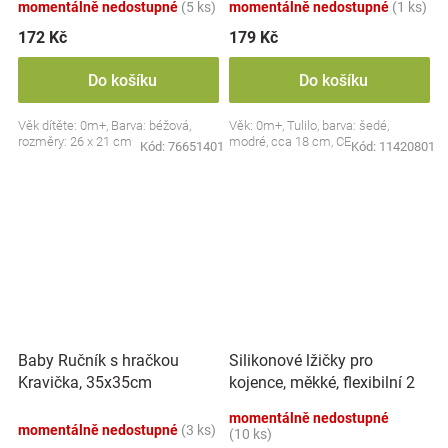
momentálně nedostupné
(5 ks)
momentálně nedostupné
(1 ks)
172 Kč
179 Kč
Do košíku
Do košíku
Věk dítěte: 0m+, Barva: béžová,
Věk: 0m+, Tulilo, barva: šedé,
rozměry: 26 x 21 cm
modré, cca 18 cm, CE
Kód:
76651401
Kód:
11420801
Silikonové lžičky pro
Baby Ručník s hračkou
kojence, měkké, flexibilní 2
Kravička, 35x35cm
ks, růžová/lila
momentálně nedostupné
momentálně nedostupné
(3 ks)
(10 ks)