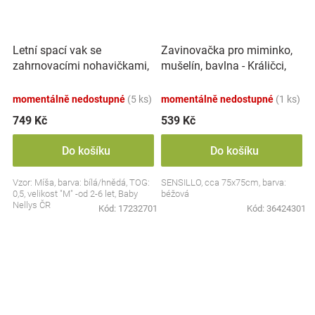
Letní spací vak se
Zavinovačka pro miminko,
zahrnovacími nohavičkami,
mušelín, bavlna - Králičci,
bavlna, Míša - bílý s
béžová
potiskem, M
momentálně nedostupné
(5 ks)
momentálně nedostupné
(1 ks)
749 Kč
539 Kč
Do košíku
Do košíku
Vzor: Míša, barva: bílá/hnědá, TOG:
SENSILLO, cca 75x75cm, barva:
0,5, velikost "M" -od 2-6 let, Baby
béžová
Nellys ČR
Kód:
17232701
Kód:
36424301