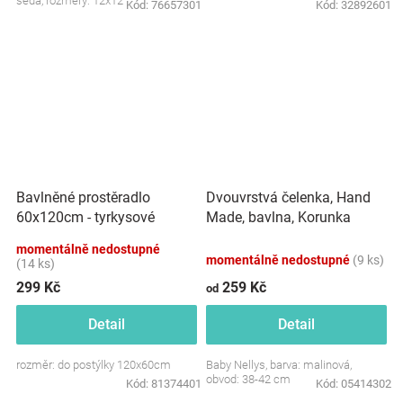
šedá, rozměry: 12x12 cm.
Kód:
76657301
Kód:
32892601
Dvouvrstvá čelenka, Hand
Bavlněné prostěradlo
Made, bavlna, Korunka
60x120cm - tyrkysové
STAR - malinová, 80/98
momentálně nedostupné
momentálně nedostupné
(9 ks)
(14 ks)
299 Kč
259 Kč
od
Detail
Detail
rozměr: do postýlky 120x60cm
Baby Nellys, barva: malinová,
obvod: 38-42 cm
Kód:
81374401
Kód:
05414302