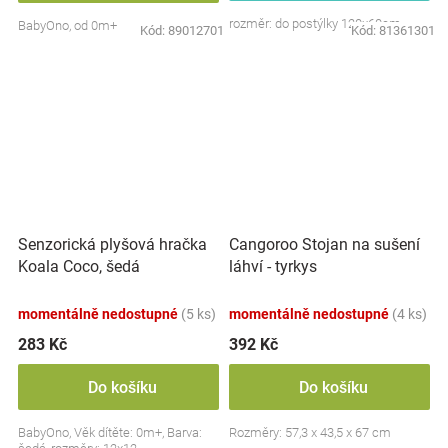
rozměr: do postýlky 120x60cm
BabyOno, od 0m+
Kód:
89012701
Kód:
81361301
Senzorická plyšová hračka
Cangoroo Stojan na sušení
Koala Coco, šedá
láhví - tyrkys
momentálně nedostupné
(5 ks)
momentálně nedostupné
(4 ks)
283 Kč
392 Kč
Do košíku
Do košíku
BabyOno, Věk dítěte: 0m+, Barva:
Rozměry: 57,3 x 43,5 x 67 cm