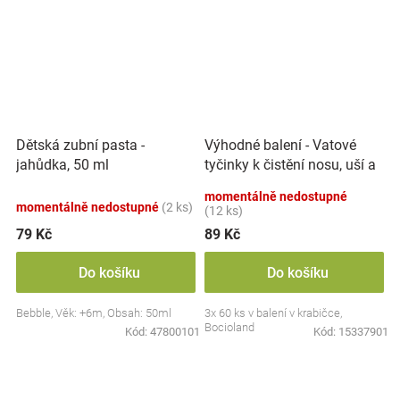
Výhodné balení - Vatové
Dětská zubní pasta -
tyčinky k čistění nosu, uší a
jahůdka, 50 ml
pupíku, 3x 60 ks
momentálně nedostupné
momentálně nedostupné
(2 ks)
(12 ks)
79 Kč
89 Kč
Do košíku
Do košíku
Bebble, Věk: +6m, Obsah: 50ml
3x 60 ks v balení v krabičce,
Bocioland
Kód:
47800101
Kód:
15337901