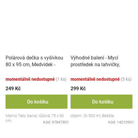
Polárová dečka s vyšívkou
Výhodné balení - Mycí
80 x 95 cm, Medvídek -
prostředek na lahvičky,
růžový
savičky a hračky - 3x 500 ml
momentálně nedostupné
(1 ks)
momentálně nedostupné
(5 ks)
249 Kč
299 Kč
Do košíku
Do košíku
Mamo Tato, barva: růžová, 75 x 90
objem: 3x 500 ml, Bebble
cm.
Kód:
97847801
Kód:
14210901