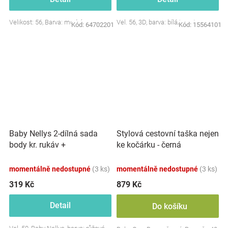
Velikost: 56, Barva: modrá
Vel. 56, 3D, barva: bílá/smetana
Kód:
64702201
Kód:
15564101
Baby Nellys 2-dílná sada
Stylová cestovní taška nejen
body kr. rukáv +
ke kočárku - černá
polodupačky, růžová - Baby
Little Star
momentálně nedostupné
(3 ks)
momentálně nedostupné
(3 ks)
319 Kč
879 Kč
Detail
Do košíku