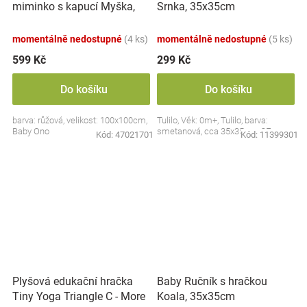
miminko s kapucí Myška,
Srnka, 35x35cm
100x100cm - růžová
momentálně nedostupné
(4 ks)
momentálně nedostupné
(5 ks)
599 Kč
299 Kč
Do košíku
Do košíku
barva: růžová, velikost: 100x100cm,
Tulilo, Věk: 0m+, Tulilo, barva:
Baby Ono
smetanová, cca 35x35cm, CE
Kód:
47021701
Kód:
11399301
Plyšová edukační hračka
Baby Ručník s hračkou
Tiny Yoga Triangle C - More
Koala, 35x35cm