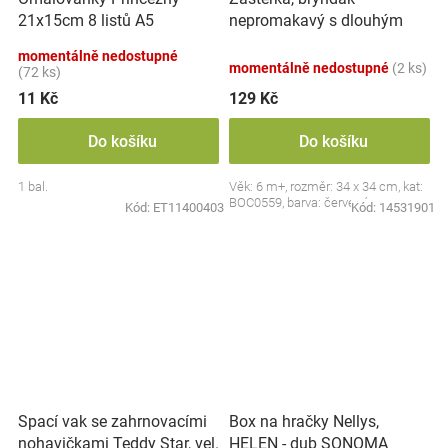
nepromakavý s dlouhým
21x15cm 8 listů A5
rukávem, Jahůdka, červený
momentálně nedostupné
momentálně nedostupné
(2 ks)
(72 ks)
11 Kč
129 Kč
Do košíku
Do košíku
1 bal.
Věk: 6 m+, rozměr: 34 x 34 cm, kat:
BOC0559, barva: červená
Kód:
ET11400403
Kód:
14531901
Spací vak se zahrnovacími
Box na hračky Nellys,
nohavičkami Teddy Star, vel.
HELEN - dub SONOMA