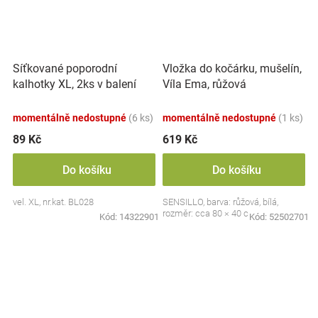
Síťkované poporodní
Vložka do kočárku, mušelín,
kalhotky XL, 2ks v balení
Víla Ema, růžová
momentálně nedostupné
(6 ks)
momentálně nedostupné
(1 ks)
89 Kč
619 Kč
Do košíku
Do košíku
vel. XL, nr.kat. BL028
SENSILLO, barva: růžová, bílá,
rozměr: cca 80 × 40 cm
Kód:
14322901
Kód:
52502701