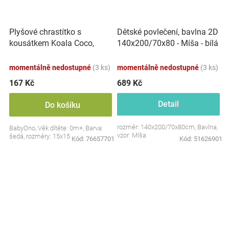
Plyšové chrastítko s
Dětské povlečení, bavlna 2D
kousátkem Koala Coco,
140x200/70x80 - Míša - bílá
šedá
s potiskem
momentálně nedostupné
(3 ks)
momentálně nedostupné
(3 ks)
167 Kč
689 Kč
Detail
Do košíku
rozměr: 140x200/70x80cm, Bavlna,
BabyOno, Věk dítěte: 0m+, Barva:
vzor: Míša
šedá, rozměry: 15x15 cm.
Kód:
76657701
Kód:
51626901