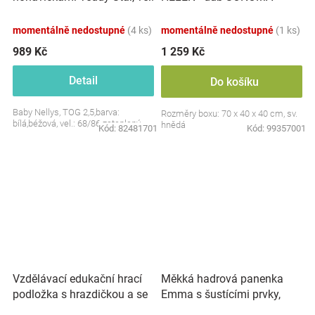
S, 68/86
momentálně nedostupné
(4 ks)
momentálně nedostupné
(1 ks)
989 Kč
1 259 Kč
Detail
Do košíku
Baby Nellys, TOG 2,5,barva:
Rozměry boxu: 70 x 40 x 40 cm, sv.
bílá,béžová, vel.: 68/86 zateplený
hnědá
Kód:
82481701
Kód:
99357001
Vzdělávací edukační hrací
Měkká hadrová panenka
podložka s hrazdičkou a se
Emma s šustícími prvky,
zvuky, Safari
modrá