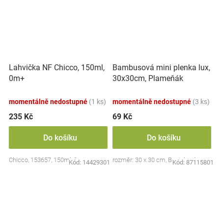
Lahvička NF Chicco, 150ml,
Bambusová mini plenka lux,
0m+
30x30cm, Plameňák
momentálně nedostupné
(1 ks)
momentálně nedostupné
(3 ks)
235 Kč
69 Kč
Do košíku
Do košíku
Chicco, 153657, 150ml, 0m+
rozměr: 30 x 30 cm, Bocioland
Kód:
14429301
Kód:
87115801