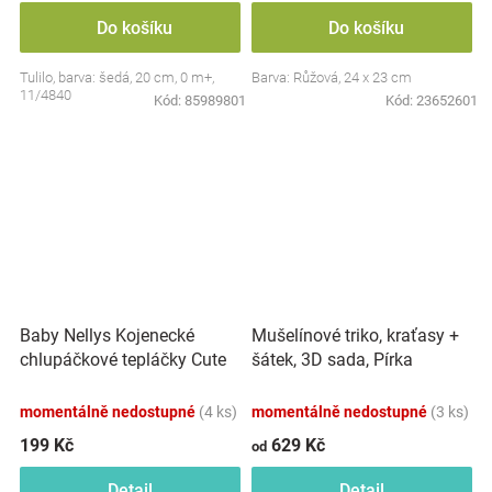
Do košíku
Do košíku
Tulilo, barva: šedá, 20 cm, 0 m+,
Barva: Růžová, 24 x 23 cm
11/4840
Kód:
85989801
Kód:
23652601
Baby Nellys Kojenecké
Mušelínové triko, kraťasy +
chlupáčkové tepláčky Cute
šátek, 3D sada, Pírka
Bunny - modré
Z&amp;Z, bílá/smetana
momentálně nedostupné
(4 ks)
momentálně nedostupné
(3 ks)
199 Kč
629 Kč
od
Detail
Detail