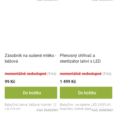
Přenosný ohřívač a
Zásobník na sušené mléko -
sterilizátor lahví s LED
béžová
displejem, bílý
momentálně nedostupné
(9 ks)
momentálně nedostupné
(5 ks)
99 Kč
1 499 Kč
Do košíku
Do košíku
BabyOno, barva: béžová, rozměr: 12
BabyOno , na baterie, LED DISPLAY,
x 8 x15 cm
Rozměry včetně obalu: 19 x 13 cm.
Kód:
85453901
Kód:
85483801