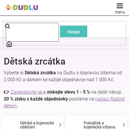
Přejít
na
obsah
Dětské
Hledat
a
kojenecké
Dětská zrcátka
oblečení
Vyberte si
Dětská zrcátka
na Dudlu s dopravou zdarma od
2 000 Kč a dárkem ke každé objednávce nad 1 000 Kč.
Pokojíček
👉
Zaregistrujte se
a
získejte slevu 1 - 5 %
na další nákup.
a
20 % zisku z každé objednávky
posíláme na
nadaci Radost
dětem.
kojenecká
Dětské a kojenecké
Pokojíček a
oblečení
kojenecká výbava
výbava