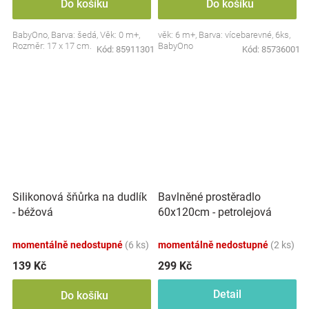
Do košíku
Do košíku
BabyOno, Barva: šedá, Věk: 0 m+,
věk: 6 m+, Barva: vícebarevné, 6ks,
Rozměr: 17 x 17 cm.
BabyOno
Kód:
85911301
Kód:
85736001
Silikonová šňůrka na dudlík
Bavlněné prostěradlo
- béžová
60x120cm - petrolejová
momentálně nedostupné
(6 ks)
momentálně nedostupné
(2 ks)
139 Kč
299 Kč
Detail
Do košíku