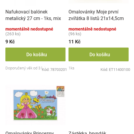
r
t
Značky
o
ů
Nafukovací balónek
Omalovánky Moje první
d
metalický 27 cm - 1ks, mix
zvířátka 8 listů 21x14,5cm
u
Blog
barev
MPZ
k
momentálně nedostupné
momentálně nedostupné
t
(263 ks)
(96 ks)
Hračkářství
ů
9 Kč
11 Kč
Přihlášení
Do košíku
Do košíku
Doporučený věk od 3 let
1ks
Kód:
78703201
Kód:
ET11400100
Zástěrka, bryndák
Omalovánky Princezny