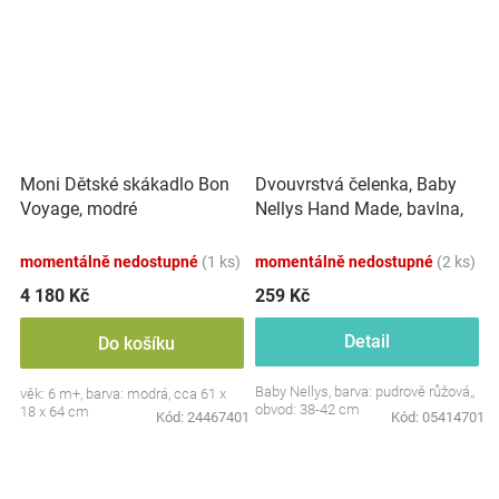
Dvouvrstvá čelenka, Baby
Moni Dětské skákadlo Bon
Nellys Hand Made, bavlna,
Voyage, modré
Korunka STAR - pudrově
růžová, 80/98
momentálně nedostupné
(1 ks)
momentálně nedostupné
(2 ks)
4 180 Kč
259 Kč
Detail
Do košíku
Baby Nellys, barva: pudrově růžová,,
věk: 6 m+, barva: modrá, cca 61 x
obvod: 38-42 cm
18 x 64 cm
Kód:
24467401
Kód:
05414701