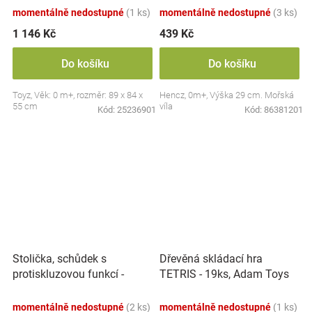
momentálně nedostupné
(1 ks)
momentálně nedostupné
(3 ks)
1 146 Kč
439 Kč
Do košíku
Do košíku
Toyz, Věk: 0 m+, rozměr: 89 x 84 x
Hencz, 0m+, Výška 29 cm. Mořská
55 cm
víla
Kód:
25236901
Kód:
86381201
Stolička, schůdek s
Dřevěná skládací hra
protiskluzovou funkcí -
TETRIS - 19ks, Adam Toys
Hippo - bílá
momentálně nedostupné
(2 ks)
momentálně nedostupné
(1 ks)