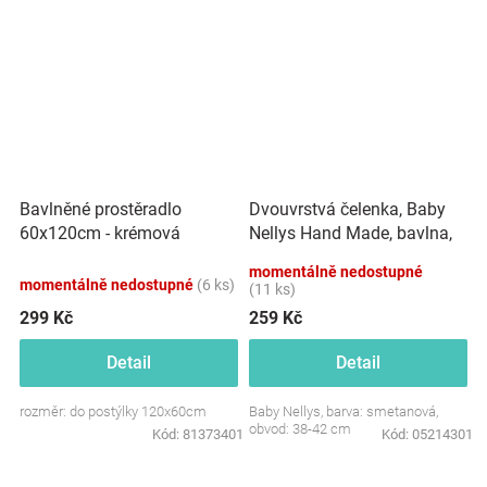
Dvouvrstvá čelenka, Baby
Bavlněné prostěradlo
Nellys Hand Made, bavlna,
60x120cm - krémová
Korunka STAR - smetanová,
momentálně nedostupné
80/98
momentálně nedostupné
(6 ks)
(11 ks)
299 Kč
259 Kč
Detail
Detail
rozměr: do postýlky 120x60cm
Baby Nellys, barva: smetanová,
obvod: 38-42 cm
Kód:
81373401
Kód:
05214301