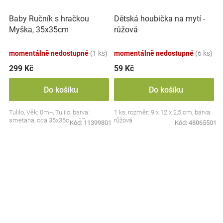
Baby Ručník s hračkou
Dětská houbička na mytí -
Myška, 35x35cm
růžová
momentálně nedostupné
(1 ks)
momentálně nedostupné
(6 ks)
299 Kč
59 Kč
Do košíku
Do košíku
Tulilo, Věk: 0m+, Tulilo, barva:
1 ks, rozměr: 9 x 12 x 2,5 cm, barva:
smetana, cca 35x35cm, CE
růžová
Kód:
11399801
Kód:
48065501