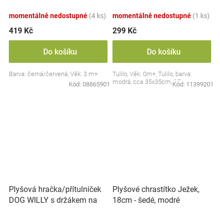
Collection - černá/červená,
BabyOno
momentálně nedostupné
(4 ks)
momentálně nedostupné
(1 ks)
419 Kč
299 Kč
Do košíku
Do košíku
Barva: černá/červená, Věk: 3 m+
Tulilo, Věk: 0m+, Tulilo, barva:
modrá, cca 35x35cm, CE
Kód:
08865901
Kód:
11399201
Plyšová hračka/přítulníček
Plyšové chrastítko Ježek,
DOG WILLY s držákem na
18cm - šedé, modré
dudlík BabyOno, béžový