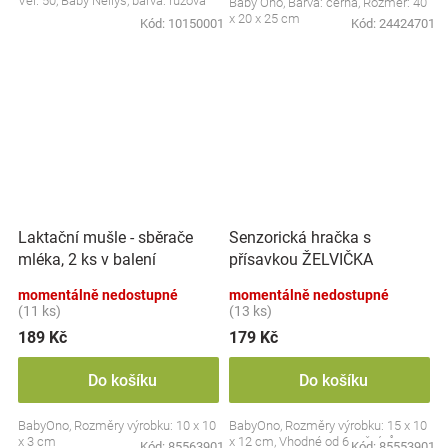
Vel. 50, Baby Nellys, barva: růžová
Baby Ono, Barva: černá, Rozměr: 40
x 20 x 25 cm
Kód:
10150001
Kód:
24424701
Laktační mušle - sběrače
Senzorická hračka s
mléka, 2 ks v balení
přísavkou ŽELVIČKA
momentálně nedostupné
momentálně nedostupné
(11 ks)
(13 ks)
189 Kč
179 Kč
Do košíku
Do košíku
BabyOno, Rozměry výrobku: 10 x 10
BabyOno, Rozměry výrobku: 15 x 10
x 3 cm
x 12 cm, Vhodné od 6 měsíců
Kód:
85563901
Kód:
85553901