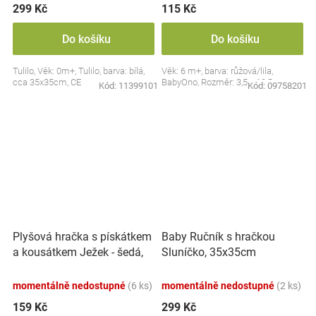
299 Kč
115 Kč
Do košíku
Do košíku
Tulilo, Věk: 0m+, Tulilo, barva: bílá,
Věk: 6 m+, barva: růžová/lila,
cca 35x35cm, CE
BabyOno, Rozměr: 3,5 x 10,5 cm
Kód:
11399101
Kód:
09758201
Plyšová hračka s pískátkem
Baby Ručník s hračkou
a kousátkem Ježek - šedá,
Sluníčko, 35x35cm
modrá
momentálně nedostupné
(6 ks)
momentálně nedostupné
(2 ks)
159 Kč
299 Kč