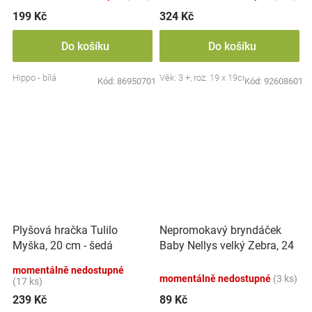
199 Kč
324 Kč
Do košíku
Do košíku
Hippo - bílá
Věk: 3 +, roz. 19 x 19cm
Kód:
86950701
Kód:
92608601
Nepromokavý bryndáček
Plyšová hračka Tulilo
Baby Nellys velký Zebra, 24
Myška, 20 cm - šedá
x 23 cm - růžová
momentálně nedostupné
momentálně nedostupné
(3 ks)
(17 ks)
239 Kč
89 Kč