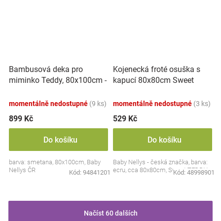
Bambusová deka pro
Kojenecká froté osuška s
miminko Teddy, 80x100cm -
kapucí 80x80cm Sweet
ecru. smetanová
dreams by TEDDY - ecru
momentálně nedostupné
(9 ks)
momentálně nedostupné
(3 ks)
899 Kč
529 Kč
Do košíku
Do košíku
barva: smetana, 80x100cm, Baby
Baby Nellys - česká značka, barva:
Nellys ČR
ecru, cca 80x80cm, Sweet TEDDY
Kód:
94841201
Kód:
48998901
Načíst 60 dalších