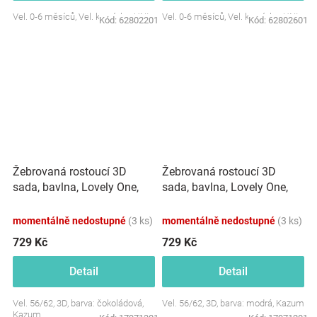
Vel. 0-6 měsíců, Vel. komínku: UNI
Vel. 0-6 měsíců, Vel. komínku: UNI
Kód:
62802201
Kód:
62802601
Žebrovaná rostoucí 3D
Žebrovaná rostoucí 3D
sada, bavlna, Lovely One,
sada, bavlna, Lovely One,
čokoládová
modrá
momentálně nedostupné
(3 ks)
momentálně nedostupné
(3 ks)
729 Kč
729 Kč
Detail
Detail
Vel. 56/62, 3D, barva: čokoládová,
Vel. 56/62, 3D, barva: modrá, Kazum
Kazum