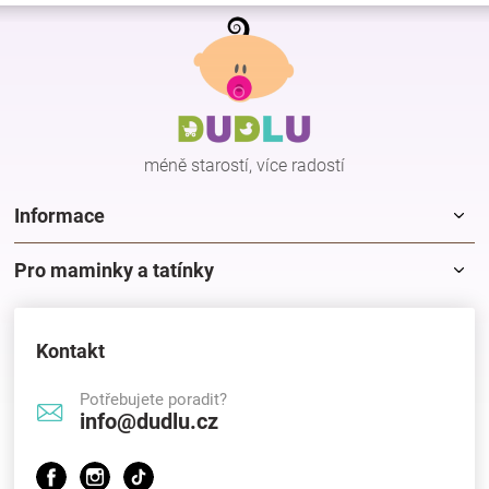
a
á
Z
c
n
á
í
í
p
p
r
a
v
t
k
í
y
méně starostí, více radostí
v
ý
p
Informace
i
s
Pro maminky a tatínky
u
Kontakt
Potřebujete poradit?
info@dudlu.cz