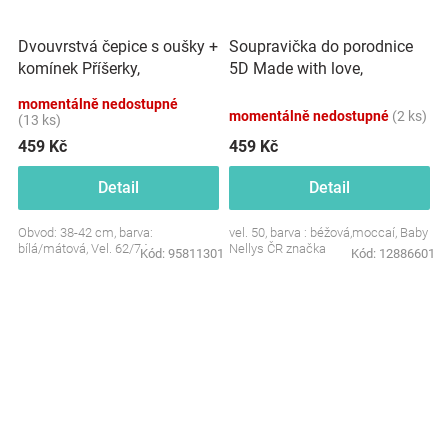
Dvouvrstvá čepice s oušky +
Soupravička do porodnice
komínek Příšerky,
5D Made with love,
bílá/mátová
béžová,mocca
momentálně nedostupné
momentálně nedostupné
(2 ks)
(13 ks)
459 Kč
459 Kč
Detail
Detail
Obvod: 38-42 cm, barva:
vel. 50, barva : béžová,moccaí, Baby
bílá/mátová, Vel. 62/74
Nellys ČR značka
Kód:
95811301
Kód:
12886601