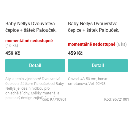
Baby Nellys Dvouvrstvá
Baby Nellys Dvouvrstvá
čepice + šátek Palouček,
čepice + šátek Palouček,
mátová, 92/98
smetanová, vel. 92/98
momentálně nedostupné
momentálně nedostupné
(6 ks)
(16 ks)
459 Kč
459 Kč
Detail
Detail
Styl a teplo v jednom! Dvouvrstvá
Obvod: 48-50 cm, barva:
čepice s šátkem Palouček od Baby
smetanová, Vel. 92/98
Nellys je ideální volbou pro
chladnější dny. Měkký materiál a
praktický design zajistí, že vaše
Kód:
97710901
Kód:
95721001
děťátko bude...