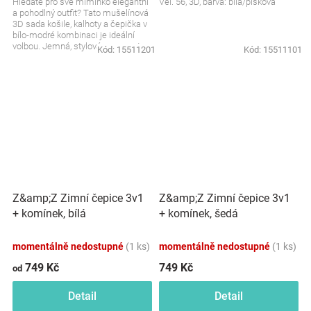
Hledáte pro své miminko elegantní
Vel. 56, 3D, barva: bílá/písková
a pohodlný outfit? Tato mušelínová
3D sada košile, kalhoty a čepička v
bílo-modré kombinaci je ideální
volbou. Jemná, stylová a naprosto...
Kód:
15511201
Kód:
15511101
Z&amp;Z Zimní čepice 3v1
Z&amp;Z Zimní čepice 3v1
+ komínek, bílá
+ komínek, šedá
momentálně nedostupné
(1 ks)
momentálně nedostupné
(1 ks)
749 Kč
749 Kč
od
Detail
Detail