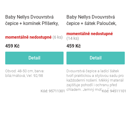
Baby Nellys Dvouvrstvá
Baby Nellys Dvouvrstvá
čepice + komínek Příšerky,
čepice + šátek Palouček,
bílá/mátová, vel. 92/98
grafit, vel. 92/98
momentálně nedostupné
momentálně nedostupné
(6 ks)
(14 ks)
459 Kč
459 Kč
Detail
Detail
Obvod: 48-50 cm, barva:
Dvouvrstvá čepice a ladící šátek
bílá/mátová, Vel. 92/98
tvoří praktickou a stylovou sadu pro
každodenní nošení. Měkký materiál
zajišťuje pohodlí i ochranu před
chladem. Jemný motiv přírody
Kód:
95711301
Kód:
94511101
dodává...