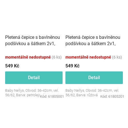
Pletená čepice s bavlněnou
Pletená čepice s bavlněnou
podšívkou a šátkem 2v1,
podšívkou a šátkem 2v1,
Teddy Hand made -
Teddy Hand made - růžová
petrolejová
momentálně nedostupné
(6 ks)
momentálně nedostupné
(6 ks)
549 Kč
549 Kč
Detail
Detail
Baby Nellys, Obvod: 36-42cm, vel.
Baby Nellys, Obvod: 36-42cm, vel.
56/62, Barva: petrolejová
56/62, Barva: růžová
Kód:
61805001
Kód:
61805201