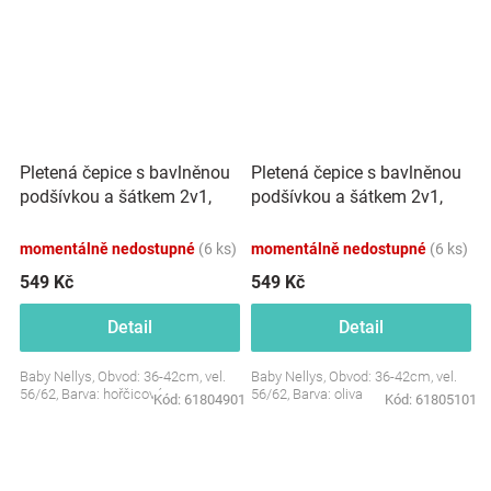
Pletená čepice s bavlněnou
Pletená čepice s bavlněnou
podšívkou a šátkem 2v1,
podšívkou a šátkem 2v1,
Teddy Hand made -
Teddy Hand made - oliva
hořčicová
momentálně nedostupné
(6 ks)
momentálně nedostupné
(6 ks)
549 Kč
549 Kč
Detail
Detail
Baby Nellys, Obvod: 36-42cm, vel.
Baby Nellys, Obvod: 36-42cm, vel.
56/62, Barva: hořčicová
56/62, Barva: oliva
Kód:
61804901
Kód:
61805101