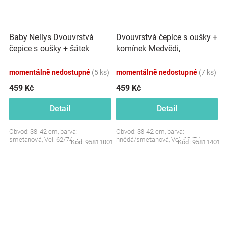
Baby Nellys Dvouvrstvá
Dvouvrstvá čepice s oušky +
čepice s oušky + šátek
komínek Medvědi,
Palouček, smetanová
hnědá/smetanová
momentálně nedostupné
(5 ks)
momentálně nedostupné
(7 ks)
459 Kč
459 Kč
Detail
Detail
Obvod: 38-42 cm, barva:
Obvod: 38-42 cm, barva:
smetanová, Vel. 62/74
hnědá/smetanová, Vel. 62/74
Kód:
95811001
Kód:
95811401