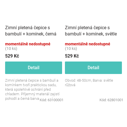
Zimní pletená čepice s
Zimní pletená čepice s
bambulí + komínek, světle
bambulí + komínek, černá
růžová
momentálně nedostupné
momentálně nedostupné
(10 ks)
(10 ks)
529 Kč
529 Kč
Detail
Detail
Zimní pletená čepice s bambulí a
Obvod: 48-50cm, Barva: světle
komínkem tvoří praktickou sadu,
růžová
která spolehlivě ochrání před
chladem. Příjemný materiál zajistí
pohodlí a černá barva se snadno
Kód:
63100001
Kód:
62801001
kombinuje s...