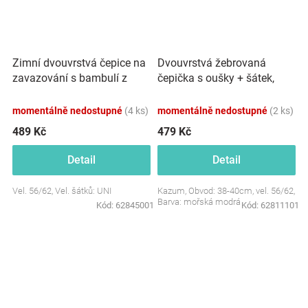
Zimní dvouvrstvá čepice na
Dvouvrstvá žebrovaná
zavazování s bambulí z
čepička s oušky + šátek,
kožešinky + šátek Z&amp;Z,
Lovely One, mořská modrá
béžová
momentálně nedostupné
(4 ks)
momentálně nedostupné
(2 ks)
489 Kč
479 Kč
Detail
Detail
Vel. 56/62, Vel. šátků: UNI
Kazum, Obvod: 38-40cm, vel. 56/62,
Barva: mořská modrá
Kód:
62845001
Kód:
62811101