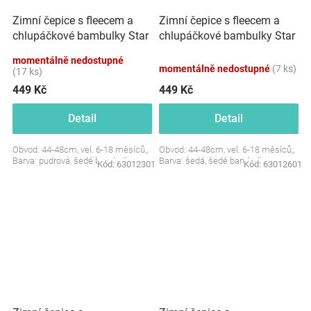
Zimní čepice s fleecem a
Zimní čepice s fleecem a
chlupáčkové bambulky Star
chlupáčkové bambulky Star
+ komínek - pudrová
+ komínek - šedá, BABY
momentálně nedostupné
NELLYS
momentálně nedostupné
(7 ks)
(17 ks)
449 Kč
449 Kč
Detail
Detail
Obvod: 44-48cm, vel. 6-18 měsíců,,
Obvod: 44-48cm, vel. 6-18 měsíců,,
Barva: pudrová, šedé bambulky
Barva: šedá, šedé bambulky
Kód:
63012301
Kód:
63012601