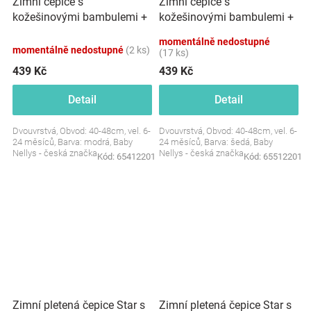
Zimní čepice s
Zimní čepice s
kožešinovými bambulemi +
kožešinovými bambulemi +
šál Baby Nellys Star -
šál Baby Nellys Star - šedá,
momentálně nedostupné
modrá, 6/24 měsíců
6/24 měsíců
momentálně nedostupné
(2 ks)
(17 ks)
439 Kč
439 Kč
Detail
Detail
Dvouvrstvá, Obvod: 40-48cm, vel. 6-
Dvouvrstvá, Obvod: 40-48cm, vel. 6-
24 měsíců, Barva: modrá, Baby
24 měsíců, Barva: šedá, Baby
Nellys - česká značka
Nellys - česká značka
Kód:
65412201
Kód:
65512201
Zimní pletená čepice Star s
Zimní pletená čepice Star s