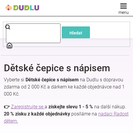
Přejít
na
obsah
Dětské
Hledat
a
kojenecké
Dětské čepice s nápisem
oblečení
Vyberte si
Dětské čepice s nápisem
na Dudlu s dopravou
Pokojíček
zdarma od 2 000 Kč a dárkem ke každé objednávce nad 1
000 Kč.
a
👉
Zaregistrujte se
a
získejte slevu 1 - 5 %
na další nákup.
20 % zisku z každé objednávky
posíláme na
nadaci Radost
kojenecká
dětem.
výbava