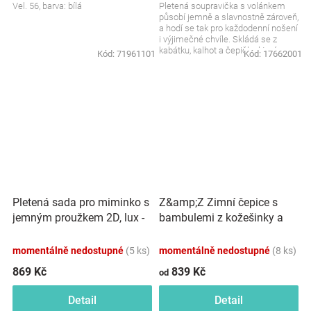
Vel. 56, barva: bílá
Pletená soupravička s volánkem
působí jemně a slavnostně zároveň,
a hodí se tak pro každodenní nošení
i výjimečné chvíle. Skládá se z
kabátku, kalhot a čepičky, které
Kód:
71961101
Kód:
17662001
spolu...
Pletená sada pro miminko s
Z&amp;Z Zimní čepice s
jemným proužkem 2D, lux -
bambulemi z kožešinky a
růžová, bílá
šálou 2V1, šedá
momentálně nedostupné
(5 ks)
momentálně nedostupné
(8 ks)
869 Kč
839 Kč
od
Detail
Detail