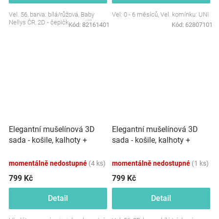
Vel. 56, barva: bílá/růžová, Baby
Vel: 0 - 6 měsíců, Vel. komínku: UNI
Nellys ČR, 2D - čepička+svetřík
Kód:
82161401
Kód:
62807101
Elegantní mušelínová 3D
Elegantní mušelínová 3D
sada - košile, kalhoty +
sada - košile, kalhoty +
čepice, 3D sada, bílá/modrá
čepice, 3D sada,
bílá/písková
momentálně nedostupné
(4 ks)
momentálně nedostupné
(1 ks)
799 Kč
799 Kč
Detail
Detail