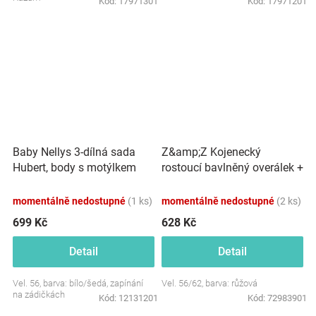
Kód:
17971301
Kód:
17971201
Baby Nellys 3-dílná sada
Z&amp;Z Kojenecký
Hubert, body s motýlkem
rostoucí bavlněný overálek +
dl.rukáv, tepláčky a čepička -
čepička, růžový
šedý
momentálně nedostupné
(1 ks)
momentálně nedostupné
(2 ks)
699 Kč
628 Kč
Detail
Detail
Vel. 56, barva: bílo/šedá, zapínání
Vel. 56/62, barva: růžová
na zádičkách
Kód:
12131201
Kód:
72983901