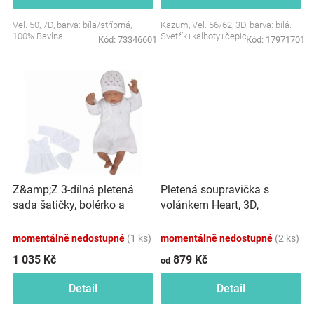
Značky
Vel. 50, 7D, barva: bílá/stříbrná,
Kazum, Vel. 56/62, 3D, barva: bílá.
100% Bavlna
Svetřík+kalhoty+čepice.
Kód:
73346601
Kód:
17971701
Blog
Hračkářství
Přihlášení
Z&amp;Z 3-dílná pletená
Pletená soupravička s
sada šatičky, bolérko a
volánkem Heart, 3D,
čepička - bílá
kabátek, kalhoty a čepička,
růžová/béžová
momentálně nedostupné
(1 ks)
momentálně nedostupné
(2 ks)
1 035 Kč
879 Kč
od
Detail
Detail