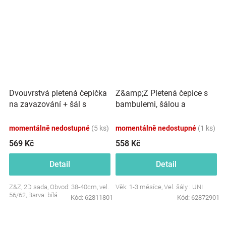
Dvouvrstvá pletená čepička
Z&amp;Z Pletená čepice s
na zavazování + šál s
bambulemi, šálou a
bambulky, bílá
rukavičky 3v1, růžová
momentálně nedostupné
(5 ks)
momentálně nedostupné
(1 ks)
569 Kč
558 Kč
Detail
Detail
Z&Z, 2D sada, Obvod: 38-40cm, vel.
Věk: 1-3 měsíce, Vel. šály : UNI
56/62, Barva: bílá
Kód:
62811801
Kód:
62872901