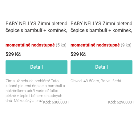
BABY NELLYS Zimní pletená
BABY NELLYS Zimní pletená
čepice s bambulí + komínek,
čepice s bambulí + komínek,
smetanová
šedá
momentálně nedostupné
(5 ks)
momentálně nedostupné
(9 ks)
529 Kč
529 Kč
Detail
Detail
Zima už nebude problém! Tato
Obvod: 48-50cm, Barva: šedá
krásná pletená čepice s bambulí a
nákrčníkem udrží vaše děťátko
pěkně v teple i během chladných
dnů. Měkoučký a pružný materiál se
Kód:
63000001
Kód:
62900001
postará o...