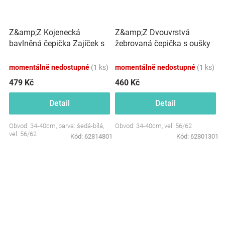
Z&amp;Z Kojenecká
Z&amp;Z Dvouvrstvá
bavlněná čepička Zajíček s
žebrovaná čepička s oušky
nákrčníkem, šedá/bílá
+ šátek, čokoládová
momentálně nedostupné
(1 ks)
momentálně nedostupné
(1 ks)
479 Kč
460 Kč
Detail
Detail
Obvod: 34-40cm, barva: šedá-bílá,
Obvod: 34-40cm, vel. 56/62
vel. 56/62
Kód:
62814801
Kód:
62801301