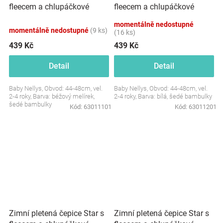
fleecem a chlupáčkové
fleecem a chlupáčkové
bambulky+komínek 2D
bambulky+komínek 2D
momentálně nedostupné
sada, béžový melírek
sada, bílá
momentálně nedostupné
(9 ks)
(16 ks)
439 Kč
439 Kč
Detail
Detail
Baby Nellys, Obvod: 44-48cm, vel.
Baby Nellys, Obvod: 44-48cm, vel.
2-4 roky, Barva: béžový melírek,
2-4 roky, Barva: bílá, šedé bambulky
šedé bambulky
Kód:
63011101
Kód:
63011201
Zimní pletená čepice Star s
Zimní pletená čepice Star s