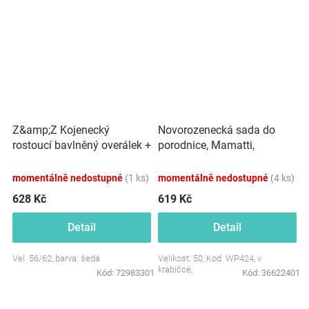
Z&amp;Z Kojenecký
Novorozenecká sada do
rostoucí bavlněný overálek +
porodnice, Mamatti,
čepička, šedý
smetanová/růžová -
Pampeliška, vel. 50
momentálně nedostupné
(1 ks)
momentálně nedostupné
(4 ks)
628 Kč
619 Kč
Detail
Detail
Vel. 56/62, barva: šedá
Velikost: 50, Kod: WP424, v
krabičce,
Kód:
72983301
Kód:
36622401