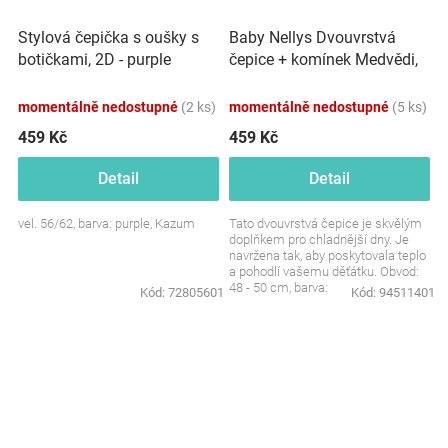
Baby Nellys Dvouvrstvá
Stylová čepička s oušky s
čepice + komínek Medvědi,
botičkami, 2D - purple
hnědá/smetanová, vel.
92/98
momentálně nedostupné
(2 ks)
momentálně nedostupné
(5 ks)
459 Kč
459 Kč
Detail
Detail
vel. 56/62, barva: purple, Kazum
Tato dvouvrstvá čepice je skvělým
doplňkem pro chladnější dny. Je
navržena tak, aby poskytovala teplo
a pohodlí vašemu děťátku. Obvod:
48 - 50 cm, barva:
Kód:
72805601
Kód:
94511401
hnědá/smetanová,...