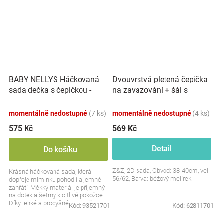
BABY NELLYS Háčkovaná
Dvouvrstvá pletená čepička
sada dečka s čepičkou -
na zavazování + šál s
šedá
bambulky, béžový melírek
momentálně nedostupné
(7 ks)
momentálně nedostupné
(4 ks)
575 Kč
569 Kč
Detail
Do košíku
Z&Z, 2D sada, Obvod: 38-40cm, vel.
Krásná háčkovaná sada, která
56/62, Barva: béžový melírek
dopřeje miminku pohodlí a jemné
zahřátí. Měkký materiál je příjemný
na dotek a šetrný k citlivé pokožce.
Díky lehké a prodyšné struktuře je
Kód:
93521701
Kód:
62811701
ideální...