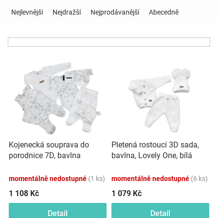
Ř
a
Nejlevnější
Nejdražší
Nejprodávanější
Abecedně
z
Hračky
e
n
a
í
V
p
ý
r
zábava
p
o
i
d
pro
s
u
p
k
děti
r
t
o
ů
Kojenecká souprava do
Pletená rostoucí 3D sada,
d
Těhotenské
porodnice 7D, bavlna
bavlna, Lovely One, bílá
u
Kazum, Krajina - bílá
k
oblečení
momentálně nedostupné
(1 ks)
momentálně nedostupné
(6 ks)
t
ů
1 108 Kč
1 079 Kč
Novinky
Detail
Detail