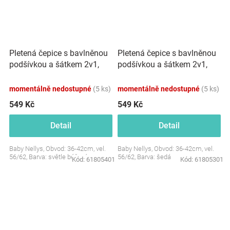
Pletená čepice s bavlněnou
Pletená čepice s bavlněnou
podšívkou a šátkem 2v1,
podšívkou a šátkem 2v1,
Teddy Hand made - světle
Teddy Hand made - šedá
béžová
momentálně nedostupné
(5 ks)
momentálně nedostupné
(5 ks)
549 Kč
549 Kč
Detail
Detail
Baby Nellys, Obvod: 36-42cm, vel.
Baby Nellys, Obvod: 36-42cm, vel.
56/62, Barva: světle béžová
56/62, Barva: šedá
Kód:
61805401
Kód:
61805301