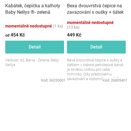
Bexa dvouvrstvá čepice na
Kabátek, čepička a kalhoty
zavazování s oušky + šátek
Baby Nellys ®- zelená
- Tlapky, petrolejová
momentálně nedostupné
momentálně nedostupné
(1 ks)
(13 ks)
454 Kč
449 Kč
od
Detail
Detail
Velikost: 62, Barva : Zelená, Baby
Bexa dvouvrstvá čepice s oušky a
Nellys
šátkem v krásné petrolejové barvě
je skvělou volbou pro vaše
miminko. Díky praktickému
zavazování a roztomilým ouškům
Kód:
36255001
Kód:
26805401
nejen zahřeje, ale také...