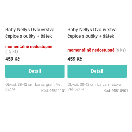
Baby Nellys Dvouvrstvá
Baby Nellys Dvouvrstvá
čepice s oušky + šátek
čepice s oušky + šátek
Palouček, grafit
Palouček, mátová
momentálně nedostupné
momentálně nedostupné
(9 ks)
(13 ks)
459 Kč
459 Kč
Detail
Detail
Obvod: 38-42 cm, barva: grafit, Vel.
Obvod: 38-42 cm, barva: mátová,
62/74
Vel. 62/74
Kód:
95811101
Kód:
95810901