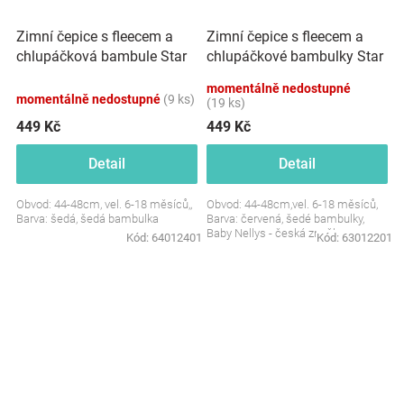
Zimní čepice s fleecem a
Zimní čepice s fleecem a
chlupáčková bambule Star
chlupáčkové bambulky Star
+ komínek - šedá, BABY
+ komínek - červená
momentálně nedostupné
NELLYS
momentálně nedostupné
(9 ks)
(19 ks)
449 Kč
449 Kč
Detail
Detail
Obvod: 44-48cm, vel. 6-18 měsíců,,
Obvod: 44-48cm,vel. 6-18 měsíců,
Barva: šedá, šedá bambulka
Barva: červená, šedé bambulky,
Baby Nellys - česká značka
Kód:
64012401
Kód:
63012201