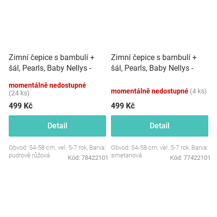
Zimní čepice s bambulí +
Zimní čepice s bambulí +
šál, Pearls, Baby Nellys -
šál, Pearls, Baby Nellys -
pudrově růžová, vel. 54/58
smetanová, vel. 54/58
momentálně nedostupné
momentálně nedostupné
(4 ks)
(24 ks)
499 Kč
499 Kč
Detail
Detail
Obvod: 54-58 cm, vel. 5-7 rok, Barva:
Obvod: 54-58 cm, vel. 5-7 rok, Barva:
pudrově růžová
smetanová
Kód:
78422101
Kód:
77422101