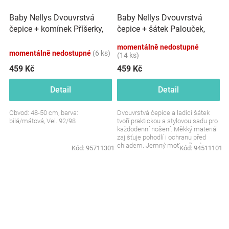
Baby Nellys Dvouvrstvá
Baby Nellys Dvouvrstvá
čepice + komínek Příšerky,
čepice + šátek Palouček,
bílá/mátová, vel. 92/98
grafit, vel. 92/98
momentálně nedostupné
momentálně nedostupné
(6 ks)
(14 ks)
459 Kč
459 Kč
Detail
Detail
Obvod: 48-50 cm, barva:
Dvouvrstvá čepice a ladící šátek
bílá/mátová, Vel. 92/98
tvoří praktickou a stylovou sadu pro
každodenní nošení. Měkký materiál
zajišťuje pohodlí i ochranu před
chladem. Jemný motiv přírody
Kód:
95711301
Kód:
94511101
dodává...