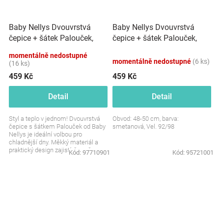
Baby Nellys Dvouvrstvá
Baby Nellys Dvouvrstvá
čepice + šátek Palouček,
čepice + šátek Palouček,
mátová, 92/98
smetanová, vel. 92/98
momentálně nedostupné
momentálně nedostupné
(6 ks)
(16 ks)
459 Kč
459 Kč
Detail
Detail
Styl a teplo v jednom! Dvouvrstvá
Obvod: 48-50 cm, barva:
čepice s šátkem Palouček od Baby
smetanová, Vel. 92/98
Nellys je ideální volbou pro
chladnější dny. Měkký materiál a
praktický design zajistí, že vaše
Kód:
97710901
Kód:
95721001
děťátko bude...