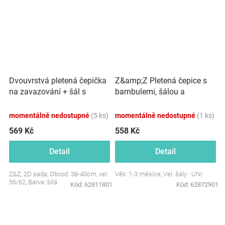
Dvouvrstvá pletená čepička
Z&amp;Z Pletená čepice s
na zavazování + šál s
bambulemi, šálou a
bambulky, bílá
rukavičky 3v1, růžová
momentálně nedostupné
(5 ks)
momentálně nedostupné
(1 ks)
569 Kč
558 Kč
Detail
Detail
Z&Z, 2D sada, Obvod: 38-40cm, vel.
Věk: 1-3 měsíce, Vel. šály : UNI
56/62, Barva: bílá
Kód:
62811801
Kód:
62872901