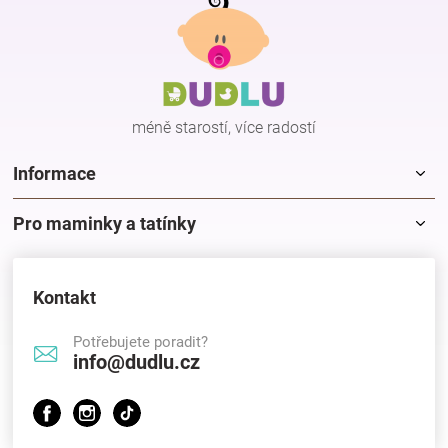
n
á
í
í
p
p
r
a
v
t
k
í
y
méně starostí, více radostí
v
ý
p
Informace
i
s
Pro maminky a tatínky
u
Kontakt
Potřebujete poradit?
info@dudlu.cz