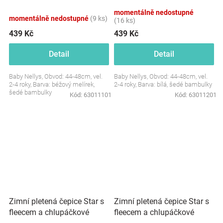
bambulky+komínek 2D
bambulky+komínek 2D
momentálně nedostupné
sada, béžový melírek
sada, bílá
momentálně nedostupné
(9 ks)
(16 ks)
439 Kč
439 Kč
Detail
Detail
Baby Nellys, Obvod: 44-48cm, vel.
Baby Nellys, Obvod: 44-48cm, vel.
2-4 roky, Barva: béžový melírek,
2-4 roky, Barva: bílá, šedé bambulky
šedé bambulky
Kód:
63011101
Kód:
63011201
Zimní pletená čepice Star s
Zimní pletená čepice Star s
fleecem a chlupáčkové
fleecem a chlupáčkové