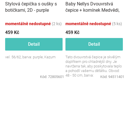
Baby Nellys Dvouvrstvá
Stylová čepička s oušky s
čepice + komínek Medvědi,
botičkami, 2D - purple
hnědá/smetanová, vel.
92/98
momentálně nedostupné
(2 ks)
momentálně nedostupné
(5 ks)
459 Kč
459 Kč
Detail
Detail
vel. 56/62, barva: purple, Kazum
Tato dvouvrstvá čepice je skvělým
doplňkem pro chladnější dny. Je
navržena tak, aby poskytovala teplo
a pohodlí vašemu děťátku. Obvod:
48 - 50 cm, barva:
Kód:
72805601
Kód:
94511401
hnědá/smetanová,...