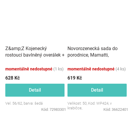
Z&amp;Z Kojenecký
Novorozenecká sada do
rostoucí bavlněný overálek +
porodnice, Mamatti,
čepička, šedý
smetanová/růžová -
Pampeliška, vel. 50
momentálně nedostupné
(1 ks)
momentálně nedostupné
(4 ks)
628 Kč
619 Kč
Detail
Detail
Vel. 56/62, barva: šedá
Velikost: 50, Kod: WP424, v
krabičce,
Kód:
72983301
Kód:
36622401