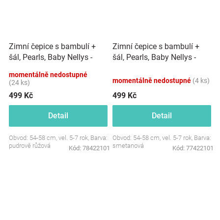
Zimní čepice s bambulí +
Zimní čepice s bambulí +
šál, Pearls, Baby Nellys -
šál, Pearls, Baby Nellys -
pudrově růžová, vel. 54/58
smetanová, vel. 54/58
momentálně nedostupné
momentálně nedostupné
(4 ks)
(24 ks)
499 Kč
499 Kč
Detail
Detail
Obvod: 54-58 cm, vel. 5-7 rok, Barva:
Obvod: 54-58 cm, vel. 5-7 rok, Barva:
pudrově růžová
smetanová
Kód:
78422101
Kód:
77422101