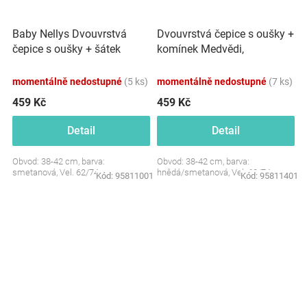
Baby Nellys Dvouvrstvá
Dvouvrstvá čepice s oušky +
čepice s oušky + šátek
komínek Medvědi,
Palouček, smetanová
hnědá/smetanová
momentálně nedostupné
(5 ks)
momentálně nedostupné
(7 ks)
459 Kč
459 Kč
Detail
Detail
Obvod: 38-42 cm, barva:
Obvod: 38-42 cm, barva:
smetanová, Vel. 62/74
hnědá/smetanová, Vel. 62/74
Kód:
95811001
Kód:
95811401