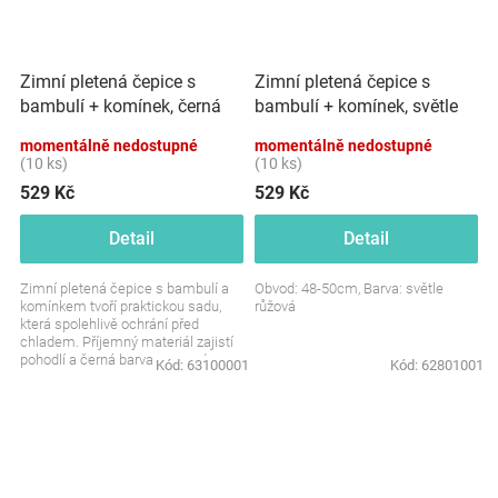
Zimní pletená čepice s
Zimní pletená čepice s
bambulí + komínek, světle
bambulí + komínek, černá
růžová
momentálně nedostupné
momentálně nedostupné
(10 ks)
(10 ks)
529 Kč
529 Kč
Detail
Detail
Zimní pletená čepice s bambulí a
Obvod: 48-50cm, Barva: světle
komínkem tvoří praktickou sadu,
růžová
která spolehlivě ochrání před
chladem. Příjemný materiál zajistí
pohodlí a černá barva se snadno
Kód:
63100001
Kód:
62801001
kombinuje s...