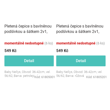
Pletená čepice s bavlněnou
Pletená čepice s bavlněnou
podšívkou a šátkem 2v1,
podšívkou a šátkem 2v1,
Teddy Hand made -
Teddy Hand made - růžová
petrolejová
momentálně nedostupné
(6 ks)
momentálně nedostupné
(6 ks)
549 Kč
549 Kč
Detail
Detail
Baby Nellys, Obvod: 36-42cm, vel.
Baby Nellys, Obvod: 36-42cm, vel.
56/62, Barva: petrolejová
56/62, Barva: růžová
Kód:
61805001
Kód:
61805201