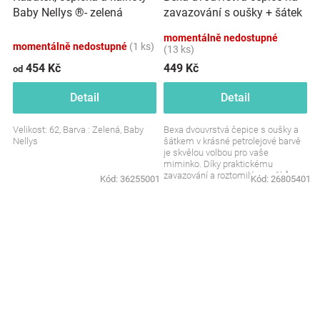
zavazování s oušky + šátek
Baby Nellys ®- zelená
- Tlapky, petrolejová
momentálně nedostupné
momentálně nedostupné
(1 ks)
(13 ks)
454 Kč
449 Kč
od
Detail
Detail
Velikost: 62, Barva : Zelená, Baby
Bexa dvouvrstvá čepice s oušky a
Nellys
šátkem v krásné petrolejové barvě
je skvělou volbou pro vaše
miminko. Díky praktickému
zavazování a roztomilým ouškům
Kód:
36255001
Kód:
26805401
nejen zahřeje, ale také...