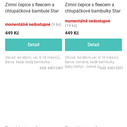
Zimní čepice s fleecem a
Zimní čepice s fleecem a
chlupáčková bambule Star
chlupáčkové bambulky Star
+ komínek - šedá, BABY
+ komínek - červená
momentálně nedostupné
NELLYS
momentálně nedostupné
(9 ks)
(19 ks)
449 Kč
449 Kč
Detail
Detail
Obvod: 44-48cm, vel. 6-18 měsíců,,
Obvod: 44-48cm,vel. 6-18 měsíců,
Barva: šedá, šedá bambulka
Barva: červená, šedé bambulky,
Baby Nellys - česká značka
Kód:
64012401
Kód:
63012201