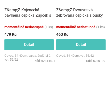
Z&amp;Z Kojenecká
Z&amp;Z Dvouvrstvá
bavlněná čepička Zajíček s
žebrovaná čepička s oušky
nákrčníkem, šedá/bílá
+ šátek, čokoládová
momentálně nedostupné
(1 ks)
momentálně nedostupné
(1 ks)
479 Kč
460 Kč
Detail
Detail
Obvod: 34-40cm, barva: šedá-bílá,
Obvod: 34-40cm, vel. 56/62
vel. 56/62
Kód:
62814801
Kód:
62801301