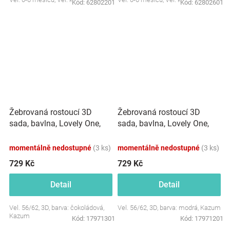
Kód:
62802201
Kód:
62802601
Žebrovaná rostoucí 3D
Žebrovaná rostoucí 3D
sada, bavlna, Lovely One,
sada, bavlna, Lovely One,
čokoládová
modrá
momentálně nedostupné
(3 ks)
momentálně nedostupné
(3 ks)
729 Kč
729 Kč
Detail
Detail
Vel. 56/62, 3D, barva: čokoládová,
Vel. 56/62, 3D, barva: modrá, Kazum
Kazum
Kód:
17971301
Kód:
17971201