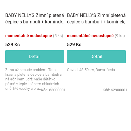
BABY NELLYS Zimní pletená
BABY NELLYS Zimní pletená
čepice s bambulí + komínek,
čepice s bambulí + komínek,
smetanová
šedá
momentálně nedostupné
(5 ks)
momentálně nedostupné
(9 ks)
529 Kč
529 Kč
Detail
Detail
Zima už nebude problém! Tato
Obvod: 48-50cm, Barva: šedá
krásná pletená čepice s bambulí a
nákrčníkem udrží vaše děťátko
pěkně v teple i během chladných
dnů. Měkoučký a pružný materiál se
Kód:
63000001
Kód:
62900001
postará o...