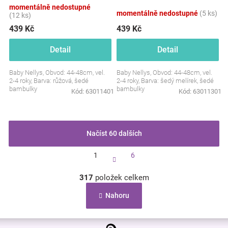
bambulky+komínek 2D
bambulky+komínek 2D
momentálně nedostupné
sada, růžová
sada, šedý melírek
momentálně nedostupné
(5 ks)
(12 ks)
439 Kč
439 Kč
Detail
Detail
Baby Nellys, Obvod: 44-48cm, vel.
Baby Nellys, Obvod: 44-48cm, vel.
2-4 roky, Barva: růžová, šedé
2-4 roky, Barva: šedý melírek, šedé
bambulky
bambulky
Kód:
63011401
Kód:
63011301
Načíst 60 dalších
S
1
6
t
r
O
á
317
položek celkem
v
n
l
k
Nahoru
á
o
d
v
a
á
Z
c