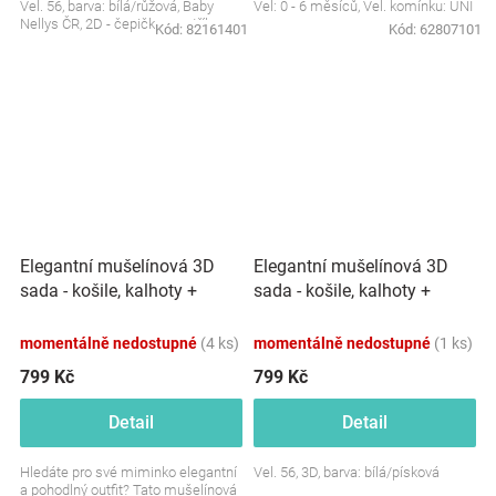
Vel. 56, barva: bílá/růžová, Baby
Vel: 0 - 6 měsíců, Vel. komínku: UNI
Nellys ČR, 2D - čepička+svetřík
Kód:
82161401
Kód:
62807101
Elegantní mušelínová 3D
Elegantní mušelínová 3D
sada - košile, kalhoty +
sada - košile, kalhoty +
čepice, 3D sada, bílá/modrá
čepice, 3D sada,
bílá/písková
momentálně nedostupné
(4 ks)
momentálně nedostupné
(1 ks)
799 Kč
799 Kč
Detail
Detail
Hledáte pro své miminko elegantní
Vel. 56, 3D, barva: bílá/písková
a pohodlný outfit? Tato mušelínová