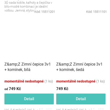
3D sada košile, kalhoty a čepička v
bílo-modré kombinaci je ideální
volbou. Jemná, stylová a naprosto...
Kód:
15511201
Kód:
15511101
Z&amp;Z Zimní čepice 3v1
Z&amp;Z Zimní čepice 3v1
+ komínek, bílá
+ komínek, šedá
momentálně nedostupné
(1 ks)
momentálně nedostupné
(1 ks)
749 Kč
749 Kč
od
Detail
Detail
Vel. 0-6 měsíců, Vel. komínku: UNI
Vel. 0-6 měsíců, Vel. komínku: UNI