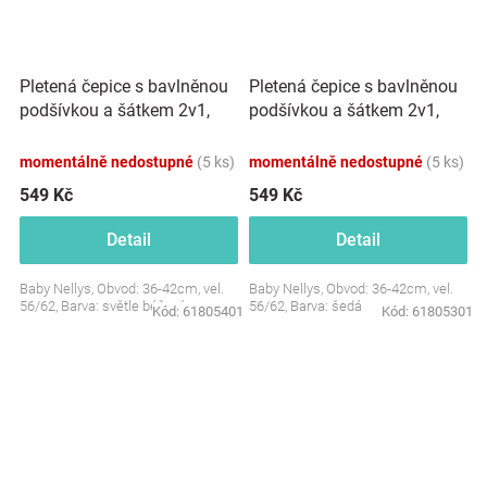
Pletená čepice s bavlněnou
Pletená čepice s bavlněnou
podšívkou a šátkem 2v1,
podšívkou a šátkem 2v1,
Teddy Hand made - světle
Teddy Hand made - šedá
béžová
momentálně nedostupné
(5 ks)
momentálně nedostupné
(5 ks)
549 Kč
549 Kč
Detail
Detail
Baby Nellys, Obvod: 36-42cm, vel.
Baby Nellys, Obvod: 36-42cm, vel.
56/62, Barva: světle béžová
56/62, Barva: šedá
Kód:
61805401
Kód:
61805301