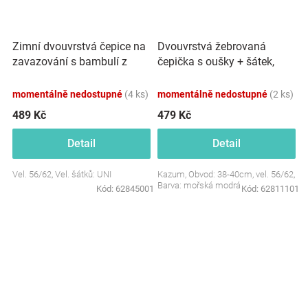
Zimní dvouvrstvá čepice na
Dvouvrstvá žebrovaná
zavazování s bambulí z
čepička s oušky + šátek,
kožešinky + šátek Z&amp;Z,
Lovely One, mořská modrá
béžová
momentálně nedostupné
(4 ks)
momentálně nedostupné
(2 ks)
489 Kč
479 Kč
Detail
Detail
Vel. 56/62, Vel. šátků: UNI
Kazum, Obvod: 38-40cm, vel. 56/62,
Barva: mořská modrá
Kód:
62845001
Kód:
62811101