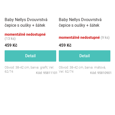
Baby Nellys Dvouvrstvá
Baby Nellys Dvouvrstvá
čepice s oušky + šátek
čepice s oušky + šátek
Palouček, grafit
Palouček, mátová
momentálně nedostupné
momentálně nedostupné
(9 ks)
(13 ks)
459 Kč
459 Kč
Detail
Detail
Obvod: 38-42 cm, barva: grafit, Vel.
Obvod: 38-42 cm, barva: mátová,
62/74
Vel. 62/74
Kód:
95811101
Kód:
95810901