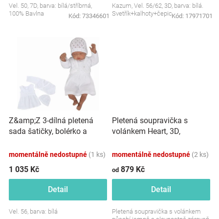
Vel. 50, 7D, barva: bílá/stříbrná,
Kazum, Vel. 56/62, 3D, barva: bílá.
Značky
100% Bavlna
Svetřík+kalhoty+čepice.
Kód:
73346601
Kód:
17971701
Blog
Hračkářství
Přihlášení
Z&amp;Z 3-dílná pletená
Pletená soupravička s
sada šatičky, bolérko a
volánkem Heart, 3D,
čepička - bílá
kabátek, kalhoty a čepička,
růžová/béžová
momentálně nedostupné
(1 ks)
momentálně nedostupné
(2 ks)
1 035 Kč
879 Kč
od
Detail
Detail
Vel. 56, barva: bílá
Pletená soupravička s volánkem