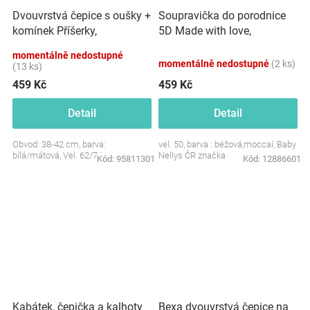
Dvouvrstvá čepice s oušky +
Soupravička do porodnice
komínek Příšerky,
5D Made with love,
bílá/mátová
béžová,mocca
momentálně nedostupné
momentálně nedostupné
(2 ks)
(13 ks)
459 Kč
459 Kč
Detail
Detail
Obvod: 38-42 cm, barva:
vel. 50, barva : béžová,moccaí, Baby
bílá/mátová, Vel. 62/74
Nellys ČR značka
Kód:
95811301
Kód:
12886601
Bexa dvouvrstvá čepice na
Kabátek, čepička a kalhoty