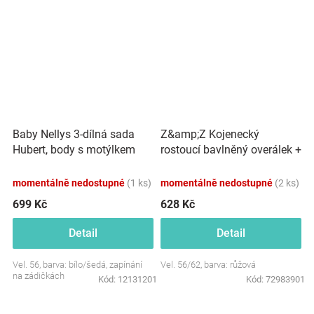
Baby Nellys 3-dílná sada
Z&amp;Z Kojenecký
Hubert, body s motýlkem
rostoucí bavlněný overálek +
dl.rukáv, tepláčky a čepička -
čepička, růžový
šedý
momentálně nedostupné
(1 ks)
momentálně nedostupné
(2 ks)
699 Kč
628 Kč
Detail
Detail
Vel. 56, barva: bílo/šedá, zapínání
Vel. 56/62, barva: růžová
na zádičkách
Kód:
12131201
Kód:
72983901