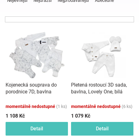
Nejlevnější
Nejdražší
Nejprodávanější
Abecedně
z
e
Hračky
n
í
a
V
p
ý
r
p
o
zábava
i
d
s
u
pro
p
k
r
t
děti
o
ů
Kojenecká souprava do
Pletená rostoucí 3D sada,
d
porodnice 7D, bavlna
bavlna, Lovely One, bílá
u
Těhotenské
Kazum, Krajina - bílá
k
momentálně nedostupné
(1 ks)
momentálně nedostupné
(6 ks)
t
oblečení
ů
1 108 Kč
1 079 Kč
Detail
Detail
Novinky