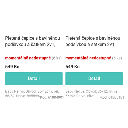
Pletená čepice s bavlněnou
Pletená čepice s bavlněnou
podšívkou a šátkem 2v1,
podšívkou a šátkem 2v1,
Teddy Hand made -
Teddy Hand made - oliva
hořčicová
momentálně nedostupné
(6 ks)
momentálně nedostupné
(6 ks)
549 Kč
549 Kč
Detail
Detail
Baby Nellys, Obvod: 36-42cm, vel.
Baby Nellys, Obvod: 36-42cm, vel.
56/62, Barva: hořčicová
56/62, Barva: oliva
Kód:
61804901
Kód:
61805101