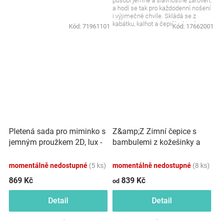
působí jemně a slavnostně zároveň,
a hodí se tak pro každodenní nošení
i výjimečné chvíle. Skládá se z
kabátku, kalhot a čepičky, které
Kód:
71961101
Kód:
17662001
spolu...
Pletená sada pro miminko s
Z&amp;Z Zimní čepice s
jemným proužkem 2D, lux -
bambulemi z kožešinky a
růžová, bílá
šálou 2V1, šedá
momentálně nedostupné
(5 ks)
momentálně nedostupné
(8 ks)
869 Kč
839 Kč
od
Detail
Detail