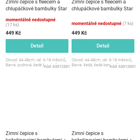
Zimní čepice s fleecem a
Zimní čepice s fleecem a
chlupáčkové bambulky Star
chlupáčkové bambulky Star
+ komínek - pudrová
+ komínek - šedá, BABY
momentálně nedostupné
NELLYS
momentálně nedostupné
(7 ks)
(17 ks)
449 Kč
449 Kč
Detail
Detail
Obvod: 44-48cm, vel. 6-18 měsíců,,
Obvod: 44-48cm, vel. 6-18 měsíců,,
Barva: pudrová, šedé bambulky
Barva: šedá, šedé bambulky
Kód:
63012301
Kód:
63012601
Zimní čepice s
Zimní čepice s