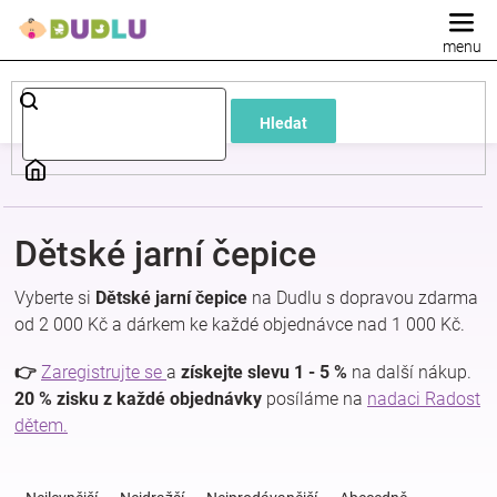
Přejít
na
obsah
Dětské
Hledat
a
kojenecké
Dětské jarní čepice
oblečení
Vyberte si
Dětské jarní čepice
na Dudlu s dopravou zdarma
Pokojíček
od 2 000 Kč a dárkem ke každé objednávce nad 1 000 Kč.
👉
Zaregistrujte se
a
získejte slevu 1 - 5 %
na další nákup.
a
20 % zisku z každé objednávky
posíláme na
nadaci Radost
dětem.
kojenecká
Ř
a
výbava