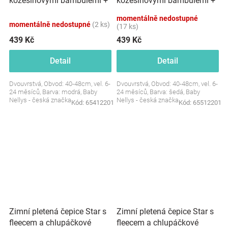
kožešinovými bambulemi +
kožešinovými bambulemi +
šál Baby Nellys Star -
šál Baby Nellys Star - šedá,
momentálně nedostupné
modrá, 6/24 měsíců
6/24 měsíců
momentálně nedostupné
(2 ks)
(17 ks)
439 Kč
439 Kč
Detail
Detail
Dvouvrstvá, Obvod: 40-48cm, vel. 6-
Dvouvrstvá, Obvod: 40-48cm, vel. 6-
24 měsíců, Barva: modrá, Baby
24 měsíců, Barva: šedá, Baby
Nellys - česká značka
Nellys - česká značka
Kód:
65412201
Kód:
65512201
Zimní pletená čepice Star s
Zimní pletená čepice Star s
fleecem a chlupáčkové
fleecem a chlupáčkové