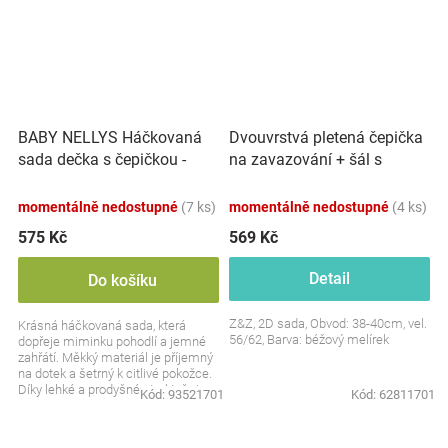
BABY NELLYS Háčkovaná
Dvouvrstvá pletená čepička
sada dečka s čepičkou -
na zavazování + šál s
šedá
bambulky, béžový melírek
momentálně nedostupné
(7 ks)
momentálně nedostupné
(4 ks)
575 Kč
569 Kč
Detail
Do košíku
Z&Z, 2D sada, Obvod: 38-40cm, vel.
Krásná háčkovaná sada, která
56/62, Barva: béžový melírek
dopřeje miminku pohodlí a jemné
zahřátí. Měkký materiál je příjemný
na dotek a šetrný k citlivé pokožce.
Díky lehké a prodyšné struktuře je
Kód:
93521701
Kód:
62811701
ideální...