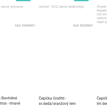
, barva: tyrkysová
velikost: 19/22, barva: šedá/tyrkys
Chcete 
bezpečn
cítit s
roztomi
nejen po
Kód:
55428401
Kód:
55428601
s Bavlněné
Čepička Grafitti -
Čepičk
tros - tmavě
sv.šedá/oranžový lem
tm.še