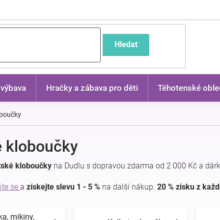
častější dotazy
Hledat
 výbava
Hračky a zábava pro děti
Těhotenské oble
oboučky
 kloboučky
tské kloboučky
na Dudlu s dopravou zdarma od 2 000 Kč a dár
jte se
a
získejte slevu 1 - 5 %
na další nákup.
20 % zisku z kaž
ka, mikiny,