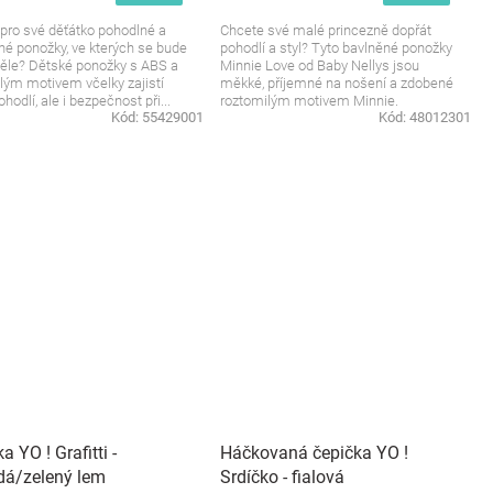
pro své děťátko pohodlné a
Chcete své malé princezně dopřát
é ponožky, ve kterých se bude
pohodlí a styl? Tyto bavlněné ponožky
kvěle? Dětské ponožky s ABS a
Minnie Love od Baby Nellys jsou
lým motivem včelky zajistí
měkké, příjemné na nošení a zdobené
hodlí, ale i bezpečnost při...
roztomilým motivem Minnie.
Kód:
55429001
Kód:
48012301
Perfektní...
a YO ! Grafitti -
Háčkovaná čepička YO !
dá/zelený lem
Srdíčko - fialová