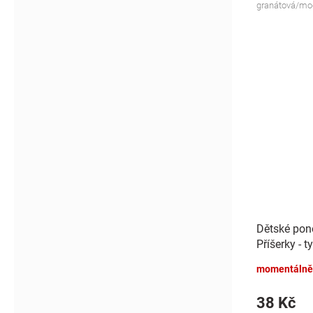
granátová/mo
Dětské pon
Příšerky - t
momentálně
38 Kč