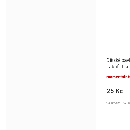
Dětské bav
Labuť - lila
momentálně
25 Kč
velikost: 15-18,