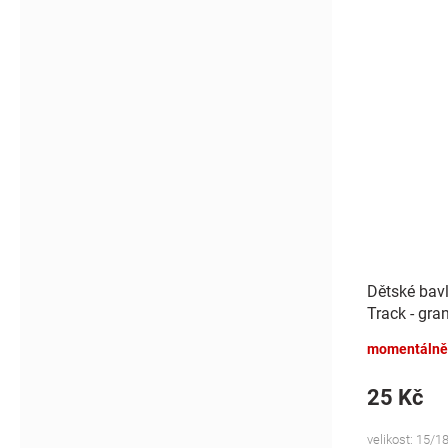
Dětské bav
Track - gra
momentálně
25 Kč
velikost: 15/18