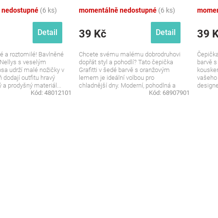
 nedostupné
(6 ks)
momentálně nedostupné
(6 ks)
momen
39 Kč
39 
Detail
Detail
é a roztomilé! Bavlněné
Chcete svému malému dobrodruhovi
Čepička
Nellys s veselým
dopřát styl a pohodlí? Tato čepička
barvě 
sa udrží malé nožičky v
Grafitti v šedé barvě s oranžovým
kouske
 dodají outfitu hravý
lemem je ideální volbou pro
vašeho
a prodyšný materiál...
chladnější dny. Moderní, pohodlná a
design
Kód:
48012101
Kód:
68907901
plná...
je čepič