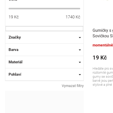
u
o
k
d
t
u
19
Kč
1740
Kč
ů
k
t
Gumičky s
ů
Sovičkou Sl
Značky
modré, 2 ks
momentálně
Barva
19 Kč
Materiál
Hledáte pro s
roztomilé gum
Pohlaví
gumy se sovič
barvě jsou perf
stylové a plné 
Vymazat filtry