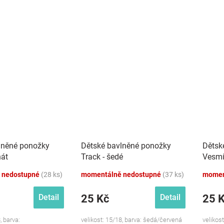
lněné ponožky
Dětské bavlněné ponožky
Dětsk
nát
Track - šedé
Vesmí
 nedostupné
(28 ks)
momentálně nedostupné
(37 ks)
momen
25 Kč
25 
Detail
Detail
, barva:
velikost: 15/18, barva: šedá/červená
velikos