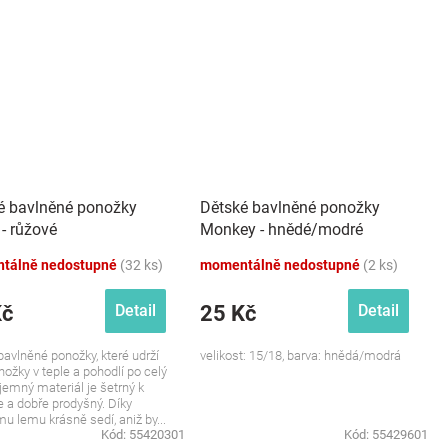
é bavlněné ponožky
Dětské bavlněné ponožky
- růžové
Monkey - hnědé/modré
tálně nedostupné
(32 ks)
momentálně nedostupné
(2 ks)
Kč
25 Kč
Detail
Detail
avlněné ponožky, které udrží
velikost: 15/18, barva: hnědá/modrá
nožky v teple a pohodlí po celý
íjemný materiál je šetrný k
 a dobře prodyšný. Díky
u lemu krásně sedí, aniž by...
Kód:
55420301
Kód:
55429601