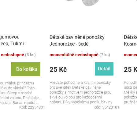
 gumovou
Dětské bavlněné ponožky
Dětsk
eep, Tulimi -
Jednorožec - šedé
Kosmo
 nedostupné
(3 ks)
momentálně nedostupné
(7 ks)
momen
25 Kč
25 
Detail
Do košíku
Hledáte pohodlné a kvalitní ponožky
Pohodln
vou malou princeznu
pro své dítě? Dětské bavlněné
udrží d
ičky do vlásků? Tyto
ponožky s motivem jednorožce jsou
Měkký a
kou Sleep v modré
skvělou volbou pro každodenní
pokožce
ektní volbou. Praktické,
nošení. Díky vysokému podílu bavlny
pružném
kouzla! Barva: modrá,...
jsou...
Kód:
22354301
Kód:
55420101