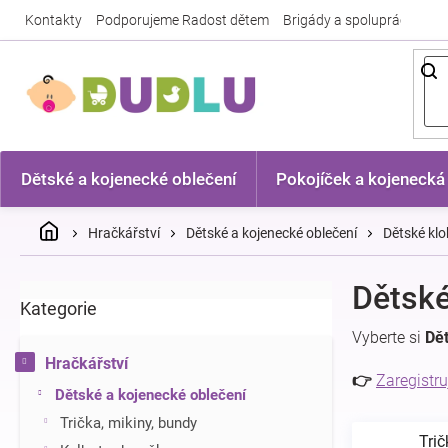
Přejít
Kontakty
Podporujeme Radost dětem
Brigády a spolupráce
Nej
na
obsah
Dětské a kojenecké oblečení
Pokojíček a kojenecká
Domů
Hračkářství
Dětské a kojenecké oblečení
Dětské kl
P
Dětské
Kategorie
Přeskočit
o
kategorie
s
Vyberte si
Dě
t
Hračkářství
r
👉
Zaregistru
Dětské a kojenecké oblečení
a
n
Trička, mikiny, bundy
Trič
n