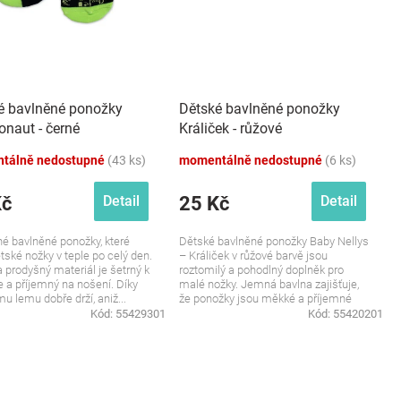
é bavlněné ponožky
Dětské bavlněné ponožky
naut - černé
Králiček - růžové
tálně nedostupné
(43 ks)
momentálně nedostupné
(6 ks)
Kč
25 Kč
Detail
Detail
é bavlněné ponožky, které
Dětské bavlněné ponožky Baby Nellys
ětské nožky v teple po celý den.
– Králiček v růžové barvě jsou
 prodyšný materiál je šetrný k
roztomilý a pohodlný doplněk pro
 a příjemný na nošení. Díky
malé nožky. Jemná bavlna zajišťuje,
u lemu dobře drží, aniž...
že ponožky jsou měkké a příjemné
na...
Kód:
55429301
Kód:
55420201