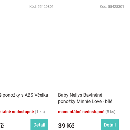
Kód:
55429801
Kód:
55428301
é ponožky s ABS Včelka
Baby Nellys Bavlněné
ponožky Minnie Love - bílé
tálně nedostupné
(1 ks)
momentálně nedostupné
(5 ks)
Kč
39 Kč
Detail
Detail