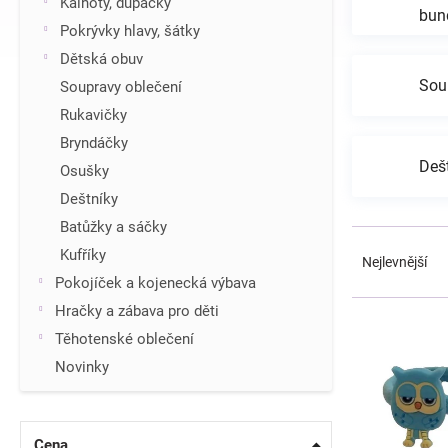
Kalhoty, dupačky
bun
í
Pokrývky hlavy, šátky
p
Dětská obuv
a
n
Sou
Soupravy oblečení
e
Rukavičky
l
Bryndáčky
Deš
Osušky
Deštníky
Batůžky a sáčky
Ř
Kufříky
a
Nejlevnější
z
Pokojíček a kojenecká výbava
e
V
Hračky a zábava pro děti
n
ý
Těhotenské oblečení
í
p
p
Novinky
i
r
s
o
p
d
r
Cena