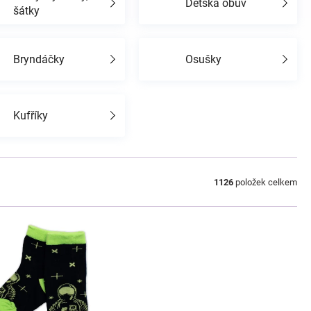
Dětská obuv
šátky
Bryndáčky
Osušky
Kufříky
1126
položek celkem