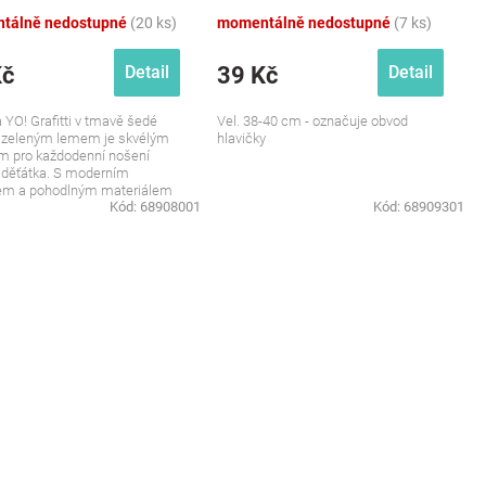
tálně nedostupné
(20 ks)
momentálně nedostupné
(7 ks)
Kč
39 Kč
Detail
Detail
 YO! Grafitti v tmavě šedé
Vel. 38-40 cm - označuje obvod
s zeleným lemem je skvélým
hlavičky
m pro každodenní nošení
 děťátka. S moderním
em a pohodlným materiálem
Kód:
68908001
Kód:
68909301
ka nejen...