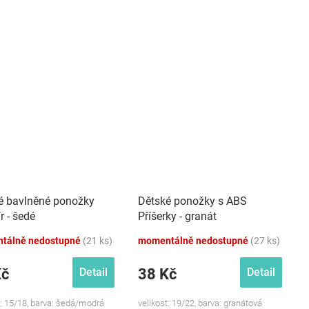
é bavlněné ponožky
Dětské ponožky s ABS
r - šedé
Příšerky - granát
tálně nedostupné
(21 ks)
momentálně nedostupné
(27 ks)
Kč
38 Kč
Detail
Detail
t: 15/18, barva: šedá/modrá
velikost: 19/22, barva: granátová