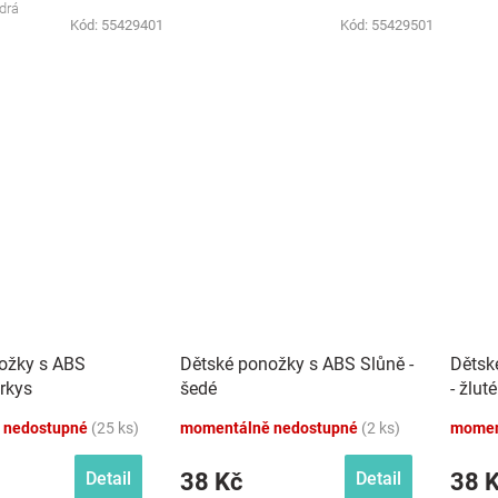
drá
Kód:
55429401
Kód:
55429501
ožky s ABS
Dětské ponožky s ABS Slůně -
Dětsk
yrkys
šedé
- žluté
 nedostupné
(25 ks)
momentálně nedostupné
(2 ks)
momen
38 Kč
38 
Detail
Detail