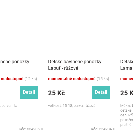
lněné ponožky
Dětské bavlněné ponožky
Dětsk
Labuť - růžové
Lama 
 nedostupné
(12 ks)
momentálně nedostupné
(15 ks)
momen
25 Kč
25 
Detail
Detail
 barva: lila
velikost: 15-18, barva: růžová
Měkké b
dětské 
den. Př
pokožce
pružném
Kód:
55420501
Kód:
55420401