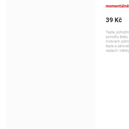
růžové
momentálně
39 Kč
Teplé, pohodln
ponožky Baby 
motivem pštro
teple a zároveň
nádech. Měkký 