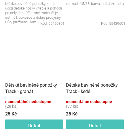
Měkké bavlněné ponožky, které
velikost: 15/18, barva: hnědá/modrá
udrží dětské nožky v teple a pohodlí
po celý den. Příjemný materiál je
šetrný k pokožce a dobře prodyšný.
Díky pružnému lemu krásně sedí,
Kód:
55420301
Kód:
55429601
aniž by...
Dětské bavlněné ponožky
Dětské bavlněné ponožky
Track - granát
Track - šedé
momentálně nedostupné
momentálně nedostupné
(28 ks)
(37 ks)
25 Kč
25 Kč
Detail
Detail