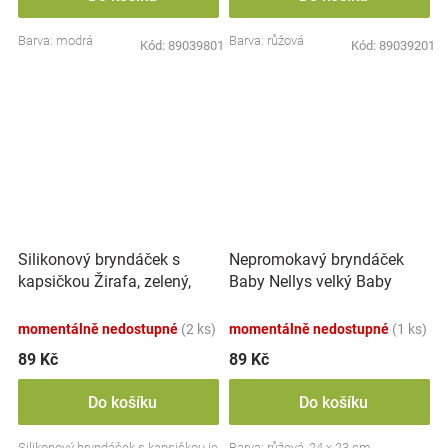
Barva: modrá
Barva: růžová
Kód:
89039801
Kód:
89039201
Nepromokavý bryndáček
Silikonový bryndáček s
Baby Nellys velký Baby
kapsičkou Žirafa, zelený,
Little Star, 24 x 23 cm -
růžová
momentálně nedostupné
(2 ks)
momentálně nedostupné
(1 ks)
89 Kč
89 Kč
Do košíku
Do košíku
Silikonový bryndáček s kapsičkou je
Barva: růžová, 24 x 23 cm