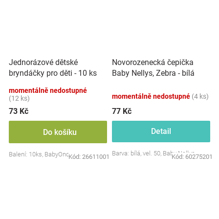
Jednorázové dětské
Novorozenecká čepička
bryndáčky pro děti - 10 ks
Baby Nellys, Zebra - bílá
momentálně nedostupné
momentálně nedostupné
(4 ks)
(12 ks)
73 Kč
77 Kč
Detail
Do košíku
Barva: bílá, vel. 50, Baby Nellys
Balení: 10ks, BabyOno
Kód:
26611001
Kód:
60275201