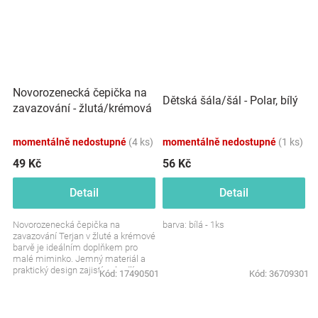
Novorozenecká čepička na
Dětská šála/šál - Polar, bílý
zavazování - žlutá/krémová
momentálně nedostupné
(4 ks)
momentálně nedostupné
(1 ks)
49 Kč
56 Kč
Detail
Detail
Novorozenecká čepička na
barva: bílá - 1ks
zavazování Terjan v žluté a krémové
barvě je ideálním doplňkem pro
malé miminko. Jemný materiál a
praktický design zajistí pohodlí a
Kód:
17490501
Kód:
36709301
teplo pro citlivou...