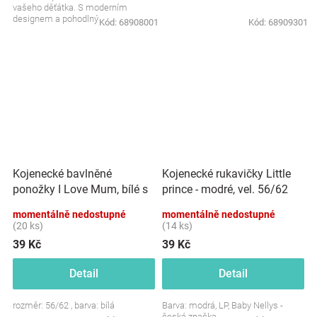
vašeho děťátka. S moderním
designem a pohodlným
Kód:
68908001
Kód:
68909301
materiálem je čepička nejen...
Kojenecké bavlněné
Kojenecké rukavičky Little
ponožky I Love Mum, bílé s
prince - modré, vel. 56/62
potiskem
momentálně nedostupné
momentálně nedostupné
(20 ks)
(14 ks)
39 Kč
39 Kč
Detail
Detail
rozměr: 56/62 , barva: bílá
Barva: modrá, LP, Baby Nellys -
česká značka