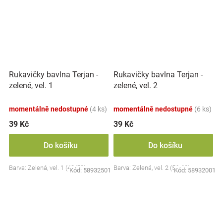
Rukavičky bavlna Terjan -
Rukavičky bavlna Terjan -
zelené, vel. 1
zelené, vel. 2
momentálně nedostupné
(4 ks)
momentálně nedostupné
(6 ks)
39 Kč
39 Kč
Do košíku
Do košíku
Barva: Zelená, vel. 1 (48/50)
Barva: Zelená, vel. 2 (56-62)
Kód:
58932501
Kód:
58932001