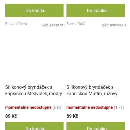
Do košíku
Do košíku
Barva: růžová
Barva: žlutá
Kód:
89039701
Kód:
89039601
Silikonový bryndáček s
Silikonový bryndáček s
kapsičkou Medvídek, modrý
kapsičkou Muffin, ružový
momentálně nedostupné
(6 ks)
momentálně nedostupné
(1 ks)
89 Kč
89 Kč
Do košíku
Do košíku