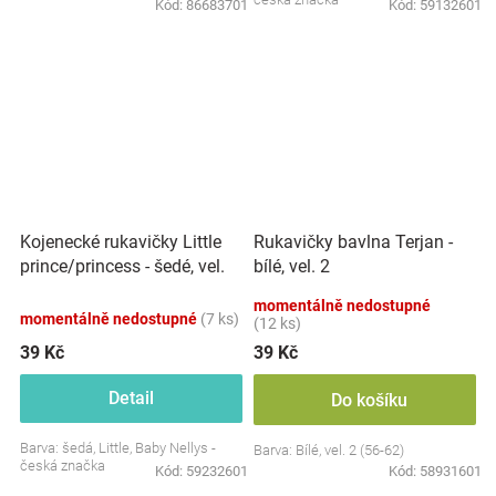
Kód:
86683701
Kód:
59132601
Kojenecké rukavičky Little
Rukavičky bavlna Terjan -
prince/princess - šedé, vel.
bílé, vel. 2
56/62
momentálně nedostupné
momentálně nedostupné
(7 ks)
(12 ks)
39 Kč
39 Kč
Detail
Do košíku
Barva: šedá, Little, Baby Nellys -
Barva: Bílé, vel. 2 (56-62)
česká značka
Kód:
59232601
Kód:
58931601