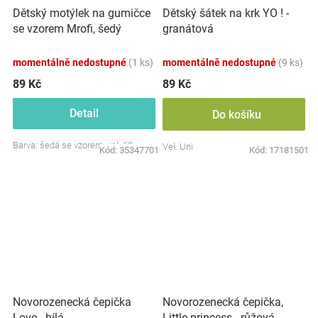
Dětský motýlek na gumičce
Dětský šátek na krk YO ! -
se vzorem Mrofi, šedý
granátová
momentálně nedostupné
(1 ks)
momentálně nedostupné
(9 ks)
89 Kč
89 Kč
Detail
Do košíku
Barva: šedá se vzorem, vel. 62
Vel. Uni
Kód:
35347701
Kód:
17181501
Novorozenecká čepička
Novorozenecká čepička,
Love - bílá
Little princess - růžová