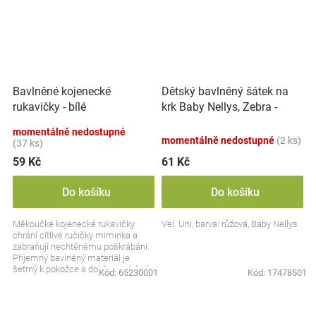
Dětský bavlněný šátek na
Bavlněné kojenecké
krk Baby Nellys, Zebra -
rukavičky - bílé
růžový
momentálně nedostupné
momentálně nedostupné
(2 ks)
(37 ks)
59 Kč
61 Kč
Do košíku
Do košíku
Měkoučké kojenecké rukavičky
Vel. Uni, barva: růžová, Baby Nellys
chrání citlivé ručičky miminka a
zabraňují nechtěnému poškrábání.
Příjemný bavlněný materiál je
šetrný k pokožce a dobře prodyšný.
Kód:
65230001
Kód:
17478501
Díky pružnému...