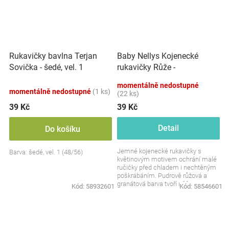
Baby Nellys Kojenecké
Rukavičky bavlna Terjan
rukavičky Růže -
Sovička - šedé, vel. 1
pudrové/granát, 56/62
momentálně nedostupné
momentálně nedostupné
(1 ks)
(22 ks)
39 Kč
39 Kč
Detail
Do košíku
Jemné kojenecké rukavičky s
Barva: šedé, vel. 1 (48/56)
květinovým motivem ochrání malé
ručičky před chladem i nechtěným
poškrábáním. Pudrově růžová a
granátová barva tvoří něžnou a
Kód:
58932601
Kód:
58546601
vkusnou kombinaci....