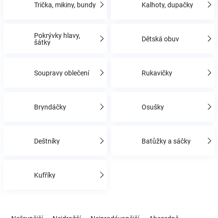
Trička, mikiny, bundy
Kalhoty, dupačky
Hračky
Pokrývky hlavy,
Dětská obuv
šátky
a
Soupravy oblečení
Rukavičky
zábava
pro
Bryndáčky
Osušky
děti
Deštníky
Batůžky a sáčky
Těhotenské
Kufříky
oblečení
Novinky
Ř
a