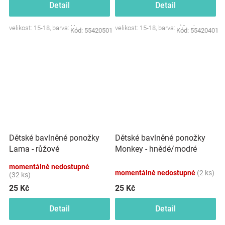
Detail
Detail
velikost: 15-18, barva: lila
velikost: 15-18, barva: růžová
Kód:
55420501
Kód:
55420401
Dětské bavlněné ponožky
Dětské bavlněné ponožky
Lama - růžové
Monkey - hnědé/modré
momentálně nedostupné
momentálně nedostupné
(2 ks)
(32 ks)
25 Kč
25 Kč
Detail
Detail