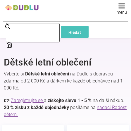
Přejít
na
obsah
Dětské
Hledat
a
kojenecké
Dětské letní oblečení
oblečení
Vyberte si
Dětské letní oblečení
na Dudlu s dopravou
zdarma od 2 000 Kč a dárkem ke každé objednávce nad 1
Pokojíček
000 Kč.
a
👉
Zaregistrujte se
a
získejte slevu 1 - 5 %
na další nákup.
20 % zisku z každé objednávky
posíláme na
nadaci Radost
dětem.
kojenecká
výbava