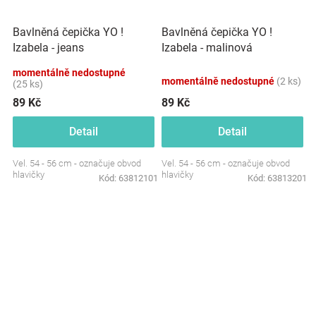
Bavlněná čepička YO !
Bavlněná čepička YO !
Izabela - jeans
Izabela - malinová
momentálně nedostupné
momentálně nedostupné
(2 ks)
(25 ks)
89 Kč
89 Kč
Detail
Detail
Vel. 54 - 56 cm - označuje obvod
Vel. 54 - 56 cm - označuje obvod
hlavičky
hlavičky
Kód:
63812101
Kód:
63813201