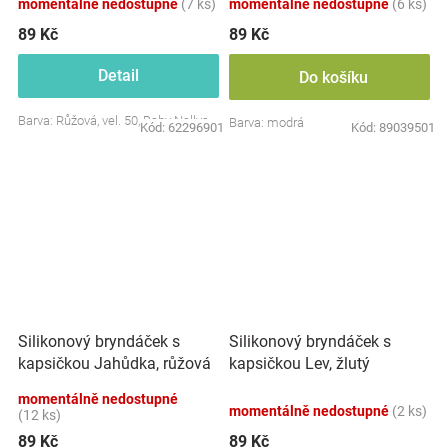
momentálně nedostupné
(7 ks)
momentálně nedostupné
(6 ks)
89 Kč
89 Kč
Detail
Do košíku
Barva: Růžová, vel. 50, Baby Nellys
Barva: modrá
Kód:
62296901
Kód:
89039501
Silikonový bryndáček s
Silikonový bryndáček s
kapsičkou Jahůdka, růžová
kapsičkou Lev, žlutý
momentálně nedostupné
momentálně nedostupné
(2 ks)
(12 ks)
89 Kč
89 Kč