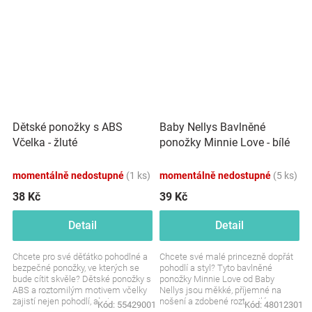
Dětské ponožky s ABS
Baby Nellys Bavlněné
Včelka - žluté
ponožky Minnie Love - bílé
momentálně nedostupné
(1 ks)
momentálně nedostupné
(5 ks)
38 Kč
39 Kč
Detail
Detail
Chcete pro své děťátko pohodlné a
Chcete své malé princezně dopřát
bezpečné ponožky, ve kterých se
pohodlí a styl? Tyto bavlněné
bude cítit skvěle? Dětské ponožky s
ponožky Minnie Love od Baby
ABS a roztomilým motivem včelky
Nellys jsou měkké, příjemné na
zajistí nejen pohodlí, ale i
nošení a zdobené roztomilým
Kód:
55429001
Kód:
48012301