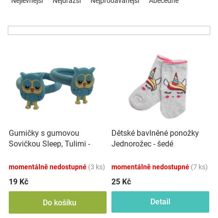
Nejlevnější
Nejdražší
Nejprodávanější
Abecedně
z
Značky
e
n
Blog
í
V
p
ý
r
Hračkářství
p
o
i
d
Přihlášení
s
u
p
k
r
t
o
ů
Gumičky s gumovou
Dětské bavlněné ponožky
d
Sovičkou Sleep, Tulimi -
Jednorožec - šedé
u
modré, 2 ks
k
momentálně nedostupné
(3 ks)
momentálně nedostupné
(7 ks)
t
ů
19 Kč
25 Kč
Detail
Do košíku