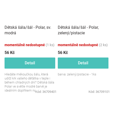
Dětská šála/šál - Polar, sv.
Dětská šála/šál - Polar,
modrá
zelený/pistacie
momentálně nedostupné
(1 ks)
momentálně nedostupné
(2 ks)
56 Kč
56 Kč
Detail
Detail
Hledáte měkoučkou šálu, která
barva: zelený/pistacie - 1ks
udrží krk vašeho děťátka v teple i
během chladných dní? Dětská šála
Polar ve světle modré barvě je
ideálním doplňkem na zimu.
Kód:
36709401
Kód:
36709101
Hřejivá, pohodlná a...