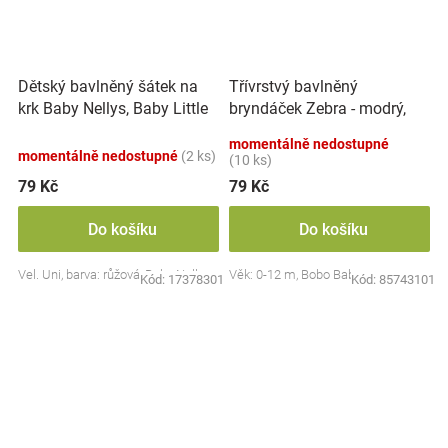
Dětský bavlněný šátek na
Třívrstvý bavlněný
krk Baby Nellys, Baby Little
bryndáček Zebra - modrý,
Star - růžový
třívrstvý
momentálně nedostupné
momentálně nedostupné
(2 ks)
(10 ks)
79 Kč
79 Kč
Do košíku
Do košíku
Vel. Uni, barva: růžová, Baby Nellys
Věk: 0-12 m, Bobo Baby
Kód:
17378301
Kód:
85743101