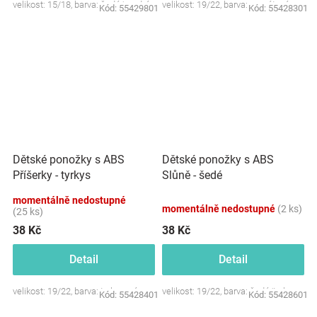
velikost: 15/18, barva: šedá/modrá
velikost: 19/22, barva: granátová
Kód:
55429801
Kód:
55428301
Dětské ponožky s ABS
Dětské ponožky s ABS
Příšerky - tyrkys
Slůně - šedé
momentálně nedostupné
momentálně nedostupné
(2 ks)
(25 ks)
38 Kč
38 Kč
Detail
Detail
velikost: 19/22, barva: tyrkysová
velikost: 19/22, barva: šedá/tyrkys
Kód:
55428401
Kód:
55428601