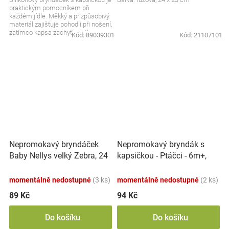
praktickým pomocníkem při
každém jídle. Měkký a přizpůsobivý
materiál zajišťuje pohodlí při nošení,
zatímco kapsa zachytí zbytky
Kód:
89039301
Kód:
21107101
jídla....
Nepromokavý bryndáček
Nepromokavý bryndák s
Baby Nellys velký Zebra, 24
kapsičkou - Ptáčci - 6m+,
x 23 cm - růžová
BabyOno
momentálně nedostupné
(3 ks)
momentálně nedostupné
(2 ks)
89 Kč
94 Kč
Do košíku
Do košíku