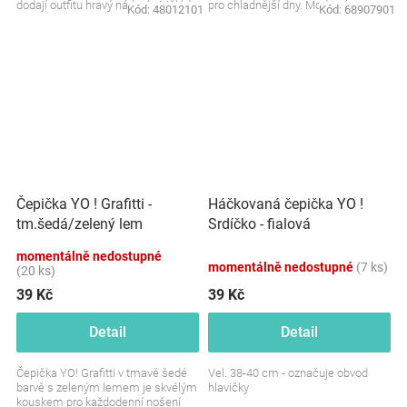
dodají outfitu hravý nádech. Měkký
pro chladnější dny. Moderní,
Kód:
48012101
Kód:
68907901
a prodyšný materiál...
pohodlná a plná...
Čepička YO ! Grafitti -
Háčkovaná čepička YO !
tm.šedá/zelený lem
Srdíčko - fialová
momentálně nedostupné
momentálně nedostupné
(7 ks)
(20 ks)
39 Kč
39 Kč
Detail
Detail
Čepička YO! Grafitti v tmavě šedé
Vel. 38-40 cm - označuje obvod
barvě s zeleným lemem je skvélým
hlavičky
kouskem pro každodenní nošení