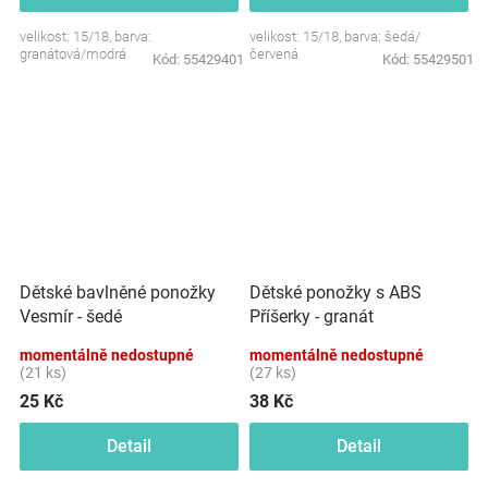
velikost: 15/18, barva:
velikost: 15/18, barva: šedá/
granátová/modrá
červená
Kód:
55429401
Kód:
55429501
Dětské bavlněné ponožky
Dětské ponožky s ABS
Vesmír - šedé
Příšerky - granát
momentálně nedostupné
momentálně nedostupné
(21 ks)
(27 ks)
25 Kč
38 Kč
Detail
Detail