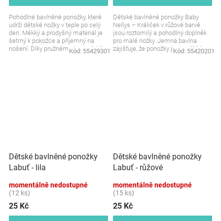
Pohodlné bavlněné ponožky, které
Dětské bavlněné ponožky Baby
udrží dětské nožky v teple po celý
Nellys – Králiček v růžové barvě
den. Měkký a prodyšný materiál je
jsou roztomilý a pohodlný doplněk
šetrný k pokožce a příjemný na
pro malé nožky. Jemná bavlna
nošení. Díky pružnému lemu dobře
zajišťuje, že ponožky jsou měkké a
Kód:
55429301
Kód:
55420201
drží, aniž...
příjemné na...
Dětské bavlněné ponožky
Dětské bavlněné ponožky
Labuť - lila
Labuť - růžové
momentálně nedostupné
momentálně nedostupné
(12 ks)
(15 ks)
25 Kč
25 Kč