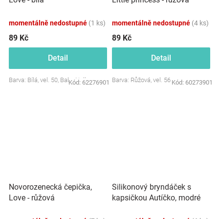
momentálně nedostupné
(1 ks)
momentálně nedostupné
(4 ks)
89 Kč
89 Kč
Detail
Detail
Barva: Bílá, vel. 50, Baby Nellys
Barva: Růžová, vel. 56
Kód:
62276901
Kód:
60273901
Novorozenecká čepička,
Silikonový bryndáček s
Love - růžová
kapsičkou Autíčko, modré