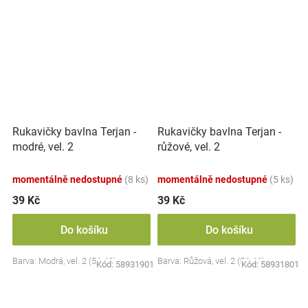
Rukavičky bavlna Terjan -
Rukavičky bavlna Terjan -
modré, vel. 2
růžové, vel. 2
momentálně nedostupné
(8 ks)
momentálně nedostupné
(5 ks)
39 Kč
39 Kč
Do košíku
Do košíku
Barva: Modrá, vel. 2 (56-62)
Barva: Růžová, vel. 2 (56-62)
Kód:
58931901
Kód:
58931801