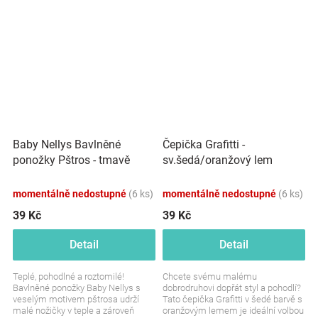
bezpečnost při...
motivem Minnie. Perfektní...
Baby Nellys Bavlněné
Čepička Grafitti -
ponožky Pštros - tmavě
sv.šedá/oranžový lem
růžové
momentálně nedostupné
(6 ks)
momentálně nedostupné
(6 ks)
39 Kč
39 Kč
Detail
Detail
Teplé, pohodlné a roztomilé!
Chcete svému malému
Bavlněné ponožky Baby Nellys s
dobrodruhovi dopřát styl a pohodlí?
veselým motivem pštrosa udrží
Tato čepička Grafitti v šedé barvě s
malé nožičky v teple a zároveň
oranžovým lemem je ideální volbou