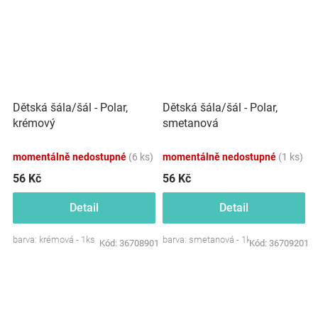
Dětská šála/šál - Polar,
Dětská šála/šál - Polar,
krémový
smetanová
momentálně nedostupné
(6 ks)
momentálně nedostupné
(1 ks)
56 Kč
56 Kč
Detail
Detail
barva: krémová - 1ks
barva: smetanová - 1ks
Kód:
36708901
Kód:
36709201