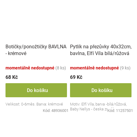
Botičky/ponožtičky BAVLNA
Pytlík na přezůvky 40x32cm,
- krémové
bavlna, Elfí Víla bílá/růžová
momentálně nedostupné
(8 ks)
momentálně nedostupné
(9 ks)
68 Kč
69 Kč
Do košíku
Do košíku
Velikost: 0-6měs. Barva: krémové
Motiv: Elfí Víla, barva -bílá/růžová,
Baby Nellys - česka značka
Kód:
48936001
Kód:
11257501