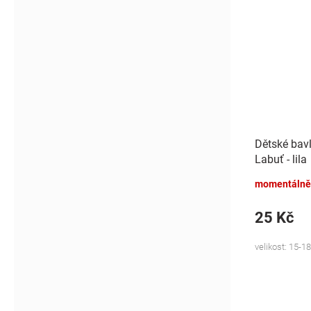
Dětské bav
Labuť - lila
momentálně
25 Kč
velikost: 15-18,