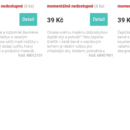
 nedostupné
(6 ks)
momentálně nedostupné
(6 ks)
momen
39 Kč
39 
Detail
Detail
é a roztomilé! Bavlněné
Chcete svému malému dobrodruhovi
Čepička
Nellys s veselým
dopřát styl a pohodlí? Tato čepička
barvě 
sa udrží malé nožičky v
Grafitti v šedé barvě s oranžovým
kouske
 dodají outfitu hravý
lemem je ideální volbou pro
vašeho
a prodyšný materiál...
chladnější dny. Moderní, pohodlná a
design
Kód:
48012101
Kód:
68907901
plná...
je čepič