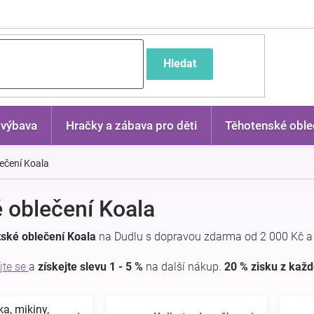
častější dotazy
Hledat
 výbava
Hračky a zábava pro děti
Těhotenské oble
ečení Koala
 oblečení Koala
ské oblečení Koala
na Dudlu s dopravou zdarma od 2 000 Kč a
jte se
a
získejte slevu 1 - 5 %
na další nákup.
20 % zisku z kaž
ka, mikiny,