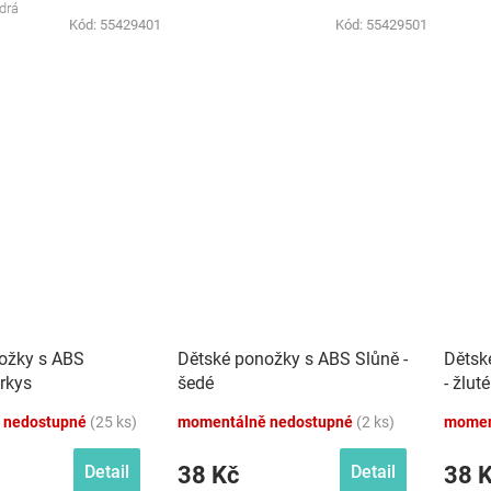
drá
Kód:
55429401
Kód:
55429501
ožky s ABS
Dětské ponožky s ABS Slůně -
Dětsk
yrkys
šedé
- žluté
 nedostupné
(25 ks)
momentálně nedostupné
(2 ks)
momen
38 Kč
38 
Detail
Detail