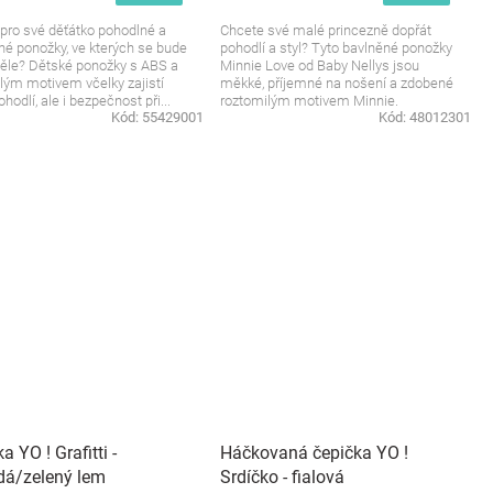
pro své děťátko pohodlné a
Chcete své malé princezně dopřát
é ponožky, ve kterých se bude
pohodlí a styl? Tyto bavlněné ponožky
kvěle? Dětské ponožky s ABS a
Minnie Love od Baby Nellys jsou
lým motivem včelky zajistí
měkké, příjemné na nošení a zdobené
hodlí, ale i bezpečnost při...
roztomilým motivem Minnie.
Kód:
55429001
Kód:
48012301
Perfektní...
a YO ! Grafitti -
Háčkovaná čepička YO !
dá/zelený lem
Srdíčko - fialová