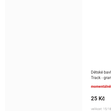
Dětské bav
Track - gra
momentálně
25 Kč
velikost: 15/18