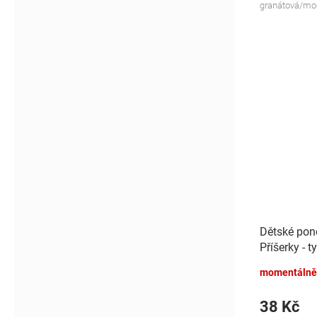
granátová/mo
Dětské pon
Příšerky - t
momentálně
38 Kč