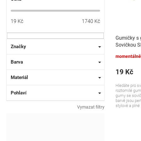
u
o
k
d
t
u
19
Kč
1740
Kč
ů
k
t
Gumičky s
ů
Sovičkou Sl
Značky
modré, 2 ks
momentálně
Barva
19 Kč
Materiál
Hledáte pro s
roztomilé gum
Pohlaví
gumy se sovič
barvě jsou perf
stylové a plné 
Vymazat filtry