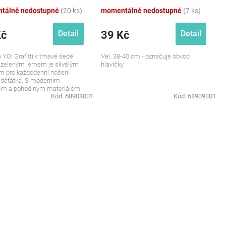
tálně nedostupné
(20 ks)
momentálně nedostupné
(7 ks)
Kč
39 Kč
Detail
Detail
 YO! Grafitti v tmavě šedé
Vel. 38-40 cm - označuje obvod
s zeleným lemem je skvélým
hlavičky
m pro každodenní nošení
 děťátka. S moderním
em a pohodlným materiálem
Kód:
68908001
Kód:
68909301
ka nejen...