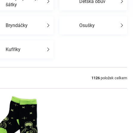
Dětská obuv
šátky
Bryndáčky
Osušky
Kufříky
1126
položek celkem