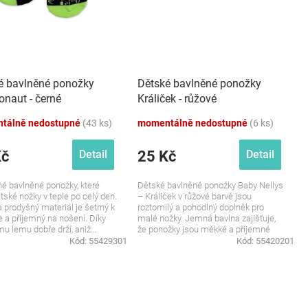
é bavlněné ponožky
Dětské bavlněné ponožky
naut - černé
Králiček - růžové
tálně nedostupné
(43 ks)
momentálně nedostupné
(6 ks)
Kč
25 Kč
Detail
Detail
é bavlněné ponožky, které
Dětské bavlněné ponožky Baby Nellys
ětské nožky v teple po celý den.
– Králiček v růžové barvě jsou
 prodyšný materiál je šetrný k
roztomilý a pohodlný doplněk pro
 a příjemný na nošení. Díky
malé nožky. Jemná bavlna zajišťuje,
u lemu dobře drží, aniž...
že ponožky jsou měkké a příjemné
na...
Kód:
55429301
Kód:
55420201