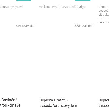
, barva: tyrkysová
velikost: 19/22, barva: šedá/tyrkys
Chcete 
bezpečn
cítit s
roztomi
nejen po
Kód:
55428401
Kód:
55428601
s Bavlněné
Čepička Grafitti -
Čepičk
tros - tmavě
sv.šedá/oranžový lem
tm.še