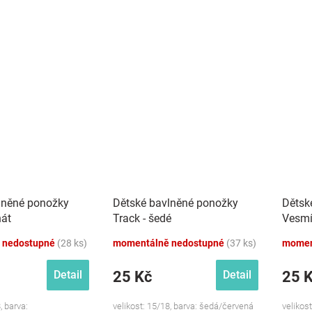
lněné ponožky
Dětské bavlněné ponožky
Dětsk
nát
Track - šedé
Vesmí
 nedostupné
(28 ks)
momentálně nedostupné
(37 ks)
momen
25 Kč
25 
Detail
Detail
, barva:
velikost: 15/18, barva: šedá/červená
velikos