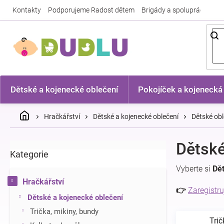
Přejít
Kontakty
Podporujeme Radost dětem
Brigády a spolupráce
Nej
na
obsah
Dětské a kojenecké oblečení
Pokojíček a kojenecká
Domů
Hračkářství
Dětské a kojenecké oblečení
Dětské obl
P
Dětské
Kategorie
Přeskočit
o
kategorie
s
Vyberte si
Dět
t
Hračkářství
r
👉
Zaregistru
Dětské a kojenecké oblečení
a
n
Trička, mikiny, bundy
Trič
n