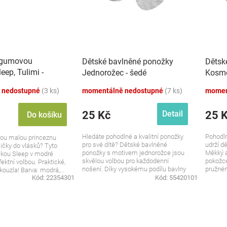
 gumovou
Dětské bavlněné ponožky
Dětsk
eep, Tulimi -
Jednorožec - šedé
Kosmo
 nedostupné
(3 ks)
momentálně nedostupné
(7 ks)
momen
25 Kč
25 
Detail
Do košíku
Hledáte pohodlné a kvalitní ponožky
Pohodln
vou malou princeznu
pro své dítě? Dětské bavlněné
udrží d
ičky do vlásků? Tyto
ponožky s motivem jednorožce jsou
Měkký a
kou Sleep v modré
skvělou volbou pro každodenní
pokožce
ektní volbou. Praktické,
nošení. Díky vysokému podílu bavlny
pružném
kouzla! Barva: modrá,...
jsou...
Kód:
22354301
Kód:
55420101