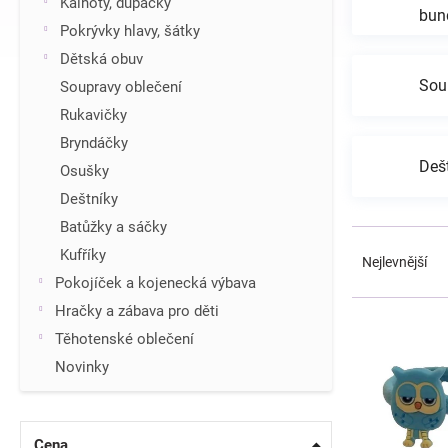
Kalhoty, dupačky
bun
í
Pokrývky hlavy, šátky
p
Dětská obuv
a
n
Sou
Soupravy oblečení
e
Rukavičky
l
Bryndáčky
Deš
Osušky
Deštníky
Batůžky a sáčky
Ř
Kufříky
a
Nejlevnější
z
Pokojíček a kojenecká výbava
e
V
Hračky a zábava pro děti
n
ý
Těhotenské oblečení
í
p
p
Novinky
i
r
s
o
p
d
r
Cena