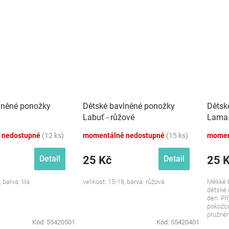
lněné ponožky
Dětské bavlněné ponožky
Dětsk
Labuť - růžové
Lama 
 nedostupné
(12 ks)
momentálně nedostupné
(15 ks)
momen
25 Kč
25 
Detail
Detail
 barva: lila
velikost: 15-18, barva: růžová
Měkké b
dětské 
den. Př
pokožce
pružném
Kód:
55420501
Kód:
55420401