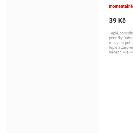
růžové
momentálně
39 Kč
Teplé, pohodln
ponožky Baby 
motivem pštro
teple a zároveň
nádech. Měkký 