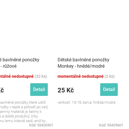
é bavlněné ponožky
Dětské bavlněné ponožky
- růžové
Monkey - hnědé/modré
tálně nedostupné
(32 ks)
momentálně nedostupné
(2 ks)
Kč
25 Kč
Detail
Detail
avlněné ponožky, které udrží
velikost: 15/18, barva: hnědá/modrá
nožky v teple a pohodlí po celý
íjemný materiál je šetrný k
 a dobře prodyšný. Díky
u lemu krásně sedí, aniž by...
Kód:
55420301
Kód:
55429601