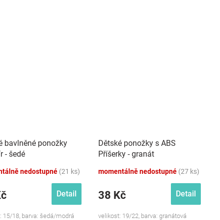
é bavlněné ponožky
Dětské ponožky s ABS
r - šedé
Příšerky - granát
tálně nedostupné
(21 ks)
momentálně nedostupné
(27 ks)
Kč
38 Kč
Detail
Detail
t: 15/18, barva: šedá/modrá
velikost: 19/22, barva: granátová