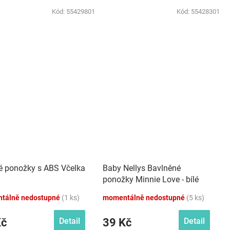
Kód:
55429801
Kód:
55428301
é ponožky s ABS Včelka
Baby Nellys Bavlněné
ponožky Minnie Love - bílé
tálně nedostupné
(1 ks)
momentálně nedostupné
(5 ks)
Kč
39 Kč
Detail
Detail