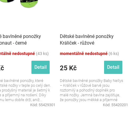
é bavlněné ponožky
Dětské bavlněné ponožky
naut - černé
Králiček - růžové
tálně nedostupné
(43 ks)
momentálně nedostupné
(6 ks)
Kč
25 Kč
Detail
Detail
é bavlněné ponožky, které
Dětské bavlněné ponožky Baby Nellys
ětské nožky v teple po celý den.
– Králiček v růžové barvě jsou
 prodyšný materiál je šetrný k
roztomilý a pohodlný doplněk pro
 a příjemný na nošení. Díky
malé nožky. Jemná bavlna zajišťuje,
u lemu dobře drží, aniž...
že ponožky jsou měkké a příjemné
na...
Kód:
55429301
Kód:
55420201