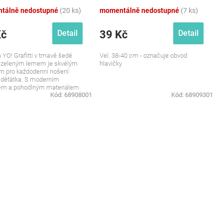
tálně nedostupné
(20 ks)
momentálně nedostupné
(7 ks)
Kč
39 Kč
Detail
Detail
 YO! Grafitti v tmavě šedé
Vel. 38-40 cm - označuje obvod
s zeleným lemem je skvélým
hlavičky
m pro každodenní nošení
 děťátka. S moderním
em a pohodlným materiálem
Kód:
68908001
Kód:
68909301
ka nejen...