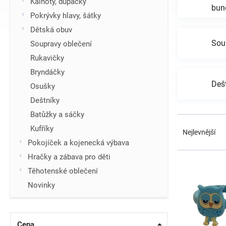
Kalhoty, dupačky
bun
í
Pokrývky hlavy, šátky
p
Dětská obuv
a
n
Sou
Soupravy oblečení
e
Rukavičky
l
Bryndáčky
Deš
Osušky
Deštníky
Batůžky a sáčky
Ř
Kufříky
a
Nejlevnější
z
Pokojíček a kojenecká výbava
e
V
Hračky a zábava pro děti
n
ý
Těhotenské oblečení
í
p
p
Novinky
i
r
s
o
p
d
r
Cena