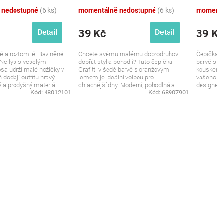
 nedostupné
(6 ks)
momentálně nedostupné
(6 ks)
momen
39 Kč
39 
Detail
Detail
é a roztomilé! Bavlněné
Chcete svému malému dobrodruhovi
Čepička
Nellys s veselým
dopřát styl a pohodlí? Tato čepička
barvě 
sa udrží malé nožičky v
Grafitti v šedé barvě s oranžovým
kouske
 dodají outfitu hravý
lemem je ideální volbou pro
vašeho
a prodyšný materiál...
chladnější dny. Moderní, pohodlná a
design
Kód:
48012101
Kód:
68907901
plná...
je čepič