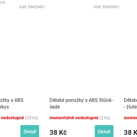
drá
Kód:
55429401
Kód:
55429501
ožky s ABS
Dětské ponožky s ABS Slůně -
Dětsk
yrkys
šedé
- žluté
 nedostupné
(25 ks)
momentálně nedostupné
(2 ks)
momen
38 Kč
38 
Detail
Detail