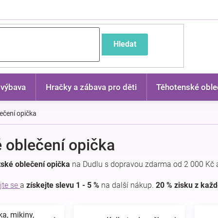
častější dotazy
Hledat
 výbava
Hračky a zábava pro děti
Těhotenské oble
ečení opička
 oblečení opička
ské oblečení opička
na Dudlu s dopravou zdarma od 2 000 Kč 
jte se
a
získejte slevu 1 - 5 %
na další nákup.
20 % zisku z kaž
ka, mikiny,