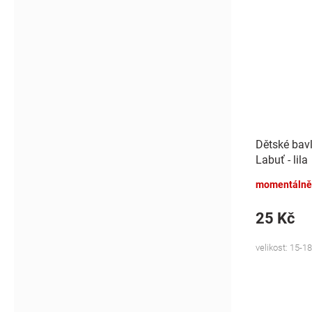
Dětské bav
Labuť - lila
momentálně
25 Kč
velikost: 15-18,