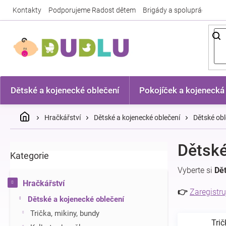
Přejít
Kontakty
Podporujeme Radost dětem
Brigády a spolupráce
Nej
na
obsah
Dětské a kojenecké oblečení
Pokojíček a kojenecká
Domů
Hračkářství
Dětské a kojenecké oblečení
Dětské obl
P
Dětské
Kategorie
Přeskočit
o
kategorie
s
Vyberte si
Dět
t
Hračkářství
r
👉
Zaregistru
Dětské a kojenecké oblečení
a
n
Trička, mikiny, bundy
Trič
n