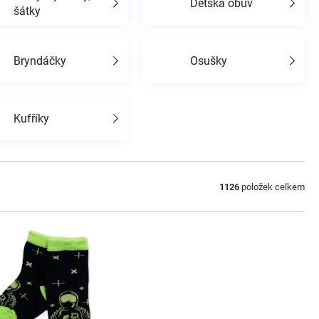
Dětská obuv
šátky
Bryndáčky
Osušky
Kufříky
1126
položek celkem