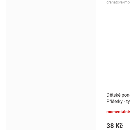
granátová/mo
Dětské pon
Příšerky - t
momentálně
38 Kč