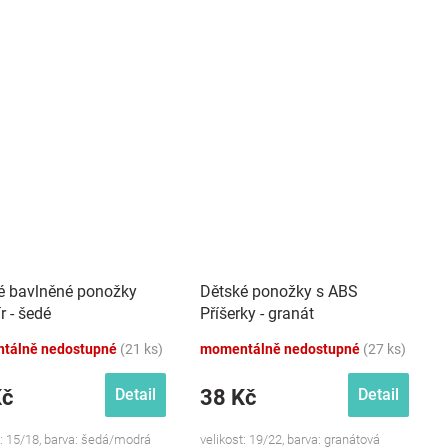
é bavlněné ponožky
Dětské ponožky s ABS
r - šedé
Příšerky - granát
tálně nedostupné
(21 ks)
momentálně nedostupné
(27 ks)
Kč
38 Kč
Detail
Detail
t: 15/18, barva: šedá/modrá
velikost: 19/22, barva: granátová