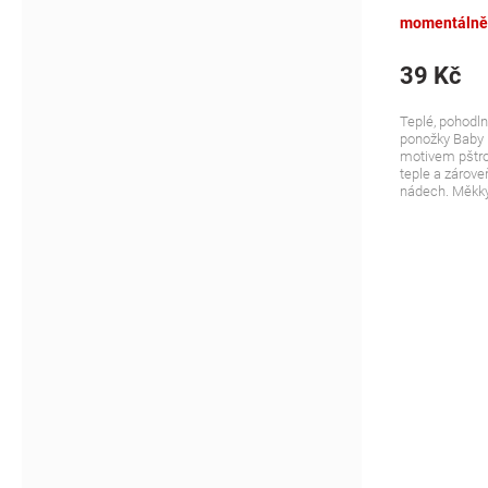
růžové
momentálně
39 Kč
Teplé, pohodln
ponožky Baby 
motivem pštro
teple a zároveň
nádech. Měkký 