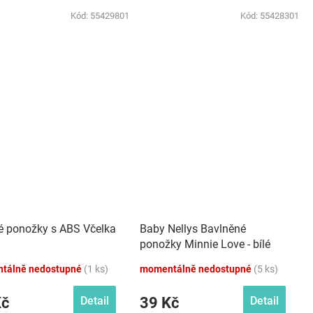
Kód:
55429801
Kód:
55428301
é ponožky s ABS Včelka
Baby Nellys Bavlněné
ponožky Minnie Love - bílé
tálně nedostupné
(1 ks)
momentálně nedostupné
(5 ks)
Kč
39 Kč
Detail
Detail