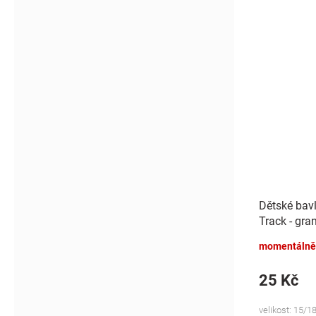
Dětské bav
Track - gra
momentálně
25 Kč
velikost: 15/18