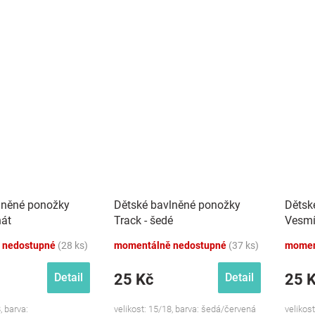
lněné ponožky
Dětské bavlněné ponožky
Dětsk
nát
Track - šedé
Vesmí
 nedostupné
(28 ks)
momentálně nedostupné
(37 ks)
momen
25 Kč
25 
Detail
Detail
, barva:
velikost: 15/18, barva: šedá/červená
velikos