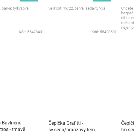
, barva: tyrkysová
velikost: 19/22, barva: šedá/tyrkys
Chcete 
bezpečn
cítit s
roztomi
nejen po
Kód:
55428401
Kód:
55428601
s Bavlněné
Čepička Grafitti -
Čepičk
tros - tmavě
sv.šedá/oranžový lem
tm.še