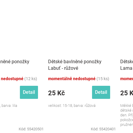
lněné ponožky
Dětské bavlněné ponožky
Dětsk
Labuť - růžové
Lama 
 nedostupné
(12 ks)
momentálně nedostupné
(15 ks)
momen
25 Kč
25 
Detail
Detail
 barva: lila
velikost: 15-18, barva: růžová
Měkké b
dětské 
den. Př
pokožce
pružném
Kód:
55420501
Kód:
55420401