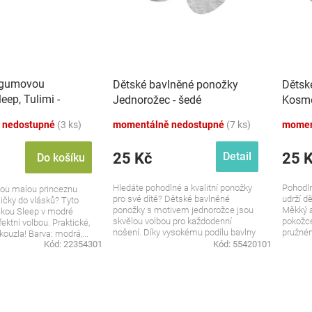
 gumovou
Dětské bavlněné ponožky
Dětsk
eep, Tulimi -
Jednorožec - šedé
Kosmo
 nedostupné
(3 ks)
momentálně nedostupné
(7 ks)
momen
25 Kč
25 
Detail
Do košíku
Hledáte pohodlné a kvalitní ponožky
Pohodln
vou malou princeznu
pro své dítě? Dětské bavlněné
udrží d
ičky do vlásků? Tyto
ponožky s motivem jednorožce jsou
Měkký a
kou Sleep v modré
skvělou volbou pro každodenní
pokožce
ektní volbou. Praktické,
nošení. Díky vysokému podílu bavlny
pružném
kouzla! Barva: modrá,...
jsou...
Kód:
22354301
Kód:
55420101