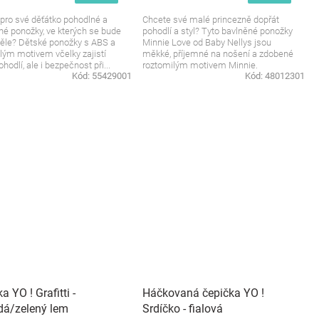
pro své děťátko pohodlné a
Chcete své malé princezně dopřát
é ponožky, ve kterých se bude
pohodlí a styl? Tyto bavlněné ponožky
kvěle? Dětské ponožky s ABS a
Minnie Love od Baby Nellys jsou
lým motivem včelky zajistí
měkké, příjemné na nošení a zdobené
hodlí, ale i bezpečnost při...
roztomilým motivem Minnie.
Kód:
55429001
Kód:
48012301
Perfektní...
a YO ! Grafitti -
Háčkovaná čepička YO !
dá/zelený lem
Srdíčko - fialová