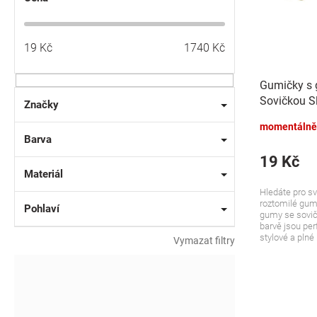
u
o
k
d
t
u
19
Kč
1740
Kč
ů
k
t
Gumičky s
ů
Sovičkou Sl
Značky
modré, 2 ks
momentálně
Barva
19 Kč
Materiál
Hledáte pro s
roztomilé gum
Pohlaví
gumy se sovič
barvě jsou perf
stylové a plné 
Vymazat filtry