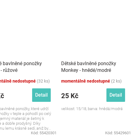
é bavlněné ponožky
Dětské bavlněné ponožky
- růžové
Monkey - hnědé/modré
tálně nedostupné
(32 ks)
momentálně nedostupné
(2 ks)
Kč
25 Kč
Detail
Detail
avlněné ponožky, které udrží
velikost: 15/18, barva: hnědá/modrá
nožky v teple a pohodlí po celý
íjemný materiál je šetrný k
 a dobře prodyšný. Díky
u lemu krásně sedí, aniž by...
Kód:
55420301
Kód:
55429601