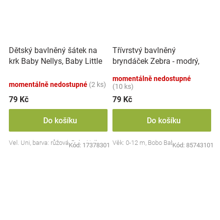
Dětský bavlněný šátek na
Třívrstvý bavlněný
krk Baby Nellys, Baby Little
bryndáček Zebra - modrý,
Star - růžový
třívrstvý
momentálně nedostupné
momentálně nedostupné
(2 ks)
(10 ks)
79 Kč
79 Kč
Do košíku
Do košíku
Vel. Uni, barva: růžová, Baby Nellys
Věk: 0-12 m, Bobo Baby
Kód:
17378301
Kód:
85743101