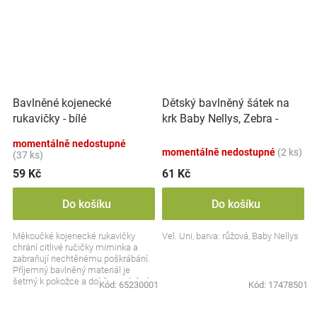
Dětský bavlněný šátek na
Bavlněné kojenecké
krk Baby Nellys, Zebra -
rukavičky - bílé
růžový
momentálně nedostupné
momentálně nedostupné
(2 ks)
(37 ks)
59 Kč
61 Kč
Do košíku
Do košíku
Měkoučké kojenecké rukavičky
Vel. Uni, barva: růžová, Baby Nellys
chrání citlivé ručičky miminka a
zabraňují nechtěnému poškrábání.
Příjemný bavlněný materiál je
šetrný k pokožce a dobře prodyšný.
Kód:
65230001
Kód:
17478501
Díky pružnému...