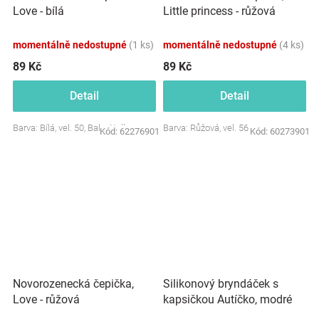
Love - bílá
Little princess - růžová
momentálně nedostupné
(1 ks)
momentálně nedostupné
(4 ks)
89 Kč
89 Kč
Detail
Detail
Barva: Bílá, vel. 50, Baby Nellys
Barva: Růžová, vel. 56
Kód:
62276901
Kód:
60273901
Novorozenecká čepička,
Silikonový bryndáček s
Love - růžová
kapsičkou Autíčko, modré