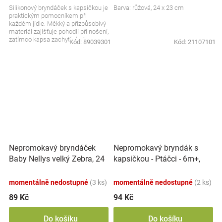
Silikonový bryndáček s kapsičkou je
Barva: růžová, 24 x 23 cm
praktickým pomocníkem při
každém jídle. Měkký a přizpůsobivý
materiál zajišťuje pohodlí při nošení,
zatímco kapsa zachytí zbytky
Kód:
89039301
Kód:
21107101
jídla....
Nepromokavý bryndáček
Nepromokavý bryndák s
Baby Nellys velký Zebra, 24
kapsičkou - Ptáčci - 6m+,
x 23 cm - růžová
BabyOno
momentálně nedostupné
(3 ks)
momentálně nedostupné
(2 ks)
89 Kč
94 Kč
Do košíku
Do košíku