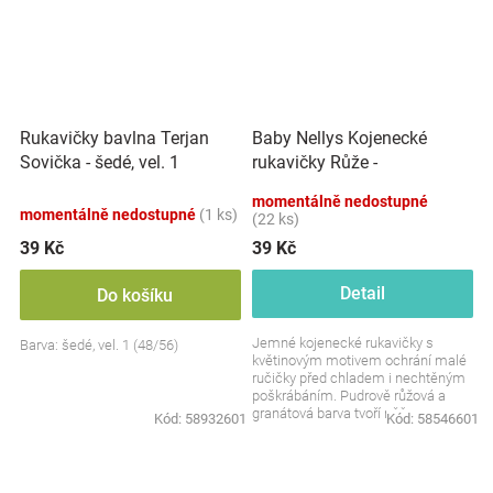
Baby Nellys Kojenecké
Rukavičky bavlna Terjan
rukavičky Růže -
Sovička - šedé, vel. 1
pudrové/granát, 56/62
momentálně nedostupné
momentálně nedostupné
(1 ks)
(22 ks)
39 Kč
39 Kč
Detail
Do košíku
Jemné kojenecké rukavičky s
Barva: šedé, vel. 1 (48/56)
květinovým motivem ochrání malé
ručičky před chladem i nechtěným
poškrábáním. Pudrově růžová a
granátová barva tvoří něžnou a
Kód:
58932601
Kód:
58546601
vkusnou kombinaci....