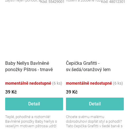
zajistí nejen pohodlí, ale i
nošení a zdobené roztomilým
Kód:
55429001
Kód:
48012301
bezpečnost při...
motivem Minnie. Perfektní...
Baby Nellys Bavlněné
Čepička Grafitti -
ponožky Pštros - tmavě
sv.šedá/oranžový lem
růžové
momentálně nedostupné
(6 ks)
momentálně nedostupné
(6 ks)
39 Kč
39 Kč
Detail
Detail
Teplé, pohodlné a roztomilé!
Chcete svému malému
Bavlněné ponožky Baby Nellys s
dobrodruhovi dopřát styl a pohodlí?
veselým motivem pštrosa udrží
Tato čepička Grafitti v šedé barvě s