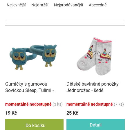
a
Nejlevnější
Nejdražší
Nejprodávanější
Abecedně
Značky
z
e
Blog
n
í
V
p
Hračkářství
ý
r
p
o
Přihlášení
i
d
s
u
p
k
r
t
o
ů
Gumičky s gumovou
Dětské bavlněné ponožky
d
Sovičkou Sleep, Tulimi -
Jednorožec - šedé
u
modré, 2 ks
k
momentálně nedostupné
(3 ks)
momentálně nedostupné
(7 ks)
t
ů
19 Kč
25 Kč
Detail
Do košíku