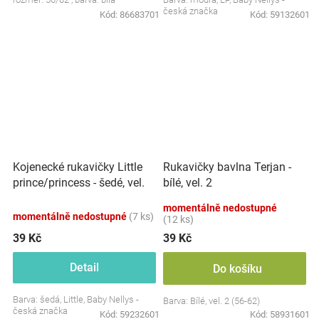
česká značka
Kód:
86683701
Kód:
59132601
Kojenecké rukavičky Little
Rukavičky bavlna Terjan -
prince/princess - šedé, vel.
bílé, vel. 2
56/62
momentálně nedostupné
momentálně nedostupné
(7 ks)
(12 ks)
39 Kč
39 Kč
Detail
Do košíku
Barva: šedá, Little, Baby Nellys -
Barva: Bílé, vel. 2 (56-62)
česká značka
Kód:
59232601
Kód:
58931601