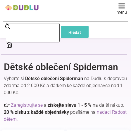
Přejít
na
obsah
Dětské
Hledat
a
kojenecké
Dětské oblečení Spiderman
oblečení
Vyberte si
Dětské oblečení Spiderman
na Dudlu s dopravou
Pokojíček
zdarma od 2 000 Kč a dárkem ke každé objednávce nad 1
000 Kč.
a
👉
Zaregistrujte se
a
získejte slevu 1 - 5 %
na další nákup.
20 % zisku z každé objednávky
posíláme na
nadaci Radost
kojenecká
dětem.
výbava