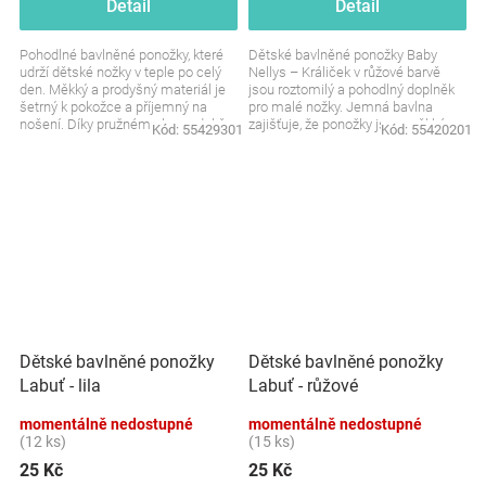
Detail
Detail
Pohodlné bavlněné ponožky, které
Dětské bavlněné ponožky Baby
udrží dětské nožky v teple po celý
Nellys – Králiček v růžové barvě
den. Měkký a prodyšný materiál je
jsou roztomilý a pohodlný doplněk
šetrný k pokožce a příjemný na
pro malé nožky. Jemná bavlna
nošení. Díky pružnému lemu dobře
zajišťuje, že ponožky jsou měkké a
Kód:
55429301
Kód:
55420201
drží, aniž...
příjemné na...
Dětské bavlněné ponožky
Dětské bavlněné ponožky
Labuť - lila
Labuť - růžové
momentálně nedostupné
momentálně nedostupné
(12 ks)
(15 ks)
25 Kč
25 Kč