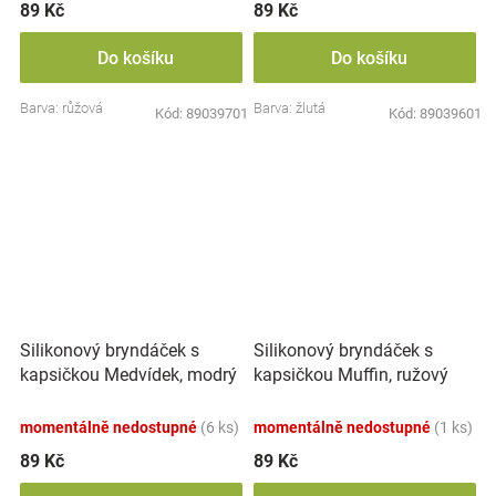
89 Kč
89 Kč
Do košíku
Do košíku
Barva: růžová
Barva: žlutá
Kód:
89039701
Kód:
89039601
Silikonový bryndáček s
Silikonový bryndáček s
kapsičkou Medvídek, modrý
kapsičkou Muffin, ružový
momentálně nedostupné
(6 ks)
momentálně nedostupné
(1 ks)
89 Kč
89 Kč