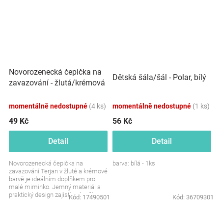
Novorozenecká čepička na
Dětská šála/šál - Polar, bílý
zavazování - žlutá/krémová
momentálně nedostupné
(4 ks)
momentálně nedostupné
(1 ks)
49 Kč
56 Kč
Detail
Detail
Novorozenecká čepička na
barva: bílá - 1ks
zavazování Terjan v žluté a krémové
barvě je ideálním doplňkem pro
malé miminko. Jemný materiál a
praktický design zajistí pohodlí a
Kód:
17490501
Kód:
36709301
teplo pro citlivou...