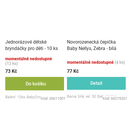
Jednorázové dětské
Novorozenecká čepička
bryndáčky pro děti - 10 ks
Baby Nellys, Zebra - bílá
momentálně nedostupné
momentálně nedostupné
(4 ks)
(12 ks)
73 Kč
77 Kč
Detail
Do košíku
Barva: bílá, vel. 50, Baby Nellys
Balení: 10ks, BabyOno
Kód:
26611001
Kód:
60275201