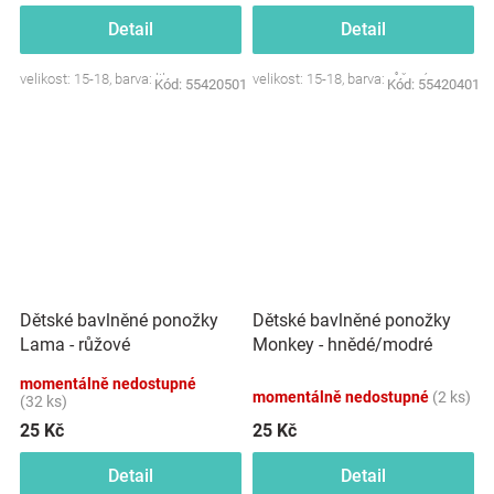
Detail
Detail
velikost: 15-18, barva: lila
velikost: 15-18, barva: růžová
Kód:
55420501
Kód:
55420401
Dětské bavlněné ponožky
Dětské bavlněné ponožky
Lama - růžové
Monkey - hnědé/modré
momentálně nedostupné
momentálně nedostupné
(2 ks)
(32 ks)
25 Kč
25 Kč
Detail
Detail