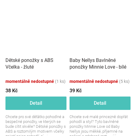
Dětské ponožky s ABS
Baby Nellys Bavlněné
Včelka - žluté
ponožky Minnie Love - bílé
momentálně nedostupné
(1 ks)
momentálně nedostupné
(5 ks)
38 Kč
39 Kč
Detail
Detail
Chcete pro své děťátko pohodlné a
Chcete své malé princezně dopřát
bezpečné ponožky, ve kterých se
pohodlí a styl? Tyto bavlněné
bude cítit skvěle? Dětské ponožky s
ponožky Minnie Love od Baby
ABS a roztomilým motivem včelky
Nellys jsou měkké, příjemné na