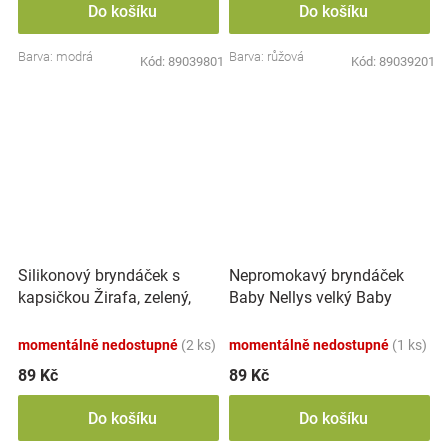
Do košíku
Do košíku
Barva: modrá
Barva: růžová
Kód:
89039801
Kód:
89039201
Nepromokavý bryndáček
Silikonový bryndáček s
Baby Nellys velký Baby
kapsičkou Žirafa, zelený,
Little Star, 24 x 23 cm -
růžová
momentálně nedostupné
(2 ks)
momentálně nedostupné
(1 ks)
89 Kč
89 Kč
Do košíku
Do košíku