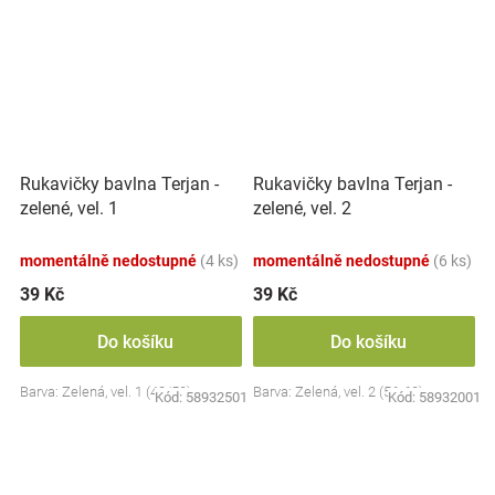
Rukavičky bavlna Terjan -
Rukavičky bavlna Terjan -
zelené, vel. 1
zelené, vel. 2
momentálně nedostupné
(4 ks)
momentálně nedostupné
(6 ks)
39 Kč
39 Kč
Do košíku
Do košíku
Barva: Zelená, vel. 1 (48/50)
Barva: Zelená, vel. 2 (56-62)
Kód:
58932501
Kód:
58932001