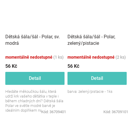
Dětská šála/šál - Polar, sv.
Dětská šála/šál - Polar,
modrá
zelený/pistacie
momentálně nedostupné
(1 ks)
momentálně nedostupné
(2 ks)
56 Kč
56 Kč
Detail
Detail
Hledáte měkoučkou šálu, která
barva: zelený/pistacie - 1ks
udrží krk vašeho děťátka v teple i
během chladných dní? Dětská šála
Polar ve světle modré barvě je
ideálním doplňkem na zimu.
Kód:
36709401
Kód:
36709101
Hřejivá, pohodlná a...