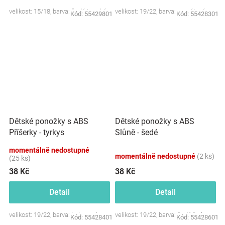
velikost: 15/18, barva: šedá/modrá
velikost: 19/22, barva: granátová
Kód:
55429801
Kód:
55428301
Dětské ponožky s ABS
Dětské ponožky s ABS
Příšerky - tyrkys
Slůně - šedé
momentálně nedostupné
momentálně nedostupné
(2 ks)
(25 ks)
38 Kč
38 Kč
Detail
Detail
velikost: 19/22, barva: tyrkysová
velikost: 19/22, barva: šedá/tyrkys
Kód:
55428401
Kód:
55428601