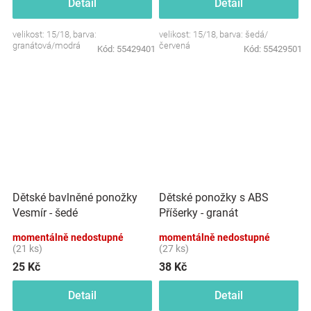
Detail
Detail
velikost: 15/18, barva:
velikost: 15/18, barva: šedá/
granátová/modrá
červená
Kód:
55429401
Kód:
55429501
Dětské bavlněné ponožky
Dětské ponožky s ABS
Vesmír - šedé
Příšerky - granát
momentálně nedostupné
momentálně nedostupné
(21 ks)
(27 ks)
25 Kč
38 Kč
Detail
Detail