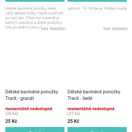
Měkké bavlněné ponožky, které
velikost: 15/18, barva: hnědá/modrá
udrží dětské nožky v teple a pohodlí
po celý den. Příjemný materiál je
šetrný k pokožce a dobře prodyšný.
Díky pružnému lemu krásně sedí,
Kód:
55420301
Kód:
55429601
aniž by...
Dětské bavlněné ponožky
Dětské bavlněné ponožky
Track - granát
Track - šedé
momentálně nedostupné
momentálně nedostupné
(28 ks)
(37 ks)
25 Kč
25 Kč