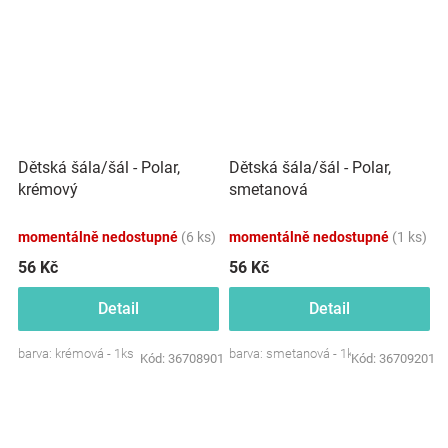
Dětská šála/šál - Polar,
Dětská šála/šál - Polar,
krémový
smetanová
momentálně nedostupné
(6 ks)
momentálně nedostupné
(1 ks)
56 Kč
56 Kč
Detail
Detail
barva: krémová - 1ks
barva: smetanová - 1ks
Kód:
36708901
Kód:
36709201