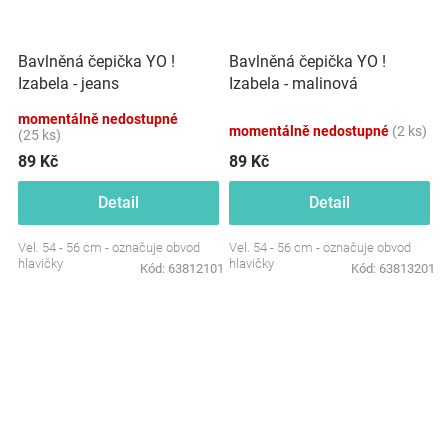
Bavlněná čepička YO !
Bavlněná čepička YO !
Izabela - jeans
Izabela - malinová
momentálně nedostupné
momentálně nedostupné
(2 ks)
(25 ks)
89 Kč
89 Kč
Detail
Detail
Vel. 54 - 56 cm - označuje obvod
Vel. 54 - 56 cm - označuje obvod
hlavičky
hlavičky
Kód:
63812101
Kód:
63813201