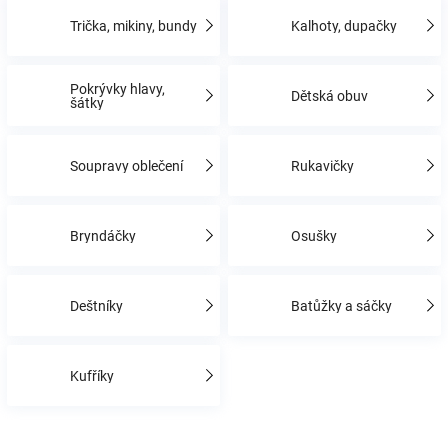
Trička, mikiny, bundy
Kalhoty, dupačky
Hračky
Pokrývky hlavy,
Dětská obuv
a
šátky
zábava
Soupravy oblečení
Rukavičky
pro
Bryndáčky
Osušky
děti
Deštníky
Batůžky a sáčky
Těhotenské
oblečení
Kufříky
Novinky
Ř