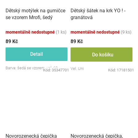
Dětský motýlek na gumičce
Dětský šátek na krk YO ! -
se vzorem Mrofi, šedý
granátová
momentálně nedostupné
(1 ks)
momentálně nedostupné
(9 ks)
89 Kč
89 Kč
Detail
Do košíku
Barva: šedá se vzorem, vel. 62
Vel. Uni
Kód:
35347701
Kód:
17181501
Novorozenecká čepička
Novorozenecká čepička,