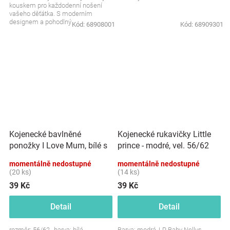
kouskem pro každodenní nošení
vašeho děťátka. S moderním
designem a pohodlným
Kód:
68908001
Kód:
68909301
materiálem je čepička nejen...
Kojenecké bavlněné
Kojenecké rukavičky Little
ponožky I Love Mum, bílé s
prince - modré, vel. 56/62
potiskem
momentálně nedostupné
momentálně nedostupné
(20 ks)
(14 ks)
39 Kč
39 Kč
Detail
Detail
rozměr: 56/62 , barva: bílá
Barva: modrá, LP, Baby Nellys -