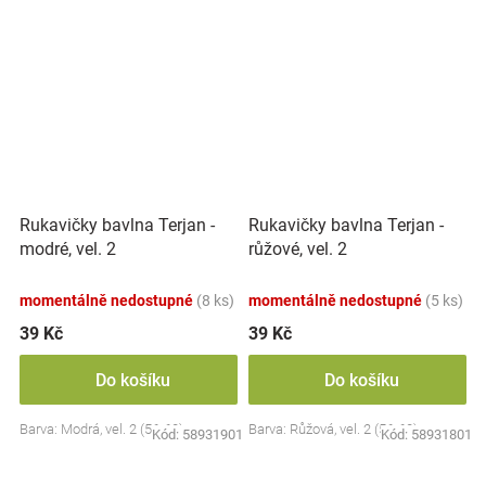
Rukavičky bavlna Terjan -
Rukavičky bavlna Terjan -
modré, vel. 2
růžové, vel. 2
momentálně nedostupné
(8 ks)
momentálně nedostupné
(5 ks)
39 Kč
39 Kč
Do košíku
Do košíku
Barva: Modrá, vel. 2 (56-62)
Barva: Růžová, vel. 2 (56-62)
Kód:
58931901
Kód:
58931801