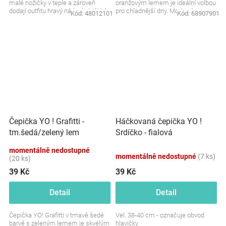
malé nožičky v teple a zároveň
oranžovým lemem je ideální volbou
dodají outfitu hravý nádech. Měkký
pro chladnější dny. Moderní,
Kód:
48012101
Kód:
68907901
a prodyšný materiál...
pohodlná a plná...
Čepička YO ! Grafitti -
Háčkovaná čepička YO !
tm.šedá/zelený lem
Srdíčko - fialová
momentálně nedostupné
momentálně nedostupné
(7 ks)
(20 ks)
39 Kč
39 Kč
Detail
Detail
Čepička YO! Grafitti v tmavě šedé
Vel. 38-40 cm - označuje obvod
barvě s zeleným lemem je skvélým
hlavičky