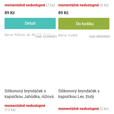
momentálně nedostupné
(7 ks)
momentálně nedostupné
(6 ks)
89 Kč
89 Kč
Detail
Do košíku
Barva: Růžová, vel. 50, Baby Nellys
Barva: modrá
Kód:
62296901
Kód:
89039501
Silikonový bryndáček s
Silikonový bryndáček s
kapsičkou Jahůdka, růžová
kapsičkou Lev, žlutý
momentálně nedostupné
momentálně nedostupné
(2 ks)
(12 ks)