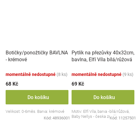
Botičky/ponožtičky BAVLNA
Pytlík na přezůvky 40x32cm,
- krémové
bavlna, Elfí Víla bílá/růžová
momentálně nedostupné
(8 ks)
momentálně nedostupné
(9 ks)
68 Kč
69 Kč
Do košíku
Do košíku
Velikost: 0-6měs. Barva: krémové
Motiv: Elfí Víla, barva -bílá/růžová,
Baby Nellys - česka značka
Kód:
48936001
Kód:
11257501