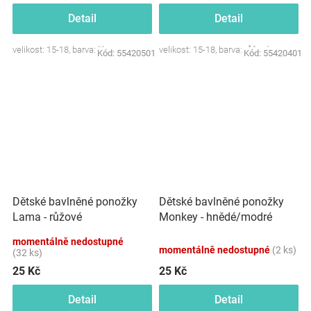
Detail
Detail
velikost: 15-18, barva: lila
velikost: 15-18, barva: růžová
Kód:
55420501
Kód:
55420401
Dětské bavlněné ponožky
Dětské bavlněné ponožky
Lama - růžové
Monkey - hnědé/modré
momentálně nedostupné
momentálně nedostupné
(2 ks)
(32 ks)
25 Kč
25 Kč
Detail
Detail