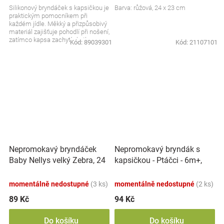
Silikonový bryndáček s kapsičkou je
Barva: růžová, 24 x 23 cm
praktickým pomocníkem při
každém jídle. Měkký a přizpůsobivý
materiál zajišťuje pohodlí při nošení,
zatímco kapsa zachytí zbytky
Kód:
89039301
Kód:
21107101
jídla....
Nepromokavý bryndáček
Nepromokavý bryndák s
Baby Nellys velký Zebra, 24
kapsičkou - Ptáčci - 6m+,
x 23 cm - růžová
BabyOno
momentálně nedostupné
(3 ks)
momentálně nedostupné
(2 ks)
89 Kč
94 Kč
Do košíku
Do košíku