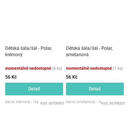
Dětská šála/šál - Polar,
Dětská šála/šál - Polar,
krémový
smetanová
momentálně nedostupné
(6 ks)
momentálně nedostupné
(1 ks)
56 Kč
56 Kč
Detail
Detail
barva: krémová - 1ks
barva: smetanová - 1ks
Kód:
36708901
Kód:
36709201