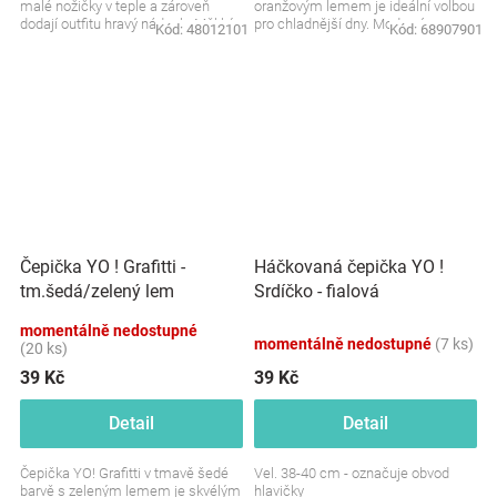
malé nožičky v teple a zároveň
oranžovým lemem je ideální volbou
dodají outfitu hravý nádech. Měkký
pro chladnější dny. Moderní,
Kód:
48012101
Kód:
68907901
a prodyšný materiál...
pohodlná a plná...
Čepička YO ! Grafitti -
Háčkovaná čepička YO !
tm.šedá/zelený lem
Srdíčko - fialová
momentálně nedostupné
momentálně nedostupné
(7 ks)
(20 ks)
39 Kč
39 Kč
Detail
Detail
Čepička YO! Grafitti v tmavě šedé
Vel. 38-40 cm - označuje obvod
barvě s zeleným lemem je skvélým
hlavičky