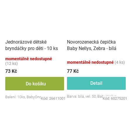
Jednorázové dětské
Novorozenecká čepička
bryndáčky pro děti - 10 ks
Baby Nellys, Zebra - bílá
momentálně nedostupné
momentálně nedostupné
(4 ks)
(12 ks)
73 Kč
77 Kč
Detail
Do košíku
Barva: bílá, vel. 50, Baby Nellys
Balení: 10ks, BabyOno
Kód:
26611001
Kód:
60275201