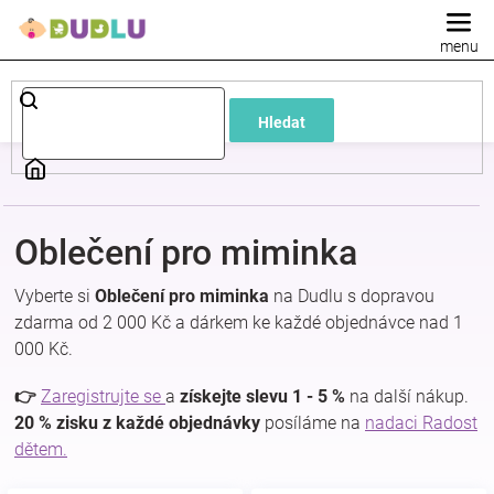
Přejít
na
obsah
Dětské
Hledat
a
kojenecké
Oblečení pro miminka
oblečení
Vyberte si
Oblečení pro miminka
na Dudlu s dopravou
Pokojíček
zdarma od 2 000 Kč a dárkem ke každé objednávce nad 1
000 Kč.
a
👉
Zaregistrujte se
a
získejte slevu 1 - 5 %
na další nákup.
20 % zisku z každé objednávky
posíláme na
nadaci Radost
kojenecká
dětem.
výbava