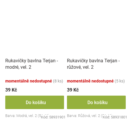
Rukavičky bavlna Terjan -
Rukavičky bavlna Terjan -
modré, vel. 2
růžové, vel. 2
momentálně nedostupné
(8 ks)
momentálně nedostupné
(5 ks)
39 Kč
39 Kč
Do košíku
Do košíku
Barva: Modrá, vel. 2 (56-62)
Barva: Růžová, vel. 2 (56-62)
Kód:
58931901
Kód:
58931801