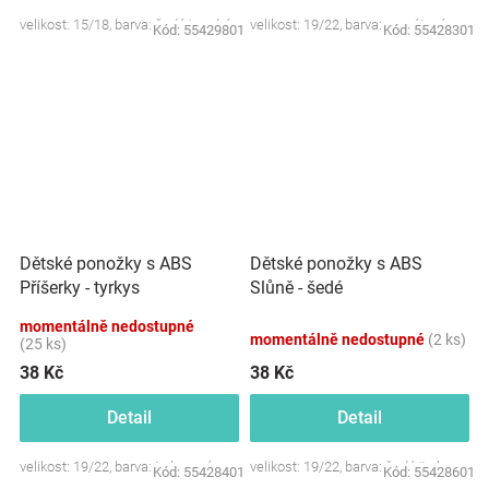
velikost: 15/18, barva: šedá/modrá
velikost: 19/22, barva: granátová
Kód:
55429801
Kód:
55428301
Dětské ponožky s ABS
Dětské ponožky s ABS
Příšerky - tyrkys
Slůně - šedé
momentálně nedostupné
momentálně nedostupné
(2 ks)
(25 ks)
38 Kč
38 Kč
Detail
Detail
velikost: 19/22, barva: tyrkysová
velikost: 19/22, barva: šedá/tyrkys
Kód:
55428401
Kód:
55428601