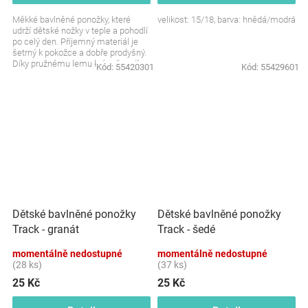
Měkké bavlněné ponožky, které
velikost: 15/18, barva: hnědá/modrá
udrží dětské nožky v teple a pohodlí
po celý den. Příjemný materiál je
šetrný k pokožce a dobře prodyšný.
Díky pružnému lemu krásně sedí,
Kód:
55420301
Kód:
55429601
aniž by...
Dětské bavlněné ponožky
Dětské bavlněné ponožky
Track - granát
Track - šedé
momentálně nedostupné
momentálně nedostupné
(28 ks)
(37 ks)
25 Kč
25 Kč