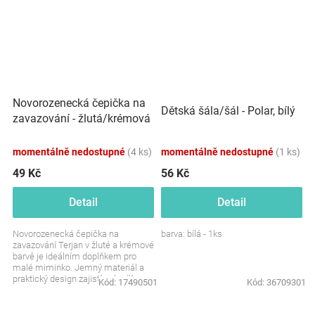
Novorozenecká čepička na
Dětská šála/šál - Polar, bílý
zavazování - žlutá/krémová
momentálně nedostupné
(4 ks)
momentálně nedostupné
(1 ks)
49 Kč
56 Kč
Detail
Detail
Novorozenecká čepička na
barva: bílá - 1ks
zavazování Terjan v žluté a krémové
barvě je ideálním doplňkem pro
malé miminko. Jemný materiál a
praktický design zajistí pohodlí a
Kód:
17490501
Kód:
36709301
teplo pro citlivou...