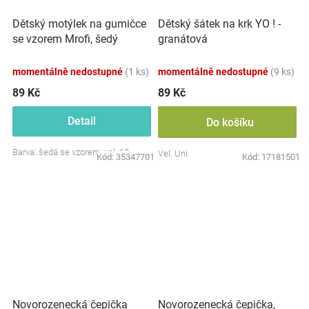
Dětský motýlek na gumičce
Dětský šátek na krk YO ! -
se vzorem Mrofi, šedý
granátová
momentálně nedostupné
(1 ks)
momentálně nedostupné
(9 ks)
89 Kč
89 Kč
Detail
Do košíku
Barva: šedá se vzorem, vel. 62
Vel. Uni
Kód:
35347701
Kód:
17181501
Novorozenecká čepička
Novorozenecká čepička,