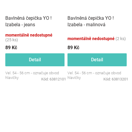
Bavlněná čepička YO !
Bavlněná čepička YO !
Izabela - jeans
Izabela - malinová
momentálně nedostupné
momentálně nedostupné
(2 ks)
(25 ks)
89 Kč
89 Kč
Detail
Detail
Vel. 54 - 56 cm - označuje obvod
Vel. 54 - 56 cm - označuje obvod
hlavičky
hlavičky
Kód:
63812101
Kód:
63813201