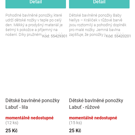
Detail
Detail
Pohodlné bavlněné ponožky, které
Dětské bavlněné ponožky Baby
udrží dětské nožky v teple po celý
Nellys – Králiček v růžové barvě
den. Měkký a prodyšný materiál je
jsou roztomilý a pohodlný doplněk
šetrný k pokožce a příjemný na
pro malé nožky. Jemná bavlna
nošení. Díky pružnému lemu dobře
zajišťuje, že ponožky jsou měkké a
Kód:
55429301
Kód:
55420201
drží, aniž...
příjemné na...
Dětské bavlněné ponožky
Dětské bavlněné ponožky
Labuť - lila
Labuť - růžové
momentálně nedostupné
momentálně nedostupné
(12 ks)
(15 ks)
25 Kč
25 Kč