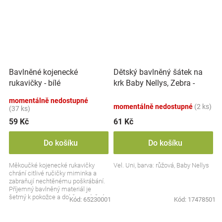
Dětský bavlněný šátek na
Bavlněné kojenecké
krk Baby Nellys, Zebra -
rukavičky - bílé
růžový
momentálně nedostupné
momentálně nedostupné
(2 ks)
(37 ks)
59 Kč
61 Kč
Do košíku
Do košíku
Měkoučké kojenecké rukavičky
Vel. Uni, barva: růžová, Baby Nellys
chrání citlivé ručičky miminka a
zabraňují nechtěnému poškrábání.
Příjemný bavlněný materiál je
šetrný k pokožce a dobře prodyšný.
Kód:
65230001
Kód:
17478501
Díky pružnému...