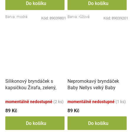
Do košíku
Do košíku
Barva: modrá
Barva: růžová
Kód:
89039801
Kód:
89039201
Nepromokavý bryndáček
Silikonový bryndáček s
Baby Nellys velký Baby
kapsičkou Žirafa, zelený,
Little Star, 24 x 23 cm -
růžová
momentálně nedostupné
(2 ks)
momentálně nedostupné
(1 ks)
89 Kč
89 Kč
Do košíku
Do košíku