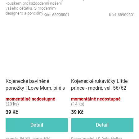
kouskem pro každodenní nošení
vašeho děťátka. S moderním
designem a pohodlným
Kód:
68908001
Kód:
68909301
materiálem je čepička nejen...
Kojenecké bavlněné
Kojenecké rukavičky Little
ponožky I Love Mum, bílé s
prince - modré, vel. 56/62
potiskem
momentálně nedostupné
momentálně nedostupné
(20 ks)
(14 ks)
39 Kč
39 Kč
Detail
Detail
rozměr: 56/62 , barva: bílá
Barva: modrá, LP, Baby Nellys -