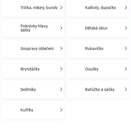
Trička, mikiny, bundy
Kalhoty, dupačky
Hračky
Pokrývky hlavy,
Dětská obuv
a
šátky
zábava
Soupravy oblečení
Rukavičky
pro
Bryndáčky
Osušky
děti
Deštníky
Batůžky a sáčky
Těhotenské
oblečení
Kufříky
Novinky
Ř