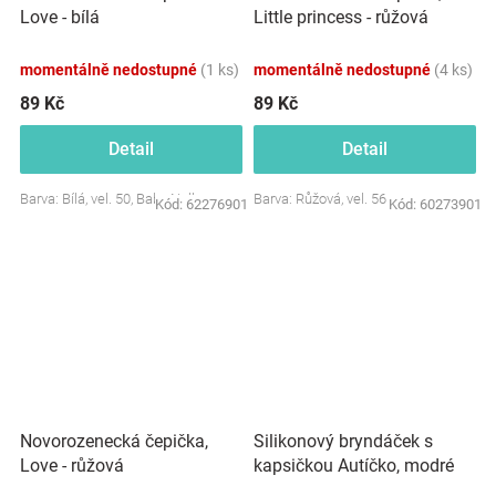
Love - bílá
Little princess - růžová
momentálně nedostupné
(1 ks)
momentálně nedostupné
(4 ks)
89 Kč
89 Kč
Detail
Detail
Barva: Bílá, vel. 50, Baby Nellys
Barva: Růžová, vel. 56
Kód:
62276901
Kód:
60273901
Novorozenecká čepička,
Silikonový bryndáček s
Love - růžová
kapsičkou Autíčko, modré