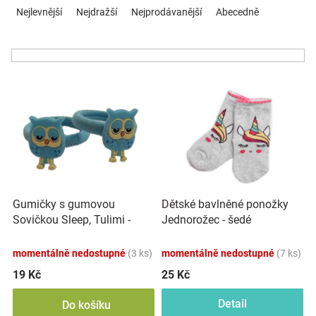
a
Nejlevnější
Nejdražší
Nejprodávanější
Abecedně
Značky
z
e
Blog
n
í
V
p
Hračkářství
ý
r
p
o
Přihlášení
i
d
s
u
p
k
r
t
o
ů
Gumičky s gumovou
Dětské bavlněné ponožky
d
Sovičkou Sleep, Tulimi -
Jednorožec - šedé
u
modré, 2 ks
k
momentálně nedostupné
(3 ks)
momentálně nedostupné
(7 ks)
t
ů
19 Kč
25 Kč
Detail
Do košíku