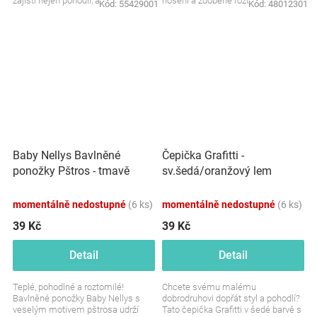
zajistí nejen pohodlí, ale i
nošení a zdobené roztomilým
Kód:
55429001
Kód:
48012301
bezpečnost při...
motivem Minnie. Perfektní...
Baby Nellys Bavlněné
Čepička Grafitti -
ponožky Pštros - tmavě
sv.šedá/oranžový lem
růžové
momentálně nedostupné
(6 ks)
momentálně nedostupné
(6 ks)
39 Kč
39 Kč
Detail
Detail
Teplé, pohodlné a roztomilé!
Chcete svému malému
Bavlněné ponožky Baby Nellys s
dobrodruhovi dopřát styl a pohodlí?
veselým motivem pštrosa udrží
Tato čepička Grafitti v šedé barvě s