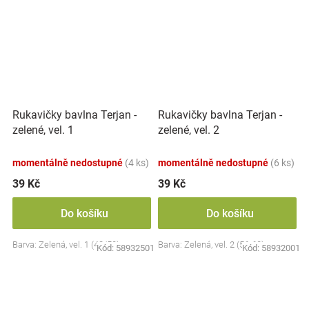
Rukavičky bavlna Terjan -
Rukavičky bavlna Terjan -
zelené, vel. 1
zelené, vel. 2
momentálně nedostupné
(4 ks)
momentálně nedostupné
(6 ks)
39 Kč
39 Kč
Do košíku
Do košíku
Barva: Zelená, vel. 1 (48/50)
Barva: Zelená, vel. 2 (56-62)
Kód:
58932501
Kód:
58932001