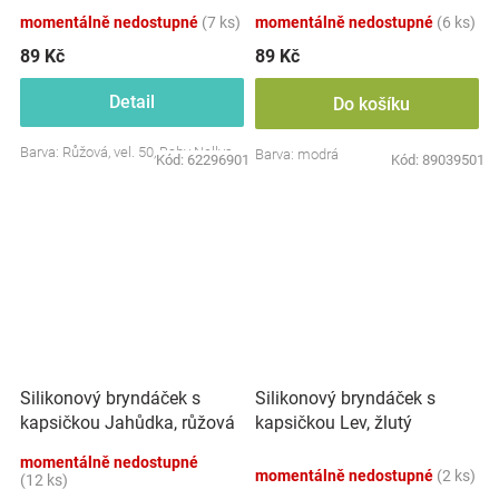
momentálně nedostupné
(7 ks)
momentálně nedostupné
(6 ks)
89 Kč
89 Kč
Detail
Do košíku
Barva: Růžová, vel. 50, Baby Nellys
Barva: modrá
Kód:
62296901
Kód:
89039501
Silikonový bryndáček s
Silikonový bryndáček s
kapsičkou Jahůdka, růžová
kapsičkou Lev, žlutý
momentálně nedostupné
momentálně nedostupné
(2 ks)
(12 ks)