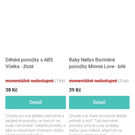
Dětské ponožky s ABS
Baby Nellys Bavlněné
Včelka - žluté
ponožky Minnie Love - bílé
momentálně nedostupné
(1 ks)
momentálně nedostupné
(5 ks)
38 Kč
39 Kč
Detail
Detail
Chcete pro své děťátko pohodlné a
Chcete své malé princezně dopřát
bezpečné ponožky, ve kterých se
pohodlí a styl? Tyto bavlněné
bude cítit skvěle? Dětské ponožky s
ponožky Minnie Love od Baby
ABS a roztomilým motivem včelky
Nellys jsou měkké, příjemné na