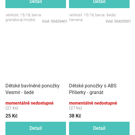
Detail
Detail
velikost: 15/18, barva:
velikost: 15/18, barva: šedá/
granátová/modrá
červená
Kód:
55429401
Kód:
55429501
Dětské bavlněné ponožky
Dětské ponožky s ABS
Vesmír - šedé
Příšerky - granát
momentálně nedostupné
momentálně nedostupné
(21 ks)
(27 ks)
25 Kč
38 Kč
Detail
Detail