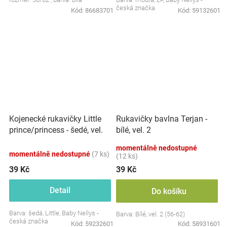
česká značka
Kód:
86683701
Kód:
59132601
Kojenecké rukavičky Little
Rukavičky bavlna Terjan -
prince/princess - šedé, vel.
bílé, vel. 2
56/62
momentálně nedostupné
momentálně nedostupné
(7 ks)
(12 ks)
39 Kč
39 Kč
Detail
Do košíku
Barva: šedá, Little, Baby Nellys -
Barva: Bílé, vel. 2 (56-62)
česká značka
Kód:
59232601
Kód:
58931601