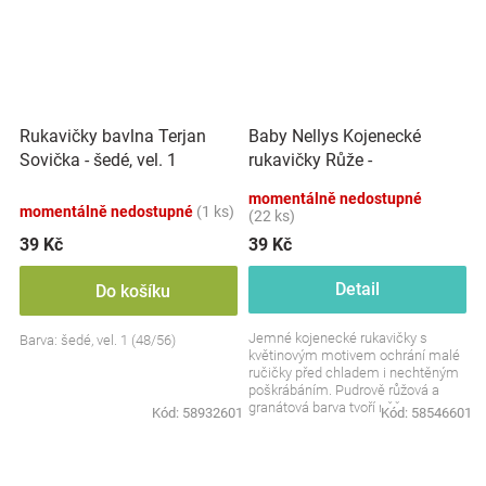
Baby Nellys Kojenecké
Rukavičky bavlna Terjan
rukavičky Růže -
Sovička - šedé, vel. 1
pudrové/granát, 56/62
momentálně nedostupné
momentálně nedostupné
(1 ks)
(22 ks)
39 Kč
39 Kč
Detail
Do košíku
Jemné kojenecké rukavičky s
Barva: šedé, vel. 1 (48/56)
květinovým motivem ochrání malé
ručičky před chladem i nechtěným
poškrábáním. Pudrově růžová a
granátová barva tvoří něžnou a
Kód:
58932601
Kód:
58546601
vkusnou kombinaci....