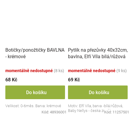
Botičky/ponožtičky BAVLNA
Pytlík na přezůvky 40x32cm,
- krémové
bavlna, Elfí Víla bílá/růžová
momentálně nedostupné
(8 ks)
momentálně nedostupné
(9 ks)
68 Kč
69 Kč
Do košíku
Do košíku
Velikost: 0-6měs. Barva: krémové
Motiv: Elfí Víla, barva -bílá/růžová,
Baby Nellys - česka značka
Kód:
48936001
Kód:
11257501