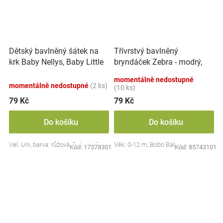
Dětský bavlněný šátek na
Třívrstvý bavlněný
krk Baby Nellys, Baby Little
bryndáček Zebra - modrý,
Star - růžový
třívrstvý
momentálně nedostupné
momentálně nedostupné
(2 ks)
(10 ks)
79 Kč
79 Kč
Do košíku
Do košíku
Vel. Uni, barva: růžová, Baby Nellys
Věk: 0-12 m, Bobo Baby
Kód:
17378301
Kód:
85743101