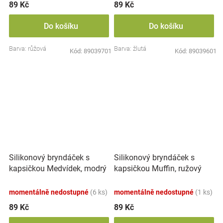
89 Kč
89 Kč
Do košíku
Do košíku
Barva: růžová
Barva: žlutá
Kód:
89039701
Kód:
89039601
Silikonový bryndáček s
Silikonový bryndáček s
kapsičkou Medvídek, modrý
kapsičkou Muffin, ružový
momentálně nedostupné
(6 ks)
momentálně nedostupné
(1 ks)
89 Kč
89 Kč