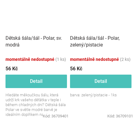
Dětská šála/šál - Polar, sv.
Dětská šála/šál - Polar,
modrá
zelený/pistacie
momentálně nedostupné
(1 ks)
momentálně nedostupné
(2 ks)
56 Kč
56 Kč
Detail
Detail
Hledáte měkoučkou šálu, která
barva: zelený/pistacie - 1ks
udrží krk vašeho děťátka v teple i
během chladných dní? Dětská šála
Polar ve světle modré barvě je
ideálním doplňkem na zimu.
Kód:
36709401
Kód:
36709101
Hřejivá, pohodlná a...