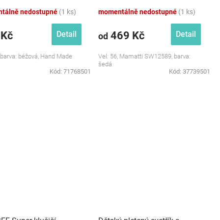
Mamatti, šedá
tálně nedostupné
(1 ks)
momentálně nedostupné
(1 ks)
 Kč
469 Kč
Detail
Detail
od
, barva: béžová, Hand Made
Vel: 56, Mamatti SW12589, barva:
šedá
Kód:
71768501
Kód:
37739501