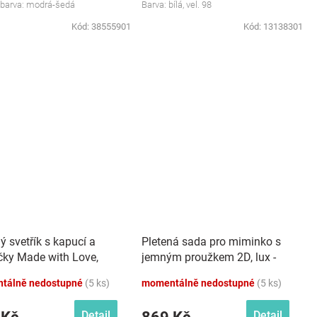
, barva: modrá-šedá
Barva: bílá, vel. 98
Kód:
38555901
Kód:
13138301
ý svetřík s kapucí a
Pletená sada pro miminko s
íčky Made with Love,
jemným proužkem 2D, lux -
růžová, bílá
tálně nedostupné
(5 ks)
momentálně nedostupné
(5 ks)
Detail
Detail