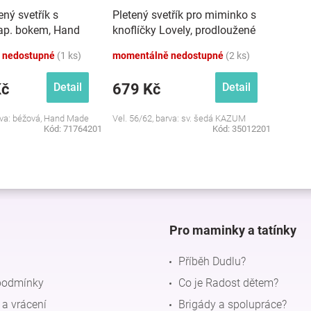
ený svetřík s
Pletený svetřík pro miminko s
zap. bokem, Hand
knoflíčky Lovely, prodloužené
Nellys, béžový
náplety, sv. šedý, 56/62
 nedostupné
(1 ks)
momentálně nedostupné
(2 ks)
Kč
679 Kč
Detail
Detail
arva: béžová, Hand Made
Vel. 56/62, barva: sv. šedá KAZUM
Kód:
71764201
Kód:
35012201
O
v
l
á
d
Pro maminky a tatínky
a
c
Příběh Dudlu?
í
p
podmínky
Co je Radost dětem?
r
a vrácení
Brigády a spolupráce?
v