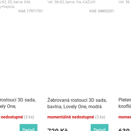
62, 3D, barva: bílá.
Vel. 56/62, barva: lila, KAZUM
Vel. 56
y+čepice.
Kód:
17971701
Kód:
34802201
rostoucí 3D sada,
Pleten
Žebrovaná rostoucí 3D sada,
ely One,
knofl
bavlna, Lovely One, modrá
á
šedý
 nedostupné
(3 ks)
momentálně nedostupné
(3 ks)
momen
Detail
Detail