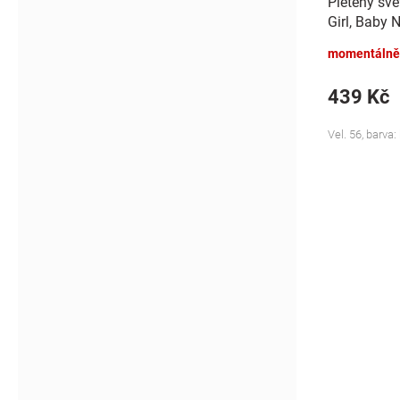
Pletený sve
Girl, Baby 
momentálně
439 Kč
Vel. 56, barva