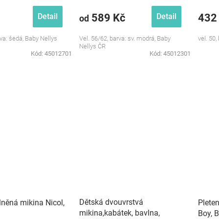
589 Kč
432
Detail
Detail
od
rva: šedá, Baby Nellys
Vel. 56/62, barva: sv. modrá, Baby
vel. 50,
Nellys ČR
Kód:
45012701
Kód:
45012301
Dětská dvouvrstvá
něná mikina Nicol,
Pleten
mikina,kabátek, bavlna,
Boy, 