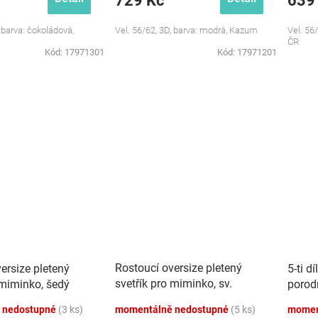
729 Kč
639
, barva: čokoládová,
Vel. 56/62, 3D, barva: modrá, Kazum
Vel. 56
ČR
Kód:
17971301
Kód:
17971201
Rostoucí oversize pletený
ersize pletený
5-ti d
svetřík pro miminko, sv.
 miminko, šedý
porod
modrý
 nedostupné
(3 ks)
momentálně nedostupné
(5 ks)
momen