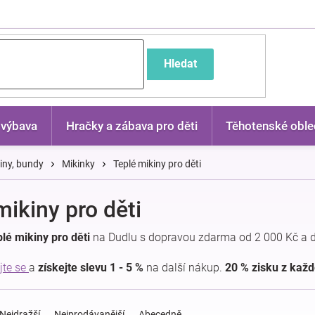
častější dotazy
Hledat
 výbava
Hračky a zábava pro děti
Těhotenské oble
kiny, bundy
Mikinky
Teplé mikiny pro děti
mikiny pro děti
lé mikiny pro děti
na Dudlu s dopravou zdarma od 2 000 Kč a 
jte se
a
získejte slevu 1 - 5 %
na další nákup.
20 % zisku z kaž
Nejdražší
Nejprodávanější
Abecedně