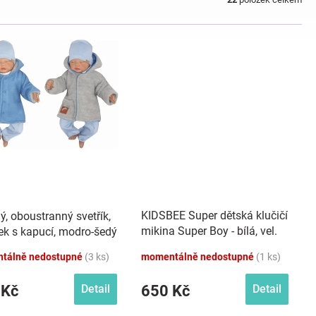
KIDSBEE Super dětská klučičí
ý, oboustranný svetřík,
mikina Super Boy - bílá, vel.
ek s kapucí, modro-šedý
98
tálně nedostupné
(3 ks)
momentálně nedostupné
(1 ks)
 Kč
650 Kč
Detail
Detail