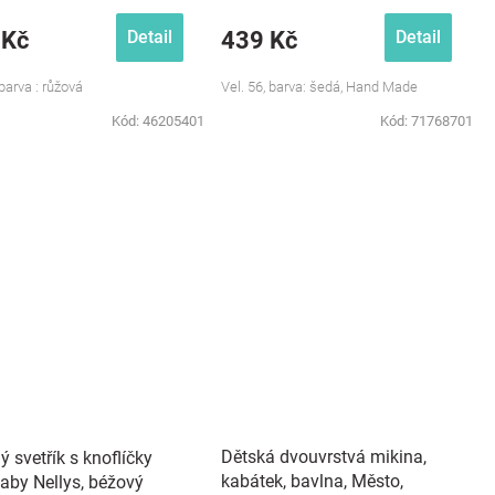
 Kč
439 Kč
Detail
Detail
 barva : růžová
Vel. 56, barva: šedá, Hand Made
Kód:
46205401
Kód:
71768701
Dětská dvouvrstvá mikina,
ý svetřík s knoflíčky
kabátek, bavlna, Město,
Baby Nellys, béžový