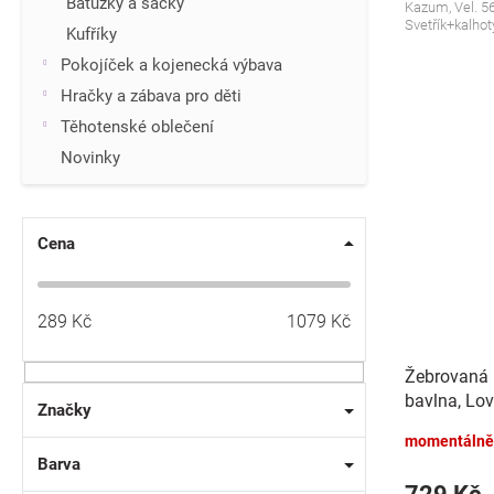
Batůžky a sáčky
Kazum, Vel. 56/
Svetřík+kalhot
Kufříky
Pokojíček a kojenecká výbava
Hračky a zábava pro děti
Těhotenské oblečení
Novinky
Cena
289
Kč
1079
Kč
Žebrovaná 
bavlna, Lov
Značky
čokoládov
momentálně
Barva