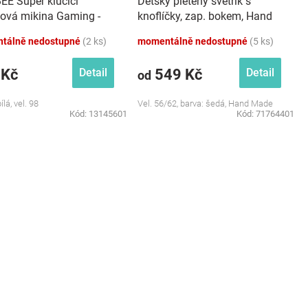
EE Super klučičí
Dětský pletený svetřík s
ková mikina Gaming -
knoflíčky, zap. bokem, Hand
el. 98
Made Baby Nellys, šedý
tálně nedostupné
(2 ks)
momentálně nedostupné
(5 ks)
 Kč
549 Kč
Detail
Detail
od
ílá, vel. 98
Vel. 56/62, barva: šedá, Hand Made
Kód:
13145601
Kód:
71764401