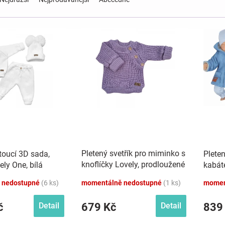
Pletený svetřík pro miminko s
toucí 3D sada,
Pleten
knoflíčky Lovely, prodloužené
ely One, bílá
kabát
náplety, lila, 56/62
 nedostupné
(6 ks)
momentálně nedostupné
(1 ks)
momen
č
679 Kč
839
Detail
Detail