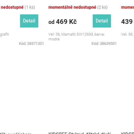
Město, Mamatti, modrá
 nedostupné
(1 ks)
momentálně nedostupné
(2 ks)
momen
469 Kč
439
Detail
Detail
od
grafit
Vel: 56, Mamatti SW12693, barva:
Vel. 56
modrá
Kód:
38571301
Kód:
38639501