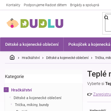
Přejít
Kontakty
Podporujeme Radost dětem
Brigády a spolupráce
Nej
na
obsah
Dětské a kojenecké oblečení
Pokojíček a kojenecká
Domů
Hračkářství
Dětské a kojenecké oblečení
Trička, mi
P
Teplé 
Kategorie
Přeskočit
o
kategorie
s
Vyberte si
Tep
t
Hračkářství
r
👉
Zaregistru
Dětské a kojenecké oblečení
a
Ř
n
Trička, mikiny, bundy
a
n
Nejlevnější