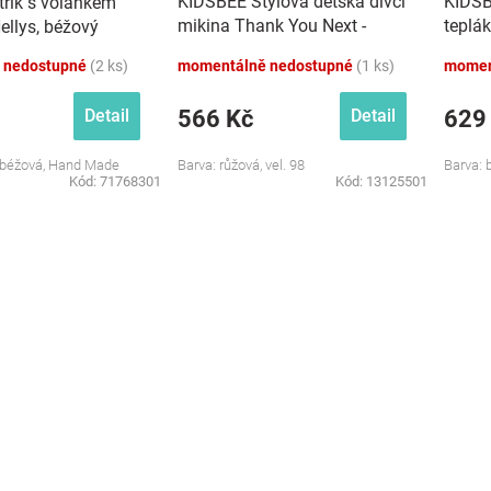
KIDSBEE Stylová dětská dívčí
KIDSB
třík s volánkem
mikina Thank You Next -
teplá
Nellys, béžový
růžová, vel. 98
bílá, v
 nedostupné
(2 ks)
momentálně nedostupné
(1 ks)
momen
566 Kč
629
Detail
Detail
: béžová, Hand Made
Barva: růžová, vel. 98
Barva: b
Kód:
71768301
Kód:
13125501