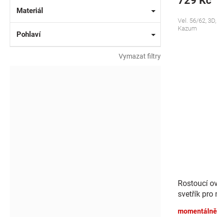
729 Kč
Materiál
Vel. 56/62, 3D
Kazum
Pohlaví
Vymazat filtry
Rostoucí ov
svetřík pro
momentálně