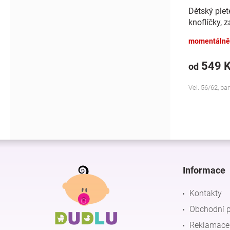
Dětský plet
knoflíčky, 
Made Baby 
momentálně
549 
od
Vel. 56/62, b
Z
á
p
Informace
a
t
Kontakty
í
Obchodní 
Reklamace 