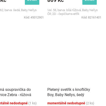
 Kč
869 Kč
/62, barva: šedá, Baby Nellys
Vel. 56, barva: bílá/růžová, Baby Nellys
ČR, 2D - čepička+svetřík
Kód:
45012901
Kód:
82161401
ílná soupravička do
Pletený svetřík s knoflíčky
nice Zebra - růžová
Boy, Baby Nellys, šedý
tálně nedostupné
(1 ks)
momentálně nedostupné
(2 ks)