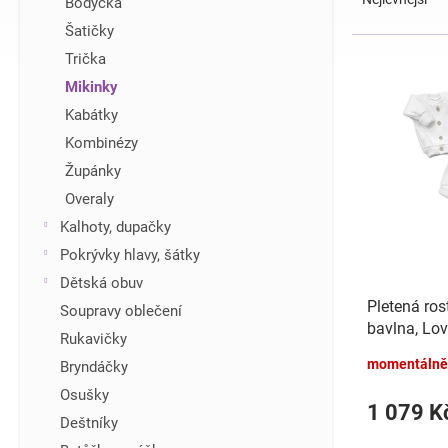
Bodýčka
z
í
Šatičky
e
p
V
Trička
n
a
ý
í
n
Mikinky
p
p
e
i
Kabátky
r
l
s
Kombinézy
o
p
d
Župánky
r
u
Overaly
o
k
d
Kalhoty, dupačky
t
u
Pokrývky hlavy, šátky
ů
k
Dětská obuv
t
Pletená ros
Soupravy oblečení
ů
bavlna, Lov
Rukavičky
momentálně
Bryndáčky
Osušky
1 079 K
Deštníky