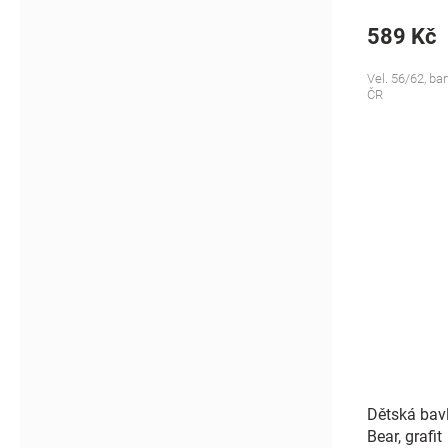
589 Kč
Vel. 56/62, ba
ČR
Dětská bavl
Bear, grafit