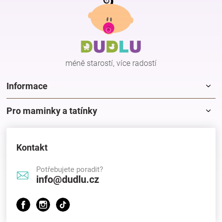
á
p
a
t
í
méně starostí, více radostí
Informace
Pro maminky a tatínky
Kontakt
Potřebujete poradit?
info@dudlu.cz