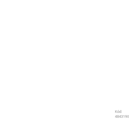
Kód:
Kód:
2641830
4843190