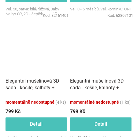
Vel. 56, barva: bílá/růžová, Baby
Vel: 0 - 6 měsíců, Vel. komínku: UNI
Nellys ČR, 2D - čepička+svetřík
Kód:
82161401
Kód:
62807101
Elegantní mušelínová 3D
Elegantní mušelínová 3D
sada - košile, kalhoty +
sada - košile, kalhoty +
čepice, 3D sada, bílá/modrá
čepice, 3D sada,
bílá/písková
momentálně nedostupné
(4 ks)
momentálně nedostupné
(1 ks)
799 Kč
799 Kč
Detail
Detail