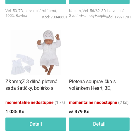
Značky
Vel. 50, 7D, barva: bílá/stříbrná,
Kazum, Vel. 56/62, 3D, barva: bílá.
100% Bavlna
Svetřík+kalhoty+čepice.
Kód:
73346601
Kód:
17971701
Blog
Hračkářství
Přihlášení
Z&amp;Z 3-dílná pletená
Pletená soupravička s
sada šatičky, bolérko a
volánkem Heart, 3D,
čepička - bílá
kabátek, kalhoty a čepička,
růžová/béžová
momentálně nedostupné
(1 ks)
momentálně nedostupné
(2 ks)
1 035 Kč
879 Kč
od
Detail
Detail