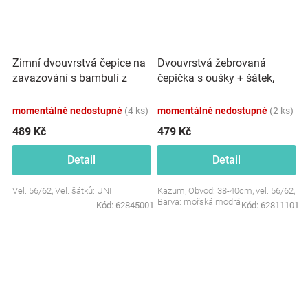
Zimní dvouvrstvá čepice na
Dvouvrstvá žebrovaná
zavazování s bambulí z
čepička s oušky + šátek,
kožešinky + šátek Z&amp;Z,
Lovely One, mořská modrá
béžová
momentálně nedostupné
(4 ks)
momentálně nedostupné
(2 ks)
489 Kč
479 Kč
Detail
Detail
Vel. 56/62, Vel. šátků: UNI
Kazum, Obvod: 38-40cm, vel. 56/62,
Barva: mořská modrá
Kód:
62845001
Kód:
62811101