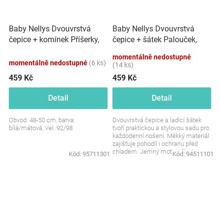
Baby Nellys Dvouvrstvá
Baby Nellys Dvouvrstvá
čepice + komínek Příšerky,
čepice + šátek Palouček,
bílá/mátová, vel. 92/98
grafit, vel. 92/98
momentálně nedostupné
momentálně nedostupné
(6 ks)
(14 ks)
459 Kč
459 Kč
Detail
Detail
Obvod: 48-50 cm, barva:
Dvouvrstvá čepice a ladící šátek
bílá/mátová, Vel. 92/98
tvoří praktickou a stylovou sadu pro
každodenní nošení. Měkký materiál
zajišťuje pohodlí i ochranu před
chladem. Jemný motiv přírody
Kód:
95711301
Kód:
94511101
dodává...