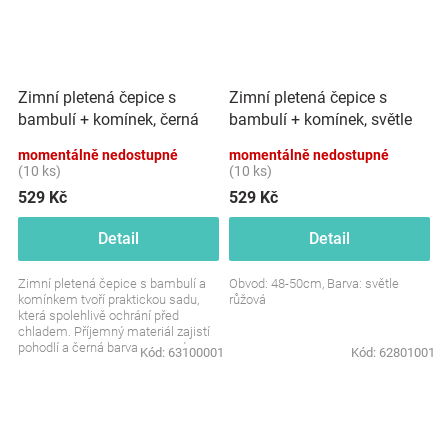
Zimní pletená čepice s
Zimní pletená čepice s
bambulí + komínek, světle
bambulí + komínek, černá
růžová
momentálně nedostupné
momentálně nedostupné
(10 ks)
(10 ks)
529 Kč
529 Kč
Detail
Detail
Zimní pletená čepice s bambulí a
Obvod: 48-50cm, Barva: světle
komínkem tvoří praktickou sadu,
růžová
která spolehlivě ochrání před
chladem. Příjemný materiál zajistí
pohodlí a černá barva se snadno
Kód:
63100001
Kód:
62801001
kombinuje s...