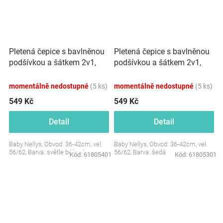
Pletená čepice s bavlněnou
Pletená čepice s bavlněnou
podšívkou a šátkem 2v1,
podšívkou a šátkem 2v1,
Teddy Hand made - světle
Teddy Hand made - šedá
béžová
momentálně nedostupné
(5 ks)
momentálně nedostupné
(5 ks)
549 Kč
549 Kč
Detail
Detail
Baby Nellys, Obvod: 36-42cm, vel.
Baby Nellys, Obvod: 36-42cm, vel.
56/62, Barva: světle béžová
56/62, Barva: šedá
Kód:
61805401
Kód:
61805301