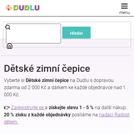
Přejít
na
obsah
Dětské
Hledat
a
kojenecké
Dětské zimní čepice
oblečení
Vyberte si
Dětské zimní čepice
na Dudlu s dopravou
Pokojíček
zdarma od 2 000 Kč a dárkem ke každé objednávce nad 1
000 Kč.
a
👉
Zaregistrujte se
a
získejte slevu 1 - 5 %
na další nákup.
20 % zisku z každé objednávky
posíláme na
nadaci Radost
kojenecká
dětem.
výbava