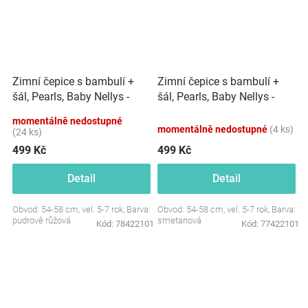
Zimní čepice s bambulí +
Zimní čepice s bambulí +
šál, Pearls, Baby Nellys -
šál, Pearls, Baby Nellys -
pudrově růžová, vel. 54/58
smetanová, vel. 54/58
momentálně nedostupné
momentálně nedostupné
(4 ks)
(24 ks)
499 Kč
499 Kč
Detail
Detail
Obvod: 54-58 cm, vel. 5-7 rok, Barva:
Obvod: 54-58 cm, vel. 5-7 rok, Barva:
pudrově růžová
smetanová
Kód:
78422101
Kód:
77422101