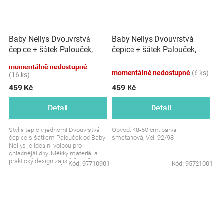
Baby Nellys Dvouvrstvá
Baby Nellys Dvouvrstvá
čepice + šátek Palouček,
čepice + šátek Palouček,
mátová, 92/98
smetanová, vel. 92/98
momentálně nedostupné
momentálně nedostupné
(6 ks)
(16 ks)
459 Kč
459 Kč
Detail
Detail
Styl a teplo v jednom! Dvouvrstvá
Obvod: 48-50 cm, barva:
čepice s šátkem Palouček od Baby
smetanová, Vel. 92/98
Nellys je ideální volbou pro
chladnější dny. Měkký materiál a
praktický design zajistí, že vaše
Kód:
97710901
Kód:
95721001
děťátko bude...