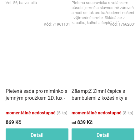
Vel. 56, barva: bílá
Pletená soupravička s volánkem
působí jemně a slavnostně zároveň,
a hodí se tak pro každodenní nošení
i výjimečné chvíle. Skládá se z
kabátku, kalhot a čepičky, které
Kód:
71961101
Kód:
17662001
spolu...
Pletená sada pro miminko s
Z&amp;Z Zimní čepice s
jemným proužkem 2D, lux -
bambulemi z kožešinky a
růžová, bílá
šálou 2V1, šedá
momentálně nedostupné
(5 ks)
momentálně nedostupné
(8 ks)
869 Kč
839 Kč
od
Detail
Detail