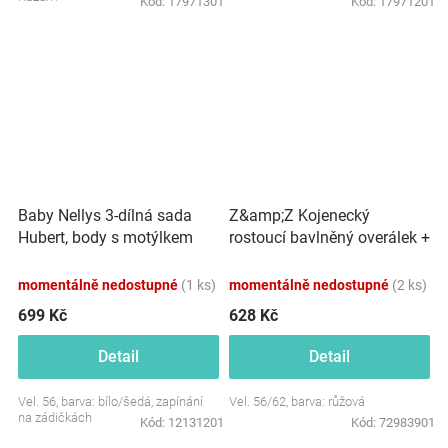
Kód:
17971301
Kód:
17971201
Baby Nellys 3-dílná sada
Z&amp;Z Kojenecký
Hubert, body s motýlkem
rostoucí bavlněný overálek +
dl.rukáv, tepláčky a čepička -
čepička, růžový
šedý
momentálně nedostupné
(1 ks)
momentálně nedostupné
(2 ks)
699 Kč
628 Kč
Detail
Detail
Vel. 56, barva: bílo/šedá, zapínání
Vel. 56/62, barva: růžová
na zádičkách
Kód:
12131201
Kód:
72983901