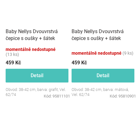
Baby Nellys Dvouvrstvá
Baby Nellys Dvouvrstvá
čepice s oušky + šátek
čepice s oušky + šátek
Palouček, grafit
Palouček, mátová
momentálně nedostupné
momentálně nedostupné
(9 ks)
(13 ks)
459 Kč
459 Kč
Detail
Detail
Obvod: 38-42 cm, barva: grafit, Vel.
Obvod: 38-42 cm, barva: mátová,
62/74
Vel. 62/74
Kód:
95811101
Kód:
95810901