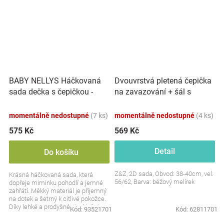
BABY NELLYS Háčkovaná
Dvouvrstvá pletená čepička
sada dečka s čepičkou -
na zavazování + šál s
šedá
bambulky, béžový melírek
momentálně nedostupné
(7 ks)
momentálně nedostupné
(4 ks)
575 Kč
569 Kč
Detail
Do košíku
Z&Z, 2D sada, Obvod: 38-40cm, vel.
Krásná háčkovaná sada, která
56/62, Barva: béžový melírek
dopřeje miminku pohodlí a jemné
zahřátí. Měkký materiál je příjemný
na dotek a šetrný k citlivé pokožce.
Díky lehké a prodyšné struktuře je
Kód:
93521701
Kód:
62811701
ideální...