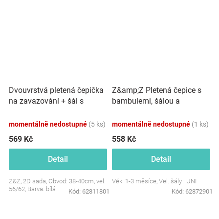
Dvouvrstvá pletená čepička
Z&amp;Z Pletená čepice s
na zavazování + šál s
bambulemi, šálou a
bambulky, bílá
rukavičky 3v1, růžová
momentálně nedostupné
(5 ks)
momentálně nedostupné
(1 ks)
569 Kč
558 Kč
Detail
Detail
Z&Z, 2D sada, Obvod: 38-40cm, vel.
Věk: 1-3 měsíce, Vel. šály : UNI
56/62, Barva: bílá
Kód:
62811801
Kód:
62872901