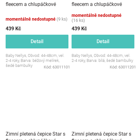
fleecem a chlupáčkové
fleecem a chlupáčkové
bambulky+komínek 2D
bambulky+komínek 2D
momentálně nedostupné
sada, béžový melírek
sada, bílá
momentálně nedostupné
(9 ks)
(16 ks)
439 Kč
439 Kč
Detail
Detail
Baby Nellys, Obvod: 44-48cm, vel.
Baby Nellys, Obvod: 44-48cm, vel.
2-4 roky, Barva: béžový melírek,
2-4 roky, Barva: bílá, šedé bambulky
šedé bambulky
Kód:
63011101
Kód:
63011201
Zimní pletená čepice Star s
Zimní pletená čepice Star s