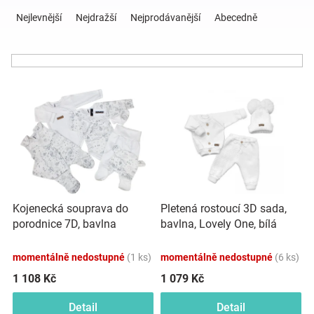
Ř
a
Nejlevnější
Nejdražší
Nejprodávanější
Abecedně
z
Hračky
e
n
a
í
V
p
ý
r
zábava
p
o
i
d
pro
s
u
p
k
děti
r
t
o
ů
Kojenecká souprava do
Pletená rostoucí 3D sada,
d
Těhotenské
porodnice 7D, bavlna
bavlna, Lovely One, bílá
u
Kazum, Krajina - bílá
k
oblečení
momentálně nedostupné
(1 ks)
momentálně nedostupné
(6 ks)
t
ů
1 108 Kč
1 079 Kč
Novinky
Detail
Detail