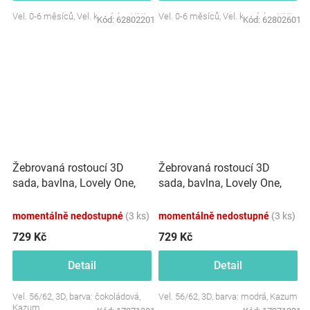
Vel. 0-6 měsíců, Vel. komínku: UNI
Vel. 0-6 měsíců, Vel. komínku: UNI
Kód:
62802201
Kód:
62802601
Žebrovaná rostoucí 3D
Žebrovaná rostoucí 3D
sada, bavlna, Lovely One,
sada, bavlna, Lovely One,
čokoládová
modrá
momentálně nedostupné
(3 ks)
momentálně nedostupné
(3 ks)
729 Kč
729 Kč
Detail
Detail
Vel. 56/62, 3D, barva: čokoládová,
Vel. 56/62, 3D, barva: modrá, Kazum
Kazum