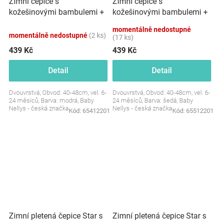
Zimní čepice s
Zimní čepice s
kožešinovými bambulemi +
kožešinovými bambulemi +
šál Baby Nellys Star -
šál Baby Nellys Star - šedá,
momentálně nedostupné
modrá, 6/24 měsíců
6/24 měsíců
momentálně nedostupné
(2 ks)
(17 ks)
439 Kč
439 Kč
Detail
Detail
Dvouvrstvá, Obvod: 40-48cm, vel. 6-
Dvouvrstvá, Obvod: 40-48cm, vel. 6-
24 měsíců, Barva: modrá, Baby
24 měsíců, Barva: šedá, Baby
Nellys - česká značka
Nellys - česká značka
Kód:
65412201
Kód:
65512201
Zimní pletená čepice Star s
Zimní pletená čepice Star s