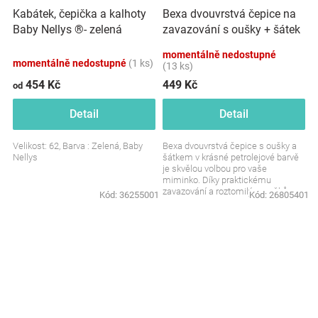
Bexa dvouvrstvá čepice na
Kabátek, čepička a kalhoty
zavazování s oušky + šátek
Baby Nellys ®- zelená
- Tlapky, petrolejová
momentálně nedostupné
momentálně nedostupné
(1 ks)
(13 ks)
454 Kč
449 Kč
od
Detail
Detail
Velikost: 62, Barva : Zelená, Baby
Bexa dvouvrstvá čepice s oušky a
Nellys
šátkem v krásné petrolejové barvě
je skvělou volbou pro vaše
miminko. Díky praktickému
zavazování a roztomilým ouškům
Kód:
36255001
Kód:
26805401
nejen zahřeje, ale také...