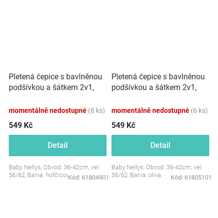
Pletená čepice s bavlněnou
Pletená čepice s bavlněnou
podšívkou a šátkem 2v1,
podšívkou a šátkem 2v1,
Teddy Hand made -
Teddy Hand made - oliva
hořčicová
momentálně nedostupné
(6 ks)
momentálně nedostupné
(6 ks)
549 Kč
549 Kč
Detail
Detail
Baby Nellys, Obvod: 36-42cm, vel.
Baby Nellys, Obvod: 36-42cm, vel.
56/62, Barva: hořčicová
56/62, Barva: oliva
Kód:
61804901
Kód:
61805101