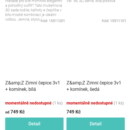
Hledáte pro své miminko elegantní
Vel. 56, 3D, barva: bílá/písková
a pohodlný outfit? Tato mušelínová
3D sada košile, kalhoty a čepička v
bílo-modré kombinaci je ideální
volbou. Jemná, stylová a naprosto...
Kód:
15511201
Kód:
15511101
Z&amp;Z Zimní čepice 3v1
Z&amp;Z Zimní čepice 3v1
+ komínek, bílá
+ komínek, šedá
momentálně nedostupné
(1 ks)
momentálně nedostupné
(1 ks)
749 Kč
749 Kč
od
Detail
Detail