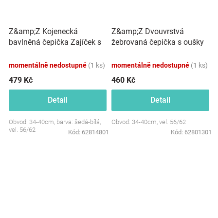
Z&amp;Z Kojenecká
Z&amp;Z Dvouvrstvá
bavlněná čepička Zajíček s
žebrovaná čepička s oušky
nákrčníkem, šedá/bílá
+ šátek, čokoládová
momentálně nedostupné
(1 ks)
momentálně nedostupné
(1 ks)
479 Kč
460 Kč
Detail
Detail
Obvod: 34-40cm, barva: šedá-bílá,
Obvod: 34-40cm, vel. 56/62
vel. 56/62
Kód:
62814801
Kód:
62801301