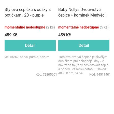
Baby Nellys Dvouvrstvá
Stylová čepička s oušky s
čepice + komínek Medvědi,
botičkami, 2D - purple
hnědá/smetanová, vel.
92/98
momentálně nedostupné
(2 ks)
momentálně nedostupné
(5 ks)
459 Kč
459 Kč
Detail
Detail
vel. 56/62, barva: purple, Kazum
Tato dvouvrstvá čepice je skvělým
doplňkem pro chladnější dny. Je
navržena tak, aby poskytovala teplo
a pohodlí vašemu děťátku. Obvod:
48 - 50 cm, barva:
Kód:
72805601
Kód:
94511401
hnědá/smetanová,...