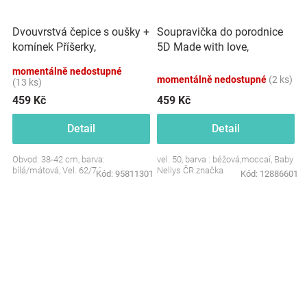
Dvouvrstvá čepice s oušky +
Soupravička do porodnice
komínek Příšerky,
5D Made with love,
bílá/mátová
béžová,mocca
momentálně nedostupné
momentálně nedostupné
(2 ks)
(13 ks)
459 Kč
459 Kč
Detail
Detail
Obvod: 38-42 cm, barva:
vel. 50, barva : béžová,moccaí, Baby
bílá/mátová, Vel. 62/74
Nellys ČR značka
Kód:
95811301
Kód:
12886601