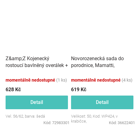
Z&amp;Z Kojenecký
Novorozenecká sada do
rostoucí bavlněný overálek +
porodnice, Mamatti,
čepička, šedý
smetanová/růžová -
Pampeliška, vel. 50
momentálně nedostupné
(1 ks)
momentálně nedostupné
(4 ks)
628 Kč
619 Kč
Detail
Detail
Vel. 56/62, barva: šedá
Velikost: 50, Kod: WP424, v
krabičce,
Kód:
72983301
Kód:
36622401