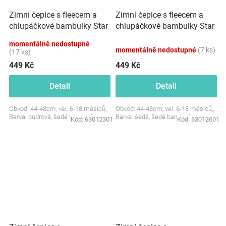
Zimní čepice s fleecem a
Zimní čepice s fleecem a
chlupáčkové bambulky Star
chlupáčkové bambulky Star
+ komínek - pudrová
+ komínek - šedá, BABY
momentálně nedostupné
NELLYS
momentálně nedostupné
(7 ks)
(17 ks)
449 Kč
449 Kč
Detail
Detail
Obvod: 44-48cm, vel. 6-18 měsíců,,
Obvod: 44-48cm, vel. 6-18 měsíců,,
Barva: pudrová, šedé bambulky
Barva: šedá, šedé bambulky
Kód:
63012301
Kód:
63012601