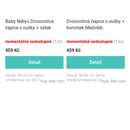
Baby Nellys Dvouvrstvá
Dvouvrstvá čepice s oušky +
čepice s oušky + šátek
komínek Medvědi,
Palouček, smetanová
hnědá/smetanová
momentálně nedostupné
(5 ks)
momentálně nedostupné
(7 ks)
459 Kč
459 Kč
Detail
Detail
Obvod: 38-42 cm, barva:
Obvod: 38-42 cm, barva:
smetanová, Vel. 62/74
hnědá/smetanová, Vel. 62/74
Kód:
95811001
Kód:
95811401