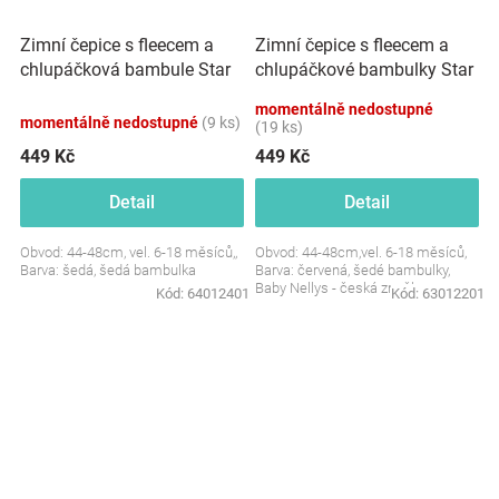
Zimní čepice s fleecem a
Zimní čepice s fleecem a
chlupáčková bambule Star
chlupáčkové bambulky Star
+ komínek - šedá, BABY
+ komínek - červená
momentálně nedostupné
NELLYS
momentálně nedostupné
(9 ks)
(19 ks)
449 Kč
449 Kč
Detail
Detail
Obvod: 44-48cm, vel. 6-18 měsíců,,
Obvod: 44-48cm,vel. 6-18 měsíců,
Barva: šedá, šedá bambulka
Barva: červená, šedé bambulky,
Baby Nellys - česká značka
Kód:
64012401
Kód:
63012201