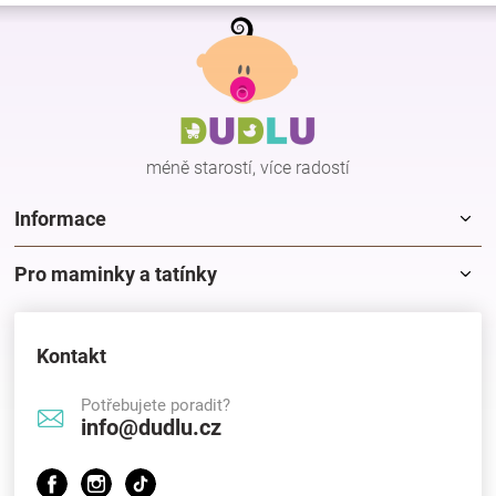
a
á
Z
c
n
á
í
í
p
p
r
a
v
t
k
í
y
méně starostí, více radostí
v
ý
p
Informace
i
s
Pro maminky a tatínky
u
Kontakt
Potřebujete poradit?
info@dudlu.cz