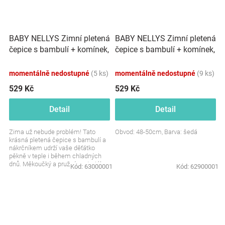
BABY NELLYS Zimní pletená
BABY NELLYS Zimní pletená
čepice s bambulí + komínek,
čepice s bambulí + komínek,
smetanová
šedá
momentálně nedostupné
(5 ks)
momentálně nedostupné
(9 ks)
529 Kč
529 Kč
Detail
Detail
Zima už nebude problém! Tato
Obvod: 48-50cm, Barva: šedá
krásná pletená čepice s bambulí a
nákrčníkem udrží vaše děťátko
pěkně v teple i během chladných
dnů. Měkoučký a pružný materiál se
Kód:
63000001
Kód:
62900001
postará o...