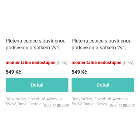
Pletená čepice s bavlněnou
Pletená čepice s bavlněnou
podšívkou a šátkem 2v1,
podšívkou a šátkem 2v1,
Teddy Hand made -
Teddy Hand made - růžová
petrolejová
momentálně nedostupné
(6 ks)
momentálně nedostupné
(6 ks)
549 Kč
549 Kč
Detail
Detail
Baby Nellys, Obvod: 36-42cm, vel.
Baby Nellys, Obvod: 36-42cm, vel.
56/62, Barva: petrolejová
56/62, Barva: růžová
Kód:
61805001
Kód:
61805201