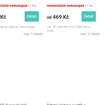
Mamatti, šedá
tálně nedostupné
(1 ks)
momentálně nedostupné
(1 ks)
 Kč
469 Kč
Detail
Detail
od
, barva: béžová, Hand Made
Vel: 56, Mamatti SW12589, barva:
šedá
Kód:
71768501
Kód:
37739501