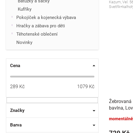
Batůžky a sáčky
Kazum, Vel. 56/
Svetřík+kalhot
Kufříky
Pokojíček a kojenecká výbava
Hračky a zábava pro děti
Těhotenské oblečení
Novinky
Cena
289
Kč
1079
Kč
Žebrovaná 
bavlna, Lov
Značky
čokoládov
momentálně
Barva