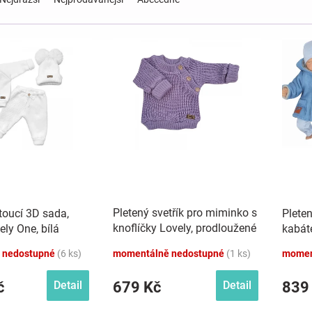
Pletený svetřík pro miminko s
toucí 3D sada,
Pleten
knoflíčky Lovely, prodloužené
ely One, bílá
kabát
náplety, lila, 56/62
 nedostupné
(6 ks)
momentálně nedostupné
(1 ks)
momen
č
679 Kč
839
Detail
Detail