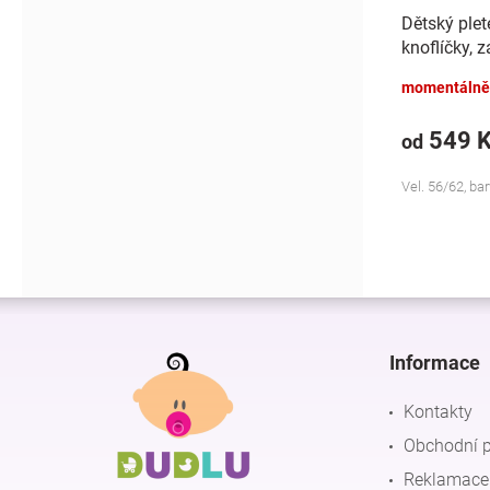
Dětský plet
knoflíčky, 
Made Baby 
momentálně
549 
od
Vel. 56/62, b
Z
á
p
Informace
a
t
Kontakty
í
Obchodní 
Reklamace 