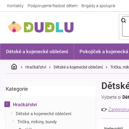
Přejít
Kontakty
Podporujeme Radost dětem
Brigády a spolupráce
Nej
na
obsah
Dětské a kojenecké oblečení
Pokojíček a kojenecká
Domů
Hračkářství
Dětské a kojenecké oblečení
Trička, mi
P
Dětské
Kategorie
Přeskočit
o
kategorie
s
Vyberte si
Dě
t
Hračkářství
r
👉
Zaregistru
Dětské a kojenecké oblečení
a
Ř
n
Trička, mikiny, bundy
a
n
Nejlevnější