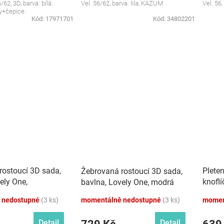
62, 3D, barva: bílá.
Vel. 56/62, barva: lila, KAZUM
Vel. 56
y+čepice.
Kód:
17971701
Kód:
34802201
rostoucí 3D sada,
Pleten
Žebrovaná rostoucí 3D sada,
ely One,
knofl
bavlna, Lovely One, modrá
á
šedý
 nedostupné
(3 ks)
momentálně nedostupné
(3 ks)
momen
Detail
Detail