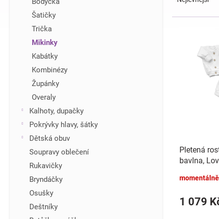
Bodýčka
z
í
Šatičky
e
p
V
Trička
n
a
ý
í
n
Mikinky
p
p
e
i
Kabátky
r
l
s
Kombinézy
o
p
d
Župánky
r
u
Overaly
o
k
d
Kalhoty, dupačky
t
u
Pokrývky hlavy, šátky
ů
k
Dětská obuv
t
Pletená ros
Soupravy oblečení
ů
bavlna, Lov
Rukavičky
momentálně
Bryndáčky
Osušky
1 079 K
Deštníky