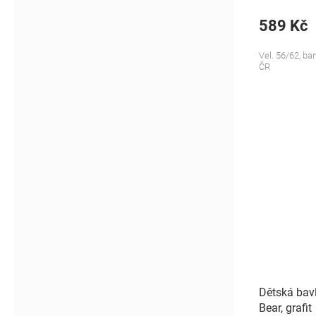
589 Kč
Vel. 56/62, ba
ČR
Dětská bavl
Bear, grafit