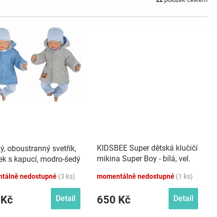
KIDSBEE Super dětská klučičí
ý, oboustranný svetřík,
mikina Super Boy - bílá, vel.
ek s kapucí, modro-šedý
98
tálně nedostupné
(3 ks)
momentálně nedostupné
(1 ks)
 Kč
650 Kč
Detail
Detail