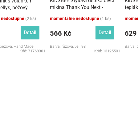
KIDSBEE Stylová dětská dívčí
KIDSB
třík s volánkem
mikina Thank You Next -
teplá
Nellys, béžový
růžová, vel. 98
bílá, v
 nedostupné
(2 ks)
momentálně nedostupné
(1 ks)
momen
566 Kč
629
Detail
Detail
: béžová, Hand Made
Barva: růžová, vel. 98
Barva: b
Kód:
71768301
Kód:
13125501