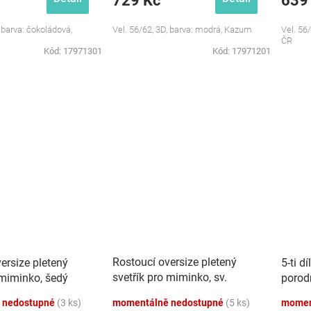
729 Kč
639
, barva: čokoládová,
Vel. 56/62, 3D, barva: modrá, Kazum
Vel. 56
ČR
Kód:
17971301
Kód:
17971201
Rostoucí oversize pletený
ersize pletený
5-ti d
svetřík pro miminko, sv.
 miminko, šedý
porod
modrý
 nedostupné
(3 ks)
momentálně nedostupné
(5 ks)
momen