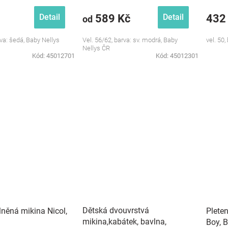
589 Kč
432
Detail
Detail
od
rva: šedá, Baby Nellys
Vel. 56/62, barva: sv. modrá, Baby
vel. 50,
Nellys ČR
Kód:
45012701
Kód:
45012301
Dětská dvouvrstvá
něná mikina Nicol,
Pleten
mikina,kabátek, bavlna,
Boy, 