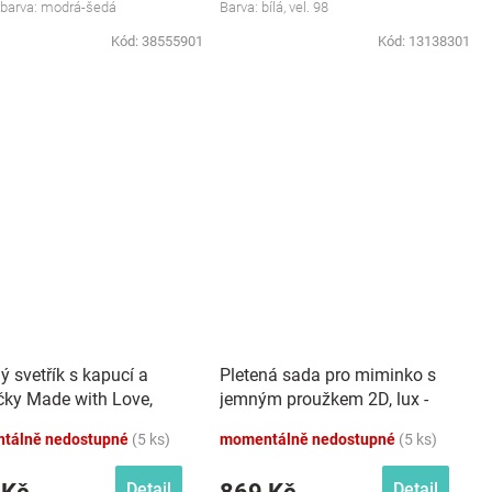
, barva: modrá-šedá
Barva: bílá, vel. 98
Kód:
38555901
Kód:
13138301
ý svetřík s kapucí a
Pletená sada pro miminko s
íčky Made with Love,
jemným proužkem 2D, lux -
růžová, bílá
tálně nedostupné
(5 ks)
momentálně nedostupné
(5 ks)
Detail
Detail