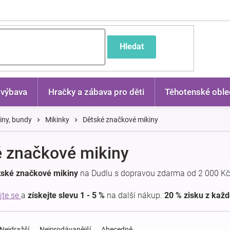
častější dotazy
Hledat
 výbava
Hračky a zábava pro děti
Těhotenské oble
kiny, bundy
Mikinky
Dětské značkové mikiny
 značkové mikiny
tské značkové mikiny
na Dudlu s dopravou zdarma od 2 000 Kč
jte se
a
získejte slevu 1 - 5 %
na další nákup.
20 % zisku z kaž
Nejdražší
Nejprodávanější
Abecedně