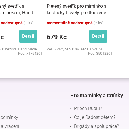
ený svetřík s
Pletený svetřík pro miminko s
zap. bokem, Hand
knoflíčky Lovely, prodloužené
Nellys, béžový
náplety, sv. šedý, 56/62
 nedostupné
(1 ks)
momentálně nedostupné
(2 ks)
Kč
679 Kč
Detail
Detail
arva: béžová, Hand Made
Vel. 56/62, barva: sv. šedá KAZUM
Kód:
71764201
Kód:
35012201
O
v
l
á
d
Pro maminky a tatínky
a
c
Příběh Dudlu?
í
p
podmínky
Co je Radost dětem?
r
a vrácení
Brigády a spolupráce?
v