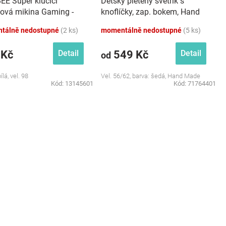
EE Super klučičí
Dětský pletený svetřík s
ková mikina Gaming -
knoflíčky, zap. bokem, Hand
el. 98
Made Baby Nellys, šedý
tálně nedostupné
(2 ks)
momentálně nedostupné
(5 ks)
 Kč
549 Kč
Detail
Detail
od
ílá, vel. 98
Vel. 56/62, barva: šedá, Hand Made
Kód:
13145601
Kód:
71764401