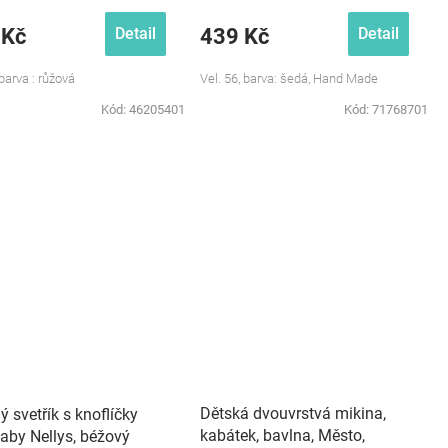
 Kč
439 Kč
Detail
Detail
 barva : růžová
Vel. 56, barva: šedá, Hand Made
Kód:
46205401
Kód:
71768701
Dětská dvouvrstvá mikina,
ý svetřík s knoflíčky
kabátek, bavlna, Město,
Baby Nellys, béžový