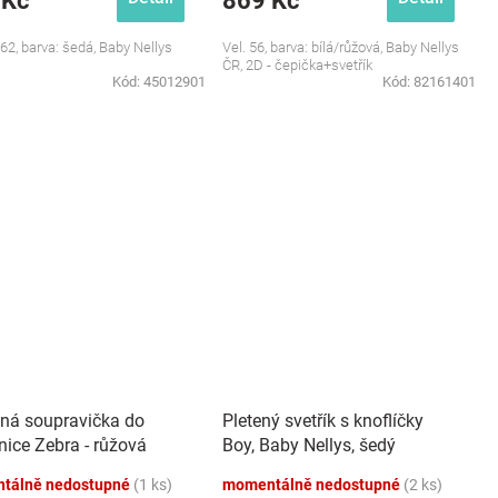
 Kč
869 Kč
/62, barva: šedá, Baby Nellys
Vel. 56, barva: bílá/růžová, Baby Nellys
ČR, 2D - čepička+svetřík
Kód:
45012901
Kód:
82161401
ílná soupravička do
Pletený svetřík s knoflíčky
nice Zebra - růžová
Boy, Baby Nellys, šedý
tálně nedostupné
(1 ks)
momentálně nedostupné
(2 ks)