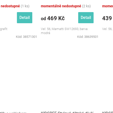
Město, Mamatti, modrá
 nedostupné
(1 ks)
momentálně nedostupné
(2 ks)
momen
469 Kč
439
Detail
Detail
od
grafit
Vel: 56, Mamatti SW12693, barva:
Vel. 56
modrá
Kód:
38571301
Kód:
38639501