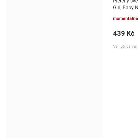
Pletený sve
Girl, Baby 
momentálně
439 Kč
Vel. 56, barva