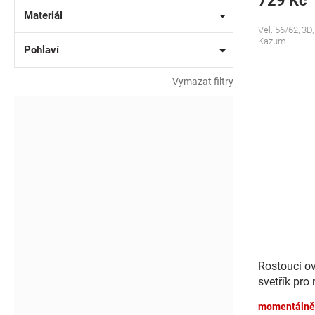
729 Kč
Materiál
Vel. 56/62, 3D
Kazum
Pohlaví
Vymazat filtry
Rostoucí ov
svetřík pro
momentálně