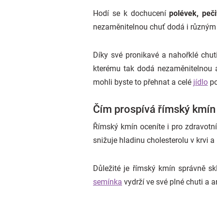
Hodí se k dochucení
polévek, peč
nezaměnitelnou chuť dodá i různým
Díky své pronikavé a nahořklé chut
kterému tak dodá nezaměnitelnou a 
mohli byste to přehnat a celé
jídlo
po
Čím prospívá římský kmín
Římský kmín oceníte i pro zdravotní 
snižuje hladinu cholesterolu v krvi a 
Důležité je římský kmín správně sk
semínka
vydrží ve své plné chuti a 