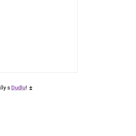
íly s
Dudlu
! ⏫