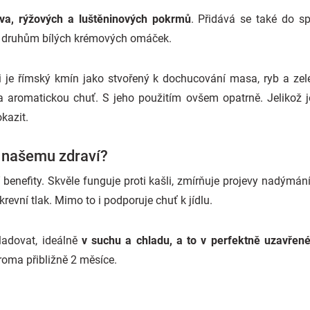
iva, rýžových a luštěninových pokrmů
. Přidává se také do sp
 druhům bílých krémových omáček.
i je římský kmín jako stvořený k dochucování masa, ryb a zel
aromatickou chuť. S jeho použitím ovšem opatrně. Jelikož je
kazit.
 našemu zdraví?
benefity. Skvěle funguje proti kašli, zmírňuje projevy nadýmání 
krevní tlak. Mimo to i podporuje chuť k jídlu.
ladovat, ideálně
v suchu a chladu, a to v perfektně uzavře
aroma přibližně 2 měsíce.