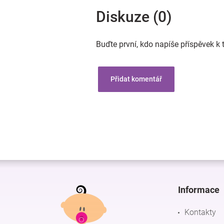
Diskuze (0)
Buďte první, kdo napíše příspěvek k 
Přidat komentář
Z
á
p
Informace
a
t
Kontakty
í