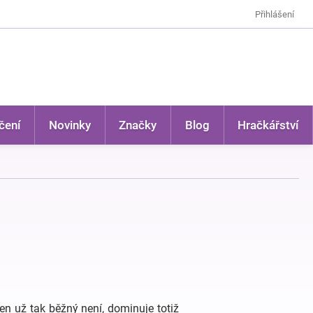
Přihlášení
čení
Novinky
Značky
Blog
Hračkářství
en už tak běžný není, dominuje totiž