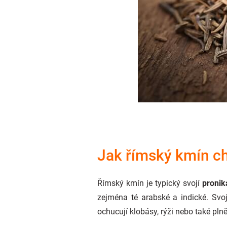
Jak římský kmín c
Římský kmín je typický svojí
pronik
zejména té arabské a indické. Svo
ochucují klobásy, rýži nebo také pln