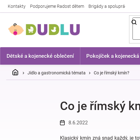
Přejít
Kontakty
Podporujeme Radost dětem
Brigády a spolupráce
Nej
na
obsah
Dětské a kojenecké oblečení
Pokojíček a kojenecká
Domů
Jídlo a gastronomická témata
Co je římský kmín?
Co je římský k
8.6.2022
Klasický kmín zná snad každý, je t