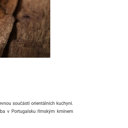
evnou součástí orientálních kuchyní.
třeba v Portugalsku římským kmínem