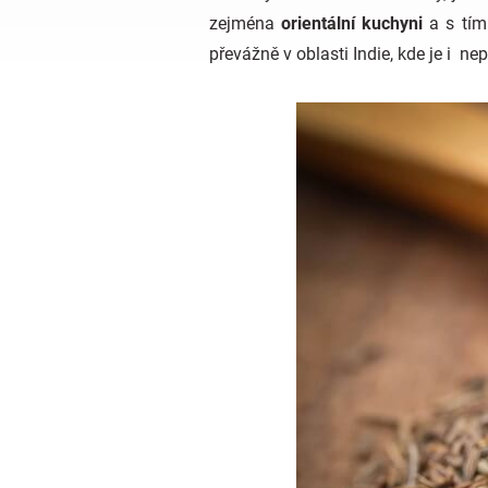
zejména
orientální kuchyni
a s tím
převážně v oblasti Indie, kde je i n