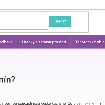
častější dotazy
Hledat
 výbava
Hračky a zábava pro děti
Těhotenské oble
mín?
otiž běžnou součástí naší české kuchyně. Co ale
římský kmín
? T