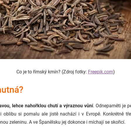
Co je to římský kmín? (Zdroj fotky:
Freepik.com
)
hutná?
avou, lehce nahořklou chutí a výraznou vůní
. Odnepaměti je p
ji oblibu si pomalu ale jistě nachází i v Evropě. Konkrétně 
ěnou zeleninu. A ve Španělsku jej dokonce i míchají se skořicí.