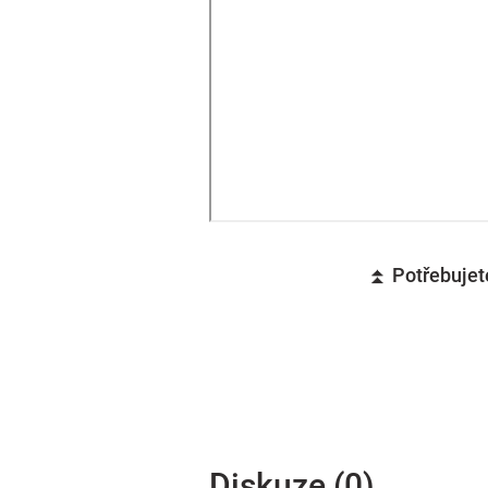
⏫ Potřebujete
Diskuze (0)