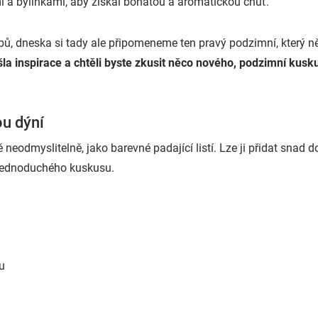
 a bylinkami, aby získal bohatou a aromatickou chuť.
bů, dneska si tady ale připomeneme ten pravý podzimní, který ně
a inspirace a chtěli byste zkusit něco nového, podzimní kusku
u dýní
neodmyslitelně, jako barevné padající listí. Lze ji přidat snad d
o jednoduchého kuskusu.
u