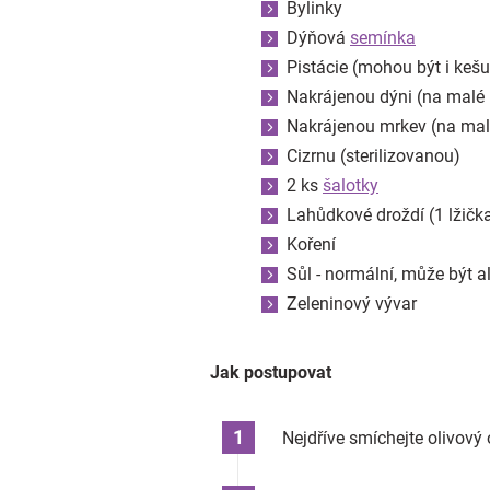
Bylinky
Dýňová
semínka
Pistácie (mohou být i kešu
Nakrájenou dýni (na malé 
Nakrájenou mrkev (na mal
Cizrnu (sterilizovanou)
2 ks
šalotky
Lahůdkové droždí (1 lžičk
Koření
Sůl - normální, může být a
Zeleninový vývar
Jak postupovat
Nejdříve smíchejte olivový o