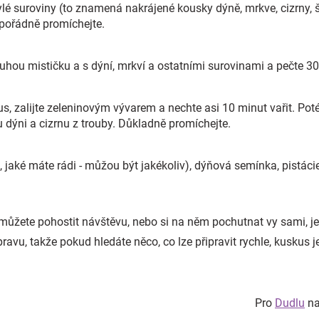
ylé suroviny (to znamená nakrájené kousky dýně, mrkve, cizrny, š
e pořádně promíchejte.
uhou mističku a s dýní, mrkví a ostatními surovinami a pečte 30
s, zalijte zeleninovým vývarem a nechte asi 10 minut vařit. Po
 dýni a cizrnu z trouby. Důkladně promíchejte.
o, jaké máte rádi - můžou být jakékoliv), dýňová semínka, pistáci
ůžete pohostit návštěvu, nebo si na něm pochutnat vy sami, je
avu, takže pokud hledáte něco, co lze připravit rychle, kuskus je
Pro
Dudlu
na