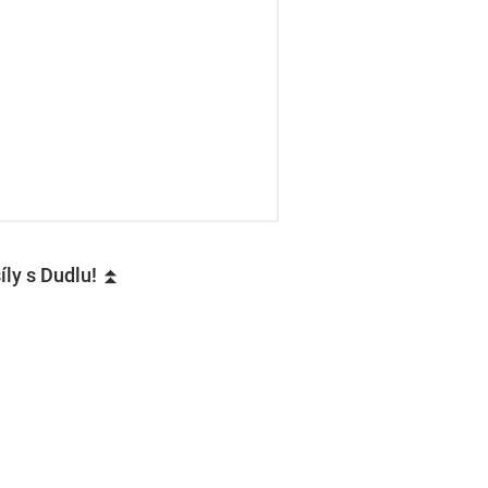
íly s Dudlu! ⏫