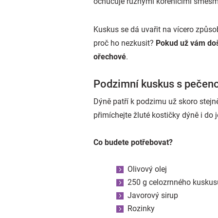
ochucuje různými kořenícími směsmi
Kuskus se dá uvařit na vícero způso
proč ho nezkusit?
Pokud už vám došl
ořechové
.
Podzimní kuskus s pečeno
Dýně patří k podzimu už skoro stejně 
přimíchejte žluté kostičky dýně i d
Co budete potřebovat?
Olivový olej
250 g celozrnného kuskus
Javorový sirup
Rozinky