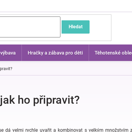
častější dotazy
Hledat
 výbava
Hračky a zábava pro děti
Těhotenské oble
ipravit?
jak ho připravit?
se dá velmi rychle uvařit a kombinovat s velkým množstvím z