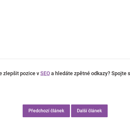
 zlepšit pozice v
SEO
a hledáte zpětné odkazy? Spojte s
Předchozí článek
Další článek