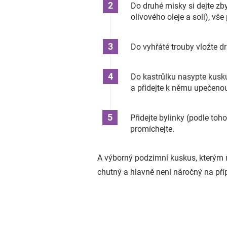
Do druhé misky si dejte zb
olivového oleje a soli), vš
Do vyhřáté trouby vložte dr
Do kastrůlku nasypte kusku
a přidejte k němu upečenou
Přidejte bylinky (podle toh
promíchejte.
A výborný podzimní kuskus, kterým m
chutný a hlavně není náročný na přípr