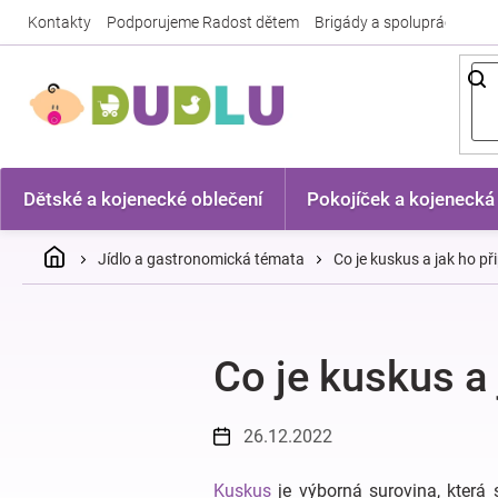
Přejít
Kontakty
Podporujeme Radost dětem
Brigády a spolupráce
Nej
na
obsah
Dětské a kojenecké oblečení
Pokojíček a kojenecká
Domů
Jídlo a gastronomická témata
Co je kuskus a jak ho př
Co je kuskus a 
26.12.2022
Kuskus
je výborná surovina, která 