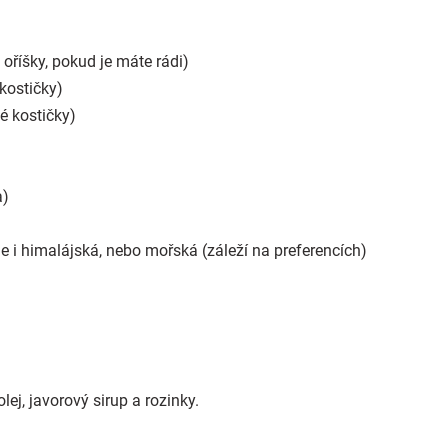
 oříšky, pokud je máte rádi)
kostičky)
é kostičky)
a)
le i himalájská, nebo mořská (záleží na preferencích)
lej, javorový sirup a rozinky.