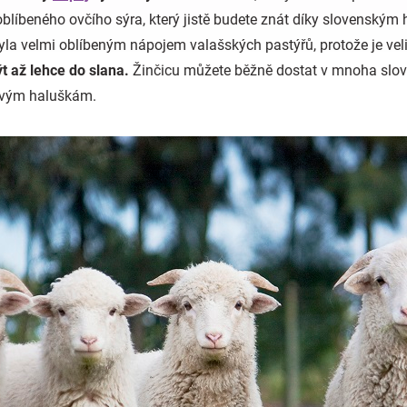
 oblíbeného ovčího sýra, který jistě budete znát díky slovenským 
yla velmi oblíbeným nápojem valašských pastýřů, protože je veli
t až lehce do slana.
Žinčicu můžete běžně dostat v mnoha slove
ovým haluškám.