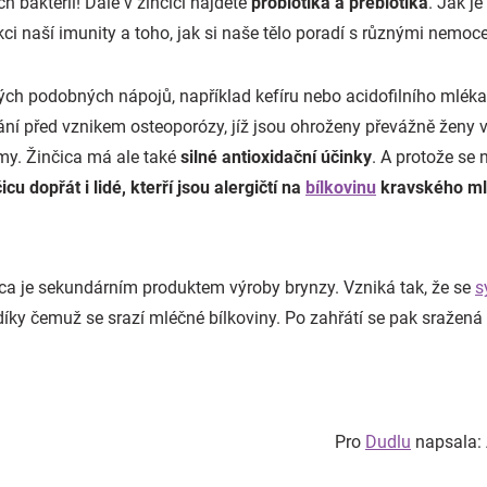
h bakterií! Dále v žinčici najdete
probiotika a prebiotika
. Jak j
i naší imunity a toho, jak si naše tělo poradí s různými nemoc
ých podobných nápojů, například kefíru nebo acidofilního mléka
rání před vznikem osteoporózy, jíž jsou ohroženy převážně ženy
my. Žinčica má ale také
silné antioxidační účinky
. A protože se
cu dopřát i lidé, kterří jsou alergičtí na
bílkovinu
kravského m
ica je sekundárním produktem výroby brynzy. Vzniká tak, že se
s
 díky čemuž se srazí mléčné bílkoviny. Po zahřátí se pak sražená 
Pro
Dudlu
napsala: 