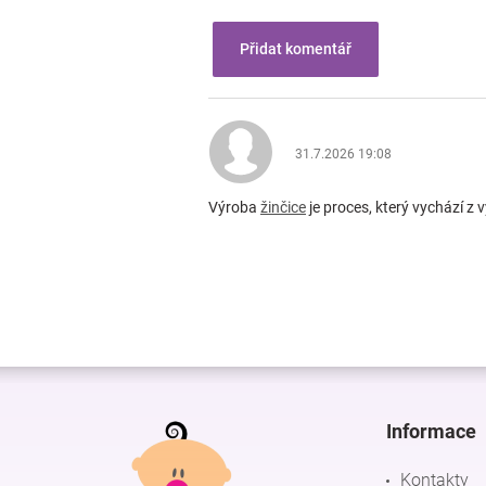
Přidat komentář
V
ý
p
31.7.2026 19:08
i
s
Výroba
žinčice
je proces, který vychází z 
d
i
s
k
u
z
í
Z
á
p
Informace
a
t
Kontakty