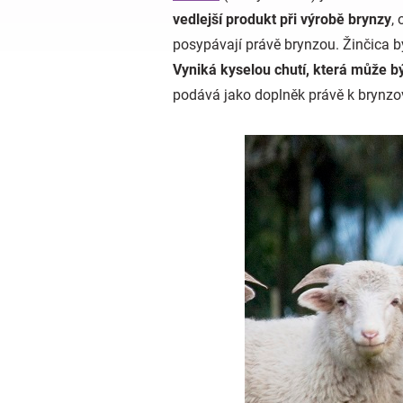
vedlejší produkt při výrobě brynzy
,
posypávají právě brynzou.
Žinčica b
Vyniká kyselou chutí, která může bý
podává jako doplněk právě k brynz