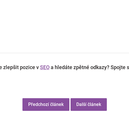
 zlepšit pozice v
SEO
a hledáte zpětné odkazy? Spojte s
Předchozí článek
Další článek