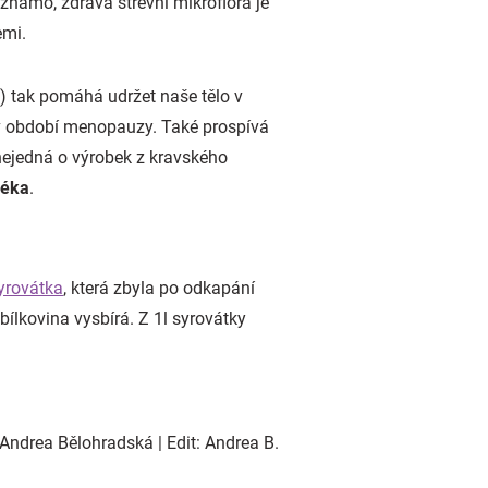
e známo, zdravá střevní mikroflóra je
emi.
) tak pomáhá udržet naše tělo v
 v období menopauzy. Také prospívá
 nejedná o výrobek z kravského
léka
.
yrovátka
, která zbyla po odkapání
bílkovina vysbírá. Z 1l syrovátky
Andrea Bělohradská | Edit: Andrea B.