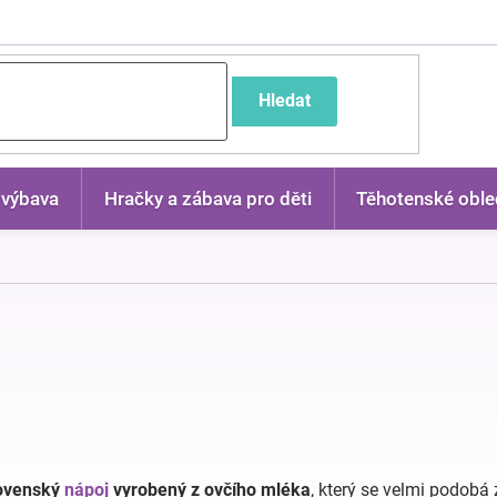
častější dotazy
Hledat
 výbava
Hračky a zábava pro děti
Těhotenské oble
lovenský
nápoj
vyrobený z ovčího mléka
, který se velmi podobá