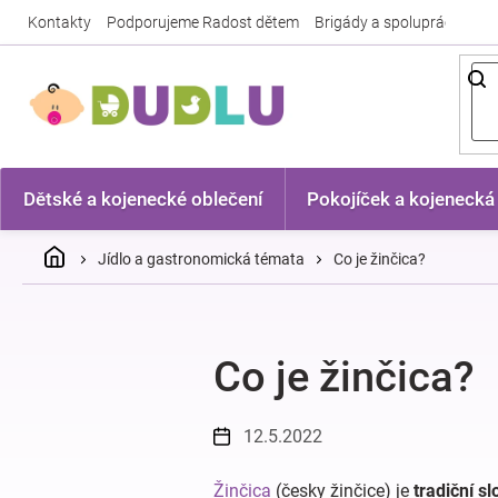
Přejít
Kontakty
Podporujeme Radost dětem
Brigády a spolupráce
Nej
na
obsah
Dětské a kojenecké oblečení
Pokojíček a kojenecká
Domů
Jídlo a gastronomická témata
Co je žinčica?
Co je žinčica?
12.5.2022
Žinčica
(česky žinčice) je
tradiční s