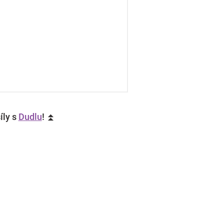
íly s
Dudlu
! ⏫