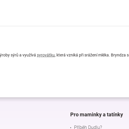
výroby sýrů a využívá
syrovátku
, která vzniká při srážení mléka. Bryndza s
Pro maminky a tatínky
Příběh Dudlu?