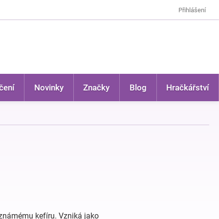
Přihlášení
čení
Novinky
Značky
Blog
Hračkářství
 známému kefíru. Vzniká jako