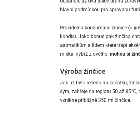
obsahuje až dva tisíce druhů zdravýc
hlavní podmínkou pro správnou funkc
Pravidelná konzumace žinčice (a jin
kondici. Jako bonus pak žinčica ch
astmatikům a lidem které trápí ekzé
mléka, nýbrž z ovčího,
mohou si žinči
Výroba žinčice
Jak už bylo řečeno na začátku, žinč
sýra, zahřeje na teplotu 50 až 85°C,
vznikne přibližně 350 ml žinčice.