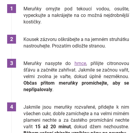
Meruňky omyjte pod tekoucí vodou, osušte,
vypeckujte a nakrájejte na co možná nejdrobnější
kostičky.
Kousek zázvoru oškrábejte a na jemném struhátku
nastrouhejte. Prozatím odložte stranou.
Meruňky nasypte do
hrnce
, přilijte citronovou
šťávu a začněte zahřívat. Jakmile se začnou vařit,
velmi zvolna je vařte, dokud úplně nezměknou.
Občas přitom meruňky promíchejte, aby se
nepřipalovaly
.
Jakmile jsou meruňky rozvařené, přidejte k nim
všechen cukr, dobře zamíchejte a na velmi mírném
plameni nechte a za častého promíchání nechte
vařit
15 až 20 minut
, dokud džem nezhoustne.