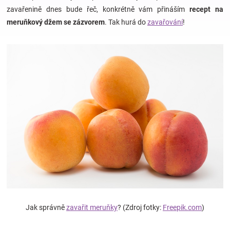
zavařenině dnes bude řeč, konkrétně vám přináším
recept na
meruňkový džem se zázvorem
. Tak hurá do
zavařování
!
Hračky
a
zábava
pro
děti
Těhotenské
oblečení
Jak správně
zavařit meruňky
? (Zdroj fotky:
Freepik.com
)
Novinky