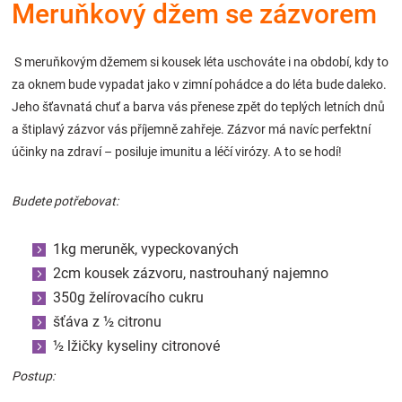
Meruňkový džem se zázvorem
Značky
S meruňkovým džemem si kousek léta uschováte i na období, kdy to
Blog
za oknem bude vypadat jako v zimní pohádce a do léta bude daleko.
Jeho šťavnatá chuť a barva vás přenese zpět do teplých letních dnů
Hračkářství
a štiplavý zázvor vás příjemně zahřeje. Zázvor má navíc perfektní
účinky na zdraví – posiluje imunitu a léčí virózy. A to se hodí!
Přihlášení
Budete potřebovat:
1kg meruněk, vypeckovaných
2cm kousek zázvoru, nastrouhaný najemno
350g želírovacího cukru
šťáva z ½ citronu
½ lžičky kyseliny citronové
Postup: