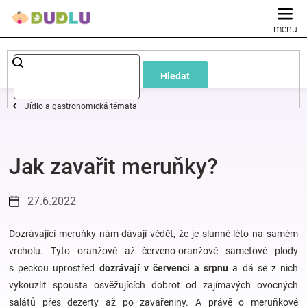
Přejít
na
obsah
Dětské
Hledat
a
Jídlo a gastronomická témata
kojenecké
Jak zavařit meruňky?
oblečení
Pokojíček
27.6.2022
a
Dozrávající meruňky nám dávají vědět, že je slunné léto na samém
vrcholu. Tyto oranžové až červeno-oranžové sametové plody
s peckou uprostřed
dozrávají v červenci a srpnu
a dá se z nich
kojenecká
vykouzlit spousta osvěžujících dobrot od zajímavých ovocných
salátů přes dezerty až po zavařeniny. A právě o meruňkové
výbava