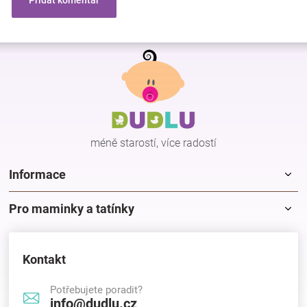
Přidat komentář
Z
á
p
a
t
í
méně starostí, více radostí
Informace
Pro maminky a tatínky
Kontakt
Potřebujete poradit?
info@dudlu.cz