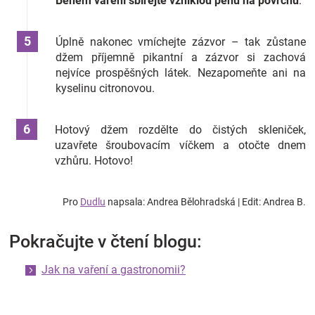
Během vaření sbírejte vzniklou pěnu na povrchu
.
Úplně nakonec vmíchejte zázvor – tak zůstane
džem příjemně pikantní a zázvor si zachová
nejvíce prospěšných látek. Nezapomeňte ani na
kyselinu citronovou.
Hotový džem rozdělte do čistých skleniček,
uzavřete šroubovacím víčkem a otočte dnem
vzhůru. Hotovo!
Pro
Dudlu
napsala: Andrea Bělohradská | Edit: Andrea B.
Pokračujte v čtení blogu:
Jak na vaření a gastronomii?