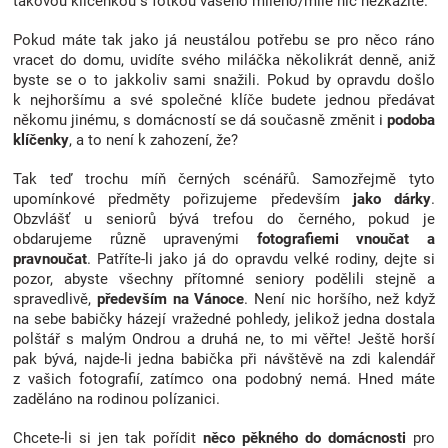
takovou klíčenkou s fotkou vašeho milého/milé nic nezkazíte.
Pokud máte tak jako já neustálou potřebu se pro něco ráno
vracet do domu, uvidíte svého miláčka několikrát denně, aniž
byste se o to jakkoliv sami snažili. Pokud by opravdu došlo
k nejhoršímu a své společné klíče budete jednou předávat
někomu jinému, s domácností se dá současně změnit i
podoba
klíčenky
, a to není k zahození, že?
Tak teď trochu míň černých scénářů. Samozřejmě tyto
upomínkové předměty pořizujeme především
jako dárky
.
Obzvlášť u seniorů bývá trefou do černého, pokud je
obdarujeme různě upravenými
fotografiemi vnoučat a
pravnoučat
. Patříte-li jako já do opravdu velké rodiny, dejte si
pozor, abyste všechny přítomné seniory podělili stejně a
spravedlivě,
především na Vánoce
. Není nic horšího, než když
na sebe babičky házejí vražedné pohledy, jelikož jedna dostala
polštář s malým Ondrou a druhá ne, to mi věřte! Ještě horší
pak bývá, najde-li jedna babička při návštěvě na zdi kalendář
z vašich fotografií, zatímco ona podobný nemá. Hned máte
zaděláno na rodinou polízanici.
Chcete-li si jen tak pořídit
něco pěkného do domácnosti
pro