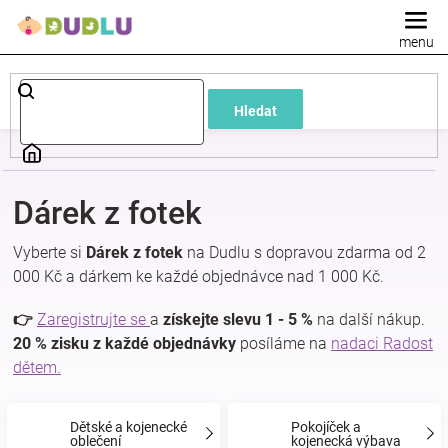
Přejít
na
obsah
Dětské
Hledat
a
kojenecké
Dárek z fotek
oblečení
Vyberte si
Dárek z fotek
na Dudlu s dopravou zdarma od 2
000 Kč a dárkem ke každé objednávce nad 1 000 Kč.
Pokojíček
👉
Zaregistrujte se
a
získejte slevu 1 - 5 %
na další nákup.
a
20 % zisku z každé objednávky
posíláme na
nadaci Radost
dětem.
kojenecká
Dětské a kojenecké
Pokojíček a
oblečení
kojenecká výbava
výbava