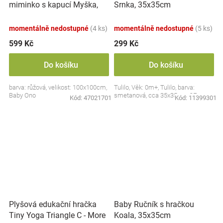
miminko s kapucí Myška,
Srnka, 35x35cm
100x100cm - růžová
momentálně nedostupné
(4 ks)
momentálně nedostupné
(5 ks)
599 Kč
299 Kč
Do košíku
Do košíku
barva: růžová, velikost: 100x100cm,
Tulilo, Věk: 0m+, Tulilo, barva:
Baby Ono
smetanová, cca 35x35cm, CE
Kód:
47021701
Kód:
11399301
Plyšová edukační hračka
Baby Ručník s hračkou
Tiny Yoga Triangle C - More
Koala, 35x35cm