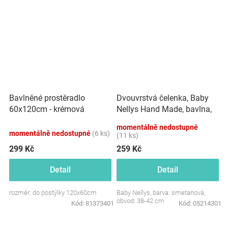
Dvouvrstvá čelenka, Baby
Bavlněné prostěradlo
Nellys Hand Made, bavlna,
60x120cm - krémová
Korunka STAR - smetanová,
momentálně nedostupné
80/98
momentálně nedostupné
(6 ks)
(11 ks)
299 Kč
259 Kč
Detail
Detail
rozměr: do postýlky 120x60cm
Baby Nellys, barva: smetanová,
obvod: 38-42 cm
Kód:
81373401
Kód:
05214301