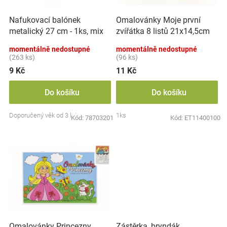
r
t
Značky
o
ů
Nafukovací balónek
Omalovánky Moje první
d
metalický 27 cm - 1ks, mix
zvířátka 8 listů 21x14,5cm
u
Blog
barev
MPZ
k
momentálně nedostupné
momentálně nedostupné
t
(263 ks)
(96 ks)
Hračkářství
ů
9 Kč
11 Kč
Přihlášení
Do košíku
Do košíku
Doporučený věk od 3 let
1ks
Kód:
78703201
Kód:
ET11400100
Zástěrka, bryndák
Omalovánky Princezny