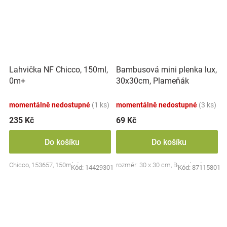
Lahvička NF Chicco, 150ml,
Bambusová mini plenka lux,
0m+
30x30cm, Plameňák
momentálně nedostupné
(1 ks)
momentálně nedostupné
(3 ks)
235 Kč
69 Kč
Do košíku
Do košíku
Chicco, 153657, 150ml, 0m+
rozměr: 30 x 30 cm, Bocioland
Kód:
14429301
Kód:
87115801