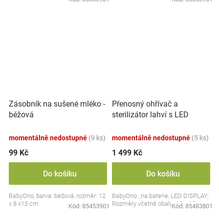
Přenosný ohřívač a
Zásobník na sušené mléko -
sterilizátor lahví s LED
béžová
displejem, bílý
momentálně nedostupné
(9 ks)
momentálně nedostupné
(5 ks)
99 Kč
1 499 Kč
Do košíku
Do košíku
BabyOno, barva: béžová, rozměr: 12
BabyOno , na baterie, LED DISPLAY,
x 8 x15 cm
Rozměry včetně obalu: 19 x 13 cm.
Kód:
85453901
Kód:
85483801