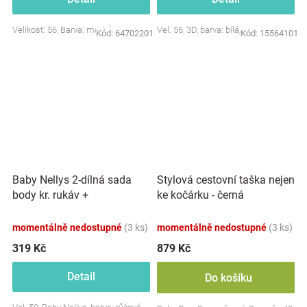
Velikost: 56, Barva: modrá
Vel. 56, 3D, barva: bílá/smetana
Kód:
64702201
Kód:
15564101
Baby Nellys 2-dílná sada
Stylová cestovní taška nejen
body kr. rukáv +
ke kočárku - černá
polodupačky, růžová - Baby
Little Star
momentálně nedostupné
(3 ks)
momentálně nedostupné
(3 ks)
319 Kč
879 Kč
Detail
Do košíku