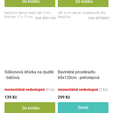
Do košíku
Do košíku
BabyOno, Barva: šedá, Věk: 0 m+,
věk: 6 m+, Barva: vícebarevné, 6ks,
Rozměr: 17 x 17 cm.
BabyOno
Kód:
85911301
Kód:
85736001
Silikonová šňůrka na dudlík
Bavlněné prostěradlo
- béžová
60x120cm - petrolejová
momentálně nedostupné
(6 ks)
momentálně nedostupné
(2 ks)
139 Kč
299 Kč
Detail
Do košíku