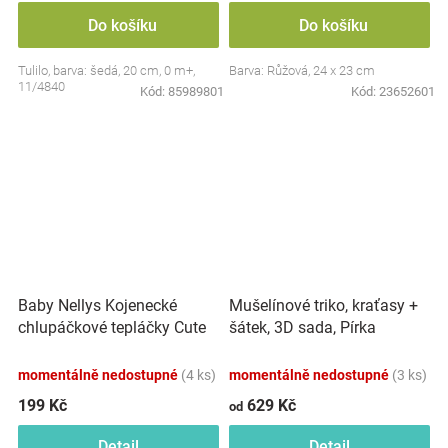
Do košíku
Do košíku
Tulilo, barva: šedá, 20 cm, 0 m+,
Barva: Růžová, 24 x 23 cm
11/4840
Kód:
85989801
Kód:
23652601
Baby Nellys Kojenecké
Mušelínové triko, kraťasy +
chlupáčkové tepláčky Cute
šátek, 3D sada, Pírka
Bunny - modré
Z&amp;Z, bílá/smetana
momentálně nedostupné
(4 ks)
momentálně nedostupné
(3 ks)
199 Kč
629 Kč
od
Detail
Detail