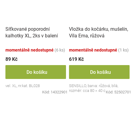
Síťkované poporodní
Vložka do kočárku, mušelín,
kalhotky XL, 2ks v balení
Víla Ema, růžová
momentálně nedostupné
(6 ks)
momentálně nedostupné
(1 ks)
89 Kč
619 Kč
Do košíku
Do košíku
vel. XL, nr.kat. BL028
SENSILLO, barva: růžová, bílá,
rozměr: cca 80 × 40 cm
Kód:
14322901
Kód:
52502701