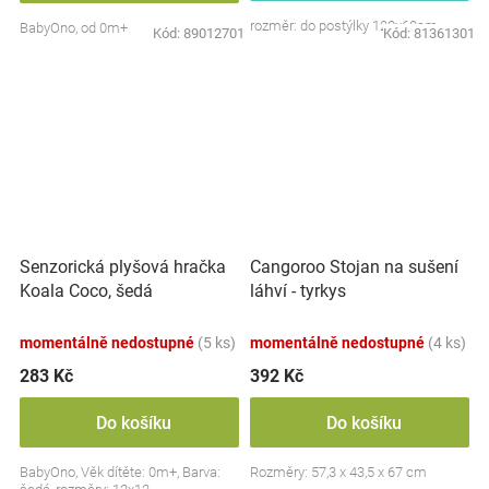
rozměr: do postýlky 120x60cm
BabyOno, od 0m+
Kód:
89012701
Kód:
81361301
Senzorická plyšová hračka
Cangoroo Stojan na sušení
Koala Coco, šedá
láhví - tyrkys
momentálně nedostupné
(5 ks)
momentálně nedostupné
(4 ks)
283 Kč
392 Kč
Do košíku
Do košíku
BabyOno, Věk dítěte: 0m+, Barva:
Rozměry: 57,3 x 43,5 x 67 cm