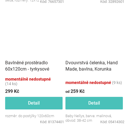
šedá, rozměry: 12x12 cm.
Kód:
76657301
Kód:
32892601
Dvouvrstvá čelenka, Hand
Bavlněné prostěradlo
Made, bavlna, Korunka
60x120cm - tyrkysové
STAR - malinová, 80/98
momentálně nedostupné
momentálně nedostupné
(9 ks)
(14 ks)
299 Kč
259 Kč
od
Detail
Detail
rozměr: do postýlky 120x60cm
Baby Nellys, barva: malinová,
obvod: 38-42 cm
Kód:
81374401
Kód:
05414302