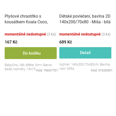
Plyšové chrastítko s
Dětské povlečení, bavlna 2D
kousátkem Koala Coco,
140x200/70x80 - Míša - bílá
šedá
s potiskem
momentálně nedostupné
(3 ks)
momentálně nedostupné
(3 ks)
167 Kč
689 Kč
Detail
Do košíku
rozměr: 140x200/70x80cm, Bavlna,
BabyOno, Věk dítěte: 0m+, Barva:
vzor: Míša
šedá, rozměry: 15x15 cm.
Kód:
76657701
Kód:
51626901