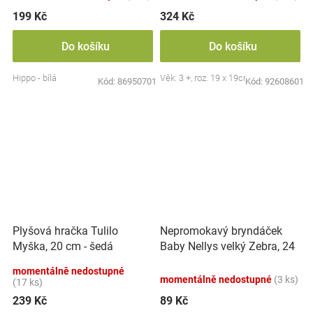
199 Kč
324 Kč
Do košíku
Do košíku
Hippo - bílá
Věk: 3 +, roz. 19 x 19cm
Kód:
86950701
Kód:
92608601
Nepromokavý bryndáček
Plyšová hračka Tulilo
Baby Nellys velký Zebra, 24
Myška, 20 cm - šedá
x 23 cm - růžová
momentálně nedostupné
momentálně nedostupné
(3 ks)
(17 ks)
239 Kč
89 Kč