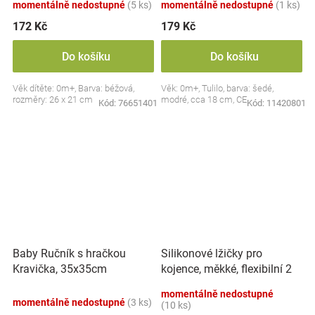
momentálně nedostupné
(5 ks)
momentálně nedostupné
(1 ks)
172 Kč
179 Kč
Do košíku
Do košíku
Věk dítěte: 0m+, Barva: béžová,
Věk: 0m+, Tulilo, barva: šedé,
rozměry: 26 x 21 cm
modré, cca 18 cm, CE
Kód:
76651401
Kód:
11420801
Silikonové lžičky pro
Baby Ručník s hračkou
kojence, měkké, flexibilní 2
Kravička, 35x35cm
ks, růžová/lila
momentálně nedostupné
momentálně nedostupné
(3 ks)
(10 ks)