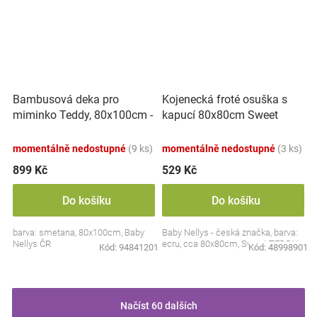
Bambusová deka pro
Kojenecká froté osuška s
miminko Teddy, 80x100cm -
kapucí 80x80cm Sweet
ecru. smetanová
dreams by TEDDY - ecru
momentálně nedostupné
(9 ks)
momentálně nedostupné
(3 ks)
899 Kč
529 Kč
Do košíku
Do košíku
barva: smetana, 80x100cm, Baby
Baby Nellys - česká značka, barva:
Nellys ČR
ecru, cca 80x80cm, Sweet TEDDY
Kód:
94841201
Kód:
48998901
Načíst 60 dalších