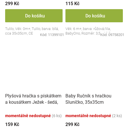
299 Kč
115 Kč
Do košíku
Do košíku
Tulilo, Věk: 0m+, Tulilo, barva: bílá,
Věk: 6 m+, barva: růžová/lila,
cca 35x35cm, CE
BabyOno, Rozměr: 3,5 x 10,5 cm
Kód:
11399101
Kód:
09758201
Plyšová hračka s pískátkem
Baby Ručník s hračkou
a kousátkem Ježek - šedá,
Sluníčko, 35x35cm
modrá
momentálně nedostupné
(6 ks)
momentálně nedostupné
(2 ks)
159 Kč
299 Kč