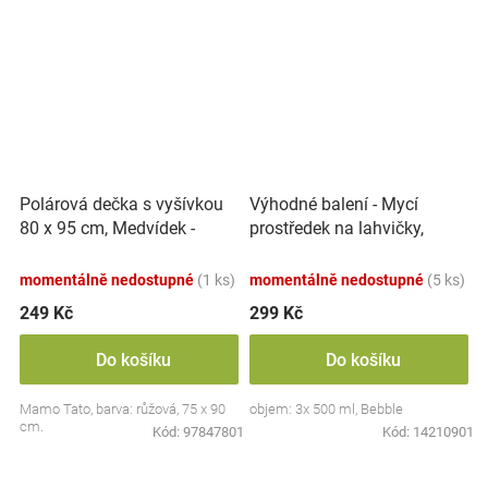
Polárová dečka s vyšívkou
Výhodné balení - Mycí
80 x 95 cm, Medvídek -
prostředek na lahvičky,
růžový
savičky a hračky - 3x 500 ml
momentálně nedostupné
(1 ks)
momentálně nedostupné
(5 ks)
249 Kč
299 Kč
Do košíku
Do košíku
Mamo Tato, barva: růžová, 75 x 90
objem: 3x 500 ml, Bebble
cm.
Kód:
97847801
Kód:
14210901