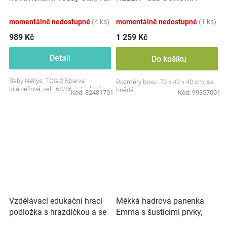
S, 68/86
momentálně nedostupné
(4 ks)
momentálně nedostupné
(1 ks)
989 Kč
1 259 Kč
Detail
Do košíku
Baby Nellys, TOG 2,5,barva:
Rozměry boxu: 70 x 40 x 40 cm, sv.
bílá,béžová, vel.: 68/86 zateplený
hnědá
Kód:
82481701
Kód:
99357001
Vzdělávací edukační hrací
Měkká hadrová panenka
podložka s hrazdičkou a se
Emma s šustícími prvky,
zvuky, Safari
modrá