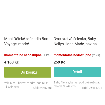
Dvouvrstvá čelenka, Baby
Moni Dětské skákadlo Bon
Nellys Hand Made, bavlna,
Voyage, modré
Korunka STAR - pudrově
růžová, 80/98
momentálně nedostupné
(1 ks)
momentálně nedostupné
(2 ks)
4 180 Kč
259 Kč
Detail
Do košíku
Baby Nellys, barva: pudrově růžová,,
věk: 6 m+, barva: modrá, cca 61 x
obvod: 38-42 cm
18 x 64 cm
Kód:
24467401
Kód:
05414701