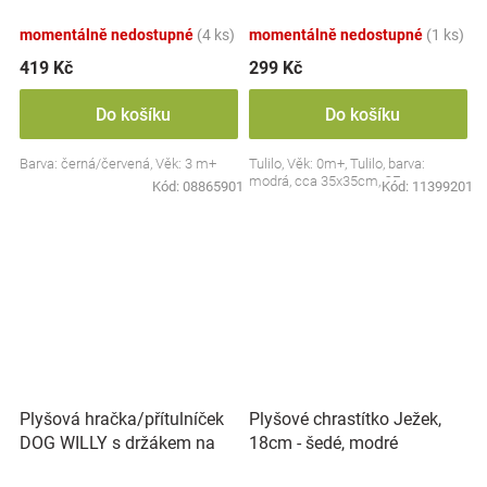
Collection - černá/červená,
BabyOno
momentálně nedostupné
(4 ks)
momentálně nedostupné
(1 ks)
419 Kč
299 Kč
Do košíku
Do košíku
Barva: černá/červená, Věk: 3 m+
Tulilo, Věk: 0m+, Tulilo, barva:
modrá, cca 35x35cm, CE
Kód:
08865901
Kód:
11399201
Plyšová hračka/přítulníček
Plyšové chrastítko Ježek,
DOG WILLY s držákem na
18cm - šedé, modré
dudlík BabyOno, béžový