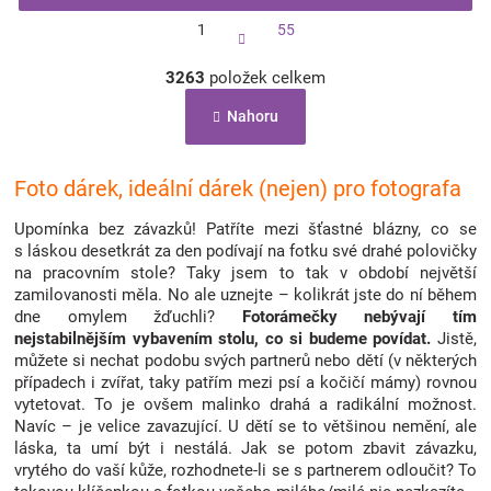
S
1
55
t
r
O
á
3263
položek celkem
v
n
l
k
Nahoru
á
o
d
v
a
á
c
Foto dárek, ideální dárek (nejen) pro fotografa
n
í
í
p
Upomínka bez závazků! Patříte mezi šťastné blázny, co se
r
s láskou desetkrát za den podívají na fotku své drahé polovičky
v
na pracovním stole? Taky jsem to tak v období největší
k
zamilovanosti měla. No ale uznejte – kolikrát jste do ní během
y
dne omylem žďuchli?
Fotorámečky
nebývají tím
v
nejstabilnějším vybavením stolu, co si budeme povídat.
Jistě,
ý
můžete si nechat podobu svých partnerů nebo dětí (v některých
p
případech i zvířat, taky patřím mezi psí a kočičí mámy) rovnou
i
vytetovat. To je ovšem malinko drahá a radikální možnost.
s
Navíc – je velice zavazující. U dětí se to většinou nemění, ale
u
láska, ta umí být i nestálá. Jak se potom zbavit závazku,
vrytého do vaší kůže, rozhodnete-li se s partnerem odloučit? To