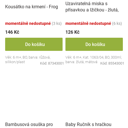
Uzaviratelná miska s
Kousátko na krmení - Frog
přísavkou a lžičkou - žlutá,
mátová
momentálně nedostupné
(3 ks)
momentálně nedostupné
(6 ks)
146 Kč
126 Kč
Do košíku
Do košíku
Věk: 6 m+, BO, barva: růžová,
Věk: 6 m+, Kat. 1063/04, BO, 300ml,
silikon/plast
barva: žlutá, mátová
Kód:
87343001
Kód:
85543001
Bambusová osuška pro
Baby Ručník s hračkou