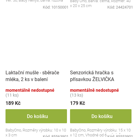
Vel. 50, Baby Nellys, barva: růžová
Baby Ono, Barva: černá, Rozměr: 40
x 20 x 25 cm
Kód:
10150001
Kód:
24424701
Laktační mušle - sběrače
Senzorická hračka s
mléka, 2 ks v balení
přísavkou ŽELVIČKA
momentálně nedostupné
momentálně nedostupné
(11 ks)
(13 ks)
189 Kč
179 Kč
Do košíku
Do košíku
BabyOno, Rozměry výrobku: 10 x 10
BabyOno, Rozměry výrobku: 15 x 10
x 3 cm
x 12 cm, Vhodné od 6 měsíců
Kód:
85563901
Kód:
85553901