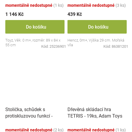
momentálně nedostupné
(1 ks)
momentálně nedostupné
(3 ks)
1 146 Kč
439 Kč
Do košíku
Do košíku
Toyz, Věk: 0 m+, rozměr: 89 x 84 x
Hencz, 0m+, Výška 29 cm. Mořská
55 cm
víla
Kód:
25236901
Kód:
86381201
Stolička, schůdek s
Dřevěná skládací hra
protiskluzovou funkcí -
TETRIS - 19ks, Adam Toys
Hippo - bílá
momentálně nedostupné
(2 ks)
momentálně nedostupné
(1 ks)