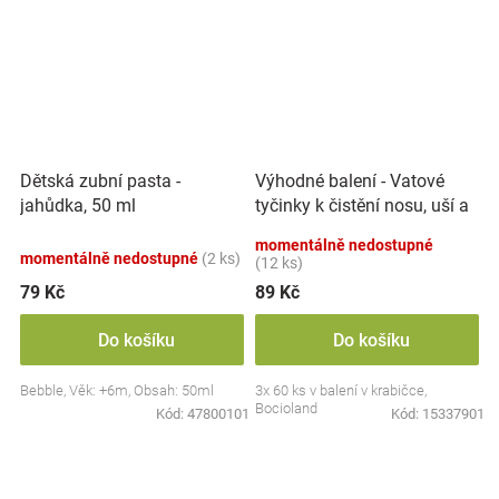
Výhodné balení - Vatové
Dětská zubní pasta -
tyčinky k čistění nosu, uší a
jahůdka, 50 ml
pupíku, 3x 60 ks
momentálně nedostupné
momentálně nedostupné
(2 ks)
(12 ks)
79 Kč
89 Kč
Do košíku
Do košíku
Bebble, Věk: +6m, Obsah: 50ml
3x 60 ks v balení v krabičce,
Bocioland
Kód:
47800101
Kód:
15337901