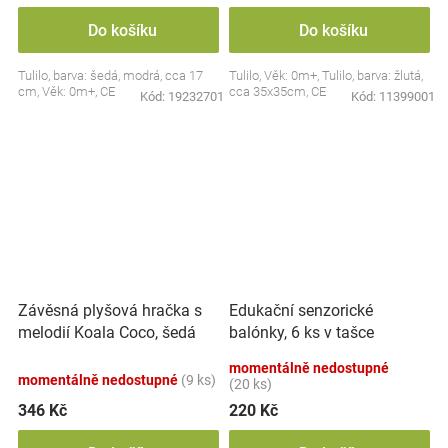
Do košíku
Do košíku
Tulilo, barva: šedá, modrá, cca 17
Tulilo, Věk: 0m+, Tulilo, barva: žlutá,
cm, Věk: 0m+, CE
cca 35x35cm, CE
Kód:
19232701
Kód:
11399001
Závěsná plyšová hračka s
Edukační senzorické
melodií Koala Coco, šedá
balónky, 6 ks v tašce
momentálně nedostupné
momentálně nedostupné
(9 ks)
(20 ks)
346 Kč
220 Kč