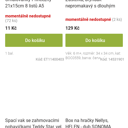
nepromakavý s dlouhým
21x15cm 8 listů A5
rukávem, Jahůdka, červený
momentálně nedostupné
momentálně nedostupné
(2 ks)
(72 ks)
11 Kč
129 Kč
Do košíku
Do košíku
1 bal.
Věk: 6 m+, rozměr: 34 x 34 cm, kat:
BOC0559, barva: červená
Kód:
ET11400403
Kód:
14531901
Spací vak se zahrnovacími
Box na hračky Nellys,
nohavičkami Teddy Star, vel.
HELEN - dub SONOMA