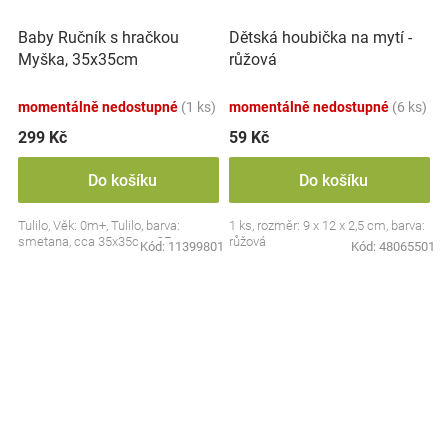
Baby Ručník s hračkou
Dětská houbička na mytí -
Myška, 35x35cm
růžová
momentálně nedostupné
(1 ks)
momentálně nedostupné
(6 ks)
299 Kč
59 Kč
Do košíku
Do košíku
Tulilo, Věk: 0m+, Tulilo, barva:
1 ks, rozměr: 9 x 12 x 2,5 cm, barva:
smetana, cca 35x35cm, CE
růžová
Kód:
11399801
Kód:
48065501