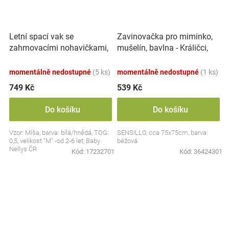
Letní spací vak se
Zavinovačka pro miminko,
zahrnovacími nohavičkami,
mušelín, bavlna - Králičci,
bavlna, Míša - bílý s
béžová
potiskem, M
momentálně nedostupné
(5 ks)
momentálně nedostupné
(1 ks)
749 Kč
539 Kč
Do košíku
Do košíku
Vzor: Míša, barva: bílá/hnědá, TOG:
SENSILLO, cca 75x75cm, barva:
0,5, velikost "M" -od 2-6 let, Baby
béžová
Nellys ČR
Kód:
17232701
Kód:
36424301