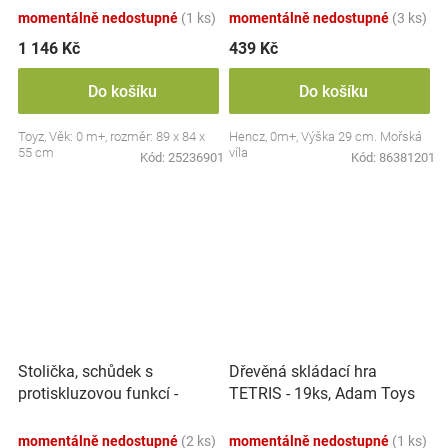
momentálně nedostupné
(1 ks)
momentálně nedostupné
(3 ks)
1 146 Kč
439 Kč
Do košíku
Do košíku
Toyz, Věk: 0 m+, rozměr: 89 x 84 x
Hencz, 0m+, Výška 29 cm. Mořská
55 cm
víla
Kód:
25236901
Kód:
86381201
Stolička, schůdek s
Dřevěná skládací hra
protiskluzovou funkcí -
TETRIS - 19ks, Adam Toys
Hippo - bílá
momentálně nedostupné
(2 ks)
momentálně nedostupné
(1 ks)