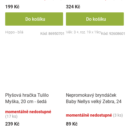
199 Kč
324 Kč
Do košíku
Do košíku
Hippo - bílá
Věk: 3 +, roz. 19 x 19cm
Kód:
86950701
Kód:
92608601
Nepromokavý bryndáček
Plyšová hračka Tulilo
Baby Nellys velký Zebra, 24
Myška, 20 cm - šedá
x 23 cm - růžová
momentálně nedostupné
momentálně nedostupné
(3 ks)
(17 ks)
239 Kč
89 Kč