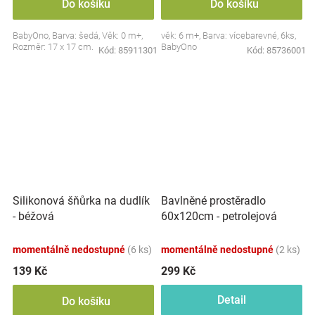
Do košíku
Do košíku
BabyOno, Barva: šedá, Věk: 0 m+,
věk: 6 m+, Barva: vícebarevné, 6ks,
Rozměr: 17 x 17 cm.
BabyOno
Kód:
85911301
Kód:
85736001
Silikonová šňůrka na dudlík
Bavlněné prostěradlo
- béžová
60x120cm - petrolejová
momentálně nedostupné
(6 ks)
momentálně nedostupné
(2 ks)
139 Kč
299 Kč
Detail
Do košíku