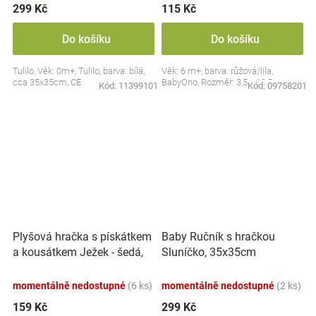
299 Kč
115 Kč
Do košíku
Do košíku
Tulilo, Věk: 0m+, Tulilo, barva: bílá,
Věk: 6 m+, barva: růžová/lila,
cca 35x35cm, CE
BabyOno, Rozměr: 3,5 x 10,5 cm
Kód:
11399101
Kód:
09758201
Plyšová hračka s pískátkem
Baby Ručník s hračkou
a kousátkem Ježek - šedá,
Sluníčko, 35x35cm
modrá
momentálně nedostupné
(6 ks)
momentálně nedostupné
(2 ks)
159 Kč
299 Kč