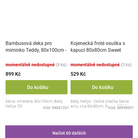
Bambusová deka pro
Kojenecká froté osuška s
miminko Teddy, 80x100cm -
kapucí 80x80cm Sweet
ecru. smetanová
dreams by TEDDY - ecru
momentálně nedostupné
(9 ks)
momentálně nedostupné
(3 ks)
899 Kč
529 Kč
Do košíku
Do košíku
barva: smetana, 80x100cm, Baby
Baby Nellys - česká značka, barva:
Nellys ČR
ecru, cca 80x80cm, Sweet TEDDY
Kód:
94841201
Kód:
48998901
Načíst 60 dalších