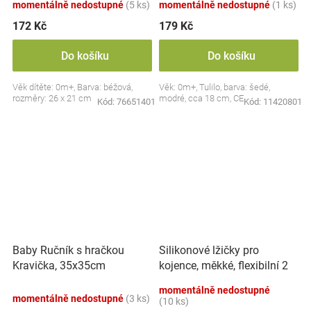
momentálně nedostupné
(5 ks)
momentálně nedostupné
(1 ks)
172 Kč
179 Kč
Do košíku
Do košíku
Věk dítěte: 0m+, Barva: béžová,
Věk: 0m+, Tulilo, barva: šedé,
rozměry: 26 x 21 cm
modré, cca 18 cm, CE
Kód:
76651401
Kód:
11420801
Silikonové lžičky pro
Baby Ručník s hračkou
kojence, měkké, flexibilní 2
Kravička, 35x35cm
ks, růžová/lila
momentálně nedostupné
momentálně nedostupné
(3 ks)
(10 ks)