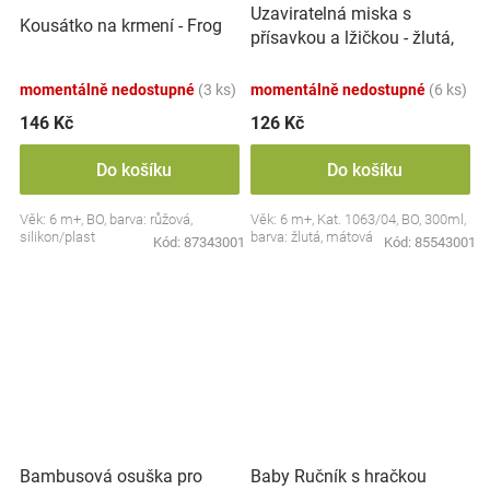
Uzaviratelná miska s
Kousátko na krmení - Frog
přísavkou a lžičkou - žlutá,
mátová
momentálně nedostupné
(3 ks)
momentálně nedostupné
(6 ks)
146 Kč
126 Kč
Do košíku
Do košíku
Věk: 6 m+, BO, barva: růžová,
Věk: 6 m+, Kat. 1063/04, BO, 300ml,
silikon/plast
barva: žlutá, mátová
Kód:
87343001
Kód:
85543001
Bambusová osuška pro
Baby Ručník s hračkou