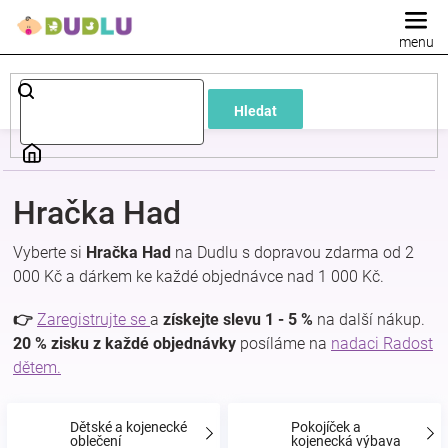
Přejít
na
obsah
Dětské
Hledat
a
kojenecké
Hračka Had
oblečení
Vyberte si
Hračka Had
na Dudlu s dopravou zdarma od 2
000 Kč a dárkem ke každé objednávce nad 1 000 Kč.
Pokojíček
👉
Zaregistrujte se
a
získejte slevu 1 - 5 %
na další nákup.
a
20 % zisku z každé objednávky
posíláme na
nadaci Radost
dětem.
kojenecká
Dětské a kojenecké
Pokojíček a
oblečení
kojenecká výbava
výbava