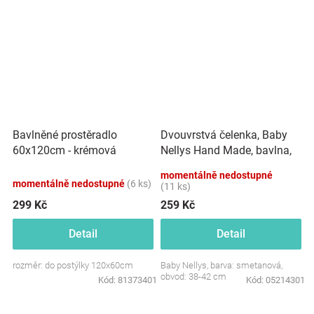
Dvouvrstvá čelenka, Baby
Bavlněné prostěradlo
Nellys Hand Made, bavlna,
60x120cm - krémová
Korunka STAR - smetanová,
momentálně nedostupné
80/98
momentálně nedostupné
(6 ks)
(11 ks)
299 Kč
259 Kč
Detail
Detail
rozměr: do postýlky 120x60cm
Baby Nellys, barva: smetanová,
obvod: 38-42 cm
Kód:
81373401
Kód:
05214301