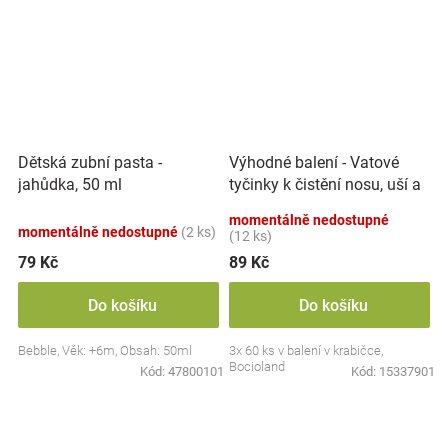
Výhodné balení - Vatové
Dětská zubní pasta -
tyčinky k čistění nosu, uší a
jahůdka, 50 ml
pupíku, 3x 60 ks
momentálně nedostupné
momentálně nedostupné
(2 ks)
(12 ks)
79 Kč
89 Kč
Do košíku
Do košíku
Bebble, Věk: +6m, Obsah: 50ml
3x 60 ks v balení v krabičce,
Bocioland
Kód:
47800101
Kód:
15337901