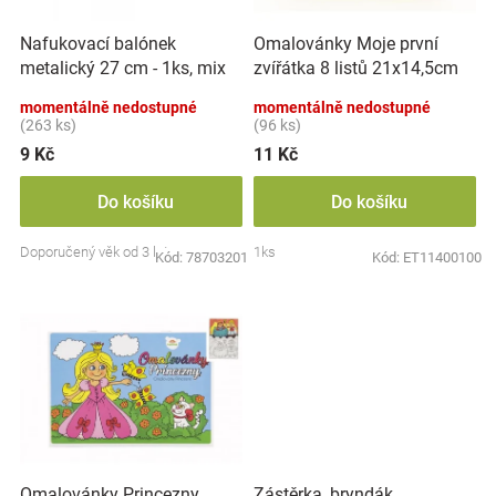
r
t
Značky
o
ů
Nafukovací balónek
Omalovánky Moje první
d
metalický 27 cm - 1ks, mix
zvířátka 8 listů 21x14,5cm
u
Blog
barev
MPZ
k
momentálně nedostupné
momentálně nedostupné
t
(263 ks)
(96 ks)
Hračkářství
ů
9 Kč
11 Kč
Přihlášení
Do košíku
Do košíku
Doporučený věk od 3 let
1ks
Kód:
78703201
Kód:
ET11400100
Zástěrka, bryndák
Omalovánky Princezny