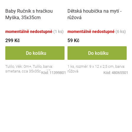
Baby Ručník s hračkou
Dětská houbička na mytí -
Myška, 35x35cm
růžová
momentálně nedostupné
(1 ks)
momentálně nedostupné
(6 ks)
299 Kč
59 Kč
Do košíku
Do košíku
Tulilo, Věk: 0m+, Tulilo, barva:
1 ks, rozměr: 9 x 12 x 2,5 cm, barva:
smetana, cca 35x35cm, CE
růžová
Kód:
11399801
Kód:
48065501