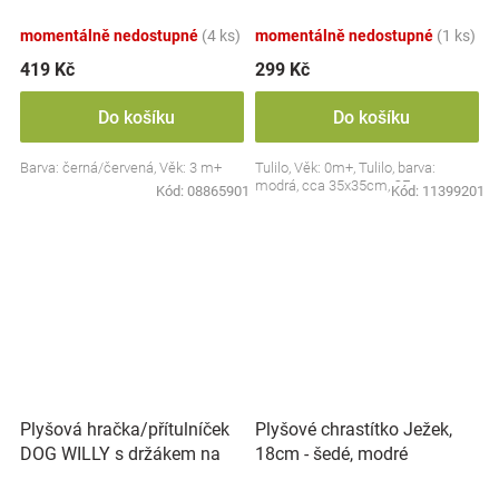
Collection - černá/červená,
BabyOno
momentálně nedostupné
(4 ks)
momentálně nedostupné
(1 ks)
419 Kč
299 Kč
Do košíku
Do košíku
Barva: černá/červená, Věk: 3 m+
Tulilo, Věk: 0m+, Tulilo, barva:
modrá, cca 35x35cm, CE
Kód:
08865901
Kód:
11399201
Plyšová hračka/přítulníček
Plyšové chrastítko Ježek,
DOG WILLY s držákem na
18cm - šedé, modré
dudlík BabyOno, béžový