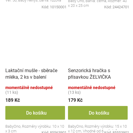
Vel. 50, Baby Nellys, barva: růžová
Baby Ono, Barva: černá, Rozměr: 40
x 20 x 25 cm
Kód:
10150001
Kód:
24424701
Laktační mušle - sběrače
Senzorická hračka s
mléka, 2 ks v balení
přísavkou ŽELVIČKA
momentálně nedostupné
momentálně nedostupné
(11 ks)
(13 ks)
189 Kč
179 Kč
Do košíku
Do košíku
BabyOno, Rozměry výrobku: 10 x 10
BabyOno, Rozměry výrobku: 15 x 10
x 3 cm
x 12 cm, Vhodné od 6 měsíců
Kód:
85563901
Kód:
85553901