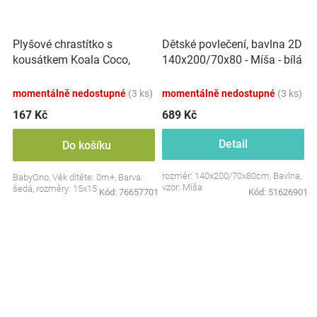
Plyšové chrastítko s
Dětské povlečení, bavlna 2D
kousátkem Koala Coco,
140x200/70x80 - Míša - bílá
šedá
s potiskem
momentálně nedostupné
(3 ks)
momentálně nedostupné
(3 ks)
167 Kč
689 Kč
Detail
Do košíku
rozměr: 140x200/70x80cm, Bavlna,
BabyOno, Věk dítěte: 0m+, Barva:
vzor: Míša
šedá, rozměry: 15x15 cm.
Kód:
76657701
Kód:
51626901