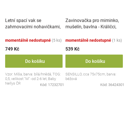
Letní spací vak se
Zavinovačka pro miminko,
zahrnovacími nohavičkami,
mušelín, bavlna - Králičci,
bavlna, Míša - bílý s
béžová
potiskem, M
momentálně nedostupné
(5 ks)
momentálně nedostupné
(1 ks)
749 Kč
539 Kč
Do košíku
Do košíku
Vzor: Míša, barva: bílá/hnědá, TOG:
SENSILLO, cca 75x75cm, barva:
0,5, velikost "M" -od 2-6 let, Baby
béžová
Nellys ČR
Kód:
17232701
Kód:
36424301