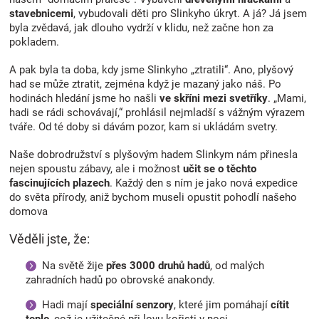
stavebnicemi
, vybudovali děti pro Slinkyho úkryt. A já? Já jsem
byla zvědavá, jak dlouho vydrží v klidu, než začne hon za
pokladem.
A pak byla ta doba, kdy jsme Slinkyho „ztratili“. Ano, plyšový
had se může ztratit, zejména když je mazaný jako náš. Po
hodinách hledání jsme ho našli
ve skříni mezi svetříky
. „Mami,
hadi se rádi schovávají,“ prohlásil nejmladší s vážným výrazem
tváře. Od té doby si dávám pozor, kam si ukládám svetry.
Naše dobrodružství s plyšovým hadem Slinkym nám přinesla
nejen spoustu zábavy, ale i možnost
učit se o těchto
fascinujících plazech
. Každý den s ním je jako nová expedice
do světa přírody, aniž bychom museli opustit pohodlí našeho
domova
Věděli jste, že:
Na světě žije
přes 3000 druhů hadů
, od malých
zahradních hadů po obrovské anakondy.
Hadi mají
speciální senzory
, které jim pomáhají
cítit