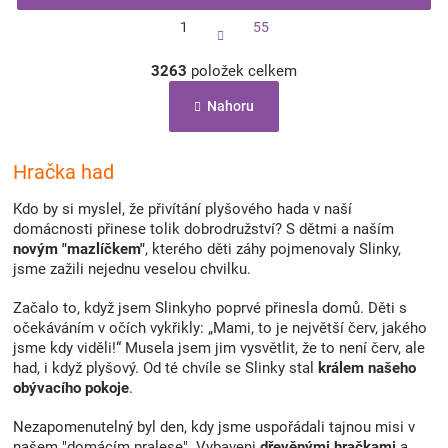
S
1
55
t
r
O
á
3263
položek celkem
v
n
l
k
Nahoru
á
o
d
v
a
á
c
Hračka had
n
í
í
p
Kdo by si myslel, že přivítání plyšového hada v naší
r
domácnosti přinese tolik dobrodružství? S dětmi a naším
v
novým "mazlíčkem"
, kterého děti záhy pojmenovaly Slinky,
k
jsme zažili nejednu veselou chvilku.
y
v
Začalo to, když jsem Slinkyho poprvé přinesla domů. Děti s
ý
očekáváním v očích vykřikly: „Mami, to je největší červ, jakého
p
jsme kdy viděli!“ Musela jsem jim vysvětlit, že to není červ, ale
i
had, i když plyšový. Od té chvíle se Slinky stal
králem našeho
s
obývacího pokoje
.
u
Nezapomenutelný byl den, kdy jsme uspořádali tajnou misi v
našem "domácím pralese". Vybaveni
dřevěnými hračkami
a