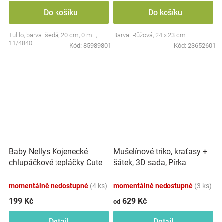
Do košíku
Do košíku
Tulilo, barva: šedá, 20 cm, 0 m+,
Barva: Růžová, 24 x 23 cm
11/4840
Kód:
85989801
Kód:
23652601
Baby Nellys Kojenecké
Mušelínové triko, kraťasy +
chlupáčkové tepláčky Cute
šátek, 3D sada, Pírka
Bunny - modré
Z&amp;Z, bílá/smetana
momentálně nedostupné
(4 ks)
momentálně nedostupné
(3 ks)
199 Kč
629 Kč
od
Detail
Detail