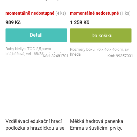
S, 68/86
momentálně nedostupné
(4 ks)
momentálně nedostupné
(1 ks)
989 Kč
1 259 Kč
Detail
Do košíku
Baby Nellys, TOG 2,5,barva:
Rozměry boxu: 70 x 40 x 40 cm, sv.
bílá,béžová, vel.: 68/86 zateplený
hnědá
Kód:
82481701
Kód:
99357001
Vzdělávací edukační hrací
Měkká hadrová panenka
podložka s hrazdičkou a se
Emma s šustícími prvky,
zvuky, Safari
modrá