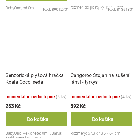
rozměr: do postýlky 120x60cm
BabyOno, od 0m+
Kód:
89012701
Kód:
81361301
Senzorická plyšová hračka
Cangoroo Stojan na sušení
Koala Coco, šedá
láhví - tyrkys
momentálně nedostupné
(5 ks)
momentálně nedostupné
(4 ks)
283 Kč
392 Kč
Do košíku
Do košíku
BabyOno, Věk dítěte: 0m+, Barva:
Rozměry: 57,3 x 43,5 x 67 cm