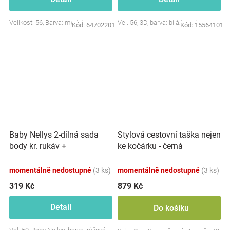
Velikost: 56, Barva: modrá
Vel. 56, 3D, barva: bílá/smetana
Kód:
64702201
Kód:
15564101
Baby Nellys 2-dílná sada
Stylová cestovní taška nejen
body kr. rukáv +
ke kočárku - černá
polodupačky, růžová - Baby
Little Star
momentálně nedostupné
(3 ks)
momentálně nedostupné
(3 ks)
319 Kč
879 Kč
Detail
Do košíku