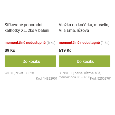
Síťkované poporodní
Vložka do kočárku, mušelín,
kalhotky XL, 2ks v balení
Víla Ema, růžová
momentálně nedostupné
(6 ks)
momentálně nedostupné
(1 ks)
89 Kč
619 Kč
Do košíku
Do košíku
vel. XL, nr.kat. BL028
SENSILLO, barva: růžová, bílá,
rozměr: cca 80 × 40 cm
Kód:
14322901
Kód:
52502701