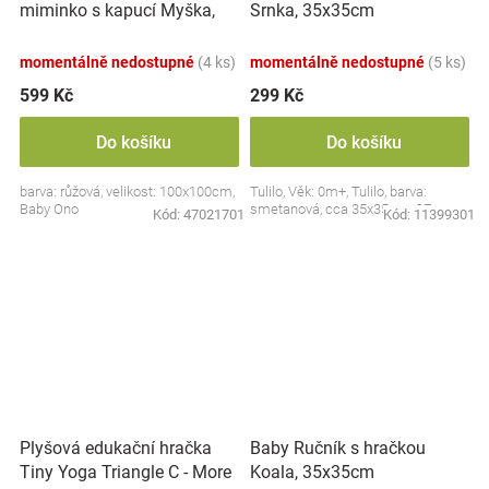
miminko s kapucí Myška,
Srnka, 35x35cm
100x100cm - růžová
momentálně nedostupné
(4 ks)
momentálně nedostupné
(5 ks)
599 Kč
299 Kč
Do košíku
Do košíku
barva: růžová, velikost: 100x100cm,
Tulilo, Věk: 0m+, Tulilo, barva:
Baby Ono
smetanová, cca 35x35cm, CE
Kód:
47021701
Kód:
11399301
Plyšová edukační hračka
Baby Ručník s hračkou
Tiny Yoga Triangle C - More
Koala, 35x35cm