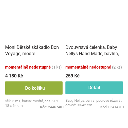
Dvouvrstvá čelenka, Baby
Moni Dětské skákadlo Bon
Nellys Hand Made, bavlna,
Voyage, modré
Korunka STAR - pudrově
růžová, 80/98
momentálně nedostupné
(1 ks)
momentálně nedostupné
(2 ks)
4 180 Kč
259 Kč
Detail
Do košíku
Baby Nellys, barva: pudrově růžová,,
věk: 6 m+, barva: modrá, cca 61 x
obvod: 38-42 cm
18 x 64 cm
Kód:
24467401
Kód:
05414701