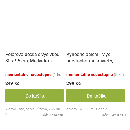
Polárová dečka s vyšívkou
Výhodné balení - Mycí
80 x 95 cm, Medvídek -
prostředek na lahvičky,
růžový
savičky a hračky - 3x 500 ml
momentálně nedostupné
(1 ks)
momentálně nedostupné
(5 ks)
249 Kč
299 Kč
Do košíku
Do košíku
Mamo Tato, barva: růžová, 75 x 90
objem: 3x 500 ml, Bebble
cm.
Kód:
97847801
Kód:
14210901