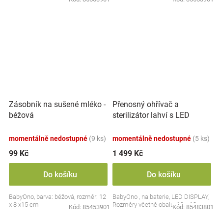
Přenosný ohřívač a
Zásobník na sušené mléko -
sterilizátor lahví s LED
béžová
displejem, bílý
momentálně nedostupné
(9 ks)
momentálně nedostupné
(5 ks)
99 Kč
1 499 Kč
Do košíku
Do košíku
BabyOno, barva: béžová, rozměr: 12
BabyOno , na baterie, LED DISPLAY,
x 8 x15 cm
Rozměry včetně obalu: 19 x 13 cm.
Kód:
85453901
Kód:
85483801