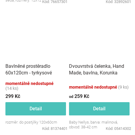
šedá, rozměry: 12x12 cm.
Kód:
76657301
Kód:
32892601
Dvouvrstvá čelenka, Hand
Bavlněné prostěradlo
Made, bavlna, Korunka
60x120cm - tyrkysové
STAR - malinová, 80/98
momentálně nedostupné
momentálně nedostupné
(9 ks)
(14 ks)
299 Kč
259 Kč
od
Detail
Detail
rozměr: do postýlky 120x60cm
Baby Nellys, barva: malinová,
obvod: 38-42 cm
Kód:
81374401
Kód:
05414302