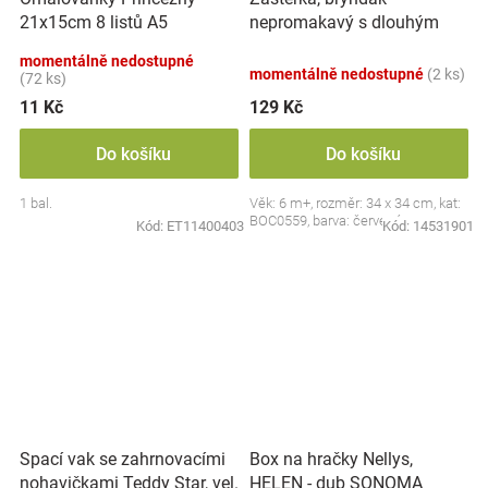
nepromakavý s dlouhým
21x15cm 8 listů A5
rukávem, Jahůdka, červený
momentálně nedostupné
momentálně nedostupné
(2 ks)
(72 ks)
11 Kč
129 Kč
Do košíku
Do košíku
1 bal.
Věk: 6 m+, rozměr: 34 x 34 cm, kat:
BOC0559, barva: červená
Kód:
ET11400403
Kód:
14531901
Spací vak se zahrnovacími
Box na hračky Nellys,
nohavičkami Teddy Star, vel.
HELEN - dub SONOMA