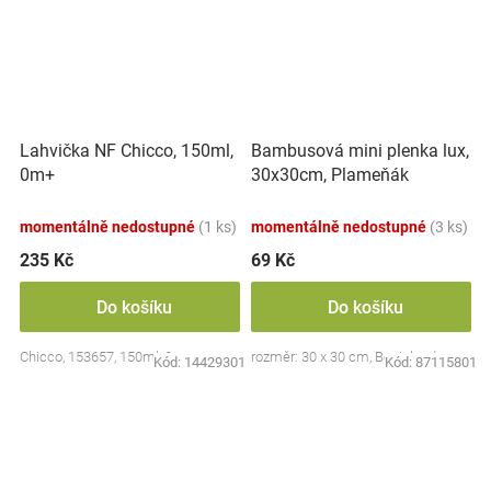
Lahvička NF Chicco, 150ml,
Bambusová mini plenka lux,
0m+
30x30cm, Plameňák
momentálně nedostupné
(1 ks)
momentálně nedostupné
(3 ks)
235 Kč
69 Kč
Do košíku
Do košíku
Chicco, 153657, 150ml, 0m+
rozměr: 30 x 30 cm, Bocioland
Kód:
14429301
Kód:
87115801