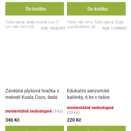
Do košíku
Do košíku
Tulilo, barva: šedá, modrá, cca 17
Tulilo, Věk: 0m+, Tulilo, barva: žlutá,
cm, Věk: 0m+, CE
cca 35x35cm, CE
Kód:
19232701
Kód:
11399001
Závěsná plyšová hračka s
Edukační senzorické
melodií Koala Coco, šedá
balónky, 6 ks v tašce
momentálně nedostupné
momentálně nedostupné
(9 ks)
(20 ks)
346 Kč
220 Kč