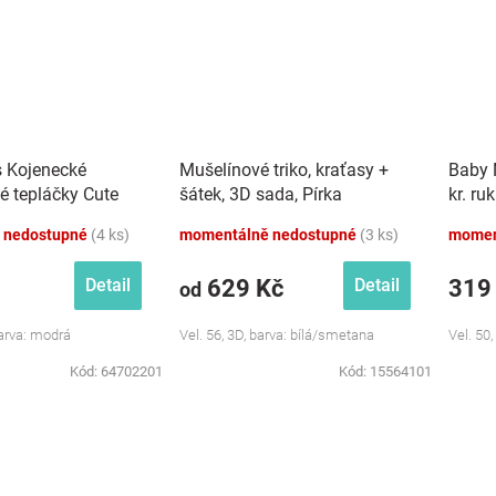
s Kojenecké
Mušelínové triko, kraťasy +
Baby 
é tepláčky Cute
šátek, 3D sada, Pírka
kr. ru
dré
Z&amp;Z, bílá/smetana
růžová
 nedostupné
(4 ks)
momentálně nedostupné
(3 ks)
momen
629 Kč
319
Detail
Detail
od
Barva: modrá
Vel. 56, 3D, barva: bílá/smetana
Vel. 50,
Kód:
64702201
Kód:
15564101