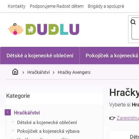
Přejít
Kontakty
Podporujeme Radost dětem
Brigády a spolupráce
Nej
na
obsah
Dětské a kojenecké oblečení
Pokojíček a kojenecká
Domů
Hračkářství
Hračky Avengers
P
Hračk
Kategorie
Přeskočit
o
kategorie
s
Vyberte si
Hr
t
Hračkářství
r
👉
Zaregistru
Dětské a kojenecké oblečení
a
n
Pokojíček a kojenecká výbava
Dět
n