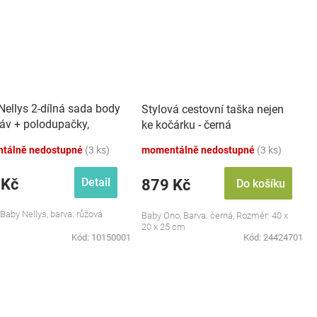
Nellys 2-dílná sada body
Stylová cestovní taška nejen
káv + polodupačky,
ke kočárku - černá
 - Baby Little Star
tálně nedostupné
(3 ks)
momentálně nedostupné
(3 ks)
 Kč
Detail
879 Kč
Do košíku
 Baby Nellys, barva: růžová
Baby Ono, Barva: černá, Rozměr: 40 x
20 x 25 cm
Kód:
10150001
Kód:
24424701