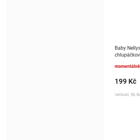
Baby Nelly
chlupáčkov
Bunny - mo
momentálně
199 Kč
Velikost: 56, 