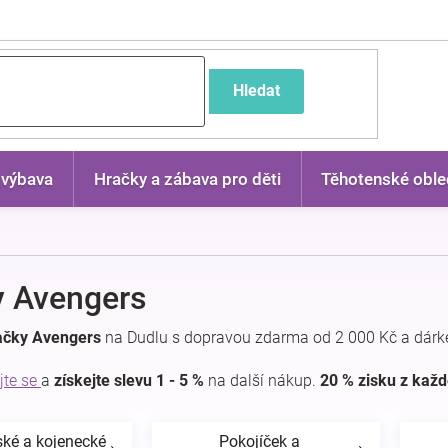
častější dotazy
Hledat
 výbava
Hračky a zábava pro děti
Těhotenské oble
y Avengers
ačky Avengers
na Dudlu s dopravou zdarma od 2 000 Kč a dárk
jte se
a
získejte slevu 1 - 5 %
na další nákup.
20 % zisku z kaž
ské a kojenecké
Pokojíček a