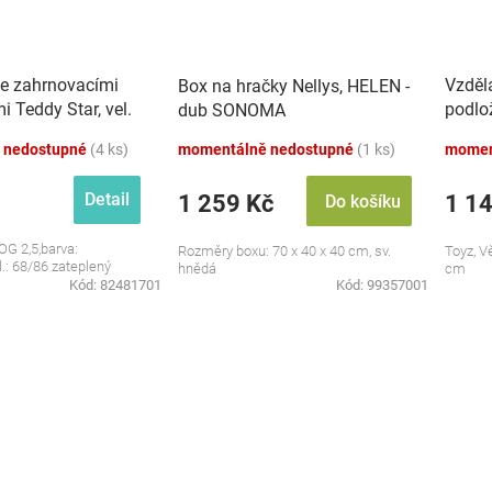
se zahrnovacími
Vzděl
Box na hračky Nellys, HELEN -
 Teddy Star, vel.
podlo
dub SONOMA
zvuky,
 nedostupné
(4 ks)
momentálně nedostupné
(1 ks)
momen
Detail
1 259 Kč
1 1
Do košíku
OG 2,5,barva:
Rozměry boxu: 70 x 40 x 40 cm, sv.
Toyz, V
l.: 68/86 zateplený
hnědá
cm
Kód:
82481701
Kód:
99357001