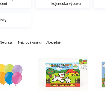
ečení
kojenecká výbava
inky
Nejdražší
Nejprodávanější
Abecedně