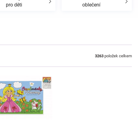
pro děti
oblečení
3263
položek celkem