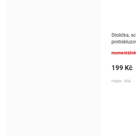
Stolička, s
protiskluzo
- bílá
momentálně
199 Kč
Hippo - bílá