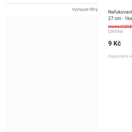
k
t
Vymazat filtry
Nafukovací
ů
27 cm - 1ks
momentálně
(263 ks)
9 Kč
Doporučený vě