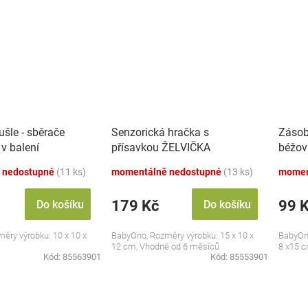
šle - sběrače
Senzorická hračka s
Zásob
 v balení
přísavkou ŽELVIČKA
béžov
 nedostupné
(11 ks)
momentálně nedostupné
(13 ks)
momen
179 Kč
99 
Do košíku
Do košíku
ěry výrobku: 10 x 10 x
BabyOno, Rozměry výrobku: 15 x 10 x
BabyOno
12 cm, Vhodné od 6 měsíců
8 x15 
Kód:
85563901
Kód:
85553901