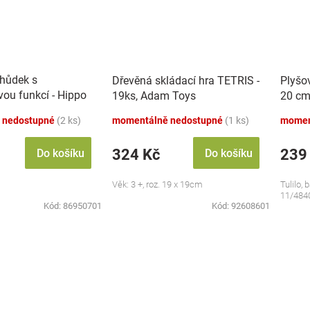
chůdek s
Dřevěná skládací hra TETRIS -
Plyšo
vou funkcí - Hippo
19ks, Adam Toys
20 cm
 nedostupné
(2 ks)
momentálně nedostupné
(1 ks)
momen
324 Kč
239
Do košíku
Do košíku
Věk: 3 +, roz. 19 x 19cm
Tulilo, 
11/484
Kód:
86950701
Kód:
92608601