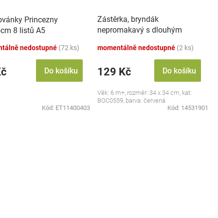
Zástěrka, bryndák
vánky Princezny
nepromakavý s dlouhým
cm 8 listů A5
rukávem, Jahůdka, červený
tálně nedostupné
(72 ks)
momentálně nedostupné
(2 ks)
Kč
129 Kč
Do košíku
Do košíku
Věk: 6 m+, rozměr: 34 x 34 cm, kat:
BOC0559, barva: červená
Kód:
ET11400403
Kód:
14531901