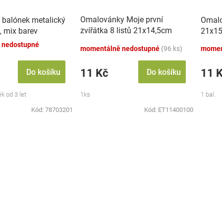
Omalovánky Moje první
 balónek metalický
Omalo
zvířátka 8 listů 21x14,5cm
, mix barev
21x15
MPZ
 nedostupné
momentálně nedostupné
(96 ks)
momen
11 Kč
11 
Do košíku
Do košíku
k od 3 let
1ks
1 bal.
Kód:
78703201
Kód:
ET11400100