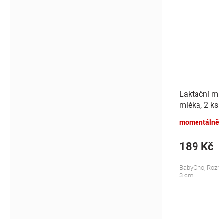
Laktační mu
mléka, 2 ks
momentálně
189 Kč
BabyOno, Rozm
3 cm