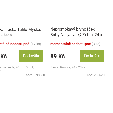
Nepromokavý bryndáček
vá hračka Tulilo Myška,
Baby Nellys velký Zebra, 24 x
 - šedá
23 cm - růžová
tálně nedostupné
(17 ks)
momentálně nedostupné
(3 ks)
 Kč
89 Kč
Do košíku
Do košíku
barva: šedá, 20 cm, 0 m+,
Barva: Růžová, 24 x 23 cm
0
Kód:
85989801
Kód:
23652601