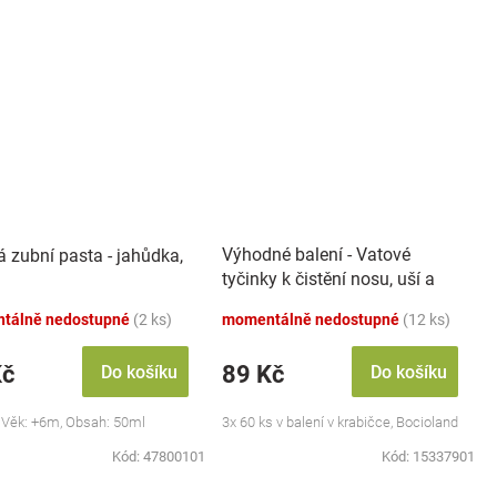
Výhodné balení - Vatové
á zubní pasta - jahůdka,
tyčinky k čistění nosu, uší a
pupíku, 3x 60 ks
tálně nedostupné
(2 ks)
momentálně nedostupné
(12 ks)
Kč
89 Kč
Do košíku
Do košíku
 Věk: +6m, Obsah: 50ml
3x 60 ks v balení v krabičce, Bocioland
Kód:
47800101
Kód:
15337901