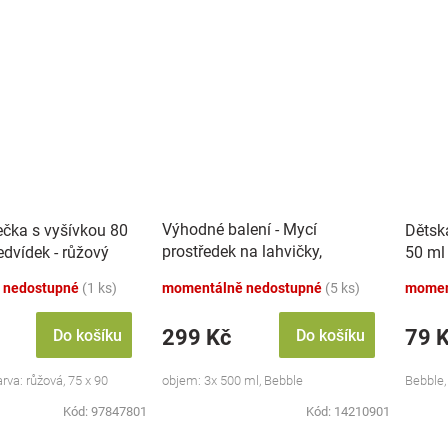
Výhodné balení - Mycí
ečka s vyšívkou 80
Dětsk
prostředek na lahvičky,
dvídek - růžový
50 ml
savičky a hračky - 3x 500 ml
 nedostupné
(1 ks)
momentálně nedostupné
(5 ks)
momen
299 Kč
79 
Do košíku
Do košíku
va: růžová, 75 x 90
objem: 3x 500 ml, Bebble
Bebble,
Kód:
97847801
Kód:
14210901