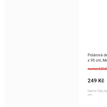
Polárová d
x 95 cm, Me
momentálně
249 Kč
Mamo Tato, bar
cm.