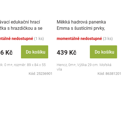
ávací edukační hrací
Měkká hadrová panenka
žka s hrazdičkou a se
Emma s šustícími prvky,
 Safari
modrá
tálně nedostupné
(1 ks)
momentálně nedostupné
(3 ks)
46 Kč
439 Kč
Do košíku
Do košíku
ěk: 0 m+, rozměr: 89 x 84 x 55
Hencz, 0m+, Výška 29 cm. Mořská
víla
Kód:
25236901
Kód:
86381201