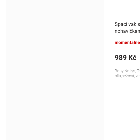
Spací vak 
nohavičkami
S, 68/86
momentálně
989 Kč
Baby Nellys, T
bílá,béžová, ve