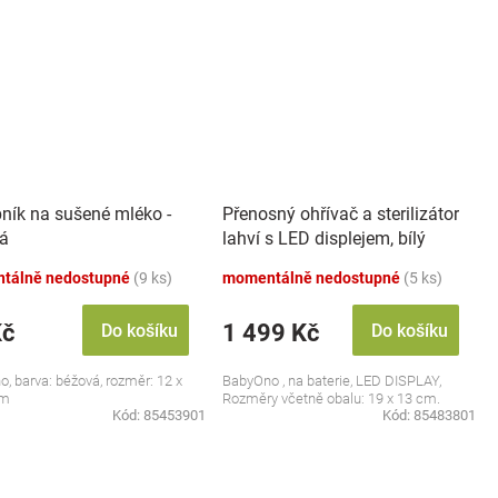
ník na sušené mléko -
Přenosný ohřívač a sterilizátor
á
lahví s LED displejem, bílý
tálně nedostupné
(9 ks)
momentálně nedostupné
(5 ks)
Kč
1 499 Kč
Do košíku
Do košíku
, barva: béžová, rozměr: 12 x
BabyOno , na baterie, LED DISPLAY,
cm
Rozměry včetně obalu: 19 x 13 cm.
Kód:
85453901
Kód:
85483801