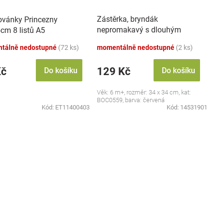
Zástěrka, bryndák
vánky Princezny
nepromakavý s dlouhým
cm 8 listů A5
rukávem, Jahůdka, červený
tálně nedostupné
(72 ks)
momentálně nedostupné
(2 ks)
Kč
129 Kč
Do košíku
Do košíku
Věk: 6 m+, rozměr: 34 x 34 cm, kat:
BOC0559, barva: červená
Kód:
ET11400403
Kód:
14531901