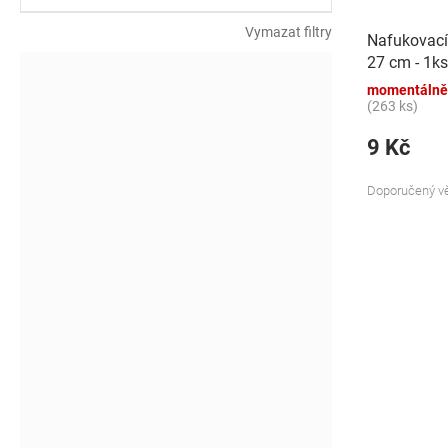
k
t
Vymazat filtry
Nafukovací
ů
27 cm - 1ks
momentálně
(263 ks)
9 Kč
Doporučený vě