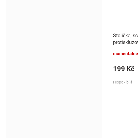
Stolička, s
protiskluzo
- bílá
momentálně
199 Kč
Hippo - bílá