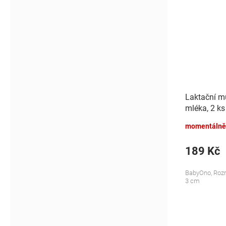
Laktační mu
mléka, 2 ks
momentálně
189 Kč
BabyOno, Rozm
3 cm