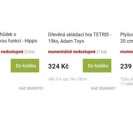
chůdek s
Dřevěná skládací hra TETRIS -
Plyšo
vou funkcí - Hippo
19ks, Adam Toys
20 cm
 nedostupné
(2 ks)
momentálně nedostupné
(1 ks)
momen
324 Kč
239
Do košíku
Do košíku
Věk: 3 +, roz. 19 x 19cm
Tulilo, 
11/484
Kód:
86950701
Kód:
92608601