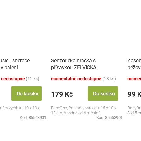
šle - sběrače
Senzorická hračka s
Zásob
 v balení
přísavkou ŽELVIČKA
béžov
 nedostupné
(11 ks)
momentálně nedostupné
(13 ks)
momen
179 Kč
99 
Do košíku
Do košíku
ěry výrobku: 10 x 10 x
BabyOno, Rozměry výrobku: 15 x 10 x
BabyOno
12 cm, Vhodné od 6 měsíců
8 x15 
Kód:
85563901
Kód:
85553901