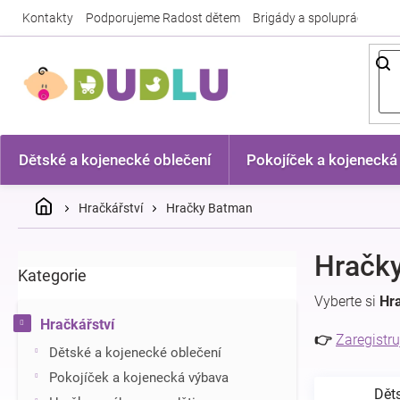
Přejít
Kontakty
Podporujeme Radost dětem
Brigády a spolupráce
Nej
na
obsah
Dětské a kojenecké oblečení
Pokojíček a kojenecká
Domů
Hračkářství
Hračky Batman
P
Hračk
Kategorie
Přeskočit
o
kategorie
s
Vyberte si
Hr
t
Hračkářství
r
👉
Zaregistru
Dětské a kojenecké oblečení
a
n
Pokojíček a kojenecká výbava
Dět
n