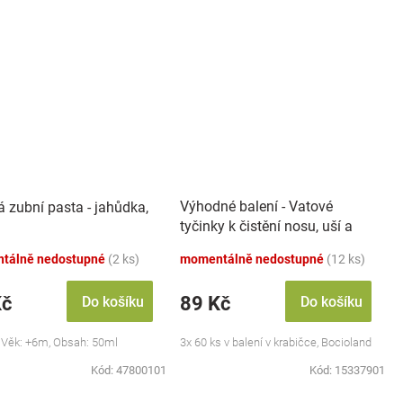
Výhodné balení - Vatové
á zubní pasta - jahůdka,
tyčinky k čistění nosu, uší a
pupíku, 3x 60 ks
tálně nedostupné
(2 ks)
momentálně nedostupné
(12 ks)
Kč
89 Kč
Do košíku
Do košíku
 Věk: +6m, Obsah: 50ml
3x 60 ks v balení v krabičce, Bocioland
Kód:
47800101
Kód:
15337901