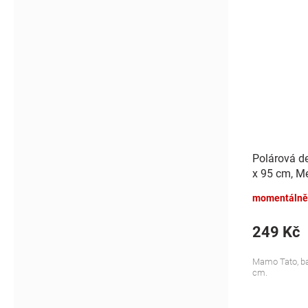
Polárová d
x 95 cm, Me
momentálně
249 Kč
Mamo Tato, bar
cm.