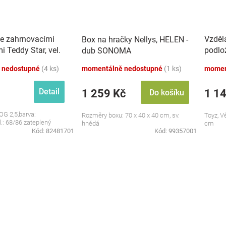
se zahrnovacími
Vzděl
Box na hračky Nellys, HELEN -
 Teddy Star, vel.
podlo
dub SONOMA
zvuky,
 nedostupné
(4 ks)
momentálně nedostupné
(1 ks)
momen
Detail
1 259 Kč
1 1
Do košíku
OG 2,5,barva:
Rozměry boxu: 70 x 40 x 40 cm, sv.
Toyz, V
l.: 68/86 zateplený
hnědá
cm
Kód:
82481701
Kód:
99357001