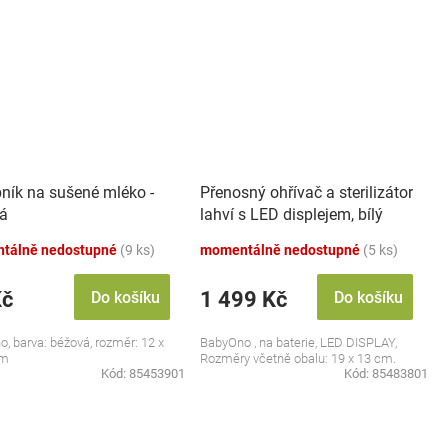
ník na sušené mléko -
Přenosný ohřívač a sterilizátor
á
lahví s LED displejem, bílý
tálně nedostupné
(9 ks)
momentálně nedostupné
(5 ks)
Kč
1 499 Kč
Do košíku
Do košíku
, barva: béžová, rozměr: 12 x
BabyOno , na baterie, LED DISPLAY,
cm
Rozměry včetně obalu: 19 x 13 cm.
Kód:
85453901
Kód:
85483801