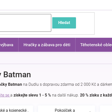
častější dotazy
Hledat
 výbava
Hračky a zábava pro děti
Těhotenské oble
y Batman
ačky Batman
na Dudlu s dopravou zdarma od 2 000 Kč a dárkem
jte se
a
získejte slevu 1 - 5 %
na další nákup.
20 % zisku z kaž
ské a kojenecké
Pokojíček a