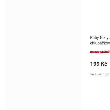
Baby Nelly
chlupáčkov
Bunny - mo
momentálně
199 Kč
Velikost: 56, 