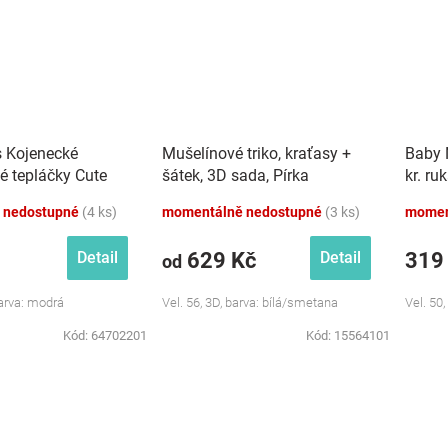
s Kojenecké
Mušelínové triko, kraťasy +
Baby 
é tepláčky Cute
šátek, 3D sada, Pírka
kr. ru
dré
Z&amp;Z, bílá/smetana
růžová
 nedostupné
(4 ks)
momentálně nedostupné
(3 ks)
momen
629 Kč
319
Detail
Detail
od
Barva: modrá
Vel. 56, 3D, barva: bílá/smetana
Vel. 50,
Kód:
64702201
Kód:
15564101