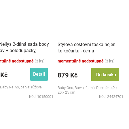
Nellys 2-dílná sada body
Stylová cestovní taška nejen
káv + polodupačky,
ke kočárku - černá
 - Baby Little Star
tálně nedostupné
(3 ks)
momentálně nedostupné
(3 ks)
 Kč
Detail
879 Kč
Do košíku
 Baby Nellys, barva: růžová
Baby Ono, Barva: černá, Rozměr: 40 x
20 x 25 cm
Kód:
10150001
Kód:
24424701