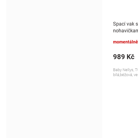
Spací vak 
nohavičkami
S, 68/86
momentálně
989 Kč
Baby Nellys, T
bílá,béžová, ve