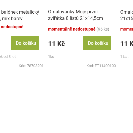
Omalovánky Moje první
 balónek metalický
Omalo
zvířátka 8 listů 21x14,5cm
, mix barev
21x15
MPZ
 nedostupné
momentálně nedostupné
(96 ks)
momen
11 Kč
11 
Do košíku
Do košíku
k od 3 let
1ks
1 bal.
Kód:
78703201
Kód:
ET11400100