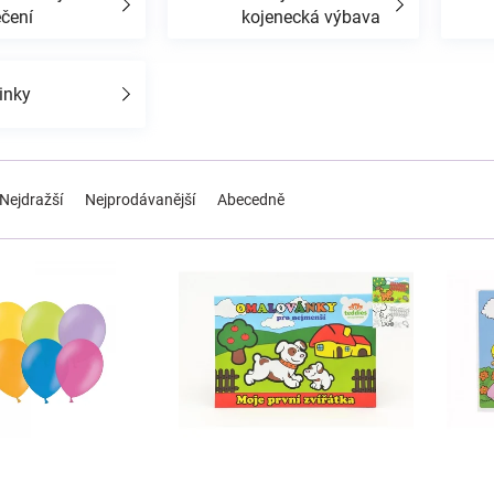
ečení
kojenecká výbava
inky
Nejdražší
Nejprodávanější
Abecedně