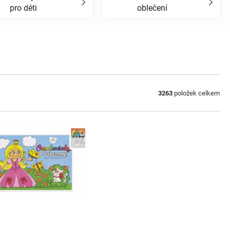
pro děti
oblečení
3263
položek celkem