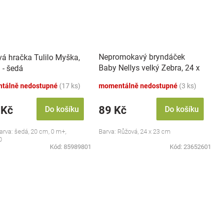
Nepromokavý bryndáček
vá hračka Tulilo Myška,
Baby Nellys velký Zebra, 24 x
 - šedá
23 cm - růžová
tálně nedostupné
(17 ks)
momentálně nedostupné
(3 ks)
 Kč
89 Kč
Do košíku
Do košíku
barva: šedá, 20 cm, 0 m+,
Barva: Růžová, 24 x 23 cm
0
Kód:
85989801
Kód:
23652601