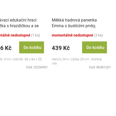
ávací edukační hrací
Měkká hadrová panenka
žka s hrazdičkou a se
Emma s šustícími prvky,
 Safari
modrá
tálně nedostupné
(1 ks)
momentálně nedostupné
(3 ks)
46 Kč
439 Kč
Do košíku
Do košíku
ěk: 0 m+, rozměr: 89 x 84 x 55
Hencz, 0m+, Výška 29 cm. Mořská
víla
Kód:
25236901
Kód:
86381201