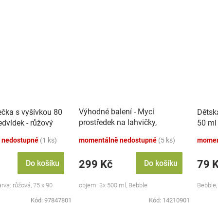
Výhodné balení - Mycí
ečka s vyšívkou 80
Dětsk
prostředek na lahvičky,
dvídek - růžový
50 ml
savičky a hračky - 3x 500 ml
 nedostupné
(1 ks)
momentálně nedostupné
(5 ks)
momen
299 Kč
79 
Do košíku
Do košíku
va: růžová, 75 x 90
objem: 3x 500 ml, Bebble
Bebble,
Kód:
97847801
Kód:
14210901