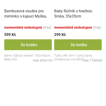
Bambusová osuška pro
Baby Ručník s hračkou
miminko s kapucí Myška,
Srnka, 35x35cm
100x100cm - růžová
momentálně nedostupné
(4 ks)
momentálně nedostupné
(5 ks)
599 Kč
299 Kč
Do košíku
Do košíku
barva: růžová, velikost: 100x100cm,
Tulilo, Věk: 0m+, Tulilo, barva:
Baby Ono
smetanová, cca 35x35cm, CE
Kód:
47021701
Kód:
11399301