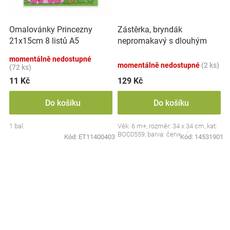
Zástěrka, bryndák
Omalovánky Princezny
nepromakavý s dlouhým
21x15cm 8 listů A5
rukávem, Jahůdka, červený
momentálně nedostupné
momentálně nedostupné
(2 ks)
(72 ks)
11 Kč
129 Kč
Do košíku
Do košíku
1 bal.
Věk: 6 m+, rozměr: 34 x 34 cm, kat:
BOC0559, barva: červená
Kód:
ET11400403
Kód:
14531901