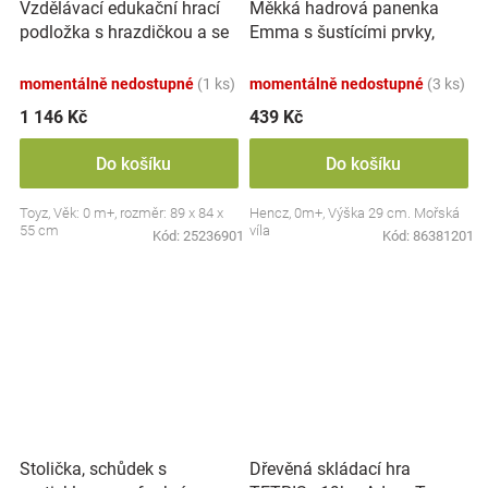
Vzdělávací edukační hrací
Měkká hadrová panenka
podložka s hrazdičkou a se
Emma s šustícími prvky,
zvuky, Safari
modrá
momentálně nedostupné
(1 ks)
momentálně nedostupné
(3 ks)
1 146 Kč
439 Kč
Do košíku
Do košíku
Toyz, Věk: 0 m+, rozměr: 89 x 84 x
Hencz, 0m+, Výška 29 cm. Mořská
55 cm
víla
Kód:
25236901
Kód:
86381201
Stolička, schůdek s
Dřevěná skládací hra