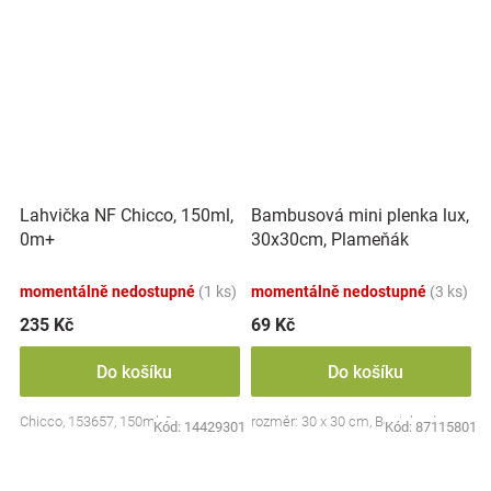
Lahvička NF Chicco, 150ml,
Bambusová mini plenka lux,
0m+
30x30cm, Plameňák
momentálně nedostupné
(1 ks)
momentálně nedostupné
(3 ks)
235 Kč
69 Kč
Do košíku
Do košíku
Chicco, 153657, 150ml, 0m+
rozměr: 30 x 30 cm, Bocioland
Kód:
14429301
Kód:
87115801