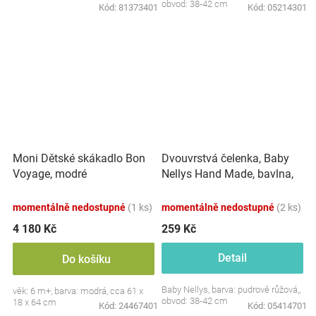
obvod: 38-42 cm
Kód:
81373401
Kód:
05214301
Dvouvrstvá čelenka, Baby
Moni Dětské skákadlo Bon
Nellys Hand Made, bavlna,
Voyage, modré
Korunka STAR - pudrově
růžová, 80/98
momentálně nedostupné
(1 ks)
momentálně nedostupné
(2 ks)
4 180 Kč
259 Kč
Detail
Do košíku
Baby Nellys, barva: pudrově růžová,,
věk: 6 m+, barva: modrá, cca 61 x
obvod: 38-42 cm
18 x 64 cm
Kód:
24467401
Kód:
05414701