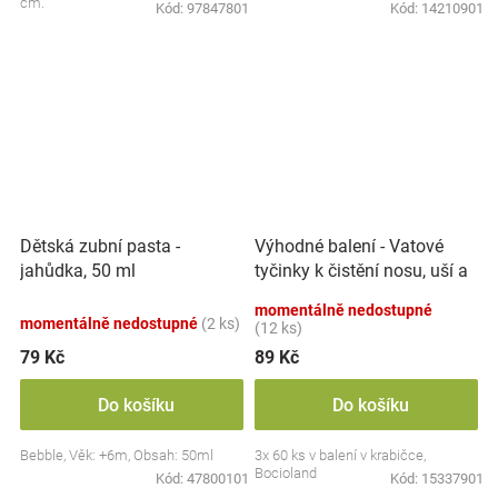
cm.
Kód:
97847801
Kód:
14210901
Výhodné balení - Vatové
Dětská zubní pasta -
tyčinky k čistění nosu, uší a
jahůdka, 50 ml
pupíku, 3x 60 ks
momentálně nedostupné
momentálně nedostupné
(2 ks)
(12 ks)
79 Kč
89 Kč
Do košíku
Do košíku
Bebble, Věk: +6m, Obsah: 50ml
3x 60 ks v balení v krabičce,
Bocioland
Kód:
47800101
Kód:
15337901