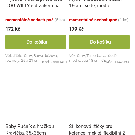
DOG WILLY s držákem na
18cm - šedé, modré
dudlík BabyOno, béžový
momentálně nedostupné
(5 ks)
momentálně nedostupné
(1 ks)
172 Kč
179 Kč
Do košíku
Do košíku
Věk dítěte: 0m+, Barva: béžová,
Věk: 0m+, Tulilo, barva: šedé,
rozměry: 26 x 21 cm
modré, cca 18 cm, CE
Kód:
76651401
Kód:
11420801
Silikonové lžičky pro
Baby Ručník s hračkou
kojence, měkké, flexibilní 2
Kravička, 35x35cm