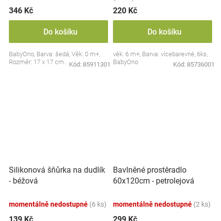
346 Kč
220 Kč
Do košíku
Do košíku
BabyOno, Barva: šedá, Věk: 0 m+,
věk: 6 m+, Barva: vícebarevné, 6ks,
Rozměr: 17 x 17 cm.
BabyOno
Kód:
85911301
Kód:
85736001
Silikonová šňůrka na dudlík
Bavlněné prostěradlo
- béžová
60x120cm - petrolejová
momentálně nedostupné
(6 ks)
momentálně nedostupné
(2 ks)
139 Kč
299 Kč