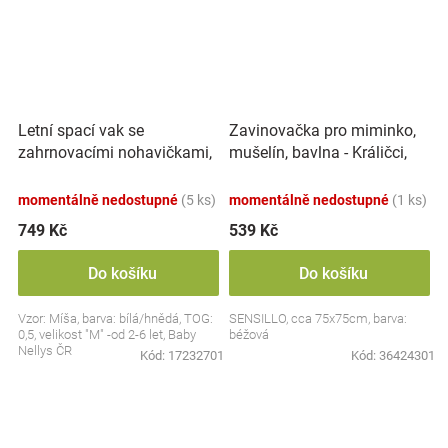
Letní spací vak se
Zavinovačka pro miminko,
zahrnovacími nohavičkami,
mušelín, bavlna - Králičci,
bavlna, Míša - bílý s
béžová
potiskem, M
momentálně nedostupné
(5 ks)
momentálně nedostupné
(1 ks)
749 Kč
539 Kč
Do košíku
Do košíku
Vzor: Míša, barva: bílá/hnědá, TOG:
SENSILLO, cca 75x75cm, barva:
0,5, velikost "M" -od 2-6 let, Baby
béžová
Nellys ČR
Kód:
17232701
Kód:
36424301