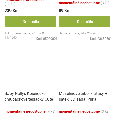
momentálně nedostupné
(3 ks)
(17 ks)
239 Kč
89 Kč
Do košíku
Do košíku
Tulilo, barva: šedá, 20 cm, 0 m+,
Barva: Růžová, 24 x 23 cm
11/4840
Kód:
85989801
Kód:
23652601
Baby Nellys Kojenecké
Mušelínové triko, kraťasy +
chlupáčkové tepláčky Cute
šátek, 3D sada, Pírka
Bunny - modré
Z&amp;Z, bílá/smetana
momentálně nedostupné
(4 ks)
momentálně nedostupné
(3 ks)