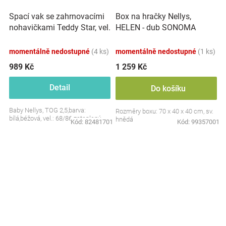
Spací vak se zahrnovacími
Box na hračky Nellys,
nohavičkami Teddy Star, vel.
HELEN - dub SONOMA
S, 68/86
momentálně nedostupné
(4 ks)
momentálně nedostupné
(1 ks)
989 Kč
1 259 Kč
Detail
Do košíku
Baby Nellys, TOG 2,5,barva:
Rozměry boxu: 70 x 40 x 40 cm, sv.
bílá,béžová, vel.: 68/86 zateplený
hnědá
Kód:
82481701
Kód:
99357001