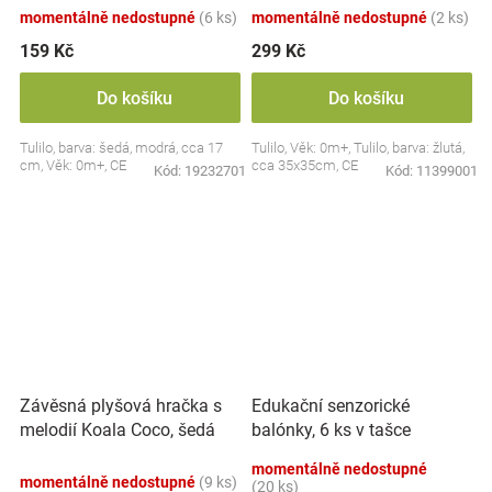
momentálně nedostupné
(6 ks)
momentálně nedostupné
(2 ks)
159 Kč
299 Kč
Do košíku
Do košíku
Tulilo, barva: šedá, modrá, cca 17
Tulilo, Věk: 0m+, Tulilo, barva: žlutá,
cm, Věk: 0m+, CE
cca 35x35cm, CE
Kód:
19232701
Kód:
11399001
Závěsná plyšová hračka s
Edukační senzorické
melodií Koala Coco, šedá
balónky, 6 ks v tašce
momentálně nedostupné
momentálně nedostupné
(9 ks)
(20 ks)