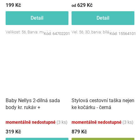
199 Kč
629 Kč
od
Detail
Detail
Velikost: 56, Barva: modrá
Vel. 56, 3D, barva: bílá/smetana
Kód:
64702201
Kód:
15564101
Baby Nellys 2-dílná sada
Stylová cestovní taška nejen
body kr. rukáv +
ke kočárku - černá
polodupačky, růžová - Baby
Little Star
momentálně nedostupné
(3 ks)
momentálně nedostupné
(3 ks)
319 Kč
879 Kč