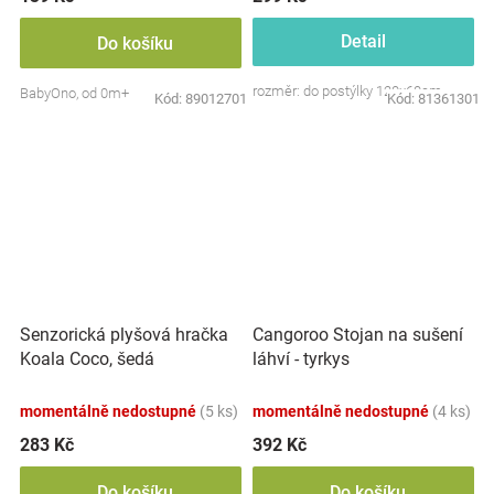
Detail
Do košíku
rozměr: do postýlky 120x60cm
BabyOno, od 0m+
Kód:
89012701
Kód:
81361301
Senzorická plyšová hračka
Cangoroo Stojan na sušení
Koala Coco, šedá
láhví - tyrkys
momentálně nedostupné
(5 ks)
momentálně nedostupné
(4 ks)
283 Kč
392 Kč
Do košíku
Do košíku