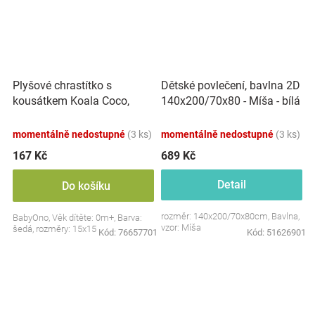
Plyšové chrastítko s
Dětské povlečení, bavlna 2D
kousátkem Koala Coco,
140x200/70x80 - Míša - bílá
šedá
s potiskem
momentálně nedostupné
(3 ks)
momentálně nedostupné
(3 ks)
167 Kč
689 Kč
Detail
Do košíku
rozměr: 140x200/70x80cm, Bavlna,
BabyOno, Věk dítěte: 0m+, Barva:
vzor: Míša
šedá, rozměry: 15x15 cm.
Kód:
76657701
Kód:
51626901