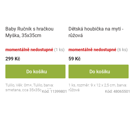
Baby Ručník s hračkou
Dětská houbička na mytí -
Myška, 35x35cm
růžová
momentálně nedostupné
(1 ks)
momentálně nedostupné
(6 ks)
299 Kč
59 Kč
Do košíku
Do košíku
Tulilo, Věk: 0m+, Tulilo, barva:
1 ks, rozměr: 9 x 12 x 2,5 cm, barva:
smetana, cca 35x35cm, CE
růžová
Kód:
11399801
Kód:
48065501