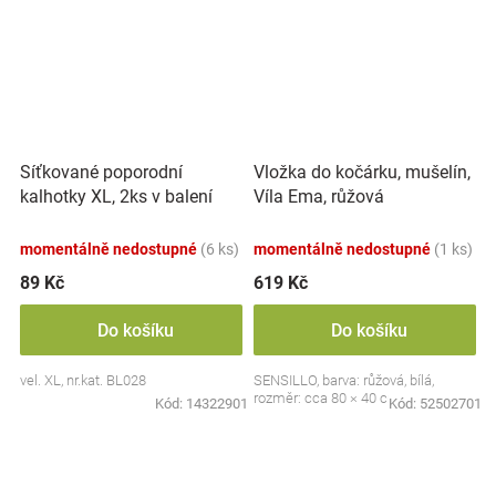
Síťkované poporodní
Vložka do kočárku, mušelín,
kalhotky XL, 2ks v balení
Víla Ema, růžová
momentálně nedostupné
(6 ks)
momentálně nedostupné
(1 ks)
89 Kč
619 Kč
Do košíku
Do košíku
vel. XL, nr.kat. BL028
SENSILLO, barva: růžová, bílá,
rozměr: cca 80 × 40 cm
Kód:
14322901
Kód:
52502701