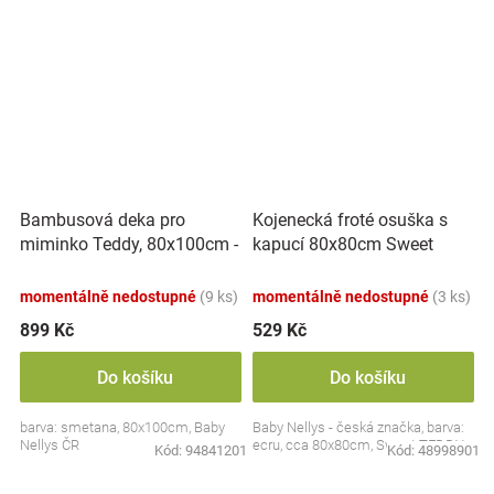
Bambusová deka pro
Kojenecká froté osuška s
miminko Teddy, 80x100cm -
kapucí 80x80cm Sweet
ecru. smetanová
dreams by TEDDY - ecru
momentálně nedostupné
(9 ks)
momentálně nedostupné
(3 ks)
899 Kč
529 Kč
Do košíku
Do košíku
barva: smetana, 80x100cm, Baby
Baby Nellys - česká značka, barva:
Nellys ČR
ecru, cca 80x80cm, Sweet TEDDY
Kód:
94841201
Kód:
48998901