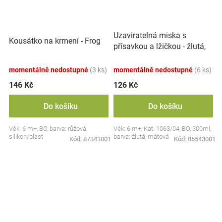
Uzaviratelná miska s
Kousátko na krmení - Frog
přísavkou a lžičkou - žlutá,
mátová
momentálně nedostupné
(3 ks)
momentálně nedostupné
(6 ks)
146 Kč
126 Kč
Do košíku
Do košíku
Věk: 6 m+, BO, barva: růžová,
Věk: 6 m+, Kat. 1063/04, BO, 300ml,
silikon/plast
barva: žlutá, mátová
Kód:
87343001
Kód:
85543001