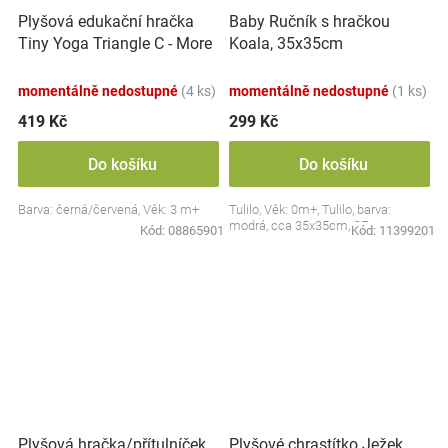
Plyšová edukační hračka
Baby Ručník s hračkou
Tiny Yoga Triangle C - More
Koala, 35x35cm
Collection - černá/červená,
BabyOno
momentálně nedostupné
(4 ks)
momentálně nedostupné
(1 ks)
419 Kč
299 Kč
Do košíku
Do košíku
Barva: černá/červená, Věk: 3 m+
Tulilo, Věk: 0m+, Tulilo, barva:
modrá, cca 35x35cm, CE
Kód:
08865901
Kód:
11399201
Plyšová hračka/přítulníček
Plyšové chrastítko Ježek,