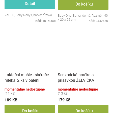
Detail
Do košíku
Vel. 50, Baby Nellys, barva: růžová
Baby Ono, Barva: černá, Rozměr: 40
x 20 x 25 cm
Kód:
10150001
Kód:
24424701
Laktační mušle - sběrače
Senzorická hračka s
mléka, 2 ks v balení
přísavkou ŽELVIČKA
momentálně nedostupné
momentálně nedostupné
(11 ks)
(13 ks)
189 Kč
179 Kč
Do košíku
Do košíku