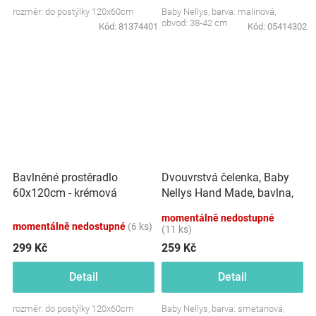
rozměr: do postýlky 120x60cm
Baby Nellys, barva: malinová,
obvod: 38-42 cm
Kód:
81374401
Kód:
05414302
Dvouvrstvá čelenka, Baby
Bavlněné prostěradlo
Nellys Hand Made, bavlna,
60x120cm - krémová
Korunka STAR - smetanová,
momentálně nedostupné
80/98
momentálně nedostupné
(6 ks)
(11 ks)
299 Kč
259 Kč
Detail
Detail
rozměr: do postýlky 120x60cm
Baby Nellys, barva: smetanová,