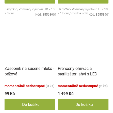
BabyOno, Rozměry výrobku: 10 x 10
BabyOno, Rozměry výrobku: 15 x 10
x 3 cm
x 12 cm, Vhodné od 6 měsíců
Kód:
85563901
Kód:
85553901
Přenosný ohřívač a
Zásobník na sušené mléko -
sterilizátor lahví s LED
béžová
displejem, bílý
momentálně nedostupné
(9 ks)
momentálně nedostupné
(5 ks)
99 Kč
1 499 Kč
Do košíku
Do košíku