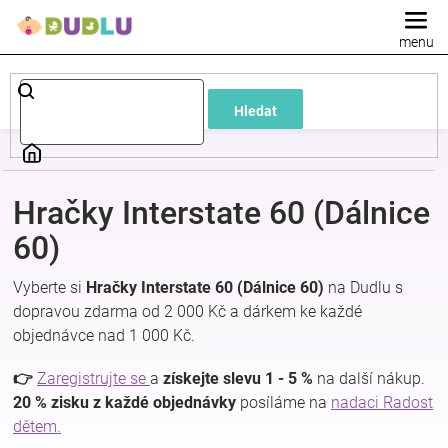
Přejít
na
obsah
Dětské
Hledat
a
kojenecké
Hračky Interstate 60 (Dálnice
oblečení
60)
Vyberte si
Hračky Interstate 60 (Dálnice 60)
na Dudlu s
Pokojíček
dopravou zdarma od 2 000 Kč a dárkem ke každé
objednávce nad 1 000 Kč.
a
👉
Zaregistrujte se
a
získejte slevu 1 - 5 %
na další nákup.
kojenecká
20 % zisku z každé objednávky
posíláme na
nadaci Radost
dětem.
výbava