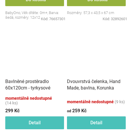
BabyOno, Věk dítěte: 0m+, Barva:
Rozměry: 57,3 x 43,5 x 67 cm
šedá, rozměry: 12x12 cm.
Kód:
76657301
Kód:
32892601
Dvouvrstvá čelenka, Hand
Bavlněné prostěradlo
Made, bavlna, Korunka
60x120cm - tyrkysové
STAR - malinová, 80/98
momentálně nedostupné
momentálně nedostupné
(9 ks)
(14 ks)
299 Kč
259 Kč
od
Detail
Detail