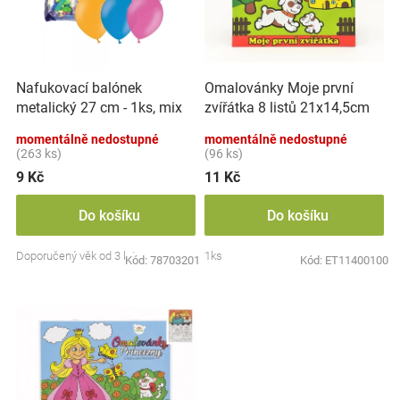
s
u
Značky
p
k
r
t
Blog
o
ů
Nafukovací balónek
Omalovánky Moje první
d
metalický 27 cm - 1ks, mix
zvířátka 8 listů 21x14,5cm
Hračkářství
u
barev
MPZ
k
momentálně nedostupné
momentálně nedostupné
t
(263 ks)
(96 ks)
Přihlášení
ů
9 Kč
11 Kč
Do košíku
Do košíku
Doporučený věk od 3 let
1ks
Kód:
78703201
Kód:
ET11400100