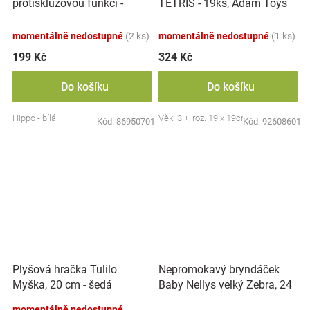
protiskluzovou funkcí -
TETRIS - 19ks, Adam Toys
Hippo - bílá
momentálně nedostupné
(2 ks)
momentálně nedostupné
(1 ks)
199 Kč
324 Kč
Do košíku
Do košíku
Hippo - bílá
Věk: 3 +, roz. 19 x 19cm
Kód:
86950701
Kód:
92608601
Nepromokavý bryndáček
Plyšová hračka Tulilo
Baby Nellys velký Zebra, 24
Myška, 20 cm - šedá
x 23 cm - růžová
momentálně nedostupné