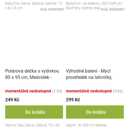
BabyOno, barva: béžová, rozměr: 12
BabyOno , na baterie, LED DISPLAY,
x 8 x15 cm
Rozměry včetně obalu: 19 x 13 cm.
Kód:
85453901
Kód:
85483801
Polárová dečka s vyšívkou
Výhodné balení - Mycí
80 x 95 cm, Medvídek -
prostředek na lahvičky,
růžový
savičky a hračky - 3x 500 ml
momentálně nedostupné
(1 ks)
momentálně nedostupné
(5 ks)
249 Kč
299 Kč
Do košíku
Do košíku
Mamo Tato, barva: růžová, 75 x 90
objem: 3x 500 ml, Bebble