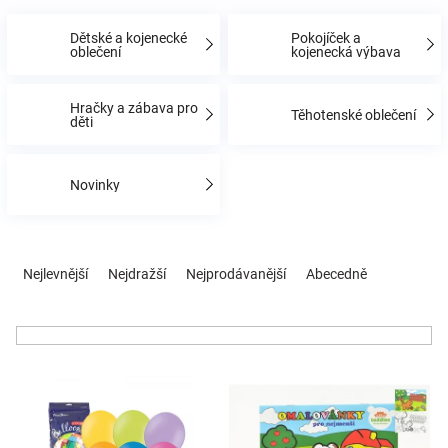
Dětské a kojenecké
Pokojíček a
Hračky
oblečení
kojenecká výbava
a
Hračky a zábava pro
Těhotenské oblečení
děti
zábava
Novinky
pro
Ř
děti
a
Nejlevnější
Nejdražší
Nejprodávanější
Abecedně
z
Těhotenské
e
n
í
oblečení
V
p
ý
r
Novinky
p
o
i
d