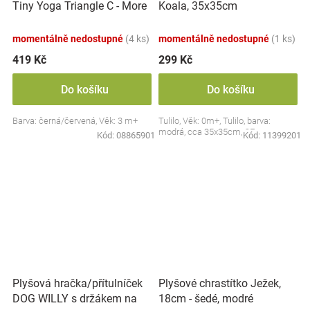
Tiny Yoga Triangle C - More
Koala, 35x35cm
Collection - černá/červená,
BabyOno
momentálně nedostupné
(4 ks)
momentálně nedostupné
(1 ks)
419 Kč
299 Kč
Do košíku
Do košíku
Barva: černá/červená, Věk: 3 m+
Tulilo, Věk: 0m+, Tulilo, barva:
modrá, cca 35x35cm, CE
Kód:
08865901
Kód:
11399201
Plyšová hračka/přítulníček
Plyšové chrastítko Ježek,
DOG WILLY s držákem na
18cm - šedé, modré