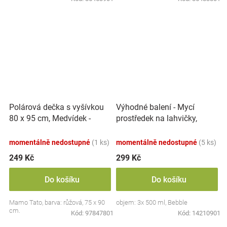
Polárová dečka s vyšívkou
Výhodné balení - Mycí
80 x 95 cm, Medvídek -
prostředek na lahvičky,
růžový
savičky a hračky - 3x 500 ml
momentálně nedostupné
(1 ks)
momentálně nedostupné
(5 ks)
249 Kč
299 Kč
Do košíku
Do košíku
Mamo Tato, barva: růžová, 75 x 90
objem: 3x 500 ml, Bebble
cm.
Kód:
97847801
Kód:
14210901