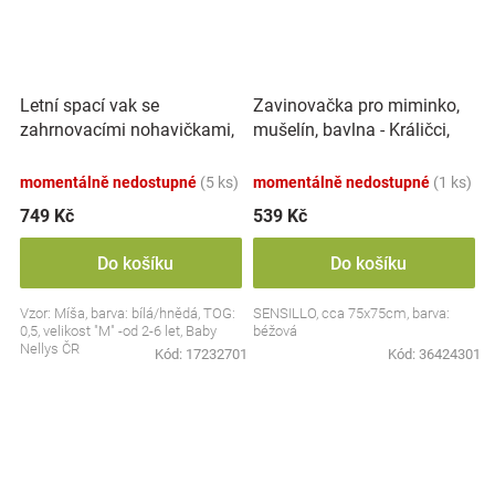
Letní spací vak se
Zavinovačka pro miminko,
zahrnovacími nohavičkami,
mušelín, bavlna - Králičci,
bavlna, Míša - bílý s
béžová
potiskem, M
momentálně nedostupné
(5 ks)
momentálně nedostupné
(1 ks)
749 Kč
539 Kč
Do košíku
Do košíku
Vzor: Míša, barva: bílá/hnědá, TOG:
SENSILLO, cca 75x75cm, barva:
0,5, velikost "M" -od 2-6 let, Baby
béžová
Nellys ČR
Kód:
17232701
Kód:
36424301