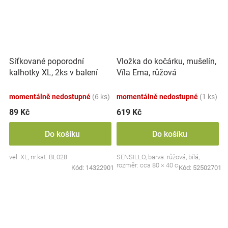
Síťkované poporodní
Vložka do kočárku, mušelín,
kalhotky XL, 2ks v balení
Víla Ema, růžová
momentálně nedostupné
(6 ks)
momentálně nedostupné
(1 ks)
89 Kč
619 Kč
Do košíku
Do košíku
vel. XL, nr.kat. BL028
SENSILLO, barva: růžová, bílá,
rozměr: cca 80 × 40 cm
Kód:
14322901
Kód:
52502701