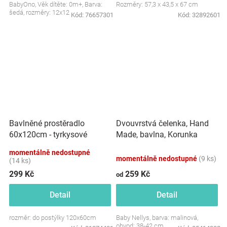
BabyOno, Věk dítěte: 0m+, Barva:
Rozměry: 57,3 x 43,5 x 67 cm
šedá, rozměry: 12x12 cm.
Kód:
76657301
Kód:
32892601
Dvouvrstvá čelenka, Hand
Bavlněné prostěradlo
Made, bavlna, Korunka
60x120cm - tyrkysové
STAR - malinová, 80/98
momentálně nedostupné
momentálně nedostupné
(9 ks)
(14 ks)
299 Kč
259 Kč
od
Detail
Detail
rozměr: do postýlky 120x60cm
Baby Nellys, barva: malinová,
obvod: 38-42 cm