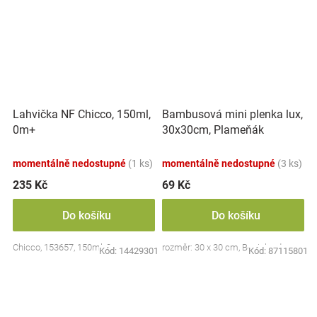
Lahvička NF Chicco, 150ml,
Bambusová mini plenka lux,
0m+
30x30cm, Plameňák
momentálně nedostupné
(1 ks)
momentálně nedostupné
(3 ks)
235 Kč
69 Kč
Do košíku
Do košíku
Chicco, 153657, 150ml, 0m+
rozměr: 30 x 30 cm, Bocioland
Kód:
14429301
Kód:
87115801