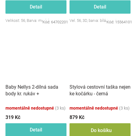
Detail
Detail
Velikost: 56, Barva: modrá
Vel. 56, 3D, barva: bílá/smetana
Kód:
64702201
Kód:
15564101
Baby Nellys 2-dílná sada
Stylová cestovní taška nejen
body kr. rukáv +
ke kočárku - černá
polodupačky, růžová - Baby
Little Star
momentálně nedostupné
(3 ks)
momentálně nedostupné
(3 ks)
319 Kč
879 Kč
Detail
Do košíku