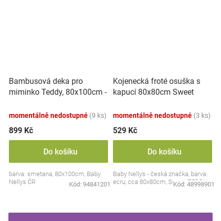
Bambusová deka pro
Kojenecká froté osuška s
miminko Teddy, 80x100cm -
kapucí 80x80cm Sweet
ecru. smetanová
dreams by TEDDY - ecru
momentálně nedostupné
(9 ks)
momentálně nedostupné
(3 ks)
899 Kč
529 Kč
Do košíku
Do košíku
barva: smetana, 80x100cm, Baby
Baby Nellys - česká značka, barva:
Nellys ČR
ecru, cca 80x80cm, Sweet TEDDY
Kód:
94841201
Kód:
48998901