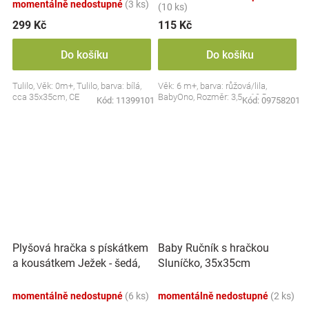
momentálně nedostupné
(3 ks)
(10 ks)
299 Kč
115 Kč
Do košíku
Do košíku
Tulilo, Věk: 0m+, Tulilo, barva: bílá,
Věk: 6 m+, barva: růžová/lila,
cca 35x35cm, CE
BabyOno, Rozměr: 3,5 x 10,5 cm
Kód:
11399101
Kód:
09758201
Plyšová hračka s pískátkem
Baby Ručník s hračkou
a kousátkem Ježek - šedá,
Sluníčko, 35x35cm
modrá
momentálně nedostupné
(6 ks)
momentálně nedostupné
(2 ks)