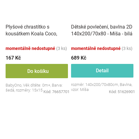
Plyšové chrastítko s
Dětské povlečení, bavlna 2D
kousátkem Koala Coco,
140x200/70x80 - Míša - bílá
šedá
s potiskem
momentálně nedostupné
(3 ks)
momentálně nedostupné
(3 ks)
167 Kč
689 Kč
Detail
Do košíku
rozměr: 140x200/70x80cm, Bavlna,
BabyOno, Věk dítěte: 0m+, Barva:
vzor: Míša
šedá, rozměry: 15x15 cm.
Kód:
76657701
Kód:
51626901