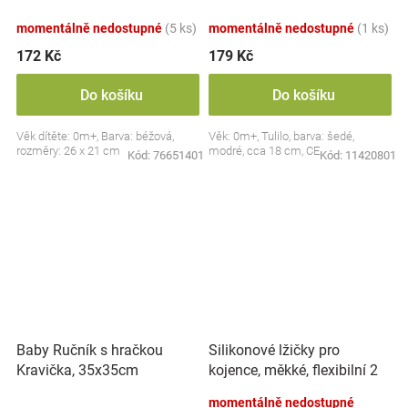
dudlík BabyOno, béžový
momentálně nedostupné
(5 ks)
momentálně nedostupné
(1 ks)
172 Kč
179 Kč
Do košíku
Do košíku
Věk dítěte: 0m+, Barva: béžová,
Věk: 0m+, Tulilo, barva: šedé,
rozměry: 26 x 21 cm
modré, cca 18 cm, CE
Kód:
76651401
Kód:
11420801
Silikonové lžičky pro
Baby Ručník s hračkou
kojence, měkké, flexibilní 2
Kravička, 35x35cm
ks, růžová/lila
momentálně nedostupné