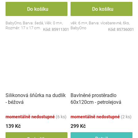
Do košíku
Do košíku
BabyOno, Barva: šedá, Věk: 0 m+,
věk: 6 m+, Barva: vícebarevné, 6ks,
Rozměr: 17 x 17 cm.
BabyOno
Kód:
85911301
Kód:
85736001
Silikonová šňůrka na dudlík
Bavlněné prostěradlo
- béžová
60x120cm - petrolejová
momentálně nedostupné
(6 ks)
momentálně nedostupné
(2 ks)
139 Kč
299 Kč