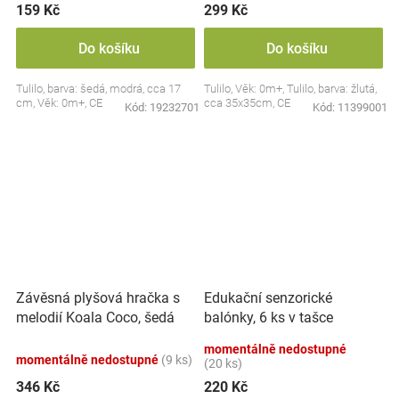
159 Kč
299 Kč
Do košíku
Do košíku
Tulilo, barva: šedá, modrá, cca 17
Tulilo, Věk: 0m+, Tulilo, barva: žlutá,
cm, Věk: 0m+, CE
cca 35x35cm, CE
Kód:
19232701
Kód:
11399001
Závěsná plyšová hračka s
Edukační senzorické
melodií Koala Coco, šedá
balónky, 6 ks v tašce
momentálně nedostupné
momentálně nedostupné
(9 ks)
(20 ks)
346 Kč
220 Kč