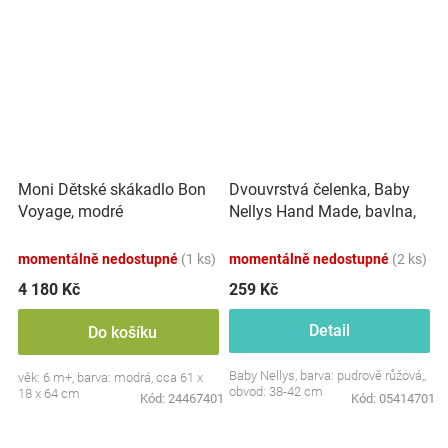
Dvouvrstvá čelenka, Baby
Moni Dětské skákadlo Bon
Nellys Hand Made, bavlna,
Voyage, modré
Korunka STAR - pudrově
růžová, 80/98
momentálně nedostupné
(1 ks)
momentálně nedostupné
(2 ks)
4 180 Kč
259 Kč
Detail
Do košíku
Baby Nellys, barva: pudrově růžová,,
věk: 6 m+, barva: modrá, cca 61 x
obvod: 38-42 cm
18 x 64 cm
Kód:
24467401
Kód:
05414701