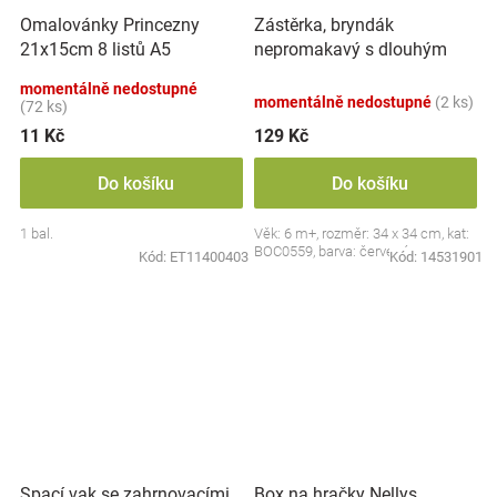
Zástěrka, bryndák
Omalovánky Princezny
nepromakavý s dlouhým
21x15cm 8 listů A5
rukávem, Jahůdka, červený
momentálně nedostupné
momentálně nedostupné
(2 ks)
(72 ks)
11 Kč
129 Kč
Do košíku
Do košíku
1 bal.
Věk: 6 m+, rozměr: 34 x 34 cm, kat:
BOC0559, barva: červená
Kód:
ET11400403
Kód:
14531901
Spací vak se zahrnovacími
Box na hračky Nellys,