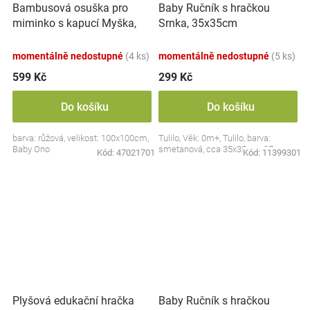
Bambusová osuška pro
Baby Ručník s hračkou
miminko s kapucí Myška,
Srnka, 35x35cm
100x100cm - růžová
momentálně nedostupné
(4 ks)
momentálně nedostupné
(5 ks)
599 Kč
299 Kč
Do košíku
Do košíku
barva: růžová, velikost: 100x100cm,
Tulilo, Věk: 0m+, Tulilo, barva:
Baby Ono
smetanová, cca 35x35cm, CE
Kód:
47021701
Kód:
11399301
Plyšová edukační hračka
Baby Ručník s hračkou