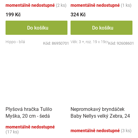
momentálně nedostupné
(2 ks)
momentálně nedostupné
(1 ks)
199 Kč
324 Kč
Do košíku
Do košíku
Hippo - bílá
Věk: 3 +, roz. 19 x 19cm
Kód:
86950701
Kód:
92608601
Nepromokavý bryndáček
Plyšová hračka Tulilo
Baby Nellys velký Zebra, 24
Myška, 20 cm - šedá
x 23 cm - růžová
momentálně nedostupné
momentálně nedostupné
(3 ks)
(17 ks)