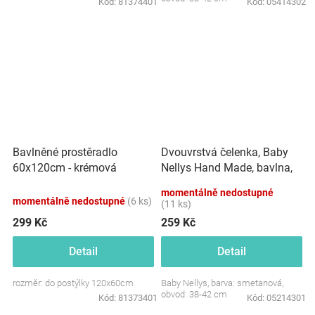
Kód:
81374401
Kód:
05414302
Dvouvrstvá čelenka, Baby
Bavlněné prostěradlo
Nellys Hand Made, bavlna,
60x120cm - krémová
Korunka STAR - smetanová,
momentálně nedostupné
80/98
momentálně nedostupné
(6 ks)
(11 ks)
299 Kč
259 Kč
Detail
Detail
rozměr: do postýlky 120x60cm
Baby Nellys, barva: smetanová,
obvod: 38-42 cm
Kód:
81373401
Kód:
05214301