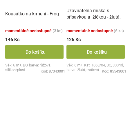
Uzaviratelná miska s
Kousátko na krmení - Frog
přísavkou a lžičkou - žlutá,
mátová
momentálně nedostupné
(3 ks)
momentálně nedostupné
(6 ks)
146 Kč
126 Kč
Do košíku
Do košíku
Věk: 6 m+, BO, barva: růžová,
Věk: 6 m+, Kat. 1063/04, BO, 300ml,
silikon/plast
barva: žlutá, mátová
Kód:
87343001
Kód:
85543001