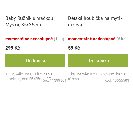
Baby Ručník s hračkou
Dětská houbička na mytí -
Myška, 35x35cm
růžová
momentálně nedostupné
(1 ks)
momentálně nedostupné
(6 ks)
299 Kč
59 Kč
Do košíku
Do košíku
Tulilo, Věk: 0m+, Tulilo, barva:
1 ks, rozměr: 9 x 12 x 2,5 cm, barva:
smetana, cca 35x35cm, CE
růžová
Kód:
11399801
Kód:
48065501