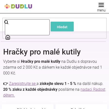
Přejít
na
obsah
Dětské
Hledat
a
kojenecké
Hračky pro malé kutily
oblečení
Vyberte si
Hračky pro malé kutily
na Dudlu s dopravou
zdarma od 2 000 Kč a dárkem ke každé objednávce nad 1
Pokojíček
000 Kč.
a
👉
Zaregistrujte se
a
získejte slevu 1 - 5 %
na další nákup.
20 % zisku z každé objednávky
posíláme na
nadaci Radost
dětem.
kojenecká
výbava