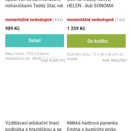
nohavičkami Teddy Star, vel.
HELEN - dub SONOMA
S, 68/86
momentálně nedostupné
(4 ks)
momentálně nedostupné
(1 ks)
989 Kč
1 259 Kč
Detail
Do košíku
Baby Nellys, TOG 2,5,barva:
Rozměry boxu: 70 x 40 x 40 cm, sv.
bílá,béžová, vel.: 68/86 zateplený
hnědá
Kód:
82481701
Kód:
99357001
Vzdělávací edukační hrací
Měkká hadrová panenka
podložka s hrazdičkou a se
Emma s šustícími prvky,