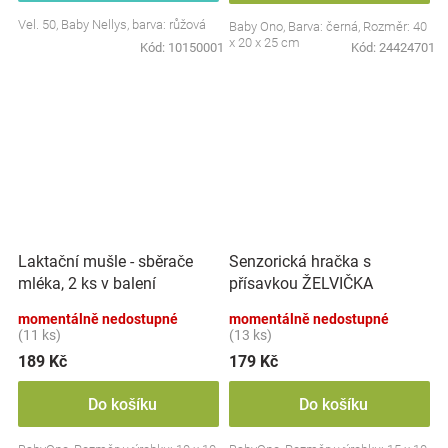
Vel. 50, Baby Nellys, barva: růžová
Baby Ono, Barva: černá, Rozměr: 40
x 20 x 25 cm
Kód:
10150001
Kód:
24424701
Laktační mušle - sběrače
Senzorická hračka s
mléka, 2 ks v balení
přísavkou ŽELVIČKA
momentálně nedostupné
momentálně nedostupné
(11 ks)
(13 ks)
189 Kč
179 Kč
Do košíku
Do košíku