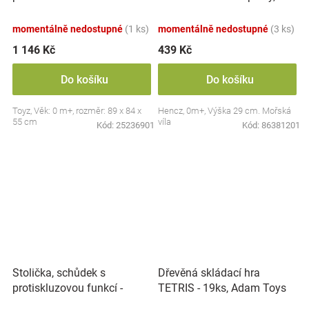
zvuky, Safari
modrá
momentálně nedostupné
(1 ks)
momentálně nedostupné
(3 ks)
1 146 Kč
439 Kč
Do košíku
Do košíku
Toyz, Věk: 0 m+, rozměr: 89 x 84 x
Hencz, 0m+, Výška 29 cm. Mořská
55 cm
víla
Kód:
25236901
Kód:
86381201
Stolička, schůdek s
Dřevěná skládací hra
protiskluzovou funkcí -
TETRIS - 19ks, Adam Toys
Hippo - bílá