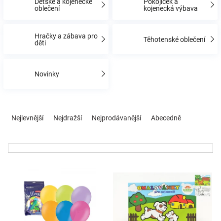
Dětské a kojenecké
Pokojíček a
oblečení
kojenecká výbava
Hračky
Hračky a zábava pro
Těhotenské oblečení
děti
a
Novinky
zábava
pro
Ř
a
Nejlevnější
Nejdražší
Nejprodávanější
Abecedně
z
děti
e
n
Těhotenské
í
V
p
oblečení
ý
r
p
o
i
d
Novinky
s
u