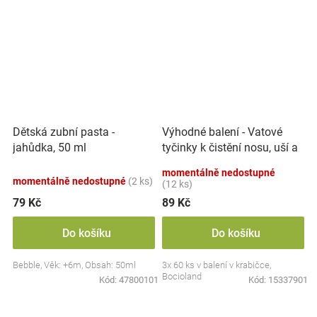
Výhodné balení - Vatové
Dětská zubní pasta -
tyčinky k čistění nosu, uší a
jahůdka, 50 ml
pupíku, 3x 60 ks
momentálně nedostupné
momentálně nedostupné
(2 ks)
(12 ks)
79 Kč
89 Kč
Do košíku
Do košíku
Bebble, Věk: +6m, Obsah: 50ml
3x 60 ks v balení v krabičce,
Bocioland
Kód:
47800101
Kód:
15337901