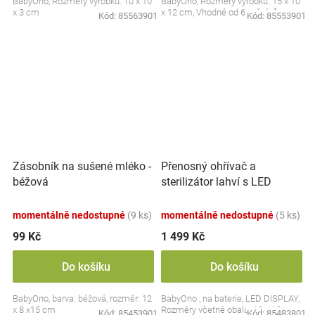
BabyOno, Rozměry výrobku: 10 x 10
BabyOno, Rozměry výrobku: 15 x 10
x 3 cm
x 12 cm, Vhodné od 6 měsíců
Kód:
85563901
Kód:
85553901
Přenosný ohřívač a
Zásobník na sušené mléko -
sterilizátor lahví s LED
béžová
displejem, bílý
momentálně nedostupné
(9 ks)
momentálně nedostupné
(5 ks)
99 Kč
1 499 Kč
Do košíku
Do košíku
BabyOno, barva: béžová, rozměr: 12
BabyOno , na baterie, LED DISPLAY,
x 8 x15 cm
Rozměry včetně obalu: 19 x 13 cm.
Kód:
85453901
Kód:
85483801