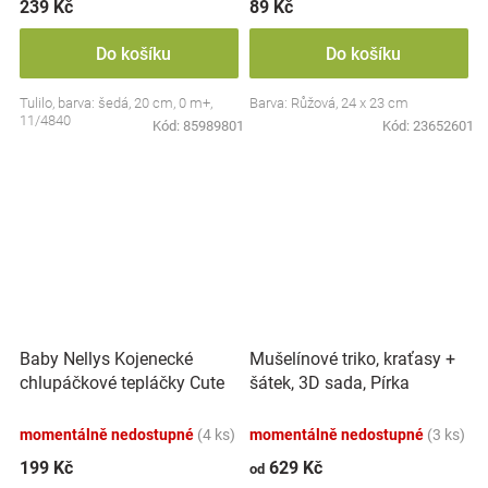
239 Kč
89 Kč
Do košíku
Do košíku
Tulilo, barva: šedá, 20 cm, 0 m+,
Barva: Růžová, 24 x 23 cm
11/4840
Kód:
85989801
Kód:
23652601
Baby Nellys Kojenecké
Mušelínové triko, kraťasy +
chlupáčkové tepláčky Cute
šátek, 3D sada, Pírka
Bunny - modré
Z&amp;Z, bílá/smetana
momentálně nedostupné
(4 ks)
momentálně nedostupné
(3 ks)
199 Kč
629 Kč
od