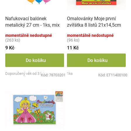
p
k
Značky
r
t
o
ů
Nafukovací balónek
Omalovánky Moje první
d
Blog
metalický 27 cm - 1ks, mix
zvířátka 8 listů 21x14,5cm
u
barev
MPZ
k
momentálně nedostupné
momentálně nedostupné
Hračkářství
t
(263 ks)
(96 ks)
ů
9 Kč
11 Kč
Přihlášení
Do košíku
Do košíku
Doporučený věk od 3 let
1ks
Kód:
78703201
Kód:
ET11400100