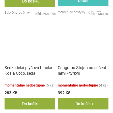
Detail
Do košíku
rozměr: do postýlky 120x60cm
BabyOno, od 0m+
Kód:
89012701
Kód:
81361301
Senzorická plyšová hračka
Cangoroo Stojan na sušení
Koala Coco, šedá
láhví - tyrkys
momentálně nedostupné
(5 ks)
momentálně nedostupné
(4 ks)
283 Kč
392 Kč
Do košíku
Do košíku